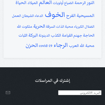
العالم
النور
الحياة
الرحمة
الميلاد
الضياع
أولويات
الخوف
المسيحية
الفرح
الدعاء
الشيطان
العمل
الحرية
الضلال
الكبرياء
محبة الذات
السرقة
ملكوت الله
البركة
الحاجة
القيامة
الكذب
الثبات
جهنم
الدينونة
الرجاء
الحزن
محبة الله
العرب
covid-19
إشترك في المراسلات