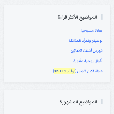
المواضيع الأكثر قراءة
صلاة مسيحية
لوسيفر وتمرُّد الملائكة
فهرَس أسْمَاء الأماكِن
أقوال روحية مأثورة
عظة الابن الضال (
لوقا 15: 11-32
)
المواضيع المشهورة