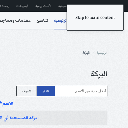
إشترك في المراسلات
ترانيم مسيحية
تأملات يومية
فيديوهات
إبحث ف
Skip to main content
الرئيسية
تفاسير
مقدمات ومعاجم
الرئيسية
البركة
البركة
أدخل جزء من الاسم
الفلتر
تنظيف
الاسم
بركة المسيحية في ا