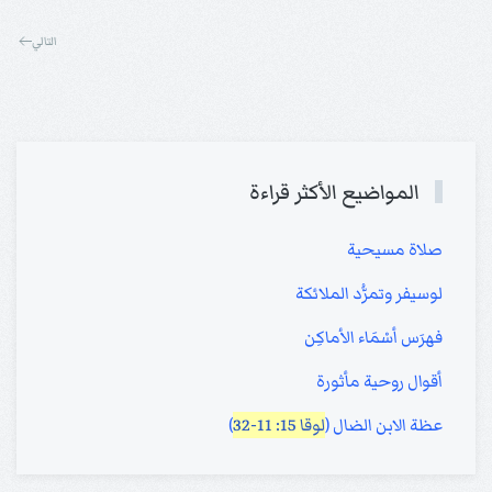
التالي
المواضيع الأكثر قراءة
صلاة مسيحية
لوسيفر وتمرُّد الملائكة
فهرَس أسْمَاء الأماكِن
أقوال روحية مأثورة
عظة الابن الضال (
لوقا 15: 11-32
)