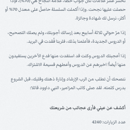
تخسر عشر علامات لكل جواب خطأ، علامة النجاح هي (70%)، فإذا
حصلت عليها نجحت. وإذا أكملت السلسلة حاصلً على معدل 70% أو
أكثر، نرسل لك شهادة وجائزة.
إذا مرّ حوالي ثلاثة أسابيع بعد إرسالك أجوبتك، ولم يصلك التصحيح،
أو الدروس الجديدة، فأعلمنا بذلك، فلربنا فُقدت في البريد.
إذا أعجبتك الدروس وكنت قد استفدت منها فدع الآخرين يستفيدون
منها أيضاً! اخبرهم عن الدروس وأعطهم قسيمة الاشتراك.
ننصحك أن تطلب من الرب الإرشاد وإنارة ذهنك وقلبك، قبل الشروع
بدرس كلمته. لقد صلى كاتب المزامير، النبي داوود قائلا:
أكشف عن عيني فأرى عجائب من شريعتك
عدد الزيارات: 4240