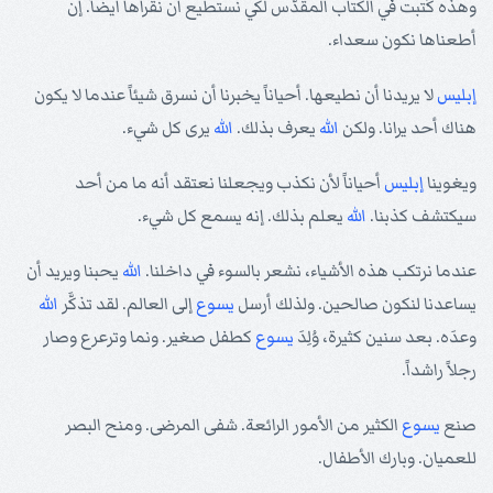
وهذه كُتبت في الكتاب المقَدّس لكي نستطيع أن نقرأها أيضاً. إن
أطعناها نكون سعداء.
إبليس
لا يريدنا أن نطيعها. أحياناً يخبرنا أن نسرق شيئاً عندما لا يكون
هناك أحد يرانا. ولكن
الله
يعرف بذلك.
الله
يرى كل شيء.
ويغوينا
إبليس
أحياناً لأن نكذب ويجعلنا نعتقد أنه ما من أحد
سيكتشف كذبنا.
الله
يعلم بذلك. إنه يسمع كل شيء.
عندما نرتكب هذه الأشياء، نشعر بالسوء في داخلنا.
الله
يحبنا ويريد أن
يساعدنا لنكون صالحين. ولذلك أرسل
يسوع
إلى العالم. لقد تذكَّر
الله
وعدَه. بعد سنين كثيرة، وُلِدَ
يسوع
كطفل صغير. ونما وترعرع وصار
رجلاً راشداً.
صنع
يسوع
الكثير من الأمور الرائعة. شفى المرضى. ومنح البصر
للعميان. وبارك الأطفال.