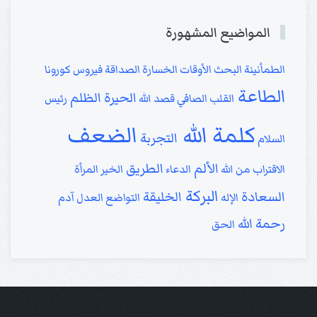
المواضيع المشهورة
الطمأنينة
البحث
الأوقات
الخسارة
الصداقة
فيروس كورونا
الطاعة
الحيرة
الظلم
القلب الصافي
قصد الله
رئيس
كلمة الله
الضعف
التجربة
السلام
الألم
الطريق
الاقتراب من الله
الدعاء
الخير
المرأة
البركة
السعادة
الخليقة
الإله
التواضع
العدل
آدم
رحمة الله
الحق