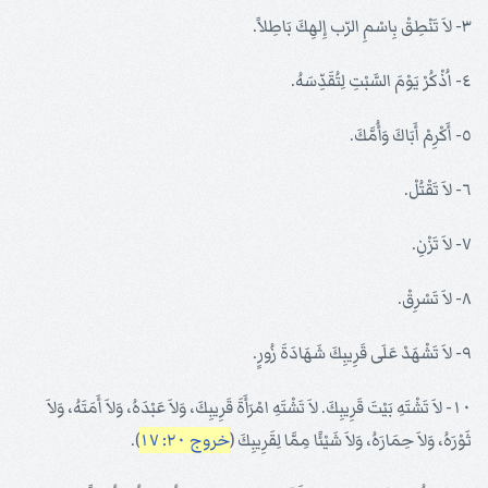
٣- لاَ تَنْطِقْ بِاسْمِ الرّب إِلهِكَ بَاطِلاً.
٤- اُذْكُرْ يَوْمَ السَّبْتِ لِتُقَدِّسَهُ.
٥- أَكْرِمْ أَبَاكَ وَأُمَّكَ.
٦- لاَ تَقْتُلْ.
٧- لاَ تَزْنِ.
٨- لاَ تَسْرِقْ.
٩- لاَ تَشْهَدْ عَلَى قَرِيبِكَ شَهَادَةَ زُورٍ.
١٠- لاَ تَشْتَهِ بَيْتَ قَرِيبِكَ. لاَ تَشْتَهِ امْرَأَةَ قَرِيبِكَ، وَلاَ عَبْدَهُ، وَلاَ أَمَتَهُ، وَلاَ
ثَوْرَهُ، وَلاَ حِمَارَهُ، وَلاَ شَيْئًا مِمَّا لِقَرِيبِكَ (
خروج ٢٠: ١٧
).