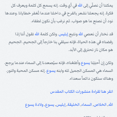
يمكننا أن نصلّي إلى
الله
في أي وقت. إنه يسمع كل كلمة ويعرف كل
فكرة. إنه يجعلنا نشعر بالفرح في داخلنا عندما تُغفر خطايانا. وعندها
نود أن نصنع ما هو صواب. ثم نرغب بأن نكون لطفاء.
قد نختار أن نعصي
الله
ونتبع
إبليس
. ولكن كلمة
الله
تقول أننا إذا
رفضناه في هذه الحياة، فإنه سيلقي بنا خارجاً إلى الجحيم. الجحيم
هو مكان نار تحترق إلى الأبد.
ولكن إِن أَحبَبْنا
يسوع
وأطَعْناه، فإنه سيُصعدنا إلى السماء عندما يرجع.
السماء هي المسكن الجميل لله وابنه
يسوع
. إنه مسكن المحبة والنور.
وهناك سنكون دائماً سعداء.
انقر هنا لقراءة منشورات الكتاب المقدس
الله
,
الخلاص
,
السماء
,
الخليقة
,
إبليس
,
يسوع
,
ولادة يسوع