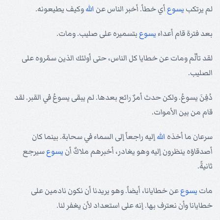
لم يرتكب
يسوع
أي خطأ. أخبر الناس عن
الله
وكيف يطيعونه.
بعد فترة قام أعداء
يسوع
بتسميره على صليب. ومات.
لقد تألّم ومات عن خطايا كل الناس، حتى أولئك الذين سمّروه على
الصليب.
دُفِنَ يسوعُ. ولكن حدث أمرٌ رائع بعدها. لم يبقى يسوعُ في القبر. لقد
قام من بين الأموات.
سرعان ما أخذه
الله
إليه راجعاً إلى السماء في سحابة. بينما كان
أصدقاؤه ينظرون إليه وهو يغادر، أخبرهم ملاكٌ أن
يسوع
سيرجع
ثانيةً.
مات
يسوع
عن خطايانا، أيضاً. وهو يريدنا أن نكون نادمين على
خطايانا وأن نعترف بها. إنه على استعداد لأن يغفر لنا.