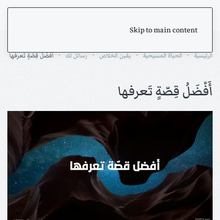
Skip to main content
الرئيسية
الحياة المسيحية
يقين الخلاص
رسائل لك
أَفْضَلُ قِصّةٍ تَعرفها
أَفْضَلُ قِصّةٍ تَعرفها