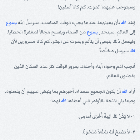
وسيتوجب عليهما الموت. كم كانا آسفين!
وَعَدَ
الله
بأن يعينهما. عندما يجيء الوقت المناسب، سيرسلُ ابنَه
يسوع
إلى العالم. سينحدر
يسوع
من السماء ويفسح مجالاً لمغفرة الخطايا.
وليفعل ذلك ينبغي أن يتألم ويموت عن البشر. كم كانا مسرورين لأن
الله
سيرسل مخلّصاً!
أنجب آدم وحواء أبناء وأحفاد. بمرور الوقت كثر عدد السكان الذين
يقطنون العالم.
أراد
الله
أن يكون الجميع سعداء. أخبرهم بما ينبغي عليهم أن يفعلوه.
وفيما يلي لائحة بالأوامر التي أعطاها
الله
لهما:
١- لاَ يَكُنْ لَكَ آلِهَةٌ أُخْرَى أَمَامِي.
٢- لاَ تَصْنَعْ لَكَ تِمْثَالاً مَنْحُوتًا.