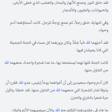
لقد خلق النور. وصنع الأنهار والبحار، والعشب الذي غطى الأرض،
والحيوانات، والطيور، والأشجار.
وفي النهاية، خلق رجلاً، ثم صنع زوجةً للرجل. كانت أسماؤهما آدم
وحواء.
لقد أحبّهما
الله
حُباً جَمَّاً. وكان يزورهما كل مساء في الجنة الجميلة
التي كانا يعيشان فيها.
كانت الجنة كلها لهما ليستمتعا بها، ما عدا شجرة واحدة، منعهما
الله
من التناول منها.
كان آدم وحواء سعيدين إلى أن أغواهما يوماً إبليس، عدو
الله
. فقررا أن
يذوقا ثمار الشجرة التي منعهما
الله
من التناول منها. لقد خطئا. ولأول
مرة شعرا بالخزي والحزن.
ما عاد في مقدورهما التكلم مع
الله
. والآن سيصيبهما الألم والبلاء.