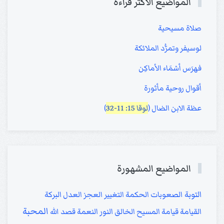
المواضيع الأكثر قراءة
صلاة مسيحية
لوسيفر وتمرُّد الملائكة
فهرَس أسْمَاء الأماكِن
أقوال روحية مأثورة
عظة الابن الضال (
لوقا 15: 11-32
)
المواضيع المشهورة
التوبة
الصعوبات
الحكمة
التغيير
العجز
العدل
البركة
المحبة
القيامة
قيامة المسيح
الخالق
النور
النعمة
قصد الله