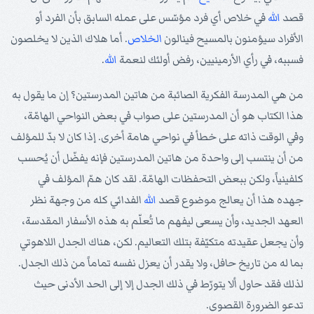
قصد
الله
في خلاص أي فرد مؤسّس على عمله السابق بأن الفرد أو
الأفراد سيؤمنون بالمسيح فينالون
الخلاص
. أما هلاك الذين لا يخلصون
فسببه، في رأي الأرمينيين، رفض أولئك لنعمة
الله
.
من هي المدرسة الفكرية الصائبة من هاتين المدرستين؟ إن ما يقول به
هذا الكتاب هو أن المدرستين على صواب في بعض النواحي الهامّة،
وفي الوقت ذاته على خطأ في نواحي هامة أخرى. إذا كان لا بدّ للمؤلف
من أن ينتسب إلى واحدة من هاتين المدرستين فإنه يفضّل أن يُحسب
كلفينياً، ولكن ببعض التحفظات الهامّة. لقد كان همّ المؤلف في
جهده هذا أن يعالج موضوع قصد
الله
الفدائي كله من وجهة نظر
العهد الجديد، وأن يسعى ليفهم ما تُعلّم به هذه الأسفار المقدسة،
وأن يجعل عقيدته متكيّفة بتلك التعاليم. لكن، هناك الجدل اللاهوتي
بما له من تاريخ حافل، ولا يقدر أن يعزل نفسه تماماً من ذلك الجدل.
لذلك فقد حاول ألا يتورّط في ذلك الجدل إلا إلى الحد الأدنى حيث
تدعو الضرورة القصوى.