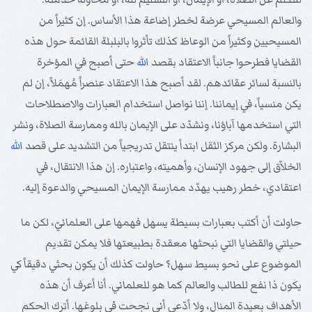
والعالم المسيحي عرضة لخطر إضاعة هذا الأساس. إن كثيراً من
المسيحيين وكثيراً من الوعاظ كذلك تأثروا بالبلبلة القائمة حول هذه
القضايا فطرحوا جانباً الاعتقاد بقصد
الله
حتى أصبح في المؤخرة
بالنسبة لسائر عقائدهم. لقد أصبح هذا الاعتقاد عنصراً مُهمَلاً، إن لم
يكن منسياً، في إيماننا. إننا نواصل استخدام العبارات والاصطلاحات
التي استخدمها آباؤنا، ونشدّد على الإيمان بالله وممارسة الصلاة، ونشر
البشارة. ولكن مركز الثقل ابتدأ ينتقل تدريجياً من التشديد على قصد
الله
الخلاّق إلى جهود الإنسان، وأهميته، واعتباره. إن هذا الانتقال، في
اعتقادي، خطر رهيب يهدّد ممارسة الإيمان المسيحي والدعوة إليه.
حاولت أن أكتب بعبارات بسيطة يسهل فهمها على العلمانيّ، لكن ما
حيلتي والقضايا التي نبحثها معقدة بطبيعتها فلا يمكن تقديم
الموضوع على نحو بسيط سهل؟ حاولت كذلك أن يكون بحثي دقيقاً كي
يكون ذا نفع للطالب والعالم كما هو للعلماني. أنا أعرف أن هذه
الأهداف بعيدة المنال، ولا أدّعي أني نجحت في بلوغها. أترك الحكم