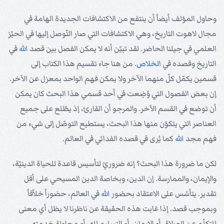
وحاول المؤلف أيضاً أن ينتفع من الاكتشافات الجديدة الهامة في
مجال لاهوت التاريخ، وهي الاكتشافات التي صار التّوصل إليها في الحيّز
العلمي في جيلنا الحاضر. لقد تبيّن أنه لا يمكن الفصل بين قصد
الله
في
التاريخ وقصده في
الخلاص
. من هنا جاء تقسيم هذا الكتاب إلى
قسمين يكمّل كلّ منهما الآخر ولا يمكن فهم الواحد بمعزل عن الآخر.
إن بعض الفصول التي وُضِعت في أحد قسمي هذا البحث كان يمكن
أن توضع في القسم الآخر. والمرجو أن القارئ، إذ يطّلع على جميع
العناصر التي يتكوّن منها هذا البحث، يستطيع التوصّل إلى شيء من
فهم مجد
الله
كما يُرى في قصده الفدائي في العالم.
لكن ما ضرورة هذا البحث؟ إنه ضروريّ لتأسيس قاعدة للحياة الدينيّة،
والإيمان، والممارسة. إن الدين، وبخاصة الدين المسيحي على أقل
تقدير. يتأسّس على الاعتقاد بحضور
الله
في العالم، حضوراً خلاّقاً
وبموجب قصد. إذا غابت هذه الحقيقة عن ناظرنا لا يظل أي معنى
للتكلّم عن الصلاة، أو الإيمان، أو التسليم لله، أو محاولة خدمته.