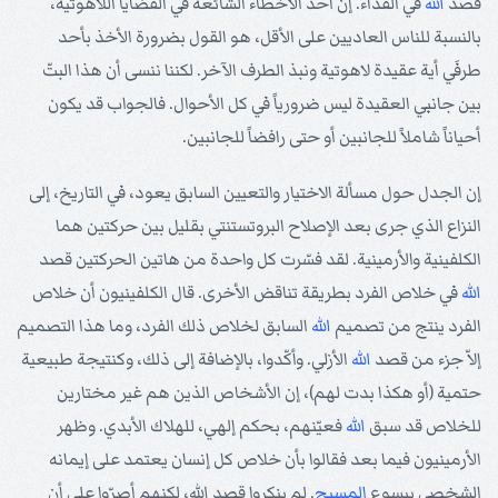
قصد
الله
في الفداء. إن أحد الأخطاء الشائعة في القضايا اللاهوتية،
بالنسبة للناس العاديين على الأقل، هو القول بضرورة الأخذ بأحد
طرفَي أية عقيدة لاهوتية ونبذ الطرف الآخر. لكننا ننسى أن هذا البتّ
بين جانبي العقيدة ليس ضرورياً في كل الأحوال. فالجواب قد يكون
أحياناً شاملاً للجانبين أو حتى رافضاً للجانبين.
إن الجدل حول مسألة الاختيار والتعيين السابق يعود، في التاريخ، إلى
النزاع الذي جرى بعد الإصلاح البروتستنتي بقليل بين حركتين هما
الكلفينية والأرمينية. لقد فسّرت كل واحدة من هاتين الحركتين قصد
الله
في خلاص الفرد بطريقة تناقض الأخرى. قال الكلفينيون أن خلاص
الفرد ينتج من تصميم
الله
السابق لخلاص ذلك الفرد، وما هذا التصميم
إلاّ جزء من قصد
الله
الأزلي. وأكّدوا، بالإضافة إلى ذلك، وكنتيجة طبيعية
حتمية (أو هكذا بدت لهم)، إن الأشخاص الذين هم غير مختارين
للخلاص قد سبق
الله
فعيّنهم، بحكم إلهي، للهلاك الأبدي. وظهر
الأرمينيون فيما بعد فقالوا بأن خلاص كل إنسان يعتمد على إيمانه
الشخصي بيسوع
المسيح
. لم ينكروا قصد الله، لكنهم أصرّوا على أن