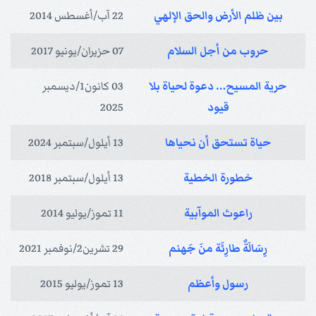
بين ظلم الأرض والحق الإلهي
22 آب/أغسطس 2014
حروب من أجل السلام
07 حزيران/يونيو 2017
حرية المسيح… دعوة لحياة بلا
03 كانون1/ديسمبر
قيود
2025
حياة تستحق أن نحياها
13 أيلول/سبتمبر 2024
خطورة الخطية
13 أيلول/سبتمبر 2018
راعوث الموآبية
11 تموز/يوليو 2014
رِسَالَةٌ طارِئَة منَ جَهنم
29 تشرين2/نوفمبر 2021
رسول وأعظم
13 تموز/يوليو 2015