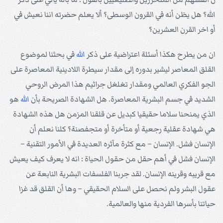
الله؟ هل يظن أنه في القرون الوسطى؟ ألا يعلم حضرته اننا نعيش في
أو اخر القرن العشرين؟
ان من يطرح هكذا أسئلة اعتراضية على ذكر
الله
في بحثنا لموضوع
القلق المعاصر ليشير بدوره إلى مقدار سيطرة اللادينية المعاصرة على
الجو الفكري العالمي ومقدار تغلغل جراثيم هذا المرض الروحي
الشديد في جسم البشرية المعاصرة. هل الشهادة الصريحة بأن
الله
هو
الذي يمنحنا سلاما حقيقيا كبديل عن قلقنا المزمن هل هذه الشهادة
هي شهادة عقلية رجعية أو متأخرة أو متجفصنة؟ كلنا نعلم أن
الإنسان فشل. الإنسان – مع كثرة مآثره العديدة في الأمور التقنية –
الإنسان فشل في أهم حقل من حقول الحياة : انه لا يعرف كيف يعيش
مع قريبه وقرينه الإنسان. لقد جربنا الفلسفات البشرية النابعة عن
عقول البشر ولم نحصل على السلام الحقيقي – وها أن القلق قد غزا
حياتنا بأسرها الفردية منها والعالمية.