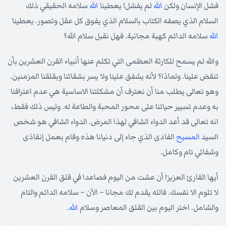
فشل الإنسان ولكن
الله
لم يفشل! يعطينا
الله
سلامه الحقيقي ذلك
السلام الذي يصفه الكتاب بالسلام الذي يفوق كل عقل وتصور. يعطينا
الله
سلامه الدائم كهبة مجانية. فهل نقبل سلام الله؟
والله لم يسمح للكارثة العظمى التي تكلم عنها أنبياء القرن العشرين بأن
تنقض علينا. ولماذا؟ لأنه يشفق علينا ولا يسر بشقائنا وبقلقنا المزمنين.
وهو تعالى يطلب منا أن نعترف أن مشكلتنا الاساسية هي عدم اعترافنا
به وعدم تسيير حياتنا على محور المحبة والطاعة له. وليس ذلك فقط،
انه تعالى قد أعد الدواء الشافي لهذا المرض. الدواء الشافي هو شخص
السيد
المسيح
الفادى الذي جاء إلى دنيانا هذه وقام بعمل إنقاذى
وشفائي تام وكامل.
أيها القارئ العزيز! أن عشت من اليوم فصاعدا في قلق القرن العشرين
لا تلوم الا نفسك. فالله يقدم لك مجانا – الآن – سلامه الدائم والتام
والشامل. اختر اليوم بين القلق المعاصر وسلام
الله
.