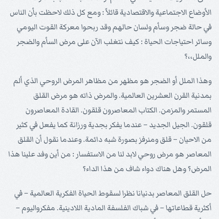
الأوضاع الاجتماعية والاقتصادية قائلاً : ومع كل ذلك لاحظت بأن الناس
في حالة ضجر وسأم ولسان حالهم وقد ربحوا معركة القوت اليومي
وسائر احتياجات الحياة : كيف نتغلب الآن على مرض السأم والضجر
والملل،،؟
وهذا الملل أو الضجر هو مظهر من مظاهر المرض الروحي الذي ألم
بمدنية القرن العشرين العالمية. والمرض ذاته هو مرض القلق
المستمر والمزمن. الكتاب المعاصرون قلقون. القادة المعاصرون
قلقون. الجيل الجديد – عندما يفكر بجدية ورزانة كما يفعل في كثير
من الاحيان – قلق ومنرفز بصورة شبه دائمة. وعندما نقول أن القلق
المعاصر هو مرض روحي لابد لنا من الاستفسار : من أين وفد علينا هذا
المرض؟ وهل هناك دواء شاف من هذا الداء؟
حل القلق المعاصر بدنيانا نظرا لسقوط الحياة الفكرية العالمية – في
أكثرية قطاعاتها – في شباك الفلسفة المادية اللادينية. مفكرواليوم –