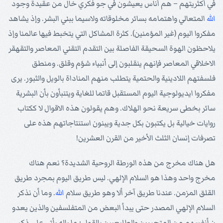
في أكثريتهم – هم أناس يعيشون في جو فكري خال من عقيدة وجود
الله
المتعالي واهتمامه بسائر مخلوقاته ولاسيما ببني البشر. وإذ يشاهد
مفكروا اليوم (غير المؤمنين). كثرة المشاكل التي يتخبط فيها عالمنا وإذ
يلاحظون الهوة السحيقة الفاصلة بين التقدم التقني المعاصر والتقهقر
الاخلاقي المعاصر فإنهم ينقلبون إلى أنبياء شؤم وقلق. ومنطق
فلسفتهم اللادينية والحتمية يتطلب منهم المناداة بالويل والثبور. يرى
مفكروا ايديولوجية اليوم المستقبل قاتما للغاية ويتنبأون بأن البشرية
سائر بخطى سريعة نحو الهلاك. وهم يقولون هذه الاقوال لا ككتاب
روايات خيالية بل يكتبون بكل جدية ويبنون استنتاجاتهم هذه على
تصرفات إنسان الثلث الأخير من القرن العشرين!
هل هناك مخرج من هذه الورطة الروحية الشديدة؟ نعم هناك
مخرج واحد وهذا هو السلام الإلهي. ليس طريق اليوم بمجرد طريق
القلق المزمن. عندنا طريق آخر ألا وهو طريق سلام
الله
. وما أن نذكر
السلام الإلهي المصدر حتى يبدأ البعض من المتفلسفين والذين يعدو
ن أنفسهم من المتحررين والطليعيين بالقول : ما باله يأتي على ذكر