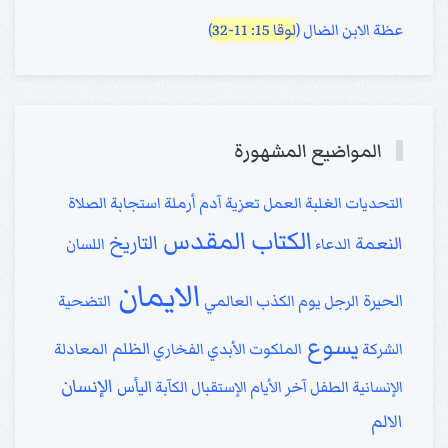
عظة الابن الضال (
لوقا 15: 11-32
)
المواضيع المشهورة
التحديات
الغلبة
العمل
تعزية
آدم
أرملة
استجابة الصلاة
الكتاب المقدس
التاريخ
النعمة
الدعاء
اللسان
الايمان
الحيرة
الرجل
يوم الكذب العالمي
التضحية
يسوع
الظلم
الشركة
الملكوت الأبدي
الفخاري
المعادلة
الإنسان
اليأس
الإنسانية
الطفل
آخر الأيام
الإستقبال
الكآبة
الالم