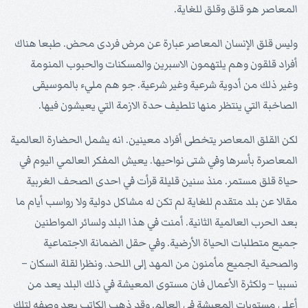
المعاصر هو قلق وقلق للغاية.
وليس قلق الإنسان المعاصر عبارة عن مرض فردى محض. طبعا هناك
أفراد قلقون وهم يلتهمون الاسبرين والمسكنات والحبوب المنومة
وغير ذلك من أدوية شرعية وغير شرعية. جو هم مليء بالموسيقى
الصاخبة التي ينتظر منها تلطيف حدة الازمة التي يعيشون فيها.
لكن القلق المعاصر يتخطى أفراد معينين. انه يشمل الحضارة العالمية
المعاصرة بأسرها وفي شتى نواحيها. يعيش المفكر العالمي اليوم في
حياة قلق مستمر. منذ سنين قليلة قرأت في احدى الصحف الغربية
مقالا عن بلد متقدم للغاية لم تكن له مشاكل دولية ولا رواسب أيام ما
بعد الحرب العالمية الثانية. أمنت في هذا البلد ولسائر المواطنين
جميع متطلبات الحياة الأرضية. وفي حقل الضمانة الاجتماعية
والصحية الجميع مأمنون من المهد إلى اللحد. ونظرا لقلة السكان –
نسبيا – ولكثرة الأعمال فان مستوى المعيشة في ذلك البلد يعد من
أعلى مستويات المعيشة في العالم. وقد ذهب الكاتب بعد وصفه لتلك