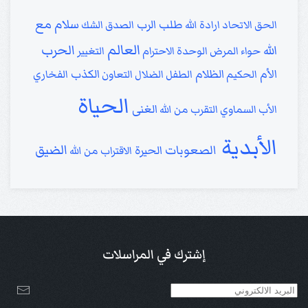
سلام مع
طلب الرب
الحق
الاتحاد
ارادة الله
الصدق
الشك
العالم
الحرب
الله
حواء
المرض
الوحدة
الاحترام
التغيير
الأم
الظلام
الكذب
الحكيم
الطفل
الضلال
التعاون
الفخاري
الحياة
الغنى
الأب السماوي
التقرب من الله
الأبدية
الضيق
الصعوبات
الحيرة
الاقتراب من الله
إشترك في المراسلات