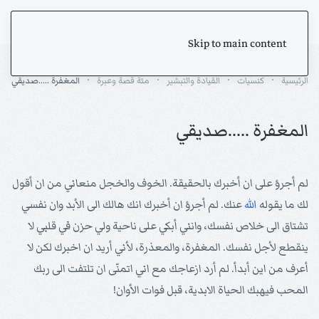
Skip to main content
الرئيسية
كنسيات
القيادة والتبشير
مئة قصة وعبرة
المغفرة .....صديقي
المغفرة .....صديقي
لم أجرؤ على ان أخبرك بالحقيقة. الخوف والخجل منعاني من ان أقول
لك ما يقوله
الله
عنك. لم أجرؤ ان أخبرك انك هالك الى الأبد وان نفسي
تشتاق الى خلاص نفسك، وانني أبكي على ناحية ولي حزن في قلبي لا
ينقطع لأجل نفسك. المغفرة، والمعذرة، لأني أريد ان اخبرك لكن لا
أعرف من اين أبدأ. لم أرد ازعاجك مع اني اتمنّى ان تلتفت الى ربك
المحب فيهبك الحياة الابدية، قبل فوات الأوان!