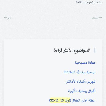
عدد الزيارات: 4781
السابق
التالي
المواضيع الأكثر قراءة
صلاة مسيحية
لوسيفر وتمرُّد الملائكة
فهرَس أسْمَاء الأماكِن
أقوال روحية مأثورة
عظة الابن الضال (
لوقا 15: 11-32
)