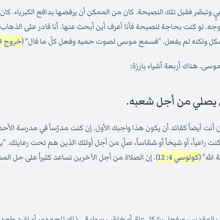
 وتبصّر فقبل تلك النصيحة. كان من الممكن أن يرفضها بدافع الكبرياء. كان 
وجه. لو كنت بحاجة لنصيحة فأنا أعرف أين أبحث عنها. أنا قادر على الذهاب 
شكل ولكنه لم يفعل. "فسمع موسى لصوت حميه وفعل كلّ ما قال" (
خروج 18: 24
سى. هناك أربعة أشياء بارزة:
إذن أنت أيضاً كقائد أن يكون هذا واجبك الأول. إن كنت مدرّساً في مدرسة 
 راعياً، أو شيخاً أو شمّاساً، صلِّ من أجل أولئك الذين هم تحت رعايتك.
لله" (
كولوسي 4: 12
). إن الصلاة من أجل الآخرين تساعد كثيراً على حل المش
كتاب المقدس، ويفعل بشكل عامّ أو خاصّ، سواء في ذلك للجمهور أو لفرد واح