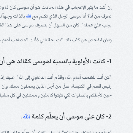
إن أشد ما يثير الإعجاب في هذا الحادث هو أن موسى كان ذا وعيٍ
تعرف من أنا؟ أنا موسى الرجل الذي تكلم مع
الله
بالذات وجهاً ل
يجب عليَّ عمله". كان من السهل أن يتصرف موسى على هذا ال
والآن لنفحص عن كثب تلك النصيحة التي ذلّلت المصاعب أمام مو
1- كانت الأولوية بالنسبة لموسى كقائد هي أن يصلي من أجل شعبه.
"كن أنت للشعب أمام الله، وقدّم أنت الدعاوي إلى الله". عليك 
رئيس قسم في الكنيسة، صلّ من أجل الذين يعملون معك. وإن كنت
حين لأجلكم بالصلوات لكي تثبتوا كاملين وممتلئين في كل مشيئة ا
2- كان على موسى أن يعلّم كلمة
الله
.
"وعلّمهم الفرائض والشرائع". إن على القائد أن يعلّم ما في ال