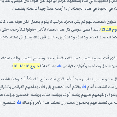
كل وصعوبات في أثناء إشغالهم مراكز قيادية. من هؤلاء كان موسى. لقد و
 في الحياة في هذه الجملة. "إذا أردت عملاً جيداً فاعمله بنفسك".
ي شؤون الشعب. فهو لم يكن مجرّد مراقب لا يقوم بعمل. لكن قوته هذه
18: 13
). لقد أعطى موسى كل هذا العطاء لأناس حاولوا قبلاً رجمه حتى ا
 للجميل تحقد ولا تقدّر ولا تفكّر بل حاولت قبل ذلك بقليل أن تقتله. كان
ر الذي أنت صانع للشعب؟ ما بالك جالساً وحدك وجميع الشعب واقف عندك من
ي بين الرجل وصاحبه وأعرّفهم فرائض
الله
وشرائعه" (
خروج 18: 15- 16
).
و موسى له ليس جيداً الأمر الذي أنت صانع. إنك تكدُّ أنت وهذا الشعب 
 أنت للشعب أمام
الله
وقدّم أنت الدعاوي إلى الله، وعلّمهم الفرائض والشرا
رشوة، وتقيمهم عليهم رؤساء ألوف ورؤساء مئات ورؤساء خماسين ورؤساء عش
فّف عن نفسك فهم يحملون معك. إن فعلت هذا الأمر وأوصاك
الله
تستطيع الق