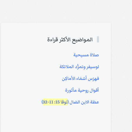
المواضيع الأكثر قراءة
صلاة مسيحية
لوسيفر وتمرُّد الملائكة
فهرَس أسْمَاء الأماكِن
أقوال روحية مأثورة
عظة الابن الضال (
لوقا 15: 11-32
)