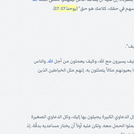
ّسهم في حقك، كلامك هو حق" (
يوحنا 17: 17
).
يف".
وة كيف يسيرون مع الله، وكيف يعملون من أجل
الله
. والناس
بعيونهم مثالاً يتمثلون به. إنهم مثل الخياطين الذين
لدعاوي الكبيرة يجيئون بها إليك، وكل الدعاوي الصغيرة
الحمل معه. ولكن عليه أولاً أن يختار مساعديه بدقّة. إذ