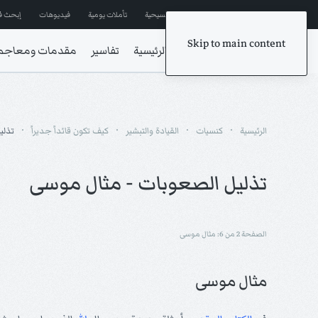
إشترك في المراسلات
ترانيم مسيحية
تأملات يومية
فيديوهات
إبحث ف
Skip to main content
الرئيسية
تفاسير
مقدمات ومعاجم
الرئيسية
كنسيات
القيادة والتبشير
كيف تكون قائداً جديراً
تذلي
تذليل الصعوبات - مثال موسى
الصفحة 2 من 6: مثال موسى
مثال موسى