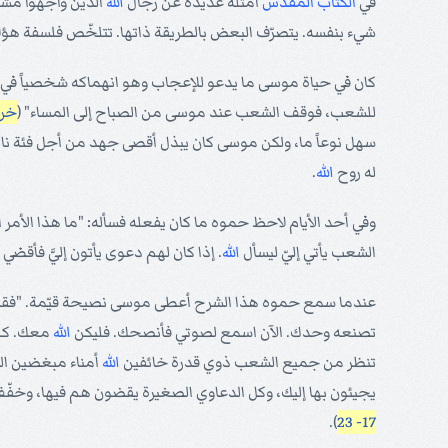
في
الكتاب المقدس
أمثلة عديدة عن رجال
الله
الذين واجهوا مشا
شيء بنفسه. يتصرّف البعض بالطريقة ذاتها. تتلخّص فلسفة هؤلاء
كان في حياة موسى ما يدعو للإعجاب وهو انهماكه شخصياً ف
للشعب، فوقف الشعب عند موسى من الصباح إلى المساء" (
خروج 
سهل نوعاً ما، ولكن موسى كان يبذل أقصى جهد من أجل فئة ناكرة
له روح
الله
.
وفي أحد الأيام لاحظ حموه ما كان يفعله فسأله: "ما هذا الأم
الشعب يأتي إليّ ليسأل
الله
. إذا كان لهم دعوى يأتون إليَّ فأقض
عندما سمع حموه هذا الشرح أعطى موسى نصيحة قيّمة. "فقال حم
تصنعه وحدك. الآن اسمع لصوتي فأنصحك. فليكن
الله
معك. كن
تنظر من جميع الشعب ذوي قدرة خائفين
الله
أمناء مبغضين ال
يجيئون بها إليك، وكل الدعاوي الصغيرة يقضون هم فيها، وخ
).
17- 23