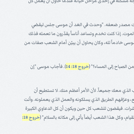
اجه مشكلة في إحدى مراحل حياته عندما حاول أن يعمل كل
 كانت مصدر ضعفه. "وحدث في الغد أن موسى جلس ليقضي
لموت. إذا كنت تخدم وتساعد أناساً يقدّرون ما تعمله فذلك
 موسى خادماً لله، وكان يحاول أن يبيّن أمام الشعب صفات من
 الصباح إلى المساء؟" (
خروج 18: 14
). فأجاب موسى "إن
الذي معك جميعاً. لأن الأمر أعظم منك. لا تستطيع أن
ئع، وعرّفهم الطريق الذي يسلكونه والعمل الذي يعملونه. وأنت
رات. فيقضون للشعب كل حين ويكون أن كل الدعاوي الكبيرة
يام، وكل هذا الشعب أيضاً يأتي إلى مكانه بالسلام" (
خروج 18: