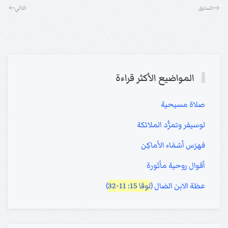
السابق
التالي
المواضيع الأكثر قراءة
صلاة مسيحية
لوسيفر وتمرُّد الملائكة
فهرَس أسْمَاء الأماكِن
أقوال روحية مأثورة
عظة الابن الضال (
لوقا 15: 11-32
)