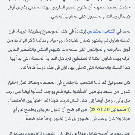
حديث بسيط معهم أن نقترح تغيير الطريق. بهذا نحظى بفرص أوفر
لإيصال رسالتنا والحصول على تجاوب إيجابي.
نجد في
الكتاب المقدس
إرشاداً في هذا الموضوع بطريقة غريبة. فإن
الملك شاول لم يشتهر كمثال للقيادة الروحية، وطالما ذكر الوعاظ من
فوق منابرهم والمؤلفون على صفحات كتبهم الفشل والتقصير اللذين
عُرف بهما شاول. لكننا لا نستطيع تجاهل البداية الحسنة التي بدأ بها
هذا الملك والحكمة التي تحلّى بها. فإن في هذا درساً هاماً لنا.
كان صموئيل قد دعا الشعب للاجتماع في المصفاة وهناك تقرَّر اختيار
شاول من سبط بنيامين "ففتَّشوا عليه فلم يوجد، فسألوا أيضاً من الرب:
هل يأتي الرجل أيضاً إلى هنا؟ فقال الرب: هوذا قد اختبأ بين الأمتعة".
(
1 صموئيل 10: 21- 22
). من الواضح أن شاول لم يكن يطمح في أي
مركز ولا كان يرغب في الظهور بل كان يُظهر روحاً متواضعةً.
حتى بعدما أصبح شاول ملكاً في نظر كل الشعب نراه يعود بهدوء إلى