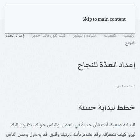
Skip to main content
الرئيسية
كنسيات
القيادة والتبشير
كيف تكون قائداً جديراً
إعداد العدّة
للنجاح
إعداد العدّة للنجاح
الصفحة 1 من 3
خطط لبداية حسنة
البداية صعبة. أنت الآن جديدٌ في العمل. والناس حولك ينظرون إليك
ليروا كيف تتصرَّف. وقد تشعر بأنك مرتبك وقلق. قد يحاول بعض الناس