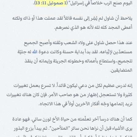
اليوم صنع الرب خلاصاً في إسرائيل" (
1 صموئيل 11: 13
).
يلاحظ أن شاول لم يُشِر إلى نفسه قائلاً لقد عملت هذا أو ذاك ولكنه
أعطى المجد كله لله لأنه هو الذي نصرهم.
عند هذا حصل شاول على ولاء الشعب وثقته وأصبح الجميع
مستعدّين لإتِّباعه. لقد بدأ بداية حسنة وكانت دعوة
الله
له جليّة
للجميع، واستطاع بأعماله وخطوته الجريئة وإيمانه أن ينقذ
المتضايقين.
إنه لدرس عظيم لكل من دعي ليكون قائداً. لا تسرع بعمل تغييرات
كثيرة ولا تستعجل إظهار من هو صاحب الأمر. فإن كان هناك تغييرات
تريد إتمامها وجّه أفكار الآخرين أولاً في هذا الاتجاه.
كما أن هناك درساً آخر تعلّمته من حياة الأخ لورن ساني. فهو عادة
يرى الأشياء قبل أن نراها نحن سائر "الملاّحين". ثم يبدأ بزرع البذور