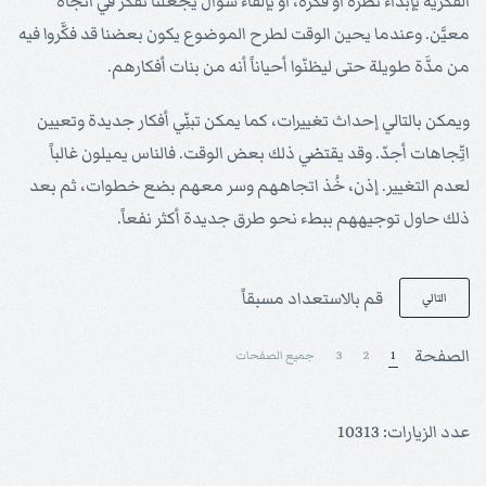
الفكرية بإبداء نظرة أو فكرة، أو بإلقاء سؤال يجعلنا نفكر في اتّجاه
معيَّن. وعندما يحين الوقت لطرح الموضوع يكون بعضنا قد فكَّروا فيه
من مدَّة طويلة حتى ليظنّوا أحياناً أنه من بنات أفكارهم.
ويمكن بالتالي إحداث تغييرات، كما يمكن تبنِّي أفكار جديدة وتعيين
اتِّجاهات أجدّ. وقد يقتضي ذلك بعض الوقت. فالناس يميلون غالباً
لعدم التغيير. إذن، خُذ اتجاههم وسر معهم بضع خطوات، ثم بعد
ذلك حاول توجيههم ببطء نحو طرق جديدة أكثر نفعاً.
قم بالاستعداد مسبقاً
التالي
الصفحة
1
2
3
جميع الصفحات
عدد الزيارات: 10313