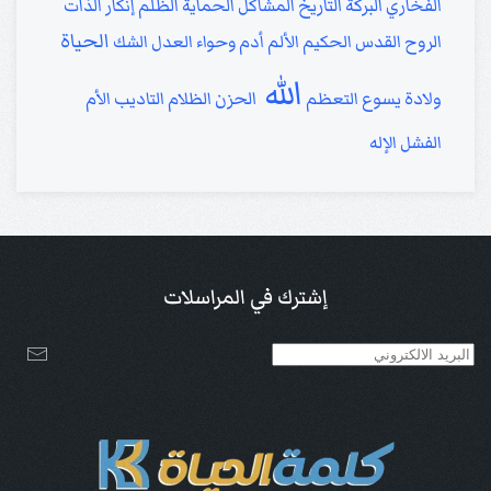
الفخاري
البركة
التاريخ
المشاكل
الحماية
الظلم
إنكار الذات
الحياة
الروح القدس
الحكيم
الألم
أدم وحواء
العدل
الشك
الله
ولادة يسوع
التعظم
الحزن
الظلام
التاديب
الأم
الفشل
الإله
إشترك في المراسلات