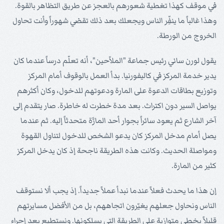
في موقف كهذا تغطية شعورهم بالعجز عن طريق التظاهر بالقوة.
وهذا غالباً ما ينفِّر الناس ويجعلك بعد ذلك تقضي شهوراً وأنت تحاول
الخروج من الورطة.
يقول لورن ساني رئيس جماعة "الملاّحين"، أنه تعلّم درساً عندما كان
يدير خدمة المركز في كاليفورنيا. بدأ العمل بالوقوف أمام المركز
وتوزيع بطاقات الدعوة على المارة ودعوتهم للدخول، وكان أكثرهم
يواصل السير دون اكتراث. بعد مدة خطرت له خاطرة. صار يتقدم إلى
آخر الشارع ثم يعود سائراً بجوار أحد المارَّة متحدثاً إليه. ثم عندما
يصل أمام مدخل المركز كان يدعو الشخص للدخول لتناول القهوة
ومواصلة الحديث. وكانت هذه الطريقة ناجحة إذ كان يدخل المركز
كثير من المارة.
إن هذا ما يحدث فعلاً عندما نبدأ عملاً جديداً. إذ يجب ألا نستوقف
الناس ونحاول جعلهم يغيّرون اتجاههم، بل من الأفضل مسايرتهم
قليلاً بخطى متوازية على الطريقة التي يسلكونها. ونستطيع بعد إجراء