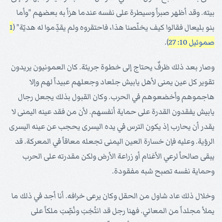
بيته. وقد أظهر صبراً وسيطرة على نفسه عندما هزأ به بعضهم "وأما
بنو بليعال فقالوا كيف يخلّصنا هذا، فاحتقروه ولم يقدِّموا له هديّة" (
1
صموئيل 10: 27
).
وصار بعد ذلك ظرفٌ يحتاج إلى خطوة جريئة. كان العمونيون يريدون
تقوير كل عين يمنى لأهل يابيش جلعاد وجعلهم عبيداً لهم وإلا
هاجموهم وأخضعوهم في الحرب. وكان القبول بذلك يجعل رجال
يابيش يفقدون القدرة على حماية أنفسهم. لأن من فقد عينه اليمنى لا
يقدر أن يحارب إذ يكون الترس في يده اليسرى يحجب عن عينه اليسرى
الرؤية. وعليه فإن خسارة العين اليمنى تجعله معاقاً في المعركة. قد
يبقى صالحاً لرعي الأغنام أو زراعة الأرض ولكن مقدرته على الحرب
وحماية نفسه تصبح شبه مفقودة.
وخلال ذلك عاد شاول من الحقل وكان يرعى خرافه. أنا أجد في ذلك ما
يملأ مجلداً من المعاني. فهنا رجل قد انتُخِبَ ونُصِّبَ ملكاً على