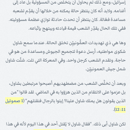
إسرائيل، ومع ذلك لم يحاول أن يتخلّص من المسؤولية بل عاد إلى
أغنامه. ولابد أنه كان ينتظر حالة يمكنه من خلالها أن يقدِّم لشعبه
مساعدة فعّالة. كان ينتظر أن تحدث حادثة توازي عظمة مسؤوليته.
ففي تلك الحال يقدِّر الشعب قيمة قيادته ويبتهج بإتّباعه.
وها هي ذي تهديدات العمُّونييِّن تخلق الحالة. عندما سمع شاول
شكوى مواطنيه، أرسل دعوة لتجميع الجيوش ومساعدة من هو في
حاجة. وتقدم الشعب كرجل واحد. وفي المعركة التي تلت. شتَّت شاول
شمل جيش العمونييِّن.
وبعد أن تخلَّص الشعب من مضطهديهم أصبحوا مرتبطين بشاول،
بل عزموا على الانتقام من الذين هزؤوا به في الماضي. لقد قالوا "من
الذين يقولون هل يملك شاول علينا؟ إيتوا بالرجال فنقتلهم" (
1 صموئيل
).
11: 12
لكن شاول أبى ذلك. "فقال شاول لا يُقتل أحد في هذا اليوم لأنه في هذا