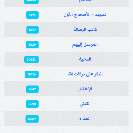
16608
تمهيد - الأصحاح الأول
4474
كاتب الرسالة
5167
المرسل إليهم
4639
التحية
10631
شكر على بركات الله
11016
الإختيار
6847
التبني
8698
الفداء
5509