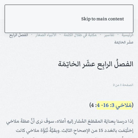
Skip to main content
الرئيسية
تفاسير
مكتبة في ظلال الكلمة
الأنبياء الصغار
الفصلُ الرابِع
عشَر الخاتِمَة
الفصلُ الرابِع عشَر الخاتِمَة
الصفحة 1 من 2
(
مَلاخي 3: 16- 4
: 4)
إذا درسنا بِعنايَة المقطَعَ المُشار إليهِ أعلاه، سوفَ نرى أنَّ عظةَ ملاخي
إختُتِمَت بالعَدد 15 من الإصحاحِ الثالِث. وبقيَّةُ نُبُوَّة ملاخي كانت