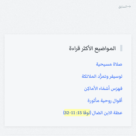
السابق
المواضيع الأكثر قراءة
صلاة مسيحية
لوسيفر وتمرُّد الملائكة
فهرَس أسْمَاء الأماكِن
أقوال روحية مأثورة
عظة الابن الضال (
لوقا 15: 11-32
)