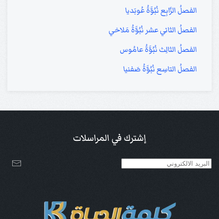
الفصلُ الرَّابِع نُبُوَّةُ عُوبَديا
الفصلُ الثاني عشر نُبُوَّةُ مَلاخي
الفصلُ الثالِث نُبُوَّةُ عامُوس
الفصلُ التاسِع نُبُوَّةُ صَفنيا
إشترك في المراسلات