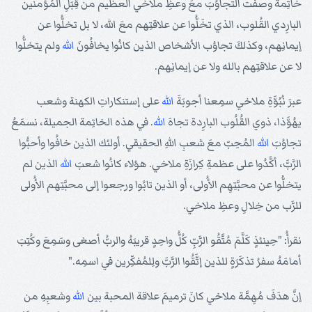
خاتِمةً وصفت التجاوُبَ معَ وعظِ ملاخي العظيم من قِبَلِ المُؤمنين
البارِدي القُلوب، الذي تخَلُّوا عن علاقتِهم معَ الله، لا بل تخلُّوا عن
إيمانِهم، وكذلكَ تجاوُب الأشخاص الذين كانُوا يخافُونَ
الله
ولم يتخلُّوا
لا عن علاقتِهم بالله ولا عن إيمانِهم.
عبرَ نُبُوَّةِ ملاخي سمِعنا أجوبَةَ
الله
على إستنكاراتِ الكهنة وشعب
يهُوَّذا، ذوي القُلُوب البارِدة تجاهَ
الله
. في هذه الخاتِمة الجميلة، نسمَعُ
تجاوُبَ
الله
المُحِبّ معَ شعبِ اللهِ الحقيقي. أولئك الذين خافُوا وأحبُّوا
الرَّبَّ، أكَّدُوا على عظمةِ كِرازَةِ ملاخي. هؤلاء كانُوا شعبَ
الله
الذين لم
يتخلُّوا عن محبَّتِهِم الأُولى، أو الذين تابُوا ورجعوا إلى محبَّتِهم الأُولى
للرَّب من خِلالِ وعظِ ملاخي.
نقرأُ: "حِينئذٍ كَلَّمَ مُتَّقُو الرَّبِّ كُلُّ واحِدٍ قريبَهُ والربُّ أصغى وسَمِعَ وكُتِبَ
أمامَهُ سفرُ تذكَرَةٍ للذين إتَّقُوا الرَّبَّ ولِلمُفكِّرين في اسمِه."
إنَّ هدَفَ مُهِمَّة ملاخي كانَ ترميمَ علاقة المحبة بين
الله
وشعبِهِ من