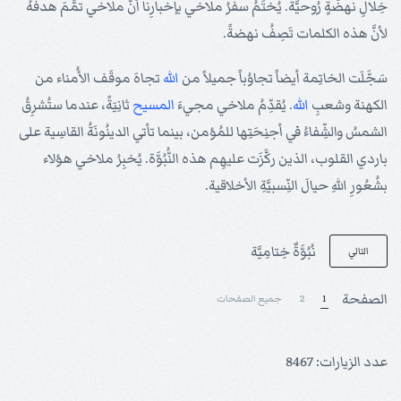
خِلالِ نهضَةٍ رُوحيَّة. يُختَمُ سفرُ ملاخي بإخبارِنا أنَّ ملاخي تمَّمَ هدفَهُ
لأنَّ هذه الكلمات تَصِفُ نهضةً.
سَجَّلَت الخاتِمة أيضاً تجاوُباً جميلاً من
الله
تجاهَ موقَف الأُمناء من
الكهنة وشعبِ
الله
. يُقدِّمُ ملاخي مجيءَ
المسيح
ثانِيَةً، عندما ستُشرِقُ
الشمسُ والشِّفاءُ في أجنِحَتِها للمُؤمن، بينما تأتي الدينُونَةُ القاسِية على
باردي القلوب، الذين ركَّزَت عليهِم هذه النُّبُوَّة. يُخبِرُ ملاخي هؤلاء
بشُعُورِ اللهِ حيالَ النِّسبيَّةِ الأخلاقية.
نُبُوَّةٌ خِتامِيَّة
التالي
الصفحة
1
2
جميع الصفحات
عدد الزيارات: 8467