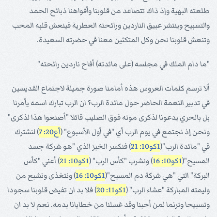
طلعته البهية وإذ ذاك تتصاعد من قلوبنا وأفواهنا ذبائح الحمد
والتسبيح وينتشر عبيق الناردين ورائحته العطرية فينعش قلبه المحب
وتنعش قلوبنا نحن وكل المتكئين معنا في حضرته السعيدة.
"ما دام الملك في مجلسه (على مائدته) أفاح ناردين رائحته"
ألا ترسم كلمات العروس هذه أمامنا صورة جميلة لاجتماع القديسين
في تدبير النعمة الحاضر حول مائدة الرب؟ ان الرب تبارك اسمه يأمرنا
بل بالحري يدعونا لذكرى موته فوق الصليب قائلا "أصنعوا هذا لذكرى"
ونحن إذ نجتمع في يوم الرب أي "في أول الأسبوع" (
أع20: 7
) لنشترك
في "مائدة الرب"(
1كو10: 21
) فنكسر الخبز الذي "هو شركة جسد
المسيح"(
1كو10: 16
) ونشرب "كأس الرب" (
1كو10: 21
) أعني "كأس
البركة" التي "هي شركة دم المسيح"(
1كو10: 16
) ونتغذى ونشبع من
وليمته المباركة "عشاء الرب" (
1كو11: 20
) فلا بد ان تفيض قلوبنا سجودا
وتسبيحا وترنما لمن أحبنا وقد غسلنا من خطايانا بدمه. نعم لا بد ان