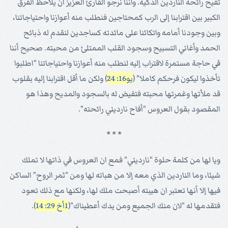
تفيح رائحة الناردين الذكية. وأننا نرجو القارئ العزيز ان يلاحظ الفرق
الكبير بين اقترابنا إلى الرب كمحتاجين فنطلب منه أعوازنا واحتياجاتنا،
وبين وجودنا أمامه واتكائنا على مائدته كساجدين لنقدم له ذبائح
الحمد وأغاني التسبيح وسجود القلب الممتلئ من محبته. صحيح أننا
في حاجة مستمرة لاقتراب إليه لنطلب منه أعوازنا واحتياجاتنا "اطلبوا
تأخذوا ليكون فرحكم كاملا" (
يو16: 24
) ولكن ما أقل اقترابنا إليه بقلوب
قد ملأتها وغمرتها محبته فتفيض له بالسجود والمديح وهذا هو
المقصود بقول العروس "أفاح نارديني رائحته".
* * *
ويا لها من كلمة حلوة "نارديني" فمع ان العروس في ذاتها لا تملك
شيئا، وما الناردين الذي معه إلا من هباته لها ومن "ثمر الروح" الساكن
فيها إلا أنها تعتبر ان هيبته أصبحت ملك لها، ولكنها مع ذلك تعود
فتقدمها له "لان منك الجميع ومن يدك أعطيناك"(
1أخ 29: 14
).