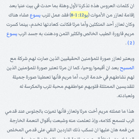
ان كلمات العروس هذه تذكرنا لأول وهلة بما حدث في بيت عنيا بعد
إقامة لعازر من الأموات (
يو12: 1-8
) فقد عمل للرب
يسوع
عشاء هناك
وكان لعازر أحد المتكئين وأما مرثا فكانت كعادتها تخدم، بينما كسرت
مريم قارورة الطيب الخالص والكثير الثمن ودهنت به جسد الرب
يسوع
.
( 2 )
ويعتبر لعازر صورة للمؤمنين الحقيقيين الذين صارت لهم شركة مع
المسيح
بعد ان أقيموا روحيا، كما ان مرثا تعتبر صورة للمؤمنين الذين
لهم نشاطهم في خدمة الرب، أما مريم فأنها تعطينا صورة جميلة
للقديسين الممتلئة قلوبهم عواطفهم محبة للرب والمكرسة له
ولعبادته.
هذا ما عملته مريم أخت مرثا ولعازر فأنها تميزت بالجلوس عند قدمي
الرب لتسمع كلامه، وإذ تعلمت منه وشبعت بأقوال النعمة الخارجة
من فمه هان عليها ان تسكب ذلك الناردين النقي على قدمي المخلص