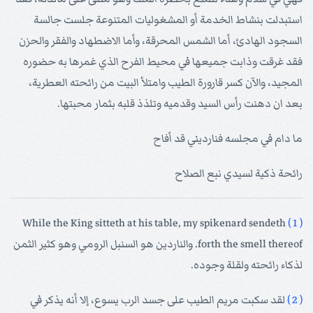
استبدلت بنشاط الخدمة أو المشغوليات المتنوعة جلست جالسة
السجود الهادئ، أما الشمس المحرقة، وأما الاضطهاد والفقر والحزن
فقد غرقت وذابت جميعها في محيط الفرح الذي غمرها به حضوره
المجيد، والآن كسر قارورة الطيب وامتلأ البيت من رائحته العطرية،
بعد ان دهنت رأس السيد وقدميه وتلذذ قلبه بثمار محبتها.
ما دام في مجلسه فنارديني قد أفاح
رائحة ذكية لسيدي نبع الصلاح
While the King sitteth at his table, my spikenard sendeth
( 1 )
forth the smell thereof. والناردين هو السنبل الرومي وهو كثير الثمن
لذكاء رائحته ولقلة وجوده.
( 2 )
لقد سكبت مريم الطيب على جسد الرب يسوع، إلا أنه يذكر في