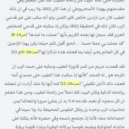
المبارك حتى امتلأ البيت من رائحة الطيب. لقد ظن البعض وفي
مقدمتهم يهوذا الأسخريوطي ان هذا كان إتلافا، ولا ريب في ان ذلك
الطيب كان من ناردين خالص كثير الثمن، ولو أنه سكب على غير قدمي
الرب لكان ذلك في الحقيقة إتلافا، ولكن إذ سكبته على قدمي المخلص
العزيز فقد سجل لها بفمه الكريم بأنها "عملت ما عندها" (
مر14: 8
)
"قد عملت بي عملا حسنا. . . الحق أقول لكم حيثما يكرز بهذا الإنجيل
في كل العالم يخبر أيضا بما فعلته هذه تذكارا لها"(
مت26: 10
و 13).
لقد قصدت مريم من كسر قارورة الطيب وسكبه على جسد الرب ان
تكرمه هو _ له المجد "فأنها إذ سكبت هذا الطيب على جسدي أنما
فعلت ذلك لأجل تكفيني" (
مت26: 12
) كما أنها بلا شك أرادت ان تنعشه
برائحته الذكية ولكن البيت كله امتلأ من رائحة الطيب، ومن هذا نتعلم
ان كل سجود أو تعبد نقدمه له لا بد ان ينشئ سرورا وانتعاشا ليس
لحاسيات الرب وحده بل ولكل النفوس المحيطة بنا، ولا سيما في
اجتماعاتنا معا، فأننا إذ نجتمع باسمه وفي حضرته فأنه يتكئنا على
مائدته الملوكية ويشبع نفوسنا ببركاته الوفيرة ويلذذ قلوبنا برؤية