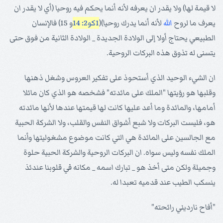
لا قيمة لها) ولا يقدر ان يعرفه لأنه أنما يحكم فيه روحيا (أي لا يقدر ان
يعرف ما لروح
الله
لأنه أنما يدرك روحيا)(
1كو2: 14
و 15) فالإنسان
الطبيعي يحتاج أولا إلى الولادة الجديدة _ الولادة الثانية من فوق حتى
يتسنى له تذوق هذه البركات الروحية.
ان الشيء الوحيد الذي أستحوذ على تفكير العروس وشغل ذهنها
وقلبها هو رؤيتها "الملك على مائدته" فشخصه هو الذي كان مائلا
أمامها، والمائدة وما أعد عليها كانت لها قيمتها عندها لأنها مائدته
هو، فليست البركات ولا شبع أشواق النفس والقلب، ولا الشركة الحبية
مع الجالسين على المائدة هي التي كانت موضوع مشغوليتها وأنما
الملك نفسه وليس سواه. ان البركات الروحية والشركة الحبية حلوة
وجميلة ولكن متى أخذ هو _ تبارك اسمه _ مكانه في قلوبنا عندئذ
ينسكب الطيب عند قدميه تعبدا له.
"أفاح نارديني رائحته"