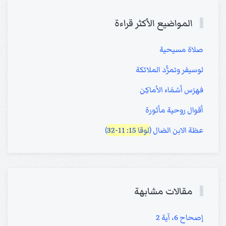
المواضيع الأكثر قراءة
صلاة مسيحية
لوسيفر وتمرُّد الملائكة
فهرَس أسْمَاء الأماكِن
أقوال روحية مأثورة
عظة الابن الضال (
لوقا 15: 11-32
)
مقالات مشابهة
إصحاح 6، آية 2