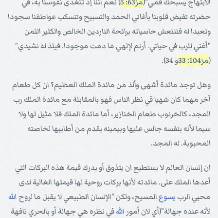
الابتهاج يسبحك فمي"(
مز63: 5
) نعم أننا إذ تتغذى نفوسنا به، في
حضرته تفيض قلوبنا بأغاني الحمد والتسبيح وتنسكب عواطفنا سجودا
وتعبدا له فتنتعش حاسياته برائحة الناردين الخالص والكثير الثمن
"أغني للرب في حياتي. أرنم لإلهي ما دمت موجودا. فيلذ له نشيدي"
(
مز104: 33
و 34).
وهل توجد مائدة أشهى وألذ من مائدة الملك العظيم؟ ان كل طعام
آخر مهما كان شهيا في نظر الناس فهو بالمقابلة مع مائدة الملك رب
المجد، كالخرنوب طعام الخنازير، أما مائدة الملك فلا مثيل لها ولا
سيما لأنه بنفسه جالس عليها وبيمينه يقدم من أطايبها لخاصته
المحبوبة. له المجد.
ان إنسان العالم لا يستطيع ان يتذوق أو يدرك قيمة هذه البركات التي
أعدها الملك على. مائدته لأنها بركات روحية لها قيمتها الغالية لدى
محبي الرب
يسوع
المسيح، ولكن "الإنسان الطبيعي لا يقبل ما لروح
الله
لأنه عنده جهالة"(أي لان أمور
الله
في نظره هي جهالة أو بالحري تافهة