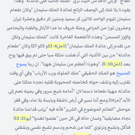
العاج" أو إلى الأقداس حيث نرى "الملك جالسا على مائدته" وهذا
يقودنا بلا شك إلى الوصف الرائع لمائدة الملك سليمان "وكان طعام
سليمان لليوم الواحد ثلاثين كر سميذ وستين كر دقيق وعشرة ثيران
وعشرون ثورا من المراعي ومئة خروف ما عدا الأيائل والظباء واليحامير
والإوز المسمن" وهذه الأطعمة الفاخرة كانت "للملك سليمان ولكل
من تقدم إلى مائدة الملك سليمان" (
1مل4: 22
و 23و 27) وكان "طعام
مائدته" من بين الأشياء التي أدهشت ملكة سبا حتى لم يبق فيها روح
بعد (
1مل10: 5
). "وهوذا أعظم من سليمان ههنا". ان ربنا
يسوع
المسيح
هو الملك الحقيقي "ملك الملوك ورب الأرباب" وفي أي وقت
نقترب إليه ونلتف حوله كخاصته المحبوبة لقلبه نجده متكئا على
مائدته مهيئا طعاما دسما لان "أمامه شبع سرور وفي يمينه نعم إلى
الأبد"(مز16) ومع أننا نسير في أرض ناشفة ويابسة بلا ماء، وفي قفز
موحش "العالم الموضوع في الشرير" فأنه فيه "يرتب قدامنا مائدة
تجاه مضايقينا" ولسان حاله في كل حين "هلموا تغدوا" (
يو21: 12
)
فنأكل ونشبع ونرتوي "كما من شحم ودسم تشبع نفسي وبشفتي