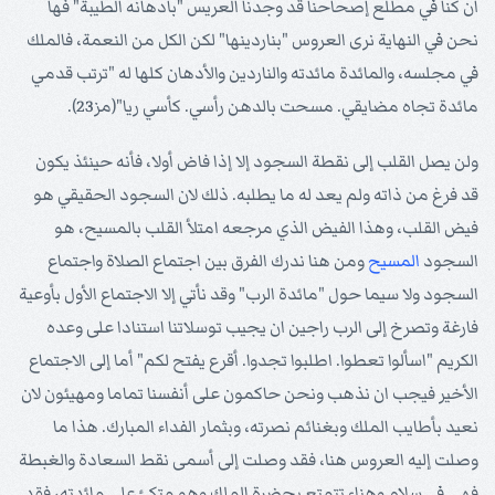
ان كنا في مطلع إصحاحنا قد وجدنا العريس "بأدهانه الطيبة" فها
نحن في النهاية نرى العروس "بناردينها" لكن الكل من النعمة، فالملك
في مجلسه، والمائدة مائدته والناردين والأدهان كلها له "ترتب قدمي
مائدة تجاه مضايقي. مسحت بالدهن رأسي. كأسي ريا"(مز23).
ولن يصل القلب إلى نقطة السجود إلا إذا فاض أولا، فأنه حينئذ يكون
قد فرغ من ذاته ولم يعد له ما يطلبه. ذلك لان السجود الحقيقي هو
فيض القلب، وهذا الفيض الذي مرجعه امتلأ القلب بالمسيح، هو
السجود
المسيح
ومن هنا ندرك الفرق بين اجتماع الصلاة واجتماع
السجود ولا سيما حول "مائدة الرب" وقد نأتي إلا الاجتماع الأول بأوعية
فارغة وتصرخ إلى الرب راجين ان يجيب توسلاتنا استنادا على وعده
الكريم "اسألوا تعطوا. اطلبوا تجدوا. أقرع يفتح لكم" أما إلى الاجتماع
الأخير فيجب ان نذهب ونحن حاكمون على أنفسنا تماما ومهيئون لان
نعيد بأطايب الملك وبغنائم نصرته، وبثمار الفداء المبارك. هذا ما
وصلت إليه العروس هنا، فقد وصلت إلى أسمى نقط السعادة والغبطة
فهي في سلام وهناء تتمتع بحضرة الملك وهو متكئ على مائدته، فقد