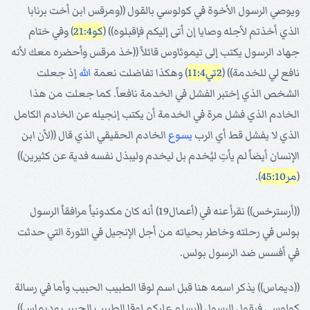
ويوصي الرسول الأخوة في كولوسي بالقول ((ومرقس ابن أخت برنابا
الذي أخذتم لأجله وصايا إن أتى إليكم فإقبلوه)) (
كو21:4
) وفي ختام
جهاد الرسول يكتب إلى تيموثاوس قائلاً ((خذ مرقس وأحضره معك لأنه
نافع لي للخدمة)) (
2تي11:4
) وهكذا تفاضلت نعمة
الله
إذ جعلت
الشخص الذي إختبر الفشل في الخدمة نافعاً. كما جعلت من هذا
الخادم الذي فشل مرة في الخدمة أن يكتب إنجيله عن الخادم الكامل
الذي لا يفشل قط أي الرب
يسوع
الخادم الحقيقي الذي قال ((لأن ابن
الإنسان أيضاً لم يأتِ ليُخدم بل ليخدم وليبذل نفسه فدية عن كثيرين))
(
مر45:10
).
((أرسترخس)) نقرأ عنه في (أعمال19) أنه كان مكدونياً مرافقاً الرسول
بولس في رحلته وخاطر بحياته من أجل الإنجيل في الثورة التي حدثت
في أفسس ضد الرسول بولس.
((ديماس)) يذكر اسمه هنا قبل اسم لوقا الطبيب الحبيب وأما في رسالة
كولوسي فيقول الرسول ((يسلم عليكم لوقا الطبيب الحبيب وديماس))