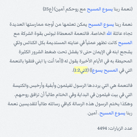
(نعمة ربنا
يسوع
المسيح
مع روحكم آمين) (ع25)
نعمة ربنا
يسوع
المسيح
يمكن تعلمها من أوجه ممارستها العديدة
تجاه عائلة
الله
الخاصة. فالنعمة المعطاة لبولس بقوة الشركة مع
المسيح
كانت تظهر عملياً في عنايته المستديمة بكل الكنائس ولكي
يشجع ابنه في الإيمان حتى لا يفشل تحت ضغط الشرور الكثيرة
المحيطة به في الأيام الأخيرة يقول له ((أما أنت يا ابني فتقوا بالنعمة
التي في
المسيح
يسوع
)) (
2تي1:2
).
فالنعمة هي التي يرددها الرسول لفيلمون وأبفية وأرخبس والكنيسة
التي في بيت فيلمون في البداية وفي الختام طالباً أن ترافق روحهم.
وهكذا يختم الرسول هذه الرسالة كباقي رسائله طالباً للقديسين نعمة
ربنا
يسوع
المسيح
. آمين.
عدد الزيارات: 4494