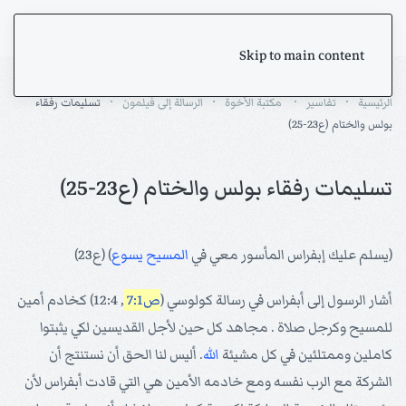
Skip to main content
الرئيسية
تفاسير
مكتبة الأخوة
الرسالة إلى فيلمون
تسليمات رفقاء
بولس والختام (ع23-25)
تسليمات رفقاء بولس والختام (ع23-25)
(يسلم عليك إبفراس المأسور معي في
المسيح
يسوع
) (ع23)
أشار الرسول إلى أبفراس في رسالة كولوسي (
ص7:1
, 12:4) كخادم أمين
للمسيح وكرجل صلاة . مجاهد كل حين لأجل القديسين لكي يثبتوا
كاملين وممتلئين في كل مشيئة
الله
. أليس لنا الحق أن نستنتج أن
الشركة مع الرب نفسه ومع خادمه الأمين هي التي قادت أبفراس لأن