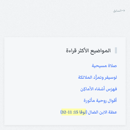
السابق
المواضيع الأكثر قراءة
صلاة مسيحية
لوسيفر وتمرُّد الملائكة
فهرَس أسْمَاء الأماكِن
أقوال روحية مأثورة
عظة الابن الضال (
لوقا 15: 11-32
)