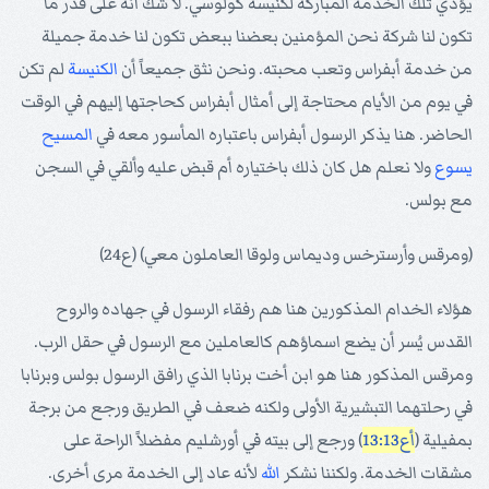
يؤدي تلك الخدمة المباركة لكنيسة كولوسي. لا شك أنه على قدر ما
تكون لنا شركة نحن المؤمنين بعضنا ببعض تكون لنا خدمة جميلة
من خدمة أبفراس وتعب محبته. ونحن نثق جميعاً أن
الكنيسة
لم تكن
في يوم من الأيام محتاجة إلى أمثال أبفراس كحاجتها إليهم في الوقت
الحاضر. هنا يذكر الرسول أبفراس باعتباره المأسور معه في
المسيح
يسوع
ولا نعلم هل كان ذلك باختياره أم قبض عليه وألقي في السجن
مع بولس.
(ومرقس وأرسترخس وديماس ولوقا العاملون معي) (ع24)
هؤلاء الخدام المذكورين هنا هم رفقاء الرسول في جهاده والروح
القدس يُسر أن يضع اسماؤهم كالعاملين مع الرسول في حقل الرب.
ومرقس المذكور هنا هو ابن أخت برنابا الذي رافق الرسول بولس وبرنابا
في رحلتهما التبشيرية الأولى ولكنه ضعف في الطريق ورجع من برجة
بمفيلية (
أع13:13
) ورجع إلى بيته في أورشليم مفضلاً الراحة على
مشقات الخدمة. ولكننا نشكر
الله
لأنه عاد إلى الخدمة مرى أخرى.