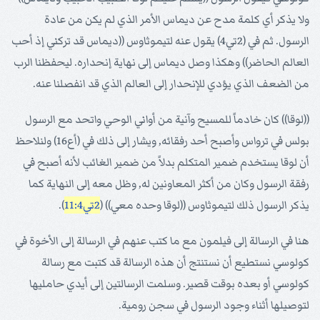
ولا يذكر أي كلمة مدح عن ديماس الأمر الذي لم يكن من عادة
الرسول. ثم في (2تي4) يقول عنه لتيموثاوس ((ديماس قد تركني إذ أحب
العالم الحاضر)) وهكذا وصل ديماس إلى نهاية إنحداره. ليحفظنا الرب
من الضعف الذي يؤدي للإنحدار إلى العالم الذي قد انفصلنا عنه.
((لوقا)) كان خادماً للمسيح وآنية من أواني الوحي واتحد مع الرسول
بولس في ترواس وأصبح أحد رفقائه, ويشار إلى ذلك في (أع16) ولنلاحظ
أن لوقا يستخدم ضمير المتكلم بدلاً من ضمير الغائب لأنه أصبح في
رفقة الرسول وكان من أكثر المعاونين له, وظل معه إلى النهاية كما
يذكر الرسول ذلك لتيموثاوس ((لوقا وحده معي)) (
2تي11:4
).
هنا في الرسالة إلى فيلمون مع ما كتب عنهم في الرسالة إلى الأخوة في
كولوسي نستطيع أن نستنتج أن هذه الرسالة قد كتبت مع رسالة
كولوسي أو بعده بوقت قصير. وسلمت الرسالتين إلى أيدي حامليها
لتوصيلها أثناء وجود الرسول في سجن رومية.