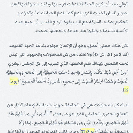
الراقي بعد أن تكون الحية قد لدغت فريستها ونفثت سمها فيها؟ هو
تصوير للسان لخبيث الذي يلدغ كما تلدغ الحية تماماً. والمؤمن
الحكيم يمكنه بالشركة مع الرب بقوة الروح القدس أن يمنع هذه
الألسنة السامة ويوقفها عند حدها، ويجعلها تصمت.
لكن هناك معنى أعمق، وهو أن الإنسان مولود بلدغة الحية القديمة
(تك 3 مز 51، اش 48) ولا فائدة من كل المحاولات والجهود التي تبذل
تحت الشمس لإيقاف سُم الخطية الذي تسرب إلى كل الجنس البشري
"مِنْ أَجْلِ ذَلِكَ كَأَنَّمَا بِإِنْسَانٍ وَاحِدٍ دَخَلَتِ الْخَطِيَّةُ إِلَى الْعَالَمِ وَبِالْخَطِيَّةِ
الْمَوْتُ وَهَكَذَا اجْتَازَ الْمَوْتُ إِلَى جَمِيعِ النَّاسِ إِذْ أَخْطَأَ الْجَمِيعُ" (
رو 5:
).
12
لذلك كل المحاولات هي في الحقيقة جهود شيطانية لإبعاد النظر عن
العلاج الجذري الحقيقي الذي هو من فوق "َلَّذِي يَأْتِي مِنْ فَوْقُ هُوَ
فَوْقَ الْجَمِيعِ.. واَلَّذِي يَأْتِي مِنَ السَّمَاءِ هُوَ فَوْقَ الْجَمِيعِ . وَمَا رَآهُ
وَسَمِعَهُ بِهِ يَشْهَدُ" (
يو 3: 31
) وماذا كانت كلماته له المجد؟ "وَكَمَا رَفَعَ