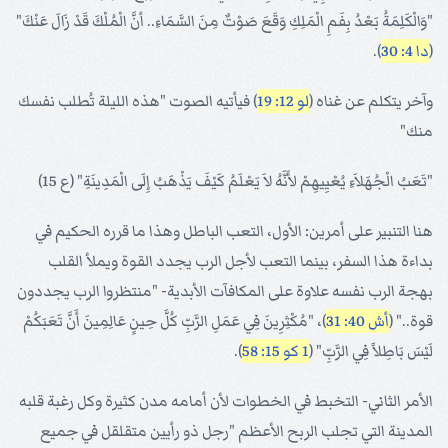
"وَالْكَلِمَةُ بَعْدُ بِفَمِ الْمَلِكِ وَقَعَ صَوْتٌ مِنَ السَّمَاءِ.. أنَّ الْمُلْكَ قَدْ زَالَ عَنْكَ"
(
دا 4: 30
).
وآخر يتكلم عن غناه (
لو 12: 19
) فيأتيه الصوت "هذه الليلة تُطلب نفسك
منك"
"تَعَبُ الْجُهَلاَءِ يُعْيِيهِمْ لأَنَّهُ لاَ يَعْلَمُ كَيْفَ يَذْهَبُ إِلَى الْمَدِينَةِ" (ع 15)
هنا التنبير على أمرين: الأول، التعب الباطل وهذا ما قرره الحكيم في
بداءة هذا السفر، بينما التعب لأجل الرب يجدد القوة ويملأ القلب
بهجة الرب نفسه علاوة على المكافآت الأبدية- "منتظروا الرب يجددون
قوة.." (
أش 40: 31
)، "مُكْثِرِينَ فِي عَمَلِ الرَّبِّ كُلَّ حِينٍ عَالِمِينَ أَنَّ تَعَبَكُمْ
لَيْسَ بَاطِلاً فِي الرَّبِّ" (
1 كو 15: 58
).
الأمر الثاني- التخبط في الخطوات لأن أمامه مدن كثيرة وكل رغبة قلبه
المدينة التي تجلب الربح الأعظم "رجل ذو رأيين متقلقل في جميع