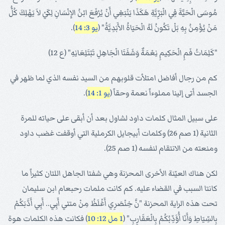
مُوسَى الْحَيَّةَ فِي الْبَرِّيَّةِ هَكَذَا يَنْبَغِي أَنْ يُرْفَعَ ابْنُ الإِنْسَانِ لِكَيْ لاَ يَهْلِكَ كُلُّ
مَنْ يُؤْمِنُ بِهِ بَلْ تَكُونُ لَهُ الْحَيَاةُ الأَبَدِيَّةُ" (
يو 3: 14
).
"كَلِمَاتُ فَمِ الْحَكِيمِ نِعْمَةٌ وَشَفَتَا الْجَاهِلِ تَبْتَلِعَانِهِ" (ع 12)
كم من رجال أفاضل امتلأت قلوبهم من السيد نفسه الذي لما ظهر في
الجسد أتى إلينا مملوءاً نعمة وحقاً (
يو 1: 14
).
على سبيل المثال كلمات داود لشاول بعد أن أبقى على حياته للمرة
الثانية (1 صم 26) وكلمات أبيجايل الكرملية التي أوقفت غضب داود
ومنعته من الانتقام لنفسه (1 صم 25).
لكن هناك العيّنة الأخرى المحزنة وهي شفتا الجاهل اللتان كثيراً ما
كانتا السبب في القضاء عليه. كم كانت ملمات رحبعام ابن سليمان
تحت هذه الراية المحزنة "نَّ خِنْصَرِي أَغْلَظُ مِنْ متني أَبِي.. أَبِي أَدَّبَكُمْ
بِالسِّيَاطِ وَأَنَا أُؤَدِّبُكُمْ بِالْعَقَارِبِ" (
1 مل 12: 10
) فكانت هذه الكلمات هوة