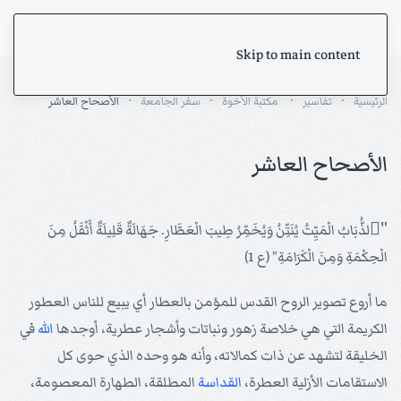
Skip to main content
الرئيسية
تفاسير
مكتبة الأخوة
سفر الجامعة
الأصحاح العاشر
الأصحاح العاشر
"َلذُّبَابُ الْمَيِّتُ يُنَتِّنُ وَيُخَمِّرُ طِيبَ الْعَطَّارِ. جَهَالَةٌ قَلِيلَةٌ أَثْقَلُ مِنَ
الْحِكْمَةِ وَمِنَ الْكَرَامَةِ" (ع 1)
ما أروع تصوير الروح القدس للمؤمن بالعطار أي يبيع للناس العطور
الكريمة التي هي خلاصة زهور ونباتات وأشجار عطرية، أوجدها
الله
في
الخليقة لتشهد عن ذات كمالاته، وأنه هو وحده الذي حوى كل
الاستقامات الأزلية العطرة،
القداسة
المطلقة، الطهارة المعصومة،