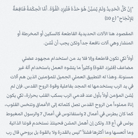
"إِنْ كَلَّ الْحَدِيدُ وَلَمْ يُسَنِّنْ هُوَ حَدَّهُ فَلْيَزِدِ الْقُوَّةَ. أَمَّا الْحِكْمَةُ فَنَافِعَةٌ
لِلإِنْجَاحِ" (ع 10)
المقصود هنا الآلات الحديدية القاطعة كالسكين أو المخرطة أو
المنشار وهي آلات نافعة جداً ولكن يجب أن تُسّن.
أولاً لكي تكون قاطعة وإلا فلا بد من استخدام مجهود عضلي
مضاعف (فليزد القوة) وكثيراً ما يتشوه العمل باستخدام آلة غير
مسنونة. وهذا له التطبيق العملي الجميل للمؤمنين الذين هم آلات
في يد الرب يستخدمها له المجد بفاعلية وقوة الروح القدس. فإن لم
يُسّن المؤمن أولاً بأول عند قدمي الرب بسكب القلب بحرارة، لكي يكون
إناءً مملوءاً من الروح القدس تصل كلماته إلى الأعماق وتنخس القلوب،
كما كان بطرس في أعمال 2 واستفانوس في أعمال 7 والرسول المغبوط
بولس في أع 13. ولكن إن أهمل المسّن فحينئذ نستخدم قوتنا الذاتية
وما أتعسها وما أكثرها فشلاً "ليس بالقدرة ولا بالقوة بل بروحي قال رب