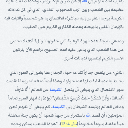
يقترب أحد منهم إلى
الله
إلا عن طريق الإكليروس، وهكذا صنعت هوة
عظيمة بين الشعب وبين الرب المحبوب الفادي، الذي في كل نداءاته
الكريمة يوجه النفوس إليه مباشرة، للالتصاق به هو شخصياً والثبات فيه
بالإيمان القلبي بذبيحته وعمله الكفاري الكريم على الصليب.
وما هي نتيجة هذه الهوة الرهيبة التي حفرتها ايزابل؟ آلاف لا تحصى
من هذا الشعب الذي يدعى عليه اسم المسيح، نراهم الآن يتركون
الاسم الكريم لينتسبوا لديانات أخرى.
الثاني- من ينقص جداراً تلدغه حية، الجدار هنا يشير إلى السور الذي
يحيط بالمدينة ليفصلها عما حولها، وهذا أيضاً ما فعلته روما فنقضت
سور الانفصال الذي ينبغي أن يفصل
الكنيسة
عن العالم "أَنَا عَارِفٌ
أَعْمَالَكَ، وَأَيْنَ تَسْكُنُ حَيْثُ كُرْسِيُّ الشَّيْطَانِ" (رؤ 2) إذ انهار السور تماماً
ودخل العالم ورئيسه الشيطان إلى
الكنيسة
. كم ينبغي أن نفهم نحن
المؤمنين، أن قصد
الله
باستمرار من جهة شعبه أن يكون جنة مغلقة
عيناً مقفلة ينبوعاً مختوماً (
نش 4: 12
)، "هوذا الشعب يسكن وحده