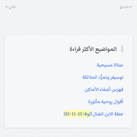
السابق
التالي
المواضيع الأكثر قراءة
صلاة مسيحية
لوسيفر وتمرُّد الملائكة
فهرَس أسْمَاء الأماكِن
أقوال روحية مأثورة
عظة الابن الضال (
لوقا 15: 11-32
)