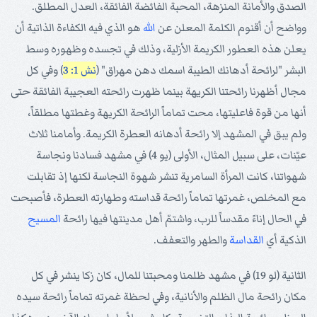
الصدق والأمانة المنزهة، المحبة الفائضة الفائقة، العدل المطلق.
وواضح أن أقنوم الكلمة المعلن عن
الله
هو الذي فيه الكفاءة الذاتية أن
يعلن هذه العطور الكريمة الأزلية، وذلك في تجسده وظهوره وسط
البشر "لرائحة أدهانك الطيبة اسمك دهن مهراق" (
نش 1: 3
) وفي كل
مجال أظهرنا رائحتنا الكريهة بينما ظهرت رائحته العجيبة الفائقة حتى
أنها من قوة فاعليتها، محت تماماً الرائحة الكريهة وغطتها مطلقاً،
ولم يبق في المشهد إلا رائحة أدهانه العطرة الكريمة. وأمامنا ثلاث
عيّنات، على سبيل المثال، الأولى (يو 4) في مشهد فسادنا ونجاسة
شهواتنا، كانت المرأة السامرية تنشر شهوة النجاسة لكنها إذ تقابلت
مع المخلص، غمرتها تماماً رائحة قداسته وطهارته العطرة، فأصبحت
في الحال إناءً مقدساً للرب، واشتمّ أهل مدينتها فيها رائحة
المسيح
الذكية أي
القداسة
والطهر والتعفف.
الثانية (لو 19) في مشهد ظلمنا ومحبتنا للمال، كان زكا ينشر في كل
مكان رائحة مال الظلم والأنانية، وفي لحظة غمرته تماماً رائحة سيده