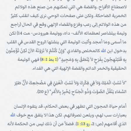
لاصطناع الأفراح. والفضة هي التي تمكنهم من صنع هذه الولائم
الخمرية الضاحكة. ولكن على صفحات الوحي نرى كيف انقلب كثيرٌ
من هذه الولائم إلى رعب وفزع والقضاء الإلهي وقع في الحال (راجع
وليمة بيلشاصر لعظمائه الألف- داه، ووليمة هيرودس- مت 14) لكن
ما أسمى وما أمجد وأثبت الوليمة التي ينشئها الروح القدس في القلب
بدخول ابن
الله
كالمخلص والفادي "وَإِنْ كُنْتُمْ لاَ تَرَوْنَهُ الآنَ لَكِنْ تُؤْمِنُونَ
بِهِ فَتَبْتَهِجُونَ بِفَرَحٍ لاَ يُنْطَقُ بِهِ وَمَجِيدٍ" (
1 بط 1: 8
) فهي الوليمة
الحقيقية والخمر الدائم والفضة الإلهية التي هي الفداء.
"لاَ تَسُبَّ الْمَلِكَ وَلاَ فِي فِكْرِكَ وَلاَ تَسُبَّ الْغَنِيَّ فِي مَضْجَعِكَ لأَنَّ طَيْرَ
السَّمَاءِ يَنْقُلُ الصَّوْتَ وَذُو الْجَنَاحِ يُخْبِرُ بِالأَمْرِ" (ع 20).
أمام حياة المجون التي تظهر في بعض الحكام، قد يتفوه الإنسان
بعبارات سب لهم، ويلعن تصرفاتهم. لكن هذا لا يتفق مع خوف
الله
الذي أقامهم (ص: 2،
رو 13: 1
). فضلاً عن أن ذلك ليس من الحكمة لأنه