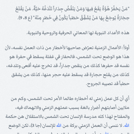
"مَنْ يَحْفُرُ هُوَّةً يَقَعُ فِيهَا وَمَنْ يَنْقُضُ جِدَاراً تَلْدَغُهُ حَيَّةٌ. مَنْ يَقْلَعُ
حِجَارَةً يُوجَعُ بِهَا مَنْ يُشَقِّقُ حَطَباً يَكُونُ فِي خَطَرٍ مِنْهُ" (ع 8، 9).
هذه الأعداد النبوية لها المعاني الحرفية والروحية والنبوية.
أولاً: الأعمال الزمنية تعرّض صاحبها لأخطار من ذات العمل نفسه، لأن
هذا هو الوضع تحت الشمس، فالحفار في غفلة يسقط في حفرة هو
نفسه قد حفرها كذلك من ينقص جداراً، قد تخرج عليه أفعى وتلدغه،
كذلك من يقلع حجارة قد يسقط عليه حجر منها، كذلك من يشقق
حطباً قد تصيبه الجروح.
أي أن كل عمل زمني له أخطاره طالما الأمر تحت الشمس، وكم من
ملايين أصابتهم أضرار بالغة بسبب عملهم الزمني والانهماك فيه،
والمفتاح لهذا كله مدرسة الإنسان تحت الشمس بالاستقلال هن حكمة
الله
. لا ننسى أن العمل الزمني بركة من
الله
للإنسان (جا 3)، لكن الوضع