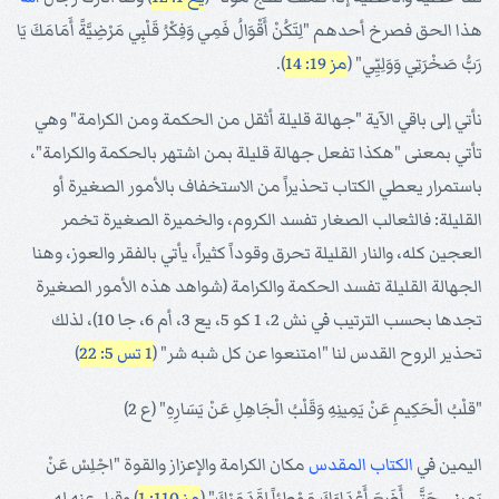
هذا الحق فصرخ أحدهم "لِتَكُنْ أَقْوَالُ فَمِي وَفِكْرُ قَلْبِي مَرْضِيَّةً أَمَامَكَ يَا
رَبُّ صَخْرَتِي وَوَلِيِّي" (
مز 19: 14
).
نأتي إلى باقي الآية "جهالة قليلة أثقل من الحكمة ومن الكرامة" وهي
تأتي بمعنى "هكذا تفعل جهالة قليلة بمن اشتهر بالحكمة والكرامة"،
باستمرار يعطي الكتاب تحذيراً من الاستخفاف بالأمور الصغيرة أو
القليلة: فالثعالب الصغار تفسد الكروم، والخميرة الصغيرة تخمر
العجين كله، والنار القليلة تحرق وقوداً كثيراً، يأتي بالفقر والعوز، وهنا
الجهالة القليلة تفسد الحكمة والكرامة (شواهد هذه الأمور الصغيرة
تجدها بحسب الترتيب في نش 2، 1 كو 5، يع 3، أم 6، جا 10)، لذلك
تحذير الروح القدس لنا "امتنعوا عن كل شبه شر" (
1 تس 5: 22
)
"قلْبُ الْحَكِيمِ عَنْ يَمِينِهِ وَقَلْبُ الْجَاهِلِ عَنْ يَسَارِهِ" (ع 2)
اليمين في
الكتاب المقدس
مكان الكرامة والإعزاز والقوة "اجْلِسْ عَنْ
يَمِينِي حَتَّى أَضَعَ أَعْدَاءَكَ مَوْطِئاً لِقَدَمَيْكَ" (
مز 110: 1
) وقيل عنه له