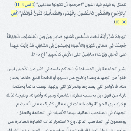
نتمثل به فيتم فينا القول "احرصوا أن تكونوا هادئين" (
1 تس 4: 11
)
"بِالرُّجُوعِ وَالسُّكُونِ تَخْلُصُونَ. بِالْهُدُوءِ وَالطُّمَأْنِينَةِ تَكُونُ قُوَّتُكُمْ" (
أش
).
30: 15
"يُوجَدُ شَرٌّ رَأَيْتُهُ تَحْتَ الشَّمْسِ كَسَهْوٍ صَادِرٍ مِنْ قِبَلِ الْمُتَسَلِّطِ. الْجَهَالَةُ
جُعِلَتْ فِي مَعَالِي كَثِيرَةٍ وَالأَغْنِيَاءُ يَجْلِسُونَ فِي السَّافِلِ. قَدْ رَأَيْتُ عَبِيداً
عَلَى الْخَيْلِ وَرُؤَسَاءَ مَاشِينَ عَلَى الأَرْضِ كَالْعَبِيدِ" (ع 5- 7).
يشير الجامعة إلى المتسلط أو الحاكم نفسه في كثير من الأحيان ليس
خلواً من الجهالة وهذا واضح من السهو أو الخطأ الذي طالما يصدر
منه. فالأوامر التي يصدرها والمراكز التي يرتبها، ليست دائماً بحكمة
نازلة من فوق، بل بحسب نظرته القاصرة وميوله وأهوائه. ونتيجة لذلك
ع 6 إذ نرى الجهالة وقد جُعلت في معالي كثيرة بمعنى أنه يضع
الجهلاء في المناصب العالية، بينما الأغنياء- في الحكمة والعقل-
يوضعون في المناصب الدنيّا، وع 7 استمرار لذات الغباوة الصادرة من
صاحب السلطة العليا فيرفع عبيداً ليجلسهم على الخيل بينما الشرفاء