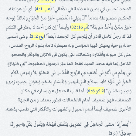
المجد "جلس في يمين العظمة في الأعالي" (
عب 1: 4
). أي أن عواطف
الحكيم مضبوطة تماماً "ْبَطِيءُ الْغَضَبِ خَيْرٌ مِنَ الْجَبَّارِ وَمَالِكُ رُوحِهِ
خَيْرٌ مِمَّنْ يَأْخُذُ مَدِينَةً" (
أم 16: 32
) وأيضاً "إن كان أحد لا يعثر في الكلام
فذاك رجلٌ كامل قادر أن يُلجم كل الجسد أيضاً" (
يع 2: 3
). وهي أسمى
حالة روحية يعيش فيها المؤمن وله سيطرة تامة بقوة الروح القدس،
على كل ميوله وأفكاره وكلماته، لكي يكون في الاتزان والوقار والصحو
الكامل لِما فيه مجد السيد فقط كما عبّر الرسول المغبوط "فِي طَهَارَةٍ
فِي عِلْمٍ فِي أَنَاةٍ فِي لُطْفٍ فِي الرُّوحِ الْقُدُسِ فِي مَحَبَّةٍ بِلاَ رِيَاءٍ فِي كَلاَمِ
الْحَقِّ فِي قُوَّةِ اللهِ، بِسِلاَحِ الْبِرِّ لِلْيَمِينِ وَلِلْيَسَارِ بِمَجْدٍ وَهَوَانٍ بِصِيتٍ رَدِيءٍ
وَصِيتٍ حَسَنٍ" (
2 كو 6: 6
). أما قلب الجاهل عن يساره في مكان
الضعف، فهو ضعيف أمام الانفعالات فيثور بعنف ومن الجهة
الأخرى ضعيف أيضاً أمام الميول والشهوات والأفكار التي تلعب بذهنه.
"أَيْضاً إِذَا مَشَى الْجَاهِلُ فِي الطَّرِيقِ يَنْقُصُ فَهْمُهُ وَيَقُولُ لِكُلِّ وَاحِدٍ إِنَّهُ
جَاهِلٌ" (ع 3).