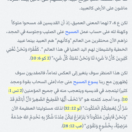
ماشون على الأرض كالعبيد.
لكن ع 6، 7 لهما المعنى العميق، إذ أن القديسين قد مسحوا ملوكاً
وكهنة لله على حساب عمل
المسيح
على الصليب وجلوسه في المجد،
نراهم الآن محتقرين من العالم "وكأنهم" هم العبيد بينما عبيد
الخطية والشيطان لهم اليد العليا في هذا العالم ". كَفُقَرَاءَ وَنَحْنُ نُغْنِي
كَثِيرِينَ كَأَنْ لاَ شَيْءَ لَنَا وَنَحْنُ نَمْلِكُ كُلَّ شَيْء" (
2 كو 6: 10
).
لكن هذا المنظر سوف يتغير إلى العكس تماماً، فالمفديون سوف
يُظهرون مع ربنا
يسوع
المسيح
متى جاء (على السحاب بقوة ومجد
كثير) ليتمجد في قديسيه ويتعجب منه في جميع المؤمنين (
2 تس 1:
10
). وما أمجد كلمته هو "لاَ تَخَفْ أَيُّهَا الْقَطِيعُ الصَّغِيرُ لأَنَّ أَبَاكُمْ قَدْ
سُرَّ أَنْ يُعْطِيَكُمُ الْمَلَكُوتَ" (
لو 12: 32
) لذلك مسئوليتنا العظيمة الآن
"وَنَحْنُ قَابِلُونَ مَلَكُوتاً لاَ يَتَزَعْزَعُ لِيَكُنْ عِنْدَنَا شُكْرٌ بِهِ نَخْدِمُ اللهَ خِدْمَةً
مَرْضِيَّةً، بِخُشُوعٍ وَتَقْوَى" (
عب 12: 28
).