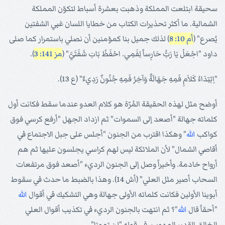
سحيقة ابتلعت المملكة وذهبت بعشرة أسباط لتكوّن المملكة
الشمالية. ما أكثر تحذيرات الكتاب من خطايا اللسان غبي الشفتين
يُصرع" (
أم 10: 8
) لذلك جميل بنا كمؤمنين أن نصلي باستمرار كما صلى
داود "اجْعَلْ يَا رَبُّ حَارِساً لِفَمِي. احْفَظْ بَابَ شَفَتَيَّ" (
مز 141: 3
).
"اِبْتِدَاءُ كَلاَمِ فَمِهِ جَهَالَةٌ وَآخِرُ فَمِهِ جُنُونٌ رَدِيءٌ" (ع 13).
أوضح مثل لهذه الحقيقة المُرّة هو كلام العدو عندما سقط فكانت أول
كلماته جهالة "أصعد إلى السموات" ثم ازداد الجهل "أرفع كرسي فوق
كواكب
الله
" وهكذا اقترب من الجنون "أجلس على جبل الاجتماع في
أقاصي الشمال" لأن الملائكة ليس لهم كراسي يجلسون عليها ثم هم
أرواح خادمة. وأخيراً وصل إلى الجنون الرديء "أصعد فوق مرتفعات
السحاب أصير مثل العلي" (أش 14). وهذا بالضبط ما حدث في سقوط
أبوينا الأولين فكانت كلماته الأولى جهالة وهي التشكيك في أقوال
الله
"أحقاً قال
الله
"؟ ثم انتهت بالجنون الرديء في تكذيب أقوال العلي
الخالق القدير المهوب، في قوله "لن تموتا".