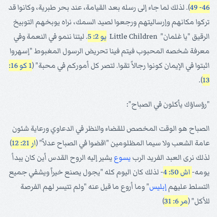
46- 49
). لذلك لما جاء إلى رسله بعد القيامة، عند بحر طبرية، وكانوا قد
تركوا مكانهم وإرساليتهم ورجعوا لصيد السمك، نراه يوبخهم التوبيخ
الرقيق "يا غلمان" Little Children
يو 2: 5
. ليتنا ننمو في النعمة وفي
معرفة شخصه المحبوب فيتم فينا تحريض الرسول المغبوط "إسهروا
اثبتوا في الإيمان كونوا رجالاً تقوا. لتصر كل أموركم في محبة" (
1 كو 16:
).
13
"رؤساؤك يأكلون في الصباح":
الصباح هو الوقت المخصص للقضاء والنظر في الدعاوي ورعاية شئون
عامة الشعب ولا سيما المظلومين "اقضوا في الصباح عدلاً" (
ار 21: 12
)
لذلك نرى العبد الفريد الرب
يسوع
يشير إليه الروح القدس أين كان يبدأ
يومه-
اش 50: 4
- لذلك كان اليوم كله "يجول يصنع خيراً ويشفي جميع
التسلط عليهم
إبليس
" وما أروع ما قيل عنه "ولم تتيسر لهم الفرصة
للأكل" (
مر 6: 31
)