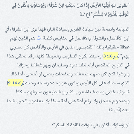
"طُوبَى لَكِ أَيَّتُهَا الأَرْضُ إِذَا كَانَ مَلِكُكِ ابْنَ شُرَفَاءَ وَرُؤَسَاؤُكِ يَأْكُلُونَ فِي
الْوَقْتِ لِلْقُوَّةِ لاَ لِلسَُّكْرِ" (ع 17)
المباينة واضحة بين سيادة الشرير وسيادة البار، فهنا نرى ابن الشرفاء أي
ابن الأفاضل، والشرفاء والأفاضل في مقاييس كلمة
الله
هم الذين لهم
علاقة حقيقية بالله "القديسون الذين في الأرض والأفاضل كل مسرتي
بهم" (
مز 16: 3
) وحينئذ يكون التطويب والغبطة كلها، وقد تحقق هذا
في التاريخ المقدس أيام مُلك داود وسليمان ويهوشافاط وحزقيا
ويوشيا. لكن لكل منهم ضعفاته وصفحات يتمنى لو تُمحى، أما ذاك
الذي سيملك على كل الأرض ويكون هو وحده واسمه وحده (
زك 14: 9
)
فسوف يقضى وينصف لشعوب كثيرين فيطبعون سيوفهم سككاً
ورماحهم مناجل ولا ترفع أمة على أمة سيفاً ولا يتعلمون الحرب فيما
بعد (أش 2).
"ورؤساؤك يأكلون في الوقت للقوة لا للسكر":