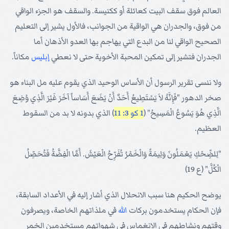
العالم فوق سقف البيت كعائلة أو ككنيسة. والسقف هو الجزء الواقي
من فوق، والجدران هي الواقية من الجوانب، فالأول يشير إلى التعليم
الصحيح الواقي لنا من البدع التي يهاجم بها العدو الأذهان أما
الجدران فتشير إلى تمكين المحبة الأخوية حتى لا نعطي
إبليس
مكاناً.
ولا ننسى تقرير الرسول أن الأساس الوحيد الذي يقوم عليه مل البناء هو
صخر الدهور "فَإِنَّهُ لاَ يَسْتَطِيعُ أَحَدٌ أَنْ يَضَعَ أَسَاساً آخَرَ غَيْرَ الَّذِي وُضِعَ
الَّذِي هُوَ يَسُوعُ الْمَسِيحُ" (
1 كو 3: 11
) الذي بدونه لا بد من السقوط
العظيم.
"لِلضِّحْكِ يَعْمَلُونَ وَلِيمَةً وَالْخَمْرُ تُفَرِّحُ الْعَيْشَ. أَمَّا الْفِضَّةُ فَتُحَصِّلُ
الْكُلَّ" (ع 19)
يوضح الحكيم هنا سبب الانحلال الذي أشار إليه في الأعداد السابقة،
فإن الحكام يستخدمون بركات
الله
في ملذاتهم الخاصة، ويصرفون
وقتهم ونشاطهم في الانغماس في شهواتهم مستخدمين الخمر