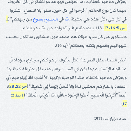
يعرّض صاحبه للعقاب، أما المؤمن فهو مدعو للشكر في كل الظروف
مهما كان نوع الحاكم "افرحوا في كل حين. صلوا بلا انقطاع. اشكروا
في كل شيء لأن هذه هي مشيئة
الله
في
المسيح
يسوع
من جهتكم" (
1
تس 5: 16، 17
، 18). بينما طابع غير المولود من الله، هو التذمر
والشكوى من كل شيء هؤلاء هم مدمدمون متشكون سالكون بحسب
شهواتهم وفمهم يتكلم بعظائم" (يه 16).
"طير السماء ينقل الصوت": مَثلْ مألوف، وهو كلام مجازي مؤداه أن
ما يقوله الإنسان مهما يكن في السر، سرعان ما ينتقل بطريقة لا يظنها
ويعرّض صاحبه للانتقام هكذا الوصية الإلهية "لاَ تَسُبَّ اللهَ (إيلوهيم أي
القضاة باعتبارهم ممثلين لله) وَلاَ تَلْعَنْ رَئِيساً فِي شَعْبِكَ" (
خر 22: 28
)،
أيضاً "أَكْرِمُوا الْجَمِيعَ أَحِبُّوا الإِخْوَةَ خَافُوا اللهَ أَكْرِمُوا الْمَلِكَ" (
1 بط 2:
).
17
عدد الزيارات: 2911