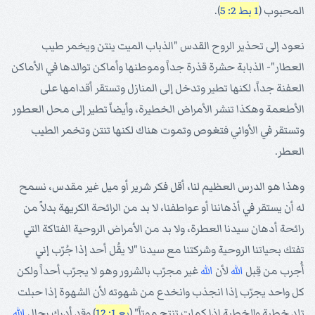
المحبوب (
1 بط 2: 5
).
نعود إلى تحذير الروح القدس "الذباب الميت ينتن ويخمر طيب
العطار"- الذبابة حشرة قذرة جداً وموطنها وأماكن توالدها في الأماكن
العفنة جداً، لكنها تطير وتدخل إلى المنازل وتستقر أقدامها على
الأطعمة وهكذا تنشر الأمراض الخطيرة، وأيضاً تطير إلى محل العطور
وتستقر في الأواني فتغوص وتموت هناك لكنها تنتن وتخمر الطيب
العطر.
وهذا هو الدرس العظيم لنا، أقل فكر شرير أو ميل غير مقدس، نسمح
له أن يستقر في أذهاننا أو عواطفنا، لا بد من الرائحة الكريهة بدلاً من
رائحة أدهان سيدنا العطرة، ولا بد من الأمراض الروحية الفتاكة التي
تفتك بحياتنا الروحية وشركتنا مع سيدنا "لا يقُل أحد إذا جُرّب إني
أُجرب من قِبل
الله
لأن
الله
غير مجرّب بالشرور وهو لا يجرّب أحداً ولكن
كل واحد يجرّب إذا انجذب وانخدع من شهوته لأن الشهوة إذا حبلت
تلد خطية والخطية إذا كملت تنتج موتاً" (
يع 1: 12
) وقد أدرك رجال
الله