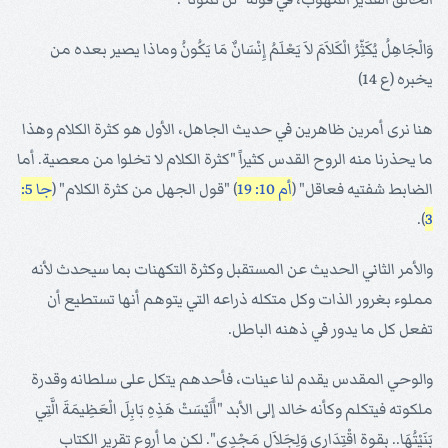
وَالْجَاهِلُ يُكَثِّرُ الْكَلاَمَ لاَ يَعْلَمُ إِنْسَانٌ مَا يَكُونُ وماذا يصير بعده من
يخبره (ع 14)
هنا نرى أمرين ظاهرين في حديث الجاهل، الأول هو كثرة الكلام وهذا
ما يحذرنا منه الروح القدس كثيراً "كثرة الكلام لا تخلوا من معصية. أما
الضابط شفتيه فعاقل" (
أم 10: 19
) "قول الجهل من كثرة الكلام" (
جا 5:
).
3
والأمر الثاني الحديث عن المستقبل وكثرة التكهنات بما سيحدث لأنه
مملوء بغرور الذات وكل متكله ذراعه التي يتوهم أنها تستطيع أن
تفعل كل ما يدور في ذهنه الباطل.
والوحي المقدس يقدم لنا عينات، فأحدهم يتكل على سلطانه وقدرة
ملكوته فيتكلم وكأنه خالد إلى الأبد "أَلَيْسَتْ هَذِهِ بَابِلَ الْعَظِيمَةَ الَّتِي
بَنَيْتُهَا.. بقوة اقْتِدَارِي وَلِجَلاَلِ مَجْدِي". لكن ما أروع تقرير الكتاب