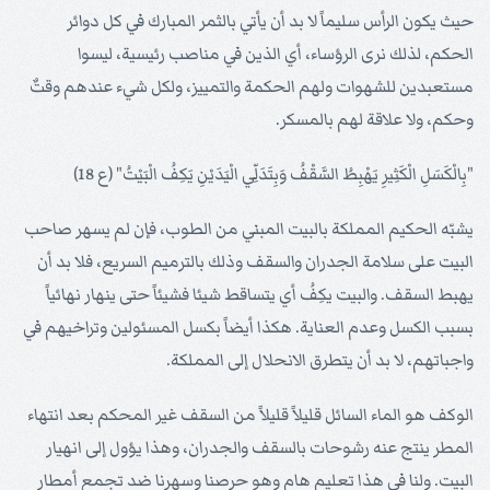
حيث يكون الرأس سليماً لا بد أن يأتي بالثمر المبارك في كل دوائر
الحكم، لذلك نرى الرؤساء، أي الذين في مناصب رئيسية، ليسوا
مستعبدين للشهوات ولهم الحكمة والتمييز، ولكل شيء عندهم وقتٌ
وحكم، ولا علاقة لهم بالمسكر.
"بِالْكَسَلِ الْكَثِيرِ يَهْبِطُ السَّقْفُ وَبِتَدَلِّي الْيَدَيْنِ يَكِفُ الْبَيْتُ" (ع 18)
يشبّه الحكيم المملكة بالبيت المبني من الطوب، فإن لم يسهر صاحب
البيت على سلامة الجدران والسقف وذلك بالترميم السريع، فلا بد أن
يهبط السقف. والبيت يكِفُ أي يتساقط شيئا فشيئاً حتى ينهار نهائياً
بسبب الكسل وعدم العناية. هكذا أيضاً بكسل المسئولين وتراخيهم في
واجباتهم، لا بد أن يتطرق الانحلال إلى المملكة.
الوكف هو الماء السائل قليلاً قليلاً من السقف غير المحكم بعد انتهاء
المطر ينتج عنه رشوحات بالسقف والجدران، وهذا يؤول إلى انهيار
البيت. ولنا في هذا تعليم هام وهو حرصنا وسهرنا ضد تجمع أمطار