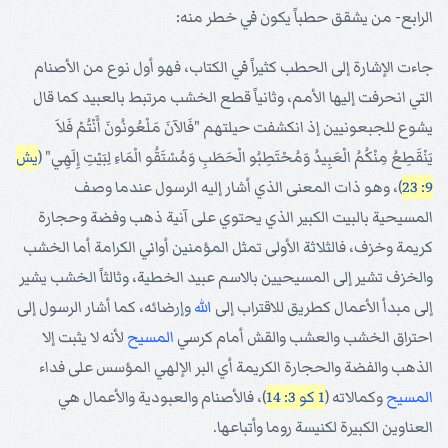
الرابع- من يشقق حطباً يكون في خطر منه:
جاءت الإشارة إلى الحطب كثيراً في الكتاب، فهو أول نوع من الأصنام
التي انحرفت إليها الأمم، وثانياً قطع الخشب مرتبط بالعبيد كما قال
يشوع للجبعونيين إذ انكشفت حيلتهم "فَالآنَ مَلْعُونُونَ أَنْتُمْ فَلاَ
يَنْقَطِعُ مِنْكُمُ الْعَبِيدُ وَمُحْتَطِبُو الْحَطَبِ وَمُسْتَقُو الْمَاءِ لِبَيْتِ إِلَهِي" (
يش
9: 23
)، وهو ذات المعنى الذي أشار إليه الرسول عندما وصف
المسيحية بالبيت الكبير الذي يحتوي على آنية ذهب وفضة وحجارة
كريمة وخزف، فالثلاثة الأولى تمثل المؤمنين أواني الكرامة أما الخشب
والخزف تشير إلى المسيحيين بالاسم عبيد الخطية، وثالثاً الخشب يشير
إلى مبدأ الأعمال كطريق للاقتراب إلى
الله
وإرضائه، كما أشار الرسول إلى
احتراق الخشب والعشب والقش أمام كرسي
المسيح
لأنه لا يثبت إلا
الذهب والفضة والحجارة الكريمة أي البر الإلهي المؤسس على فداء
المسيح
وكمالاته (
1 كو 3: 14
)، فالأصنام والعبودية والأعمال هي
العناوين الكبيرة لكنيسة روما وأتباعها.