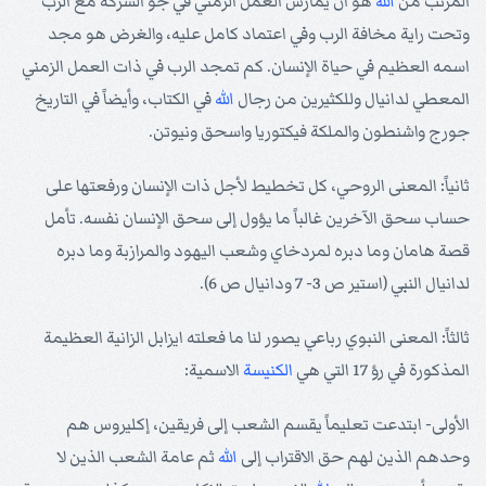
المرتب من
الله
هو أن يمارس العمل الزمني في جو الشركة مع الرب
وتحت راية مخافة الرب وفي اعتماد كامل عليه، والغرض هو مجد
اسمه العظيم في حياة الإنسان. كم تمجد الرب في ذات العمل الزمني
المعطي لدانيال وللكثيرين من رجال
الله
في الكتاب، وأيضاً في التاريخ
جورج واشنطون والملكة فيكتوريا واسحق ونيوتن.
ثانياً: المعنى الروحي، كل تخطيط لأجل ذات الإنسان ورفعتها على
حساب سحق الآخرين غالباً ما يؤول إلى سحق الإنسان نفسه. تأمل
قصة هامان وما دبره لمردخاي وشعب اليهود والمرازبة وما دبره
لدانيال النبي (استير ص 3- 7 ودانيال ص 6).
ثالثاً: المعنى النبوي رباعي يصور لنا ما فعلته ايزابل الزانية العظيمة
المذكورة في رؤ 17 التي هي
الكنيسة
الاسمية:
الأولى- ابتدعت تعليماً يقسم الشعب إلى فريقين، إكليروس هم
وحدهم الذين لهم حق الاقتراب إلى
الله
ثم عامة الشعب الذين لا