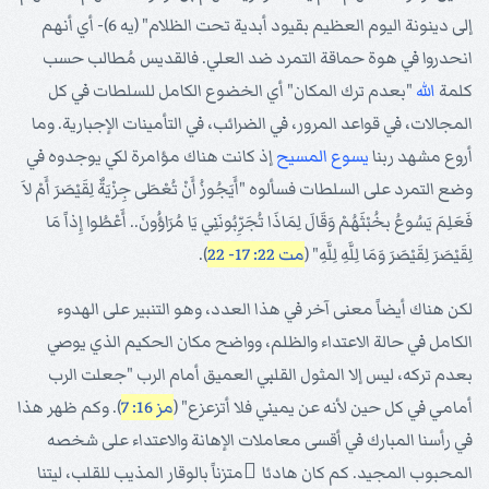
إلى دينونة اليوم العظيم بقيود أبدية تحت الظلام" (يه 6)- أي أنهم
انحدروا في هوة حماقة التمرد ضد العلي. فالقديس مُطالب حسب
كلمة
الله
"بعدم ترك المكان" أي الخضوع الكامل للسلطات في كل
المجالات، في قواعد المرور، في الضرائب، في التأمينات الإجبارية. وما
أروع مشهد ربنا
يسوع
المسيح
إذ كانت هناك مؤامرة لكي يوجدوه في
وضع التمرد على السلطات فسألوه "أَيَجُوزُ أَنْ تُعْطَى جِزْيَةٌ لِقَيْصَرَ أَمْ لاَ
فَعَلِمَ يَسُوعُ بخُبْثَهُمْ وَقَالَ لِمَاذَا تُجَرِّبُونَنِي يَا مُرَاؤُونَ.. أَعْطُوا إِذاً مَا
لِقَيْصَرَ لِقَيْصَرَ وَمَا لِلَّهِ لِلَّهِ" (
مت 22: 17- 22
).
لكن هناك أيضاً معنى آخر في هذا العدد، وهو التنبير على الهدوء
الكامل في حالة الاعتداء والظلم، وواضح مكان الحكيم الذي يوصي
بعدم تركه، ليس إلا المثول القلبي العميق أمام الرب "جعلت الرب
أمامي في كل حين لأنه عن يميني فلا أتزعزع" (
مز 16: 7
). وكم ظهر هذا
في رأسنا المبارك في أقسى معاملات الإهانة والاعتداء على شخصه
المحبوب المجيد. كم كان هادئا ًمتزناً بالوقار المذيب للقلب، ليتنا