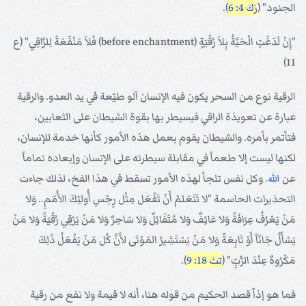
الجنود" (
زك 4: 6
).
"إِنْ لَدَغَتِ الْحَيَّةُ بِلاَ رُقْيَةٍ (before enchantment) فَلاَ مَنْفَعَةَ لِلرَّاقِي" (ع
11)
الرقية نوع من السحر يكون فيه الإنسان آلو طيّعة في يد العدو. والرقية
عبارة عن تعويذة الراقي فيسيطر بها بقوة الشيطان على الثعابين،
فتأتمر بأمره. والشيطان يقوم بعمل هذه الأمور كأنها خدمة للإنسان،
لكنها ليست إلا طعماً في مقابلة سيطرته على الإنسان وإبعاده تماماً
عن
الله
. وكل نفس تلجأ لهذه الأمور تسقط في هذا الفخ، لذلك جاءت
التحذيرات الحاسمة "لا تَتَعَلمْ أَنْ تَفْعَل مِثْل رِجْسِ أُولئِكَ الأُمَمِ.. وَلا
مَنْ يَعْرُفُ عِرَافَةً وَلا عَائِفٌ وَلا مُتَفَائِلٌ وَلا سَاحِرٌ وَلا مَنْ يَرْقِي رُقْيَةً وَلا مَنْ
يَسْأَلُ جَانّاً أَوْ تَابِعَةً وَلا مَنْ يَسْتَشِيرُ المَوْتَى لأَنَّ كُل مَنْ يَفْعَلُ ذَلِكَ
مَكْرُوهٌ عِنْدَ الرَّبِّ" (
تث 18: 9
).
فما هو إذاً قصد الحكيم من قوله هنا، أنه لا قيمة ولا نفع من رقية