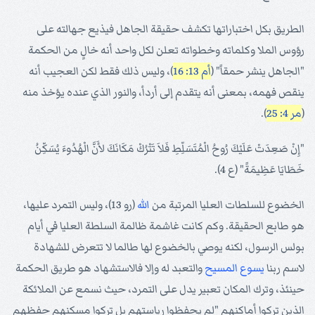
الطريق بكل اختباراتها تكشف حقيقة الجاهل فيذيع جهالته على
رؤوس الملا وكلماته وخطواته تعلن لكل واحد أنه خالٍ من الحكمة
"الجاهل ينشر حمقاً" (
أم 13: 16
)، وليس ذلك فقط لكن العجيب أنه
ينقص فهمه، بمعنى أنه يتقدم إلى أردأ، والنور الذي عنده يؤخذ منه
(
مر 4: 25
).
"إِنْ صَعِدَتْ عَلَيْكَ رُوحُ الْمُتَسَلِّطِ فَلاَ تَتْرُكْ مَكَانَكَ لأَنَّ الْهُدُوءَ يُسَكِّنُ
خَطَايَا عَظِيمَةً" (ع 4).
الخضوع للسلطات العليا المرتبة من
الله
(رو 13)، وليس التمرد عليها،
هو طابع الحقيقة. وكم كانت غاشمة ظالمة السلطة العليا في أيام
بولس الرسول، لكنه يوصي بالخضوع لها طالما لا تتعرض للشهادة
لاسم ربنا
يسوع
المسيح
والتعبد له وإلا فالاستشهاد هو طريق الحكمة
حينئذ، وترك المكان تعبير يدل على التمرد، حيث نسمع عن الملائكة
الذين تركوا أماكنهم "لم يحفظوا رياستهم بل تركوا مسكنهم حفظهم