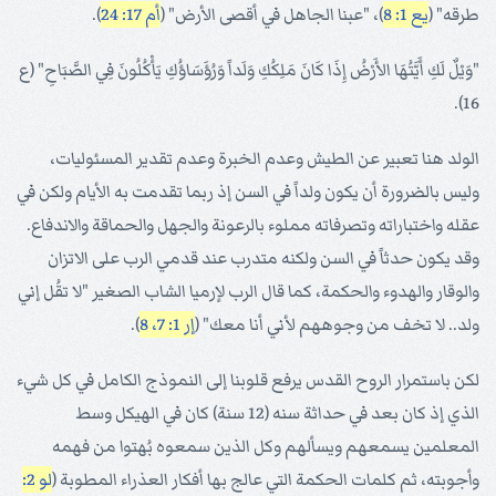
طرقه" (
يع 1: 8
)، "عبنا الجاهل في أقصى الأرض" (
أم 17: 24
).
"وَيْلٌ لَكِ أَيَّتُهَا الأَرْضُ إِذَا كَانَ مَلِكُكِ وَلَداً وَرُؤَسَاؤُكِ يَأْكُلُونَ فِي الصَّبَاحِ" (ع
16).
الولد هنا تعبير عن الطيش وعدم الخبرة وعدم تقدير المسئوليات،
وليس بالضرورة أن يكون ولداً في السن إذ ربما تقدمت به الأيام ولكن في
عقله واختباراته وتصرفاته مملوء بالرعونة والجهل والحماقة والاندفاع.
وقد يكون حدثاً في السن ولكنه متدرب عند قدمي الرب على الاتزان
والوقار والهدوء والحكمة، كما قال الرب لإرميا الشاب الصغير "لا تقُل إني
ولد.. لا تخف من وجوههم لأني أنا معك" (
إر 1: 7، 8
).
لكن باستمرار الروح القدس يرفع قلوبنا إلى النموذج الكامل في كل شيء
الذي إذ كان بعد في حداثة سنه (12 سنة) كان في الهيكل وسط
المعلمين يسمعهم ويسألهم وكل الذين سمعوه بُهتوا من فهمه
وأجوبته، ثم كلمات الحكمة التي عالج بها أفكار العذراء المطوبة (
لو 2: