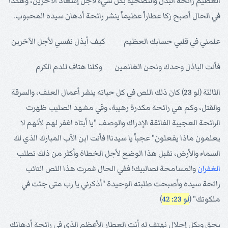
العظيم رائحة البذل والتضحية بكل شيء لأجل إسعاد الآخرين، وهكذا
في الحال أصبح زكا عطاراً عظيماً ينشر رائحة أدهان سيده المحبوب.
علمني في قلبي حسابك العظيم كيف أبذل نفسي لأجل الآخرين
فأنت الباذل وحدك ونحن الغانمين وكلنا هتاف للدم الكرم
الثالثة (لو 23) كان ذلك اللص في كل حياته ينشر أعمال العنف، والسرقة
والقتل، وكم هي رائحة مكدرة رهيبة، وفي مشهد الصليب ظهرت
الرائحة العجيبة الفائقة الإدراك والوصف "يا أبتاه اغفر لهم لأنهم لا
يعلمون ماذا يفعلون" عجباً يا سيدنا! فأنت ابن الآب المبارك الذي لك
السماء والأرض، تقبل هذا الوضع لأجل الخطاة وأكثر من ذلك تطلب
الغفران
والمسامحة لصالبيك! ففي الحال غمرت هذا اللص التائب
رائحة سيده وأصبحت طلبته الوحيدة "أذكرني يا رب متى جئت في
ملكوتك" (
لو 23: 42
)
بحق وبكل إجلال نهتف له أنت العطار الأعظم الذي في رائحة أدهانك