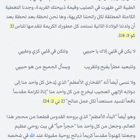
الطيبة التي ظهرت في الصليب وقيمة ذبيحتك الفريدة، وجدنا التغطية
الكاملة المطلقة لكل رائحتنا الكريهة، وها نحن لحظة بعد لحظة بعد
أن ولدتنا الولادة الثانية نستمد كل عطورك الكريمة لنقدمها للناس (
2
كو 3: 18
).
لا يكن في قلبي إلاك يا حبيبي ولتكن في قلبي كزي وطيبي
وللبعيد عطراً يفيح وللقريب ويسأل الجميع من هو حبيبي
ولا ننسى أيضاً أنه "الفخاري الأعظم" الذي يُدخل كل واحد منا إلى
دولابه الإلهي العجيب ليخرج من كل واحد منا "إناءً لكرامة مقدساً
نافعاً للسيد مستعداً لكل عمل صالح" (
2 تي 2: 24
).
وهو أيضاً "البناّء الأعظم" الذي بروحه القدوس قطعنا من محجر هذا
العالم، وجعل من كل واحد منا "حجراً حياً" في بيت روحي عظيم
وجعلنا كهنوتاً مقدساً كريماً ذبائح روحية مقبولة عند
الله
في شخصه