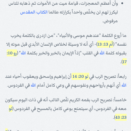
وأن أعظم المعجزات، قيامة ميت من الأموات ثم ذهابه للناس
ليكرز لهم لن يخلّص واحداً بكرازته طالما
الكتاب المقدس
مرفوض.
ما أروع الكلمة "عندهم موسى والأنبياء"، "من ازدرى بالكلمة يخرب
نفسه" (
أم 13: 13
)- أي أنه لا وسيلة لخلاص الإنسان الأبدي قبل موته إلا
بقبوله كلمة
الله
في القلب "إذاً الإيمان بالخبر والخبر بكلمة
الله
" (
رو 10:
).
17
رابعاً: تصريح الرب في
لو 20: 14
أن إبراهيم وإسحق ويعقوب أحياء عند
الله
أي أنهم بأرواحهم ونفوسهم في وعي كامل أمام
الله
في الفردوس.
خامساً: تصريح الرب بفمه الكريم للّص التائب أنه في ذات اليوم سيكون
معه في الفردوس، أي سيتمتع بوعي كامل بالمسيح في الفردوس (
لو
).
23: 43