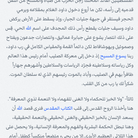
الفلسطينين القائد المحنك رجل الحرب من صباه والمسلح من أسفل
قدميه إلى رأسه، لكن ما أروع دخول داود الغلام بمقلاعه ويرمي
الحجر فيستقر في جبهة جليات الجبار، وإذ يسقط على الأرض يركض
داود وسيف جليات يقطع رأس ذلك المجدف على اسم
الله
الحي. قِس
على ذلك انتصار يشوع على جبابرة عماليق، وانتصارات جدعون ويفتاح
وصموئيل ويهوشافاط لكن دائماً القمة والمقياس الكامل في رب داود،
ربنا
يسوع
المسيح
إذ دخل إلى معركة الصليب أمام رئيس هذا العالم
وكل رياساته وسلاطينه فجرّد الرياسات والسلاطين وأشهرهم جهاراً
ظافراً بهم في الصليب، وأباد بالموت رئيسهم الذي له سلطان الموت.
شكراً لك يا رب من كل القلب.
ثالثاً- "ولا الخبز للحكماء ولا الغنى للفهماء ولا النعمة لذوي المعرفة".
هنا يأخذنا الروح القدس إلى قلب
الكتاب المقدس
فنرى قصد
الله
أن
يسعد الإنسان بالخبز الحقيقي والغنى الحقيقي والنعمة الحقيقية،
وهنا تبطل الحكمة البشرية والفهم والمعرفة الإنسانية، ولا يحصل على
هذا الثلاثي العظيم الأبدي إلا من يجيء متضعاً منكسراً كطفل أمام