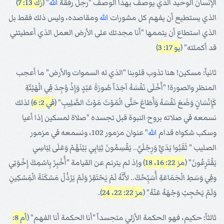
الإنسان الوحيد الذي يوصف بهذا الوصف "رجل رفقة
الله
" (
زك 13: 7
)
الذي يستطيع أن يفهم كل مشورات
الله
ومقاصده، وليس ذلك فقط بل
الذي استطاع أن يتممها "أنا مجدتك على الأرض العمل الذي أعطيتني
قد أكملته" (
يو 17: 3
)
ثانياً: مسكين! هنا تذوب قلوبنا "الذي له السموات والأرض" ما أعجب
المنظر والصورة! "أَخْلَى نَفْسَهُ آخِذاً صُورَةَ عَبْدٍ وَإِذْ وُجِدَ فِي الْهَيْئَةِ
كَإِنْسَانٍ وَضَعَ نَفْسَهُ وَأَطَاعَ حَتَّى الْمَوْتَ مَوْتَ الصَّلِيبِ" (
في 2: 6
) لذلك
نسمعه في صلاته بروح النبوة قبل تجسده "صلاة لمسكين إذا أعيا
وسكب شكواه قدام
الله
" عنوان مزمور 102، ونسمعه في مزمور
الصليب " ثَقَبُوا يَدَيَّ وَرِجْلَيَّ.. يَقْسِمُونَ ثِيَابِي بَيْنَهُمْ وَعَلَى لِبَاسِي
يَقْتَرِعُونَ" (
مز 22: 16، 18
) وإذ لم يترنم عن القيامة "أُخْبِرْ بِاسْمِكَ إِخْوَتِي
وفِي وَسَطِ الْجَمَاعَةِ أُسَبِّحُكَ.. لأَنَّهُ لَمْ يَحْتَقِرْ وَلَمْ يَرْذُلْ مَسْكَنَةَ الْمَِسْكِينِ
وَلَمْ يَحْجِبْ وَجْهَهُ عَنْهُ" (
مز 22: 22، 24
).
ثالثاً: حكيم، فهو الحكمة الأزلي متجسداً "أنا الحكمة أنا الفهم" (
أم 8: