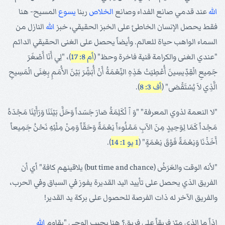
الله
عند قدمي صانع الفداء وصانع
الخلاص
ربنا
يسوع
المسيح- هنا
فقط يحصل الإنسان الخاطئ على الخبز الحقيقي، خبز
الله
النازل من
السماء الواهب حياة للعالم. وأيضاً يحصل على الغنى الحقيقي الدائم
"عندي الغنى والكرامة قنية فاخرة وحظ" (
أم 8: 17
)، "لِي أَنَا أَصْغَرَ
جَمِيعِ الْقِدِّيسِينَ أُعْطِيَتْ هَذِهِ النِّعْمَةُ أَنْ أُبَشِّرَ بَيْنَ الأُمَمِ بِغِنَى الْمَسِيحِ
الَّذِي لاَ يُسْتَقْصَى" (
أف 3: 8
).
"لا النعمة لذوي المعرفة" "وَﭐلْكَلِمَةُ صَارَ جَسَداً وَحَلَّ بَيْنَنَا وَرَأَيْنَا مَجْدَهُ
مَجْداً كَمَا لِوَحِيدٍ مِنَ الآبِ مَمْلُوءاً نِعْمَةً وَحَقّاً وَمِنْ مِلْئِهِ نَحْنُ جَمِيعاً
أَخَذْنَا وَنِعْمَةً فَوْقَ نِعْمَةٍ" (
1 يو 1: 14
).
"لأنه الوقت والعَرَضُ (but time and chance) يلاقينهم كافة" أي أن
الفريق الذي يحصل على تأييد اليد القديرة يفوز في السباق وفي الحرب،
والفريق الآخر له ذات الفرصة للحصول على بركة يد القدير!
إذاً ما الذي ميّز فريقاً على فريق؟ هنا يجيب الوحي "يقاوم
الله