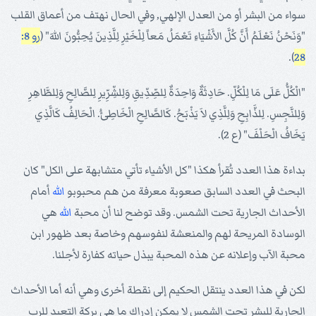
سواء من البشر أو من العدل الإلهي, وفي الحال نهتف من أعماق القلب
"وَنَحْنُ نَعْلَمُ أَنَّ كُلَّ الأَشْيَاءِ تَعْمَلُ مَعاً لِلْخَيْرِ لِلَّذِينَ يُحِبُّونَ اللهَ" (
رو 8:
).
28
"الْكُلُّ عَلَى مَا لِلْكُلِّ. حَادِثَةٌ وَاحِدَةٌ لِلصِّدِّيقِ وَلِلشِّرِّيرِ لِلصَّالِحِ وَلِلطَّاهِرِ
وَلِلنَّجِسِ. لِلذَّابِحِ وَلِلَّذِي لاَ يَذْبَحُ. كَالصَّالِحِ الْخَاطِئُ. الْحَالِفُ كَالَّذِي
يَخَافُ الْحَلْفَ" (ع 2).
بداءة هذا العدد تُقرأ هكذا "كل الأشياء تأتي متشابهة على الكل" كان
البحث في العدد السابق صعوبة معرفة من هم محبوبو
الله
أمام
الأحداث الجارية تحت الشمس. وقد توضح لنا أن محبة
الله
هي
الوسادة المريحة لهم والمنعشة لنفوسهم وخاصة بعد ظهور ابن
محبة الآب وإعلانه عن هذه المحبة يبذل حياته كفارة لأجلنا.
لكن في هذا العدد ينتقل الحكيم إلى نقطة أخرى وهي أنه أما الأحداث
الجارية للبشر تحت الشمس لا يمكن إدراك ما هي بركة التعبد للرب