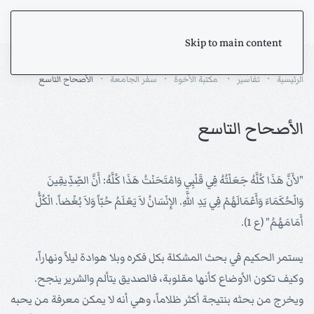
Skip to main content
الرئيسية
تفاسير
مكتبة الأخوة
سفر الجامعة
الأصحاح التاسع
الأصحاح التاسع
"لأَنَّ هَذَا كُلَّهُ جَعَلْتُهُ فِي قَلْبِي وَامْتَحَنْتُ هَذَا كُلَّهُ: أَنَّ الصِّدِّيقِينَ
وَالْحُكَمَاءَ وَأَعْمَالَهُمْ فِي يَدِ اللَّهِ. الإِنْسَانُ لاَ يَعْلَمُ حُبّاً وَلاَ بُغْضاً. الْكُلُّ
أَمَامَهُمُ" (ع 1).
يستمر الحكيم في بحث المشكلة بكل فكره وبلا هوادة ليلاً ونهاراً،
وكيف تكون الأوضاع كأنها مقلوبة، فالصديق يتألم والشرير ينجح.
ويخرج من بحثه بنتيجة أكثر ظلاماً، وهي أنه لا يمكن معرفة من يحبه