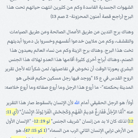
الشهوات الجسدية الفاسدة وكم من كثيرين انتهت حياتهم تحت هذا
البرج (راجع قصة أمنون المحزونة- 2 صم 13)
وهناك برج التدين عن طريق الأعمال الصالحة وعن طريق الصيامات
والتقشف، وكم من ملايين خدعوا أنفسهم وخسروا بل دمروا أبديتهم
تخت هذا البرج. وهناك برج الزينة وكم من نساء العالم يعبدون هذا
الصنم، وهناك أبراج أخرى كثيرة أقامها هذا العدو لهلاك هذا الجنس
البشري يعوزنا الوقت أن نخوض في تفاصيلها، لمن شكراً لله لأجل تقرير
الروح القدس في ع 15 "ووجد فيها رجل مسكين حكيم فنجّى هو
المدينة بحكمته"- ما أروع هذا الرجل وما أروع صفاته وما أروع خلاصه:
أولاً: هو الرجل الحقيقي أمام
الله
لأن الإنسان بالسقوط صار هذا التقرير
عنه "أَمَّا الرَّجُلُ فَفَارِغٌ عَدِيمُ الْفَهْمِ وَكَجَحْشِ الْفَرَا يُولَدُ الإِنْسَانُ" (
أي 11:
12
) لذلك كان لا بد من إنسان "شريف الجنس"
لو 19: 12
- "الإنسان الأول
من الأرض ترابي الإنسان الثاني الرب من السماء" (
1 كو 15: 47
)، هو