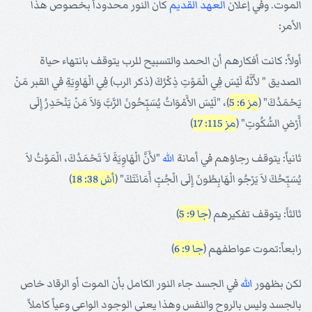
الموت. وفي إعلان
العهد القديم
كان النور محدوداً بخصوص هذا
الأمر:
أولاً: كانت أفكارهم أن الحمد والتسبيح للرب يتوقف بانتهاء حياة
الصديق " لأَنَّهُ لَيْسَ فِي الْمَوْتِ ذِكْرُكَ (ذكر الرب) فِي الْهَاوِيَةِ في القبر مَنْ
يَحْمَدُكَ" (
مز 6: 5
)، "لَيْسَ الأَمْوَاتُ يُسَبِّحُونَ الرَّبَّ وَلاَ مَنْ يَنْحَدِرُ إِلَى
أَرْضِ السُّكُوتِ" (
مز 115: 17
)
ثانياً: يتوقف رجاؤهم في أمانة
الله
"لأَنَّ الْهَاوِيَةَ لاَ تَحْمَدُكَ، الْمَوْتُ لاَ
يُسَبِّحُكَ لاَ يَرْجُو الْهَابِطُونَ إِلَى الْجُبِّ أَمَانَتَكَ" (
أش 38: 18
)
ثالثاً: يتوقف تفكيرهم (
جا 9: 5
)
رابعاً:تموت عواطفهم (
جا 9: 6
)
لكن بظهور
الله
في الجسد جاء النور الكامل بأن الموت أو الرقاد خاص
بالجسد وليس بالروح والنفس وهذا يعني الوجود الواعي وعياً كاملاً