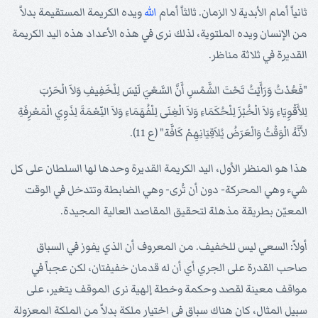
ثانياً أمام الأبدية لا الزمان. ثالثاً أمام
الله
ويده الكريمة المستقيمة بدلاً
من الإنسان ويده الملتوية، لذلك نرى في هذه الأعداد هذه اليد الكريمة
القديرة في ثلاثة مناظر.
"فَعُدْتُ وَرَأَيْتُ تَحْتَ الشَّمْسِ أَنَّ السَّعْيَ لَيْسَ لِلْخَفِيفِ وَلاَ الْحَرْبَ
لِلأَقْوِيَاءِ وَلاَ الْخُبْزَ لِلْحُكَمَاءِ وَلاَ الْغِنَى لِلْفُهَمَاءِ وَلاَ النِّعْمَةَ لِذَوِي الْمَعْرِفَةِ
لأَنَّهُ الْوَقْتُ وَالْعَرَضُ يُلاَقِيَانِهِمْ كَافَّة" (ع 11).
هذا هو المنظر الأول، اليد الكريمة القديرة وحدها لها السلطان على كل
شيء وهي المحركة- دون أن تُرى- وهي الضابطة وتتدخل في الوقت
المعيّن بطريقة مذهلة لتحقيق المقاصد العالية المجيدة.
أولاً: السعي ليس للخفيف. من المعروف أن الذي يفوز في السباق
صاحب القدرة على الجري أي أن له قدمان خفيفتان، لكن عجباً في
مواقف معينة لقصد وحكمة وخطة إلهية نرى الموقف يتغير، على
سبيل المثال، كان هناك سباق في اختيار ملكة بدلاً من الملكة المعزولة