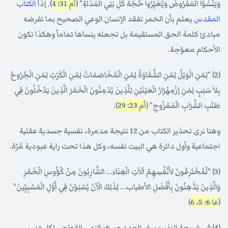
وَيَنْسُوُا الْمَفْرُوضَ وَيُغَيِّرُوا حُجَّةَ كُلِّ بَنِي الْمَذَلَّةِ" (
أم 31: 4
). إذاً
الكتاب
المقدس
يعلم بأن الخمر تفقد الإنسان الوعي الصحيح بما تفرضه
مبادئ كلمة الحق المستقيمة بل تجعله ينساها تماماً وهكذا تكون
الأحكام معوّجة.
(2) "لِمَنِ الْوَيْلُ لِمَنِ الشَّقَاوَةُ لِمَنِ الْمُخَاصَمَاتُ لِمَنِ الْكَرْبُ لِمَنِ الْجُرُوحُ
بِلاَ سَبَبٍ لِمَنِ إزْمِهْرَارُ الْعَيْنَيْنِ لِلَّذِينَ يُدْمِنُونَ الْخَمْرَ الَّذِينَ يَدْخُلُونَ فِي
طَلَبِ الشَّرَابِ الْمَمْزُوجِ" (
أم 23: 29
).
وهنا نرى تحذير الكتاب من 12 نتيجة مدمرة، نفسية جسدية عقلية
اجتماعية وأول دائرة هي البيت نفسه، وكل هذا تحت راية عبودية مُرّة.
(3) "لْمُخْتَرِعُونَ لأَنْفُسِهِمْ آلاَتِ الْغِنَاءِ... الشَّارِبُونَ مِنْ كُؤُوسِ الْخَمْرِ
وَالَّذِينَ يَدَّهِنُونَ بِأَفْضَلِ الأطياب... لِذَلِكَ الْآنَ يُسْبَوْنَ فِي أَوَّلِ الْمَسْبِيِّينَ"
(
عا 6: 5، 6
)
(4) في شريعة النذير- سفر العدد ص 6- النهي القطعي لكل عنب