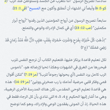
سادساً: تصريح الرسول "أننا نتغرب عن الجسد ونستوطن عند الرب" (
2
كو 5: 6
) وأيضاً لي اشتهاء أن أنطلق وأكون مع
المسيح
" (
في 1: 21
).
سابعاً: تصريح الرسول عن أرواح المؤمنين الذين رقدوا "أرواح أبرار
مكملين" (
عب 12: 23
) أي في كمال الإدراك والوعي والتمتع.
"اِذْهَبْ كُلْ خُبْزَكَ بِفَرَحٍ وَاشْرَبْ خَمْرَكَ بِقَلْبٍ طَيِّبٍ لأَنَّ اللَّهَ مُنْذُ زَمَانٍ قَدْ
رَضِيَ عَمَلَكَ" (ع 7)
لكل تعليم قاعدة يرتكز عليها، فتعليم الكتاب أن ترجع النفس للرب
فيحررها من الغرق في الشهوات وهكذا تحيا لإرضائه هو، "ناموس
الرب كامل يرد النفس (أي يحولها رجوعاً للرب)" (
مز 19: 7
) "لتكن أقوال
فمي وفكر قلبي مرضية أمامك يا رب صخرتي ووليىّ" (
مز 19: 14
)- هذه
هي قاعدة تعليم الوحي المقدس، لكن هناك المدرسة الأخرى الرهيبة،
وهي ما أشار إليها الحكيم ع 4، 5، 6 التي تنادي بأن كل الرجاء فقط في
هذه الحياة. إذ أن الموتى يفقدون الوعي والإدراك، وهو كما توضح