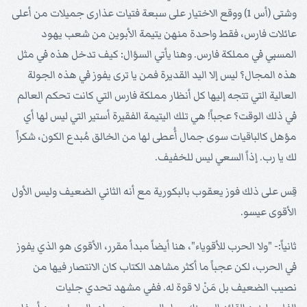
وشتى (أس 1) ووقع الاختيار على سبعة فتيات عذارى جميلات من أعلى
عائلات فارس، فقط واحدة منهن يتيمة الأبوين من شعب يهود
المسبي في مملكة فارس. وهنا يأتي السؤال: كيف تدخل هذه في مثل
هذه المجال؟ ليس إلا اليد القديرة فمن يا ترى يفوز في هذه الجولة
العالية التي تتجه إليها كل أنظار مملكة فارس التي كانت تحكم العالم
في ذلك الوقت؟ عجباً! هي تلك اليتيمة الفقيرة أستير التي ليس لها أي
مؤهل كالباقيات سوى جمال أُعطى لها من الخالق مُبدع الكون، شكراً
لك يا رب. إذاً السعي ليس للخفيف.
قِس على ذلك فوز يعقوب بالبكورية مع أنه الثاني الضعيف وليس الأول
الأقوى عيسو.
ثانياً:- "ولا الحرب للأقوياء"، هنا أيضاً مبدأ مقرر، الأقوى هو الذي يفوز
في الحرب، لكن عجباً ما أكثر مشاهد الكتاب كان الانتصار فيها من
نصيب الضعيف بل مَنْ لا قوة له. ففي مشهد تحدي جليات