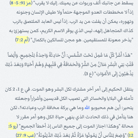
يسقط عن جانبك ألف وربوات عن يمينك. إليك لا يقرب" (
مز 91: 5- 8
)
إذاً لا مخططات العدو الموجهة حتماً ولا طيش الإنسان وجنونه
وتهوره، يمكن أن يفلت من يد الرب. إذاً ليس العابد الملتصق بالرب
كذاك المتجاهل إلهه، ليس الذي يوقر الاسم الكريم، كمن يستهزئ به
"يذخر معونة للمستقيمين. هو مجن للسالكين بالكمال" (
أم 2: 7
)
"هَذَا أَشَرُّ كُلِّ مَا عُمِلَ تَحْتَ الشَّمْسِ: أَنَّ حَادِثَةً وَاحِدَةً لِلْجَمِيعِ. وَأَيْضاً
قَلْبُ بَنِي الْبَشَرِ مَلآنُ مِنَ الشَّرِّ وَالْحَمَاقَةُ فِي قَلْبِهِمْ وَهُمْ أَحْيَاءٌ وَبَعْدَ ذَلِكَ
يَذْهَبُونَ إِلَى الأَمْوَاتِ" (ع 3).
ينتقل الحكيم إلى أمر آخر مشترك لكل البشر وهو الموت. في ع 1، 2 كان
تأمله في البلايا والخسائر التي تصيب الكل قديسين وأشراراً وجعلته
يتحير: أين هم محبوبو
الله
وما هي بركة مخافة الرب وعبادته؟، لكن
هنا يتأمل في ذلك الحادث الذي ينهي حياة الكل وهو أمر مقرر لا
محالة "وهكذا اجتاز الموت إلى جميع الناس إذ أخطأ الجميع" (
رو 5:
12
) "وُضِعَ لِلنَّاسِ أَنْ يَمُوتُوا مَرَّةً ثُمَّ بَعْدَ ذَلِكَ الدَّيْنُونَةُ" (
عب 9: 27
)