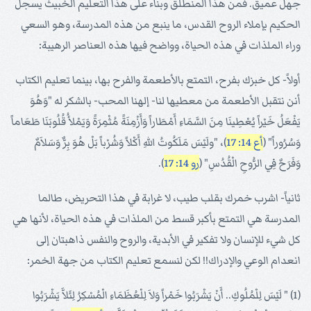
جهل عميق. فمن هذا المنطلق وبناء على هذا التعليم الخبيث يسجل
الحكيم بإملاء الروح القدس، ما ينبع من هذه المدرسة، وهو السعي
وراء الملذات في هذه الحياة، وواضح فيها هذه العناصر الرهيبة:
أولاً- كل خبزك بفرح، التمتع بالأطعمة والفرح بها، بينما تعليم الكتاب
أنن نتقبل الأطعمة من معطيها لنا- إلهنا المحب- بالشكر له "وَهُوَ
يَفْعَلُ خَيْراً يُعْطِينَا مِنَ السَّمَاءِ أَمْطَاراً وَأَزْمِنَةً مُثْمِرَةً وَيَمْلأُ قُلُوبَنَا طَعَاماً
وَسُرُوراً" (
أع 14: 17
)، "ولَيْسَ مَلَكُوتُ اللهِ أَكْلاً وَشُرْباً بَلْ هُوَ بِرٌّ وَسَلاَمٌ
وَفَرَحٌ فِي الرُّوحِ الْقُدُسِ" (
رو 14: 17
).
ثانياً- اشرب خمرك بقلب طيب، لا غرابة في هذا التحريض، طالما
المدرسة هي التمتع بأكبر قسط من الملذات في هذه الحياة، لأنها هي
كل شيء للإنسان ولا تفكير في الأبدية، والروح والنفس ذاهبتان إلى
انعدام الوعي والإدراك!! لكن لنسمع تعليم الكتاب من جهة الخمر:
(1) " لَيْسَ لِلْمُلُوكِ.. أَنْ يَشْرَبُوا خَمْراً وَلاَ لِلْعُظَمَاءِ الْمُسْكِرُ لِئَلاَّ يَشْرَبُوا