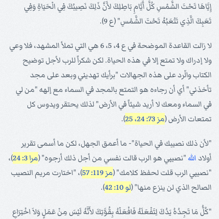
إِيَّاهَا تَحْتَ الشَّمْسِ كُلَّ أَيَّامِ بَاطِلِكَ لأَنَّ ذَلِكَ نَصِيبُكَ فِي الْحَيَاةِ وَفِي
تَعَبِكَ الَّذِي تَتْعَبُهُ تَحْتَ الشَّمْسِ" (ع 9).
لا زالت القاعدة الموضحة في ع 4، 5، 6 هي التي تملأ المشهد، فلا وعي
ولا إدراك ولا تمتع إلا في هذه الحياة. لكن شكراً للرب لأجل توضيح
الكتاب والّرد على هذه الجهالات "برأيك تهديني وبعد على مجد
تأخذني" أي أن رجاءه هو التمتع بالمجد في السماء مع إلهه "من لي
في السماء ومعك لا أريد شيئاً في الأرض" لذلك يحتقر ويدوس كل
تمتعات الأرض (
مز 73: 24، 25
).
"لأن ذلك نصيبك في الحياة"- ما أعمق الجهل، لكن ما أسمى تقرير
أولاد
الله
"نصيبي هو الرب قالت نفسي من أجل ذلك أرجوه" (
مرا 3: 24
)،
"نصيبي الرب قلت لحفظ كلامك" (
مز 119: 57
)، "اختارت مريم النصيب
الصالح الذي لن ينزع منها" (
لو 10: 42
).
"كُلُّ مَا تَجِدُهُ يَدُكَ لِتَفْعَلَهُ فَافْعَلْهُ بِقُوَّتِكَ لأَنَّهُ لَيْسَ مِنْ عَمَلٍ وَلاَ اخْتِرَاعٍ