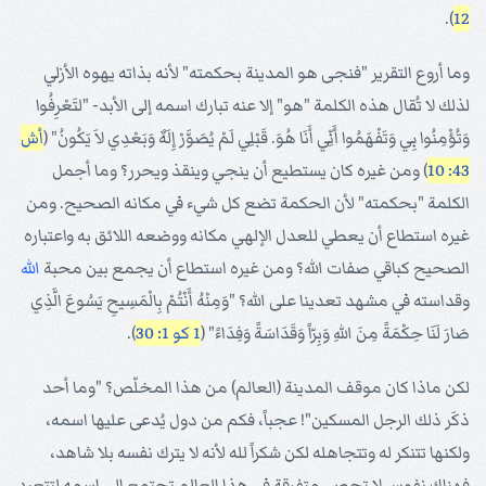
).
12
وما أروع التقرير "فنجى هو المدينة بحكمته" لأنه بذاته يهوه الأزلي
لذلك لا تُقال هذه الكلمة "هو" إلا عنه تبارك اسمه إلى الأبد- "لتَعْرِفُوا
وَتُؤْمِنُوا بِي وَتَفْهَمُوا أَنِّي أَنَا هُوَ. قَبْلِي لَمْ يُصَوَّرْ إِلَهٌ وَبَعْدِي لاَ يَكُونُ" (
أش
43: 10
) ومن غيره كان يستطيع أن ينجي وينقذ ويحرر؟ وما أجمل
الكلمة "بحكمته" لأن الحكمة تضع كل شيء في مكانه الصحيح. ومن
غيره استطاع أن يعطي للعدل الإلهي مكانه ووضعه اللائق به واعتباره
الصحيح كباقي صفات الله؟ ومن غيره استطاع أن يجمع بين محبة
الله
وقداسته في مشهد تعدينا على الله؟ "وَمِنْهُ أَنْتُمْ بِالْمَسِيحِ يَسُوعَ الَّذِي
صَارَ لَنَا حِكْمَةً مِنَ اللهِ وَبِرّاً وَقَدَاسَةً وَفِدَاءً" (
1 كو 1: 30
).
لكن ماذا كان موقف المدينة (العالم) من هذا المخلّص؟ "وما أحد
ذكَر ذلك الرجل المسكين"! عجباً، فكم من دول يُدعى عليها اسمه،
ولكنها تتنكر له وتتجاهله لكن شكراً لله لأنه لا يترك نفسه بلا شاهد،
فهناك نفوس لا تحصى متفرقة في هذا العالم تجتمع إلى اسمه لتتعبد