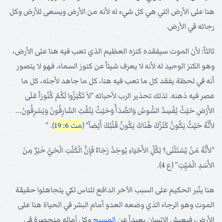
هنا على الأرض التي هي كل شيء له لأنه من الأرض ويسعى للأرض وكل
رجائه في الأرض.
ثالثاً: لأن الموت سيفقده كنزه العظيم الذي تعب فيه هنا على الأرض،
وهو الكنز الوحيد له لأنه لا يعرف شيئاً عن كنوز السماء. فهو لا يتصور
أنه في لحظة يفقد كل ما تعب فيه هنا، كل ما جاهد لأجله، كل ما
عصر فيه ذهنه. لذلك تحذير الرب لأحبائه "لاَ تَكْنِزُوا لَكُمْ كُنُوزاً عَلَى
الأَرْضِ حَيْثُ يُفْسِدُ السُّوسُ وَالصَّدَأُ وَحَيْثُ يَنْقُبُ السَّارِقُونَ وَيَسْرِقُونَ...
لأَنَّهُ حَيْثُ يَكُونُ كَنْزُكَ هُنَاكَ يَكُونُ قَلْبُكَ أَيْضاً" (
مت 6: 19
). "
"لأَنَّهُ مَنْ يُسْتَثْنَى؟ لِكُلِّ الأَحْيَاءِ يُوجَدُ رَجَاءٌ فَإِنَّ الْكَلْبَ الْحَيَّ خَيْرٌ مِنَ
الأَسَدِ الْمَيِّتِ" (ع 4).
هنا ينّبر الحكيم على السبب الآخر الدافع للناس لكي يتجاهلوا حقيقة
الموت وهو الرجاء الذي وضعه العدو أمام البشر في الحياة هنا على
الأرض، فيعيش الإنسان بعيداً عن
المسيح
وكل آماله منحصرة في