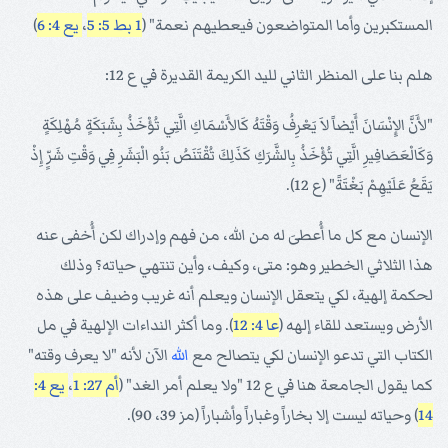
المستكبرين وأما المتواضعون فيعطيهم نعمة" (
1 بط 5: 5
،
يع 4: 6
)
هلم بنا على المنظر الثاني لليد الكريمة القديرة في ع 12:
"لأَنَّ الإِنْسَانَ أَيْضاً لاَ يَعْرِفُ وَقْتَهُ كَالأَسْمَاكِ الَّتِي تُؤْخَذُ بِشَبَكَةٍ مُهْلِكَةٍ
وَكَالْعَصَافِيرِ الَّتِي تُؤْخَذُ بِالشَّرَكِ كَذَلِكَ تُقْتَنَصُ بَنُو الْبَشَرِ فِي وَقْتِ شَرٍّ إِذْ
يَقَعُ عَلَيْهِمْ بَغْتَةً" (ع 12).
الإنسان مع كل ما أُعطىَ له من الله، من فهم وإدراك لكن أُخفى عنه
هذا الثلاثي الخطير وهو: متى، وكيف، وأين تنتهي حياته؟ وذلك
لحكمة إلهية، لكي يتعقل الإنسان ويعلم أنه غريب وضيف على هذه
الأرض ويستعد للقاء إلهه (
عا 4: 12
). وما أكثر النداءات الإلهية في مل
الكتاب التي تدعو الإنسان لكي يتصالح مع
الله
الآن لأنه "لا يعرف وقته"
كما يقول الجامعة هنا في ع 12 "ولا يعلم أمر الغد" (
أم 27: 1
،
يع 4:
14
) وحياته ليست إلا بخاراً وغباراً وأشباراً (مز 39، 90).