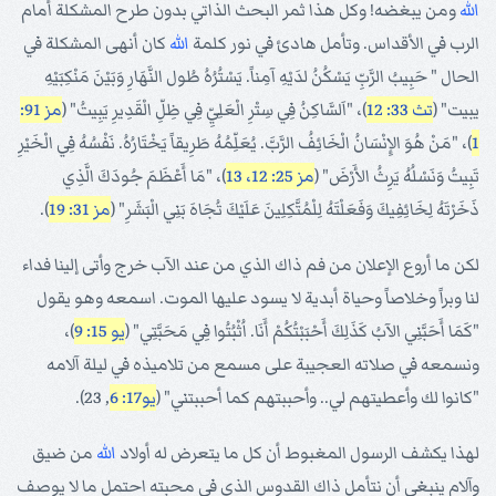
الله
ومن يبغضه! وكل هذا ثمر البحث الذاتي بدون طرح المشكلة أمام
الرب في الأقداس. وتأمل هادئ في نور كلمة
الله
كان أنهى المشكلة في
الحال " حَبِيبُ الرَّبِّ يَسْكُنُ لدَيْهِ آمِناً. يَسْتُرُهُ طُول النَّهَارِ وَبَيْنَ مَنْكِبَيْهِ
يبيت" (
تث 33: 12
)، "اَلسَّاكِنُ فِي سِتْرِ الْعَلِيِّ فِي ظِلِّ الْقَدِيرِ يَبِيتُ" (
مز 91:
1
)، "مَنْ هُوَ الإِنْسَانُ الْخَائِفُ الرَّبَّ. يُعَلِّمُهُ طَرِيقاً يَخْتَارُهُ. نَفْسُهُ فِي الْخَيْرِ
تَبِيتُ وَنَسْلُهُ يَرِثُ الأَرْضَ" (
مز 25: 12، 13
)، "مَا أَعْظَمَ جُودَكَ الَّذِي
ذَخَرْتَهُ لِخَائِفِيكَ وَفَعَلْتَهُ لِلْمُتَّكِلِينَ عَلَيْكَ تُجَاهَ بَنِي الْبَشَرِ" (
مز 31: 19
).
لكن ما أروع الإعلان من فم ذاك الذي من عند الآب خرج وأتى إلينا فداء
لنا وبراً وخلاصاً وحياة أبدية لا يسود عليها الموت. اسمعه وهو يقول
"كَمَا أَحَبَّنِي الآبُ كَذَلِكَ أَحْبَبْتُكُمْ أَنَا. اُثْبُتُوا فِي مَحَبَّتِي" (
يو 15: 9
)،
ونسمعه في صلاته العجيبة على مسمع من تلاميذه في ليلة آلامه
"كانوا لك وأعطيتهم لي.. وأحببتهم كما أحببتني" (
يو17: 6
, 23).
لهذا يكشف الرسول المغبوط أن كل ما يتعرض له أولاد
الله
من ضيق
وآلام ينبغي أن نتأمل ذاك القدوس الذي في محبته احتمل ما لا يوصف