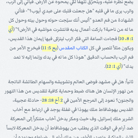
يضع نظره عليه، ويتحرّق تلهفاً لكي يمحوه عن الأرض. فيأتي إلى الرب،
والرب يرى ما في قلبه "هل جعلت قلبك على عبدي أيوب؟"- فتأتي
الشهادة من فم العدو "أليس أنك سيّجت حوله وحول بيته وحول كل
ما له من ناحية؟ باركت أعمال يديه فانتشرت مواشيه في الأرض؟" (
أي
1: 8، 10
) فجاءت الساعة التي فكر الرب ليتزكى فيها إيمان هذا القديس،
ويكون مثلاً للصبر في كل
الكتاب المقدس
(
يع 5: 11
) فيخرج الأمر من
فم الرب بالحساب الدقيق "هوذا كل ما له في يدك وإنما إليه لا تمد
يدك" (
أي 1: 12
).
ثانياً: هل في مشهد فوضى العالم وتشويشه والسهام الطائشة الناتجة
من تهور الإنسان هل هناك ضبط وحماية كافية للقديس من هذا التهور
والجنون؟ نعود إلى المرجع الأمين في
2 أخ 18: 28
- حادثة عجيبة،
القديس يهوشافاط ملك يهوذا في غفلة يوجد في ارتباط مع آخاب
الشرير ملك إسرائيل. وف خبث ومكر يدخل آخاب متنكراً إلى المعركة
ضد آرام في الوقت الذي يطلب من يهوشافاط أن يدخل المعركة لابساً
الثياب الملكية. وتصدر الأوامر من ملك أرام إلى ضباطه وجنوده أن