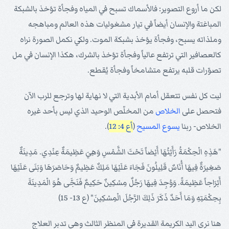
لكن ما أروع التصوير: فالأسماك تسبح في المياه وفجأة تؤخذ بالشبكة
المباغتة والإنسان أيضاً في تيار مشغوليات هذه العالم ومباهجه
وملذاته يسبح، وفجأة يؤخذ بشبكة الموت. ولكي نكمل الصورة نراه
كالعصافير التي ترتفع عالياً وفجأة تؤخذ بالشرك، هكذا الإنسان في مل
تصوّرات قلبه يرتفع متشامخاً وفجأة يُقطع.
ليت كل نفس تتعقل أمام الأبدية التي لا نهاية لها وترجع للرب الآن
فتحصل على
الخلاص
من المخلّص الوحيد الذي ليس بأحد غيره
الخلاص- ربنا
يسوع
المسيح
(
أع 4: 12
).
"هَذِهِ الْحِكْمَةُ رَأَيْتُهَا أَيْضاً تَحْتَ الشَّمْسِ وَهِيَ عَظِيمَةٌ عِنْدِي. مَدِينَةٌ
صَغِيرَةٌ فِيهَا أُنَاسٌ قَلِيلُونَ فَجَاءَ عَلَيْهَا مَلِكٌ عَظِيمٌ وَحَاصَرَهَا وَبَنَى عَلَيْهَا
أَبْرَاجاً عَظِيمَةً. وَوُجِدَ فِيهَا رَجُلٌ مِسْكِينٌ حَكِيمٌ فَنَجَّى هُوَ الْمَدِينَةَ
بِحِكْمَتِهِ وَمَا أَحَدٌ ذَكَرَ ذَلِكَ الرَّجُلَ الْمِسْكِينَ" (ع 13- 15)
هنا نرى اليد الكريمة القديرة في المنظر الثالث وهي تدبر العلاج