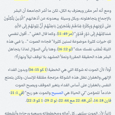
ومع أنه أمر مقرر ويعترف به الكل، لكن ما أشر الجامعة أن البشر
بالإجماع يتجاهلونه، وبكل وسيلة يبعدونه عن أذهانهم "الَّذِينَ يَتَّكِلُونَ
عَلَى ثَرْوَتِهِمْ وَبِكَثْرَةِ غِنَاهُمْ يَفْتَخِرُونَ بَاطِنُهُمْ أَنَّ بُيُوتَهُمْ إِلَى الأَبَدِ
مَسَاكِنَهُمْ إِلَى دَوْرٍ فَدَوْرٍ" (
مز 49: 11
). وكما قال الغني ".. أقول لنفسي
لكِ خيرات كثيرة موضوعة لسنين كثيرة" فجاءه الصوت ".. يا غبي هذه
الليلة تُطلب نفسك منك" (
لو 12: 16
). وهنا يأتي السؤال لماذا يتجاهل
البشر هذه الحقيقة المقررة وتملأ المشهد بلا توقف ليلاً ونهاراً؟:
أولاً: لأن الموت له شوكة التي هي الخطية (
1 كو 15: 56
) وبدون الفداء
الإلهي والغفران تظل هذه الشوكة مزعجة مقلقة للإنسان، ولكن بتمتع
النفس بالغفران على أساس الفداء يتغير الموقف ويصبح الموت
خادماً للمؤمن "لي الحياة هي
المسيح
والموت هو ربح" (
في 1: 21
-
قارن 18: 14
،
أش 48: 22
مع 44: 22
؛
لو 2: 29
؛
1 كو 3: 22
).
ثانياً: لأن الموت سيُنهي كل آماله ومخططاته وسعيه ورجاءه وأنشطته