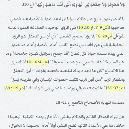
وَلاَ مَعْرِفَةٍ وَلاَ حِكْمَةٍ فِي الْهَاوِيَةِ الَّتِي أَنْتَ ذَاهِبٌ إِلَيْهَا" (ع 10).
يا له من تهور ناتج من ظلام الرؤيا بل انعدامها، فالأبدية عند قدمي
صاحبها (
أش 9: 7
،
ار 10: 10
) هي الرؤيا الوحيدة الصادقة المنيرة لذلك
نقرأ في
أم 29: 8
"بلا رؤيا يجمع الشعب" أي أن سر التعقل هو الرؤيا
الحقيقية الني من الله، التي تضع القلب أمام الأبدية وأمام صاحبها
الذي بيده نسمة حياة كل إنسان "قد جمح إسرائيل كبقرة جامحة" وما
هو السبب؟ "هلك شعبي من عدم المعرفة" (
هو 4: 6، 16
) لذلك نرى
هنا الاندفاع "كل ما تجده يدك لتفعله فافعله بقوتك"- أين التعقل
وانتظار الرب "من قِبل الرب تتثبت خطوات الإنسان وفي طريقه يُسرّ"
(
مز 37: 23
) "تفكرت ف طرقي ورددت قدمي إلى شهاداتك" (
مز 119: 59
)
مقدمة لنهاية الأصحاح التاسع ع 11- 18
هل يُترك المنظر القاتم والظلام يغشي الأذهان بهذه الكيفية الرهيبة؟
حاشا، ها هي الأعداد التالية تضع البشر: أولاً أمام الحقيقة لا الخيال،