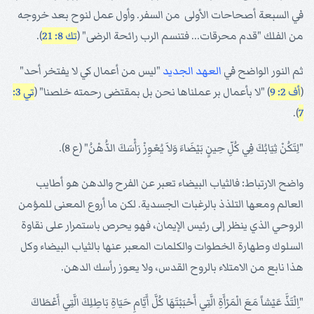
في السبعة أصحاحات الأولى من السفر. وأول عمل لنوح بعد خروجه
من الفلك "قدم محرقات... فتنسم الرب رائحة الرضى" (
تك 8: 21
).
ثم النور الواضح في
العهد الجديد
"ليس من أعمال كي لا يفتخر أحد"
(
أف 2: 9
) "لا بأعمال بر عملناها نحن بل بمقتضى رحمته خلصنا" (
تي 3:
).
7
"لِتَكُنْ ثِيَابُكَ فِي كُلِّ حِينٍ بَيْضَاءَ وَلاَ يُعْوِزْ رَأْسَكَ الدُّهْنُ" (ع 8).
واضح الارتباط: فالثياب البيضاء تعبر عن الفرح والدهن هو أطايب
العالم ومعها التلذذ بالرغبات الجسدية. لكن ما أروع المعنى للمؤمن
الروحي الذي ينظر إلى رئيس الإيمان، فهو يحرص باستمرار على نقاوة
السلوك وطهارة الخطوات والكلمات المعبر عنها بالثياب البيضاء وكل
هذا نابع من الامتلاء بالروح القدس، ولا يعوز رأسك الدهن.
"اِلْتَذَّ عَيْشاً مَعَ الْمَرْأَةِ الَّتِي أَحْبَبْتَهَا كُلَّ أَيَّامِ حَيَاةِ بَاطِلِكَ الَّتِي أَعْطَاكَ