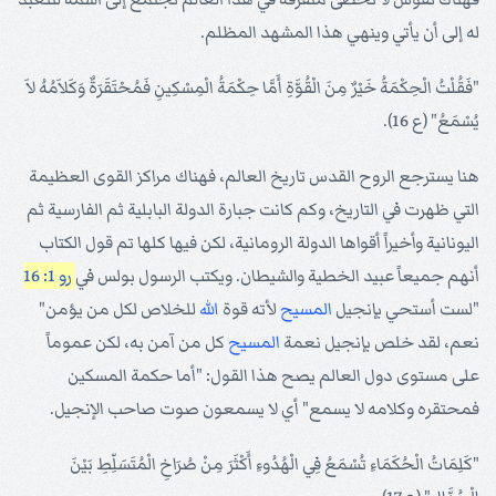
له إلى أن يأتي وينهي هذا المشهد المظلم.
"فَقُلْتُ الْحِكْمَةُ خَيْرٌ مِنَ الْقُوَّةِ أَمَّا حِكْمَةُ الْمِسْكِينِ فَمُحْتَقَرَةٌ وَكَلاَمُهُ لاَ
يُسْمَعُ" (ع 16).
هنا يسترجع الروح القدس تاريخ العالم، فهناك مراكز القوى العظيمة
التي ظهرت في التاريخ، وكم كانت جبارة الدولة البابلية ثم الفارسية ثم
اليونانية وأخيراً أقواها الدولة الرومانية، لكن فيها كلها تم قول الكتاب
أنهم جميعاً عبيد الخطية والشيطان. ويكتب الرسول بولس في
رو 1: 16
"لست أستحي بإنجيل
المسيح
لأته قوة
الله
للخلاص لكل من يؤمن"
نعم، لقد خلص بإنجيل نعمة
المسيح
كل من آمن به، لكن عموماً
على مستوى دول العالم يصح هذا القول: "أما حكمة المسكين
فمحتقره وكلامه لا يسمع" أي لا يسمعون صوت صاحب الإنجيل.
"كَلِمَاتُ الْحُكَمَاءِ تُسْمَعُ فِي الْهُدُوءِ أَكْثَرَ مِنْ صُرَاخِ الْمُتَسَلِّطِ بَيْنَ