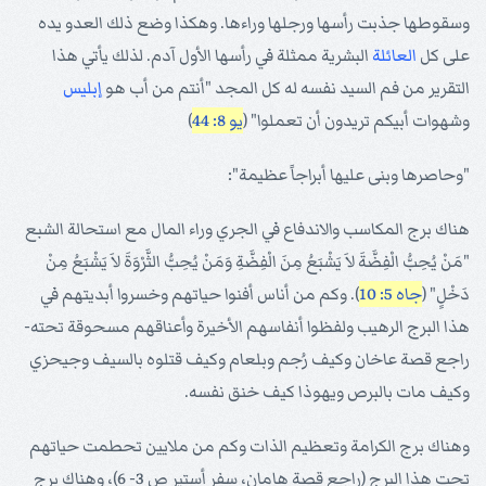
وسقوطها جذبت رأسها ورجلها وراءها. وهكذا وضع ذلك العدو يده
على كل
العائلة
البشرية ممثلة في رأسها الأول آدم. لذلك يأتي هذا
التقرير من فم السيد نفسه له كل المجد "أنتم من أب هو
إبليس
وشهوات أبيكم تريدون أن تعملوا" (
يو 8: 44
)
"وحاصرها وبنى عليها أبراجاً عظيمة":
هناك برج المكاسب والاندفاع في الجري وراء المال مع استحالة الشبع
"مَنْ يُحِبُّ الْفِضَّةَ لاَ يَشْبَعُ مِنَ الْفِضَّةِ وَمَنْ يُحِبُّ الثَّرْوَةَ لاَ يَشْبَعُ مِنْ
دَخْلٍ" (
جاه 5: 10
). وكم من أناس أفنوا حياتهم وخسروا أبديتهم في
هذا البرج الرهيب ولفظوا أنفاسهم الأخيرة وأعناقهم مسحوقة تحته-
راجع قصة عاخان وكيف رُجم وبلعام وكيف قتلوه بالسيف وجيحزي
وكيف مات بالبرص ويهوذا كيف خنق نفسه.
وهناك برج الكرامة وتعظيم الذات وكم من ملايين تحطمت حياتهم
تحت هذا البرج (راجع قصة هامان، سفر أستير ص 3- 6)، وهناك برج