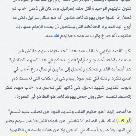
تكون غايتهم الوحيدة قتل ملك إسرائيل. وما كان في ذهن آخاب تم
فعلاً، إذ التفوا حول يهوشافاط ظانين أنه هو ملك إسرائيل، لكن ما
أروع اليد القديرة الحافظة التي يستحيل أن يفلت الزمام منها، إذ
مكتوب أنه صرخ والرب ساعده وحوّلهم
الله
عنه.
لكن القصد الإلهي لا يقف عند هذا الحد، فإذا بسهم طائش غير
متعمد يقذفه أحد جنود أرام! فمن يتحكم في هذا السهم الطائش؟
هنا أيضاً يد القدير تتحكم ويُحمل إلى ما بين أوصال درع آخاب في
عمق تنكره. وذلك لكي تتم نبوة إيليا وهي أن الكلاب التي لحست دم
نابوت القديس شهيد الحق، هي ذاتها التي تلحس دم آخاب مهما تنكر
زتحفظ لنفسه. حتى وإن جعل يهوشافاط هو الظاهر في الصورة.
ما أمجد إلهنا "هو حكيم القلب وشديد القوة من تصلّب عليه فسلم"
(
أي 9: 4
) لذلك يقرر المرنم "لا تخشى من خوف الليل ولا من سهم يطير
في النهار ولا من وبأ يسلك في الدجى ولا من هلاك يفسد في الظهيرة