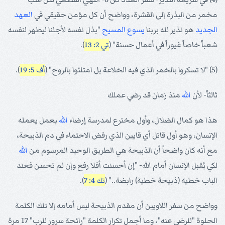
مخمر من البذرة إلى القشرة، وواضح أن كل مؤمن حقيقي في
العهد
الجديد
هو نذير لله بربنا
يسوع
المسيح
"بذل نفسه لأجلنا ليطهر لنفسه
شعباً خاصاً غيوراً في أعمال حسنة" (
تي 2: 13
).
(5) "لا تسكروا بالخمر الذي فيه الخلاعة بل امتلئوا بالروح" (
أف 5: 19
).
ثالثاً- لأن
الله
منذ زمان قد رضي عملك
هذا هو كمال الضلال، وأول مخترع لمدرسة إرضاء
الله
بعمل يعمله
الإنسان، وهو أول قاتل أي قايين الذي رفض الاحتماء في دم الذبيحة،
مع أنه كان واضحاً أن الذبيحة هي الطريق الوحيد المرسوم من
الله
لكي يُقبل الإنسان أمام الله- "إن أحسنت أفلا رفع وإن لم تحسن فعند
الباب خطية (ذبيحة خطية) رابضة.." (
تك 4: 7
).
وواضح من سفر اللاويين أن مقدم الذبيحة ليس أمامه إلا تلك الكلمة
الحلوة "للرضى عنه"، وما أجمل تكرار الكلمة "رائحة سرور للرب" 17 مرة