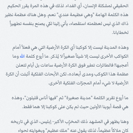
الحقيقي لمشكلة الإنسان، أي الفداء. لذلك في هذه المرة يقرر الحكيم
هذه الكلمة الهامة "وهي عظيمة عندي" نعم. وهل هناك عظمة نظير
ذاك الذي ليس لعظمته استقصاء، يأتي إلينا لكي يصنع بنفسه تطهيراً
لخطايانا.
وهذه المدينة ليست إلا كوكبنا أي الكرة الأرضية التي هي فعلاً أمام
الكواكب الأخرى ليست إلا شيئاً صغيراً لا يُذكر. ما أروع كلمة
الله
وما
أعجبها! فالطائرات تطير فوق الكرة الأرضية ساعات بل أيام لتعلن
عظمة هذا الكوكب ومدى أبعاده، لكن الأبحاث الفلكية أثبتت أن الكرة
الأرضية لا شيء أمام المجرّات الفلكية الأخرى.
ما أروع تقرير الكلمة "مدينة صغيرة" ثم "فيها أناس قليلون"، وهذه
هي قصة أبوينا الأولين حيث لم يكن على كوكبنا إلا هما فقط.
وهنا يظهر في المشهد ذلك المخرِّب الأكبر- إبليس، الذي في تاريخه
كان ملاكاً عظيماً، لذلك يقول عنه "ملك عظيم" وبغوايته لحواء