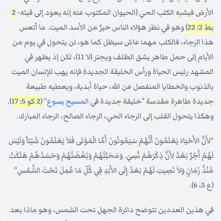
الأرض فيشبه الكلب الحي (الحيوان المكتوب عنه إنه يعود إلى قيئه-
2
بط 2: 22
) وهو في نظر هؤلاء الناس خيرٌ من الأسد الميت. ما أتعس
هذا الرجاء، فالكلب مهما عاش سيظل كما هو، لن يتحول في يوم من
الأيام إلى حمل طاهر يشق الظلف ويجتر (لا 11)، لكن إذ يظهر في
المشهد رئيس الحياة ورأس الخليقة الجديدة فإنه يهب للإنسان الميت
بالذنوب والخطايا المنفصل عن الله، حياة أبدية، ويعطيه طبيعة
جديدة طاهرة مقدسة "خليقة جديدة في
المسيح
يسوع
" (
2 كو 5: 17
).
وهكذا يتحول القلب إلى الرجاء الحي، الرجاء الصالح، الرجاء المبارك.
"لأَنَّ الأَحْيَاءَ يَعْلَمُونَ أَنَّهُمْ سَيَمُوتُونَ أَمَّا الْمَوْتَى فَلاَ يَعْلَمُونَ شَيْئاً وَلَيْسَ
لَهُمْ أَجْرٌ بَعْدُ لأَنَّ ذِكْرَهُمْ نُسِيَ. وَمَحَبَّتُهُمْ وَبُغْضَتُهُمْ وَحَسَدُهُمْ هَلَكَتْ
مُنْذُ زَمَانٍ وَلاَ نَصِيبَ لَهُمْ بَعْدُ إِلَى الأَبَدِ فِي كُلِّ مَا عُمِلَ تَحْتَ الشَّمْسِ"
(ع 5، 6).
في هذين العددين تتوضح دائرة الجهل تحت الشمس، وهو ماذا بعد