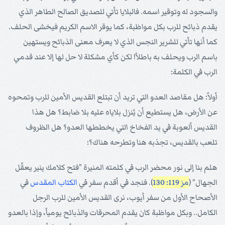
والسجود له وتوقير اسمه. فالبلايا تأتي للصديق الصالح الطاهر الذي
يقدم ذبائح للرب بكل مواظبة، كما يوقر الاسم الكريم فيخشى الحلف.
كما أنها تأتي للشرير النجس الذي لا يعرف معنى الذبائح ويستهين
باسم الرب ويحلف به باطلاً! لكن كأي مشكلة لا حل لها إلا عند قدمي
الرب في الكلمة:
أولاً: هل مقاصد العدو التي تريد أن تبتلع القديس الأمين للرب وتمحوه
عن الأرض، هل يستطيع أن يُنزل بلاياه عليه بلا ضابط؟ هل هذا
القديس ألعوبة في يد الفخاخ التي يخططها العدو؟ هل الظروف
تلعب بالقديس، تجذبه هنا وتطرحه هناك؟:
هلم بنا إلى نور محضر الرب في كلمته المنيرة "فتح كلامك ينير يعقّل
الجهال" (
مز 119: 130
). فنجد في أقدم سفر في
الكتاب المقدس
في
الأصحاح الأول من سفر أيوب، نرى القديس الأمين للرب الرجل
الكامل.. وبكل مواظبة كان يقدم المحرقات والذبائح يومياً، وإذا بالعدو