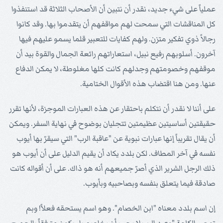
عملياً على شيء جديد، نقدر أن نتبين أن الأصحاب الثلاثة قد استنفذوا
كل المناقشات التي سمحت لهم مواقفهم أن يتقدموا بها. وقد كانوا
رجالاً ذوي تفكير متزن. ولهم كفايات للتعبير قلما يسمو عليهم فيها
آخرون. أسلوبهم رفيع نبيل، استعاراتهم رائعة الجمال والقوة بيد أن
موقفهم وخصومتهم وجدلهم كانت كلها مغلوطة، لا يمكن الدفاع
عنها. ومن هنا اقتضاب هذه الأقوال الختامية.
على أننا لا نقدر أن نتكلم باحتقار عن هذه العبارات الموجزة، لأنها تقرر
حقيقتين أساسيتين عظيمتين تتجليان بوضوح في نهاية السفر. ويمكن
أن يقال تقريباً إنها عبارات نبوية عن "عاقبة الرب" التي سيقرّ بها أيوب
نفسه في آخر المطاف. لكن بلدد يكاد أن يقيم الدليل على أن أيوب هو
ذلك الرجل الشرير الذي أصرّ جميعهم أنه هو ذاك. على أن أقواله كانت
صادقة فيما يتعلق بنفسه وبصاحبيه وبأيوب.
إن اسم بلدد معناه "ابن الخصام". وهو اسم يستحقه فعلاً! وبم