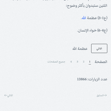
اللتين ستبدوان بأكثر وضوح:
(ع1-3) عظمة
الله
.
(ع4-6) خواء الإنسان.
عظمة الله
التالي
الصفحة
1
2
3
4
جميع الصفحات
عدد الزيارات: 13866
السابق
التالي