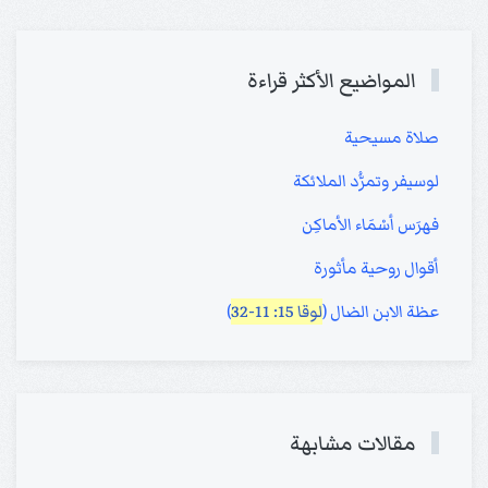
المواضيع الأكثر قراءة
صلاة مسيحية
لوسيفر وتمرُّد الملائكة
فهرَس أسْمَاء الأماكِن
أقوال روحية مأثورة
عظة الابن الضال (
لوقا 15: 11-32
)
مقالات مشابهة