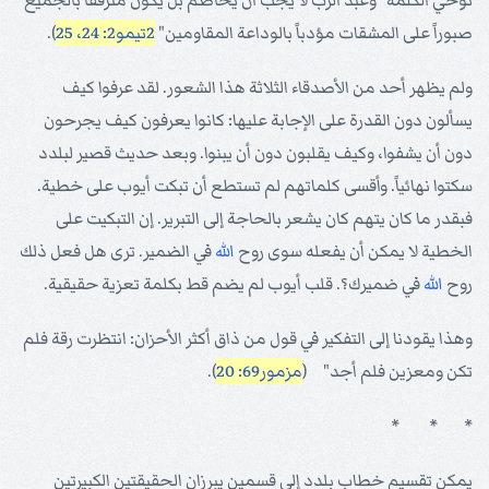
توحي الكلمة "وعبد الرب لا يجب أن يخاصم بل يكون مترفقاً بالجميع
صبوراً على المشقات مؤدباً بالوداعة المقاومين"
2تيمو2: 24، 25
).
ولم يظهر أحد من الأصدقاء الثلاثة هذا الشعور. لقد عرفوا كيف
يسألون دون القدرة على الإجابة عليها: كانوا يعرفون كيف يجرحون
دون أن يشفوا، وكيف يقلبون دون أن يبنوا. وبعد حديث قصير لبلدد
سكتوا نهائياً. وأقسى كلماتهم لم تستطع أن تبكت أيوب على خطية.
فبقدر ما كان يتهم كان يشعر بالحاجة إلى التبرير. إن التبكيت على
الخطية لا يمكن أن يفعله سوى روح
الله
في الضمير. ترى هل فعل ذلك
روح
الله
في ضميرك؟. قلب أيوب لم يضم قط بكلمة تعزية حقيقية.
وهذا يقودنا إلى التفكير في قول من ذاق أكثر الأحزان: انتظرت رقة فلم
تكن ومعزين فلم أجد" (
مزمور69: 20
).
* * *
يمكن تقسيم خطاب بلدد إلى قسمين يبرزان الحقيقتين الكبيرتين