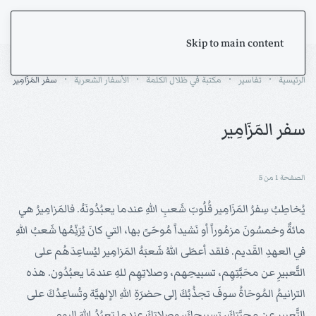
Skip to main content
الرئيسية
تفاسير
مكتبة في ظلال الكلمة
الأسفار الشعرية
سفر المَزَامِير
سفر المَزَامِير
الصفحة 1 من 5
يُخاطِبُ سِفرُ المَزَامِير قُلُوبَ شَعبِ اللهِ عندما يعبُدُونَهُ. فالمَزامِيرُ هي
مائةٌ وخمسُونَ مزمُوراً أو نَشيداً مُوحَىً بها، التي كانَ يُرَنِّمُها شَعبُ اللهِ
في العهدِ القَديم. فلقد أعطَى اللهُ شَعبَهُ المَزامِير ليُساعِدَهُم على
التَّعبيرِ عن محَبَّتِهِم، تسبيحِهم، وصلاتِهِم للهِ عندمَا يعبُدُون. هذه
الترانيمُ المُوحَاةُ سوفَ تجذُبُكَ إلى حضرَةِ اللهِ الإلهيَّة وتُساعِدُكَ على
التَّعبيرِ عن محبَّتِكَ، تسبيحِكَ، وصلاتِكَ عندما تعبُدُ اللهَ اليوم.