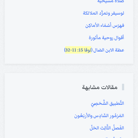
صلاة مسيحية
لوسيفر وتمرُّد الملائكة
فهرَس أسْمَاء الأماكِن
أقوال روحية مأثورة
عظة الابن الضال (
لوقا 15: 11-32
)
مقالات مشابهة
التَّطبيق الشَّخصِيّ
المَزمُور السَّادِس والأربَعُون
الفَصلُ الثَّالِث الحَلّ