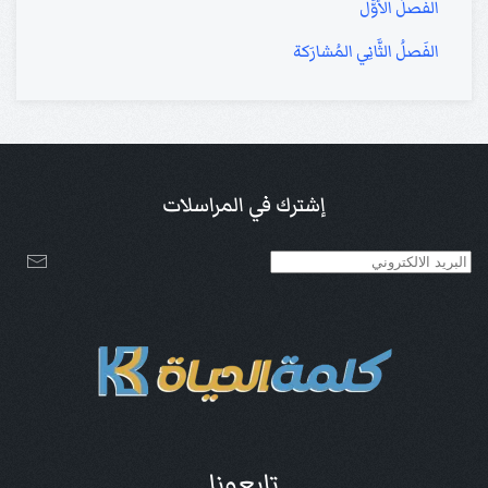
الفَصلُ الأوَّل
الفَصلُ الثَّانِي المُشارَكة
إشترك في المراسلات
تابعونا