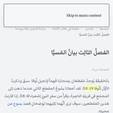
Skip to main content
الرئيسية
تفاسير
مكتبة في ظلال الكلمة
دراسة لإنجيل لوقا ويوحنا
الفصلُ الثالِث بيانُ المَسيَّا
الفصلُ الثالِث بيانُ المَسيَّا
الصفحة 1 من 4
بالحَقيقَةِ يُوجدُ مَقطَعَانِ يمنحانِنا فَهماً لإنجيلِ لُوقا. سبقَ وذكرتُ
الأوَّل (
لُوقا 19: 10
). لقد أعطانا يسُوعُ المقطعَ الثاني عندما ذهبَ إلى
المجمَعِ في قريتِهِ الناصِرة، وقرأَ من سفرِ النبيِّ إشعياء (4: 18). إذا قارنتَ
هذين المَقطَعين، سوفَ ترى أنَّهما كِليهما يُوضِحانِ قصدَ
يسوع
من
مجيئه.