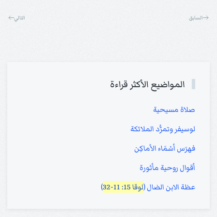
السابق
التالي
المواضيع الأكثر قراءة
صلاة مسيحية
لوسيفر وتمرُّد الملائكة
فهرَس أسْمَاء الأماكِن
أقوال روحية مأثورة
عظة الابن الضال (
لوقا 15: 11-32
)