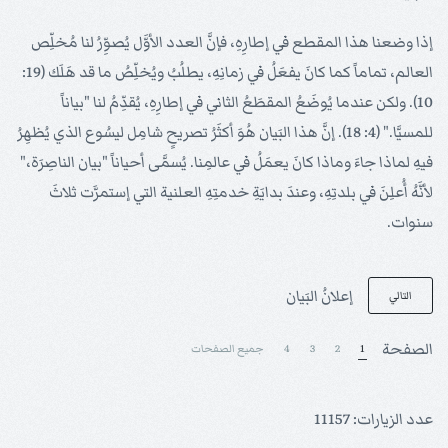
إذا وضعنا هذا المقطع في إطارِهِ، فإنَّ العدد الأوَّل يُصوِّرُ لنا مُخلِّص
العالم، تماماً كما كانَ يفعَلُ في زمانِهِ، يطلُبُ ويُخلِّصُ ما قد هَلَك (19:
10). ولكن عندما يُوضَعُ المقطَعُ الثاني في إطارِهِ، يُقدِّمُ لنا "بياناً
للمسيَّا." (4: 18). إنَّ هذا البَيان هُوَ أكثَرُ تصريحٍ شامِل ليسُوع الذي يُظهِرُ
فيهِ لماذا جاءَ وماذا كانَ يعمَلُ في عالمِنا. يُسمَّى أحياناً "بيان الناصِرَة،"
لأنَّهُ أُعلِنَ في بلدتِهِ، وعندَ بدايَةِ خدمتِهِ العلنية التي إستمرَّت ثلاثَ
سنوات.
إعلانُ البَيان
التالي
الصفحة
1
2
3
4
جميع الصفحات
عدد الزيارات: 11157