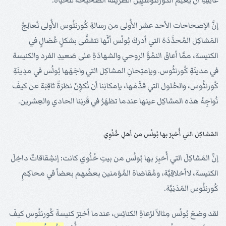
عاتِقِهِ أن يُعلِّمَ الكُورنثُوسيِّين الطريقَةَ الصحيحَةَ للحياة.
إنَّ الإصحاحات الأحد عشر الأُولى من رسالةِ كُورنثُوس الأُولى تُعالِجُ
المَشاكِل المُحدَّدَة التي أدركَ بُولُس أنَّها تتفشَّى بشكلٍ عُضالٍ في
الكنيسة، ممَّا أعاقَ النمُوَّ الروحي والشهادَةِ على صَعيدِ الفرد والكنيسة
في مدينَةِ كُورنثُوس. وبإمتِحانِ المشاكِل التي واجَهَها بُولُس في مدِينَةِ
كُورنثُوس، والحُلول التي قدَّمَها، بإمكانِنا أن نُكوِّنَ نظرَةً ثاقِبَة عن كيفَ
نُواجِهُ هذه المشاكِل عينها عندما تظهَرُ في قَرنِنا الحادي والعِشرين.
المَشاكِل التي أُخبِرَ بها بُولُس من أهلِ خُلُوِي
إنَّ المَشاكِلَ التي أُخبِرَ بها بُولُس من بيتِ خُلُوي كانت: إنشِقاقاتٌ داخِلَ
الكنيسة، لاأخلاقِيَّة، ومُقاضاة المُؤمنين بعضُهم بعضاً في محاكِمِ
كُورنثُوس المَدَنِيَّة.
لقد وضعَ بُولُس مِثالاً لرُعاةِ الكنائِس، عندما أخبَرَ كنيسةَ كُورنثُوس كيفَ