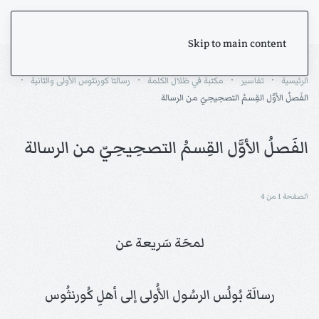
Skip to main content
الرئيسية
تفاسير
مكتبة في ظلال الكلمة
رسالتا كورنثوس الأولى والثانية
الفَصلُ الأوَّل القِسمُ التصحِيحِيّ من الرسالة
الفَصلُ الأوَّل القِسمُ التصحِيحِيّ من الرسالة
الصفحة 1 من 4
لمحَة سَريعة عن
رسالَة بُولُس الرسُول الأُولى إلى أهلِ كُورنثُوس