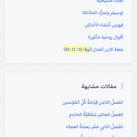
صلاة مسيحية
لوسيفر وتمرُّد الملائكة
فهرَس أسْمَاء الأماكِن
أقوال روحية مأثورة
عظة الابن الضال (
لوقا 15: 11-32
)
مقالات مشابهة
الفصلُ الثامِن قِيامَةُ كُلِّ المُؤمنين
الفصلُ العاشِر شفَافِيَّةُ الخادِم
الفَصلُ الثاني عشَر نِعمَةُ العطاء