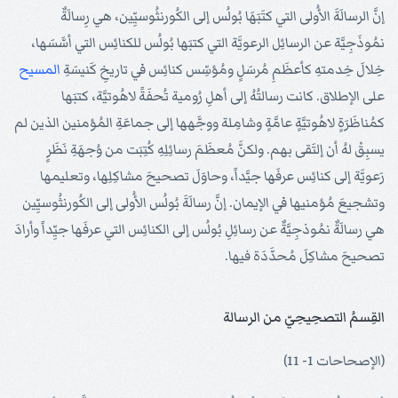
إنَّ الرسالَةَ الأُولى التي كتَبَهَا بُولُس إلى الكُورنثُوسيِّين، هي رِسالَةٌ
نمُوذَجِيَّة عن الرسائِل الرعويَّة التي كتبَها بُولُس للكنائِس التي أسَّسَها،
خِلالَ خِدمتهِ كأعظَمِ مُرسَلٍ ومُؤسِّس كنائِس في تاريخِ كَنيسَةِ
المسيح
على الإطلاق. كانت رسالتُهُ إلى أهلِ رُومية تُحفَةً لاهُوتيَّة، كتبَها
كمُناظَرَةٍ لاهُوتيَّةٍ عامَّةٍ وشامِلة ووجَّهها إلى جماعَةِ المُؤمنين الذين لم
يسبِقْ لهُ أن إلتَقى بهم. ولكنَّ مُعظَمَ رسائِلِهِ كُتِبَت من وُجهَةِ نَظَرٍ
رَعويَّة إلى كنائِس عرفَها جيَّداً، وحاوَلَ تصحيحَ مشاكِلِها، وتعليمها
وتشجيعَ مُؤمنيها في الإيمان. إنَّ رسالَةَ بُولُس الأُولى إلى الكُورنثُوسيِّين
هي رسالَةٌ نمُوذجِيَّةٌ عن رسائِلِ بُولُس إلى الكنائِس التي عرفَها جيِّداً وأرادَ
تصحيحَ مشاكِلَ مُحدَّدَة فيها.
القِسمُ التصحِيحِيّ من الرسالة
(الإصحاحات 1- 11)