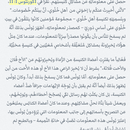
حصلَ على معلُوماتِهِ عن مشاكِلِ كنيستِهم. نقرَأُ في
1كُورنثُوس 1: 11
،
"لأنَّني أُخبِرتُ عنكُم يا إخوَتي من أهلِ خُلُوي، أنَّ بينَكُم خُصُومات."
وبِتَسمِيَتِهِ لكنيسةِ أهلِ خُلُوي – مجمُوعة مُؤمنين كانُوا يلتَقُونَ في بيتِ
خُلُوي على أساسٍ دَورِيّ – كمصدَر لمعلُوماتِهِ، أظهَرَ بُولُس بذلكَ أنَّهُ
لم يسمَحَ للنَّاس بأن يكُونُوا مصدَرَاً سِرِّيَّاً للمعلُومات، عندما كانَ مِثلُ
هؤُلاء يُخبِرُونَهُ بمشاكِل مُتَعَلِّقَة بأشخاصٍ مُعَيَّنِين في كنيسةٍ محَلِّيَّة.
فَغَالِباً ما يقتَرِبُ أعضاءُ الكنيسةِ من الرُّعاة ويُخبِرُونَهُم عن "الأخ فُلان
والأخت فُلانَة،" بشرط أن لا يُخبِرَ الراعي هذا الأخ أو هذه الأُخت من أين
حصلَ على معلُوماتِهِ. أمَّا بُولُس فما كانَ يسمَحُ بذلكَ أبداً. وكانَ بُولُس
يُظهِرُ بذلكَ أيضاً أنَّهُ لم يقبَل بأن يُوجِّهَ الإتِّهامات جزافاً ضدَّ أعضاء
الكنيسة، بَل كان يكتُبُ لهُم رسائِل لكَي يُصحِّحَ أخطاءَهُم، ويُوبِّخَهُم،
ويعمَلَ شيئاً بَنَّاءً لحلِّ مشاكِلِهم. وعندما كانَ أعضاءُ الكنائِس يمتَنِعُونَ
عن التصريحِ بأسمائِهم إلى جانِب المعلومات التي يُزوِّدونََ بُولُس بها،
إعتَبَرَ بُولُس هذه المعلُومات تَصُبُّ في خانَةِ النَّمِيمة – وبالطبعِ لم
يُشارِكْ أبداً في نشرِ النميمة.