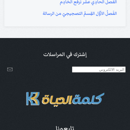
الفصلُ الحادِي عشَر ترفُّع الخادِم
الفَصلُ الأوَّل القِسمُ التصحِيحِيّ من الرسالة
إشترك في المراسلات
تابعونا