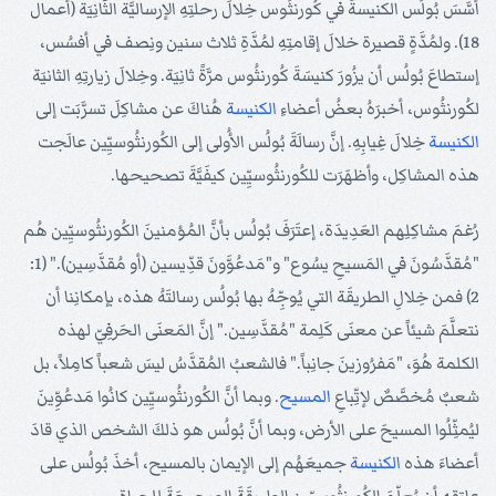
أسَّسَ بُولُس الكنيسةَ في كُورنثُوس خِلالَ رحلتِهِ الإرساليَّة الثَّانِيَة (أعمال
18). ولمُدَّةٍ قصيرة خلالَ إقامتِهِ لمُدَّةِ ثلاث سنين ونِصف في أفسُس،
إستطاعَ بُولُس أن يزُورَ كنيسَةَ كُورنثُوس مرَّةً ثانِيَة. وخِلالَ زيارتِهِ الثانيَة
لكُورنثُوس، أخبرَهُ بعضُ أعضاءِ
الكنيسة
هُناكَ عن مشاكِلَ تسرَّبَت إلى
الكنيسة
خِلالَ غِيابِهِ. إنَّ رسالَةَ بُولُس الأُولى إلى الكُورنثُوسيِّين عالَجت
هذه المشاكِل، وأظهَرَت للكُورنثُوسيِّين كيفَيَّةَ تصحيحها.
رُغمَ مشاكِلِهم العَدِيدَة، إعتَرَفَ بُولُس بأنَّ المُؤمنينَ الكُورنثُوسيِّين هُم
"مُقدَّسُونَ في المَسيحِ يسُوع" و"مَدعُوَّونَ قدِّيسين (أو مُقدَّسِين)." (1:
2) فمن خِلالِ الطريقَة التي يُوجِّهُ بها بُولُس رسالتَهُ هذه، بإمكانِنا أن
نتعلَّمَ شيئاً عن معنَى كَلِمة "مُقدَّسِين." إنَّ المَعنَى الحَرفِيّ لهذه
الكلمة هُوَ، "مَفرُوزينَ جانِباً." فالشعبُ المُقدَّسُ ليسَ شعباً كامِلاً، بل
شعبٌ مُخصَّصٌ لإتِّباعِ
المسيح
. وبما أنَّ الكُورنثُوسيِّين كانُوا مَدعُوِّينَ
ليُمثِّلُوا المسيحَ على الأرض، وبما أنَّ بُولُس هو ذلكَ الشخص الذي قادَ
أعضاءَ هذه
الكنيسة
جميعَهُم إلى الإيمان بالمسيح، أخذَ بُولُس على