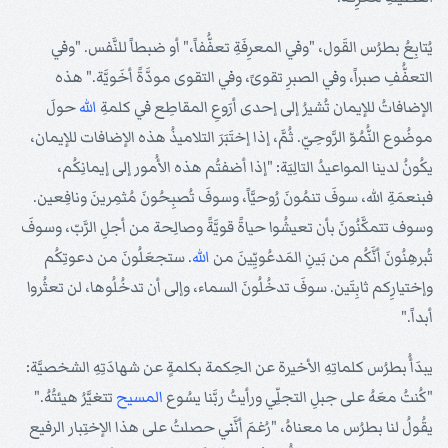
يُتابِعُ بطرُس القَول، "وفي المعرِفَةِ تعفُّفاً،" أو ضبطاً للنَّفس. "وفي
التعفُّفِ صبراً، وفي الصبرِ تقوىً، وفي التقوى مودَّةً أخَويَّة." هذه
الإضافاتُ للإيمان تُشيرُ إلى إحدى أرَوعِ المقاطِع في كلمةِ
الله
حولَ
موضُوع النُّمُوّ الرَّوحِيّ. ثُمَّ، إذا إختَبَرَ التلاميذُ هذه الإضافات للإيمان،
يكُونُ لدينا المواعيدُ التالِيَة: "إذا أضفتُم هذه الأُمور إلى إيمانِكُم،
فبنعمَةِ الله، سوفَ تنمُونَ رُوحيَّاً، وسوفَ تُصبِحُونَ مُثمِرينَ ونافِعين.
وسوف تتمكَّنُونَ بأن تعيشُوا حياةً قويَّةً وصالِحة من أجلِ الرَّبّ، وسوفَ
تُبرهِنُونَ أنَّكُم من بَينِ المَدعُويِّينَ من
الله
. ستجعَلُونَ من دعوتِكُم
وإختيارِكم ثابِتَين. سوفَ تدخُلُونَ السماء، وإلى أن تدخُلُوها، لن تعثُروا
أبداً."
يبدَأُ بطرُس كلماتِهِ الأخيرة عن الحِكمة بكلمةٍ عن شهادَتِهِ الشخصيَّة:
"كُنتُ معَهُ على جبلِ التجلِّي ورأيتُ ربَّنا يسُوع
المسيح
تتغيَّرُ هيئتُهُ."
يقُولُ لنا بطرُس ما معناهُ، "رُغمَ أنَّني حصلتُ على هذا الإختِبار الرفيع