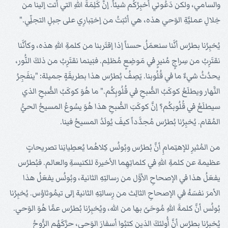
والسامي، ولكن دَعُوني أُخبِرُكُم شيئاً. إنَّ كَلِمَةَ اللهِ التي أتت إلينا من
خِلالِ عمليَّةِ الوَحي هذه، هي أثبَتُ من إختِبارِي على جبلِ التجلِّي."
يُخبِرُنا بطرُس أنَّنا سنعمَلُ حسناً إذا إقتَربنا من كلمةِ اللهِ هذه، وكأنَّنا
نقتَرِبُ من سِراجٍ مُنيرٍ في مَوضِعٍ مُظلِم. فبَينما نقتَرِبُ من ذلكَ النُّور،
يحدُثُ شيءٌ ما في قُلُوبنا. يَصِفُ بُطرُس هذا بطريقَةٍ جميلة: "ينفَجِرُ
النَّهار ويطلَعُ كوكَبُ الصُّبحِ في قُلُوبِكُم." ما هُوَ كوكَبُ الصُّبحِ الذي
سيطلَعُ في قُلُوبكُم؟ إنَّ كوكَبَ الصُّبحِ هذا هُوَ يسُوعُ المسيحُ الحيُّ
المُقام. يُخبِرُنا بُطرُس مُجدَّداً كيفَ يُولَدُ المسيحُ فينا.
من المُثيرِ للإهتِمامِ أنَّ بُطرُس وبُولُس كِلاهُما يُعطِيانِنا تصريحاتٍ
عظيمة عن كلمةِ اللهِ في كلماتِهِما الأخيرة للكنيسةِ والعالم. فبُطرُس
يفعَلُ هذا في الإصحاحِ الأوَّل من رسالتِهِ الثانية، وبُولُس يفعَلُ هذا
الأمرَ نفسَهُ في الإصحاحِ الثالِث من رِسالتِهِ الثانية إلى تيمُوثاوُس. يُخبِرُنا
بُولُس أنَّ كلمةَ اللهِ مُوحَىً بها من الله، ويُخبِرُنا بُطرُس عمَّا هُوَ الوَحي.
يُخبِرُنا بطرُس أنَّ أُولئكَ الذين كتبُوا أسفارَ الوَحي، حرَّكَهُم الرُّوحُ