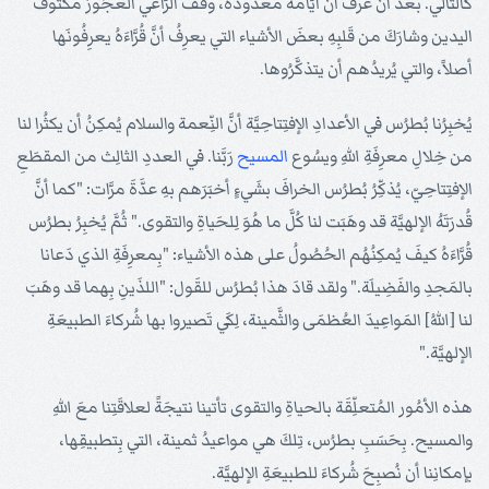
كالتالي. بعدَ أن عرفَ أنَّ أيَّامَهُ معدُودة، وقفَ الرَّاعي العجُوز مكتُوفَ
اليدين وشارَكَ من قَلبِهِ بعضَ الأشياء التي يعرِفُ أنَّ قُرَّاءَهُ يعرِفُونَها
أصلاً، والتي يُريدُهم أن يتذكَّرُوها.
يُخبِرُنا بُطرُس في الأعدادِ الإفتِتاحِيَّة أنَّ النِّعمة والسلام يُمكِنُ أن يكثُرا لنا
من خِلالِ معرِفَةِ اللهِ ويسُوع
المسيح
رَبَّنا. في العددِ الثالِث من المقطَعِ
الإفتِتاحِيّ، يُذكِّرُ بُطرُس الخرافَ بشَيءٍ أخبَرَهم بهِ عدَّةَ مرَّات: "كما أنَّ
قُدرَتَهُ الإلهيَّة قد وهَبَت لنا كُلَّ ما هُوَ لِلحَياةِ والتقوى." ثُمَّ يُخبِرُ بطرُس
قُرَّاءَهُ كيفَ يُمكِنُهُم الحُصُولُ على هذه الأشياء: "بِمعرِفَةِ الذي دَعانا
بالمَجدِ والفَضِيلَة." ولقد قادَ هذا بُطرُس للقَول: "اللذَينِ بِهما قد وهَبَ
لنا [اللهُ] المَواعِيدَ العُظمَى والثَّمينة، لِكَي تَصيروا بها شُركاءَ الطبيعَةِ
الإلهيَّة."
هذه الأمُور المُتعلِّقَة بالحياةِ والتقوى تأتينا نتيجَةً لعلاقَتِنا معَ اللهِ
والمسيح. بِحَسَبِ بطرُس، تِلكَ هي مواعيدُ ثمينة، التي بِتطبيقِها،
بإمكانِنا أن نُصبِحَ شُركاءَ للطبيعَةِ الإلهيَّة.