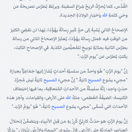
القُدُس، كما يُحرِّكُ الريحُ شِراعَ السفينة. ويربُطُ بُطرُس تصريحَهُ عن
وحي كلمةِ
الله
بإختِبارِ الولادَةِ الجديدة.
الإصحاحُ الثاني يُشبِهُ إلى حدٍّ كَبيرٍ رِسالَةَ يهُوَّذا، لِهذا لن نقضِيَ الكثيرَ
من الوقتِ فيه. فمثل رِسالَة يهُوَّذا، يُعتَبَرُ الإصحاحُ الثاني من رسالة
بطرُس الثانية بمثابَةِ توبيخٍ للمُعلِّمين الكذبة. في الإصحاحِ الثالِث،
يكتبُ بُطرُس عن "يوم الرَّبّ."
إنَّ "يومَ الرَّبِّ" هُوَ واحدٌ من سلسلِةِ أحداثٍ يُشارُ إليها جَمَاعِيَّاً بعبارَة
"مجيء يسُوع
المسيح
ثانيَةً." إنَّ مجيءَ
المسيح
ثانِيَةً ليسَ مُجرَّدَ
حدَثٍ واحِد؛ إنَّهُ سلسِلَةٌ من الأحداثِ المُتعاقِبَة، بما فيها إختِطاف
الكنيسة؛ الضيقَةُ العُظمى؛ ملكُ
الله
على الأرض؛ والقيامات. وآخِرَ هذه
الأحداث التي تُسمَّى "مجيء يسُوع
المسيح
ثانيَةً،" هُوَ "يومُ الرَّبّ."
إنَّ يومَ الرَّبِّ هو حدَثٌ كارِثيٌّ كُرِزَ بهِ من قِبلِ الأنبِياءِ، ويتضمَّنُ إنحلالَ
العناصِر المادِيَّة على الأرض. قالَ يسُوع، "السماءُ والأرضُ تزُولان." يذكُرُ