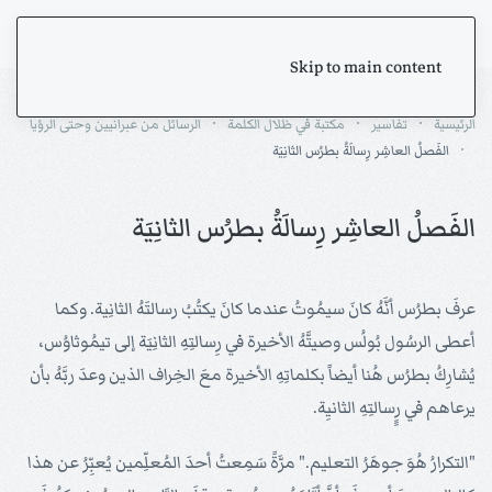
Skip to main content
الرئيسية
تفاسير
مكتبة في ظلال الكلمة
الرسائل من عبرانيين وحتى الرؤيا
الفَصلُ العاشِر رِسالَةُ بطرُس الثانِيَة
الفَصلُ العاشِر رِسالَةُ بطرُس الثانِيَة
عرفَ بطرُس أنَّهُ كانَ سيمُوتُ عندما كانَ يكتُبُ رسالتَهُ الثانِية. وكما
أعطى الرسُول بُولُس وصيتَّهُ الأخيرة في رِسالتِهِ الثانِيَة إلى تيمُوثاوُس،
يُشارِكُ بطرُس هُنا أيضاً بكلماتِهِ الأخيرة معَ الخِراف الذين وعدَ ربَّهُ بأن
يرعاهم في رٍِسالتِهِ الثانيِة.
"التكرارُ هُوَ جوهَرُ التعليم." مرَّةً سَمِعتُ أحدَ المُعلِّمين يُعبِّرُ عن هذا