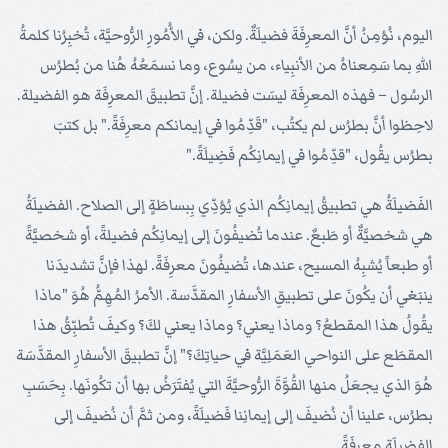
اليوم، نُؤمِنُ أنَّ المعرِفَةَ فضيلَةٌ. ولكن، في الأُمُورِ الرُّوحيَّة، تُخبِرُنا كلمةُ
اللهِ بما سَمِعناهُ من الأنبِياء، من يسُوع، وما نسمَعُهُ هُنا من بُطرُس
الرسُول – فهذه المعرِفَة ليسَت فضيلة. إنَّ تطبيقَ المعرِفَة هو الفضيلة.
لاحِظوا أنَّ بطرُس لم يكتُب، "قَدِّمُوا في إيمانكم معرِفَةً." بل كتبَ
بطرُس يقُول، "قدِّمُوا في إيمانِكُم فَضِيلَةً."
الفَضيلَةُ هي تطبيقُ إيمانِكُم الذي يُؤدِّي بِبساطَةٍ إلى الصلاح. الفضيلَةُ
هي شخصيَّةٌ أو طَبعٌ. عندما تُضيفُونَ إلى إيمانِكُم فضيلةً، أو شخصيَّةً
أو طبعاً يُشبِهُ المسيح، عندها، تُضيفُونَ معرِفَةً. لهذا فإنَّ تشديدَنا
ينبَغي أن يكُونَ على تطبيقِ الأسفارِ المقدَّسة. الأمرُ المُهِمُّ هُوَ "ماذا
يقُولُ هذا المقطعُ؟ وماذا يعني؟ وماذا يعني لكَ؟ وكيفَ تُطبِّقُ هذا
المقطَع على النواحي العَمَلِيَّة في حياتِكَ؟" إنَّ تطبيقَ الأسفارِ المقدَّسَة
هُوَ الذي يجعَلُ منها القُوَّةَ الرُّوحيَّةَ التي يُفتَرَضُ بها أن تكُونَها. بِحَسَبِ
بطرُس، علينا أن نُضيفَ إلى إيمانِنا فَضيلَةً، ومن ثمَّ أن نُضيفَ إلى
الفضيلَةِ معرِفَةً.