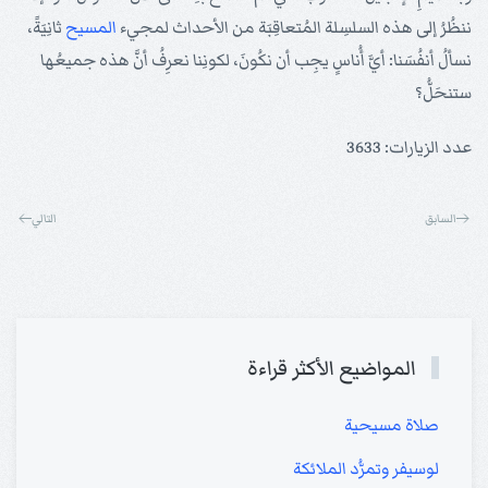
ننظُرُ إلى هذه السلسِلة المُتعاقِبَة من الأحداث لمجيء
المسيح
ثانِيَةً،
نسألُ أنفُسَنا: أيَّ أُناسٍ يجِب أن نكُونَ، لكونِنا نعرِفُ أنَّ هذه جميعُها
ستنحَلُّ؟
عدد الزيارات: 3633
السابق
التالي
المواضيع الأكثر قراءة
صلاة مسيحية
لوسيفر وتمرُّد الملائكة