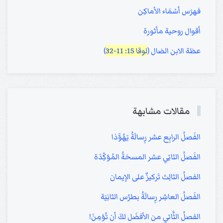
فهرَس أسْمَاء الأماكِن
أقوال روحية مأثورة
عظة الابن الضال (
لوقا 15: 11-32
)
مقالات مشابهة
الفَصلُ الرابِع عشر رِسالَةُ يَهُوَّذا
الفَصلُ الثانِي عشر المسحَةُ المُؤكِّدَة
الفصلُ الثالِث تَركيزٌ على الإيمان
الفَصلُ العاشِر رِسالَةُ بطرُس الثانِيَة
الفصلُ الثَّاني من الأفضَل لكَ أن تُؤمِنَ!