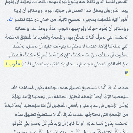
القُدُس نفسهُ الذي تكلَّمَ عنهُ يسُوعُ نبَويَّاً بهذه الكلمات، يُمكِنُهُ أن يَقُومَ
بهذا الدَّورِ وأن يعمَلَ هذا العمل في حياتِنا اليوم. وبإمكانِهِ أن يُرينا
أُمُوراً آتِيَة مُتَعلِّقَة بمجيءِ المسيحِ ثانِيَةً، من خلالِ دراسَتِنا لكلمةِ
الله
.
وبإمكانِهِ أن يَقُودَ حياتَنا ويُوجِّهها، اليوم، غداً، وبعدَ غَد، بإعطائِنا
الحكمة التي نعرِفُ أنَّنا لا نتمتَّعُ بها، والنِّعمَةَ والشَّجاعَةَ لنُطَبِّقَ الحكمَةَ
التي يَمنَحُنا إيَّاها. عندما لا نعلَمُ ما يتوجَّبُ علينا أن نعمَل، يَحُضُّنا
يعقُوبُ أن نطلُبَ منَ اللهِ حكمَةً، "إن كانَ أحدٌ تُعوِزُهُ حِكمَةٌ، فَليَطلُب
منَ اللهِ الذي يُعطي الجميعَ بِسخاءٍ ولا يُعَيِّر، وسيُعطَى لهُ." (
يعقُوب 1:
).
5
عندَما نُدرِكُ أنَّنا لا نستَطيعُ تطبيقَ هذه الحِكمة بِدُونِ مُساعَدَةِ الله،
سيُعطينا الرَّبُّ أيضاً النِّعمَةَ لنُطَبِّقَ الحكمَةَ التي يُعطينا إيَّاها. يُؤكِّدُ
بُولُس الرَّسُول في عددٍ مليءٍ بأفعَلِ التَّفضِيل أنَّ اللهَ سيُعطينا أيضاً فيضاً
منَ النِّعمَةِ التي نحتاجُها عندما نُدرِكُ أنَّنا لا نستطيعُ تطبيقَ هذه
الحكمة بِدُونِ مُساعَدَتِهِ: "واللهُ قادِرٌ أن يَزيدَكُم كُلَّ نِعمَةٍ لِكَي تَكُونُوا
ولَكُم كُلُّ إكتِفاءٍ كُلَّ حِينٍ في كُلِّ شَيءٍ تزدادُونَ في كُلِّ عَمَلٍ صالِحٍ."