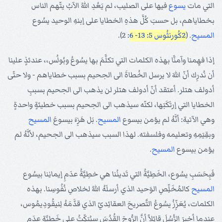
التي مات
يسوع
فيها على الصليب، لم يَعُدِ اللهُ الآبُ يتّهم الناس
بخطاياهم، بل حسبَ كُلَّ هذهِ الخطايا على إبنهِ الوحيد يسُوع
المسيح
. (
2كُورنثُوس 5: 13- 6
: 2).
إذا فهِمنا وآمنَّا بهذه الكلمات التي تكلَّمَ بها يسُوعُ وبُولُس،، عندئذٍ علينا
أن نُدرِك أنّ اللهَ لا يرسل الخُطاةَ الى الجحيم بسبب خطاياهم - ولا حتّى
أدولف هتلر. أعتقد أنّ أدولف هتلر لن يذهب الى الجحيم بسببِ
الخطايا التي إرتَكَبَها، لكنّه سيذهب الى الجحيم بسبب خطيئةٍ واحدةٍ
وهي الآتية: أنَّهُ لم يؤمن بيسوع
المسيح
. بَل هَزِءَ بيسوعَ
المسيح
وبقِيَمِهِ وتعليمه وفلسفته. لهذا السبب سيذهب الى الجحيم، لأنَّهُ لم
يؤمن بيسوع
المسيح
.
فَبِحَسَبِ يسُوع، الخَطِيَّةُ التي تَدينُنا هي خطِيَّةُ عدَمِ إيمانِنا بيسُوع
المسيح
كالمُخَلِّصِ الوَحيد الذي أرسلَهُ اللهُ لخلاصِ نُفُوسِنا. بهذه
الكلمات، يُعَزِّزُ يسُوعُ التَّصريحَ العقائِديّ الذي قدَّمَهُ لِنيقُودِيمُوس،
عندما أخبرَ الرُّسُلَ قائِلاً أنَّ الرُّوحَ القُدُسَ سيُبَكِّتُ على خَطِيَّةِ عدَمِ