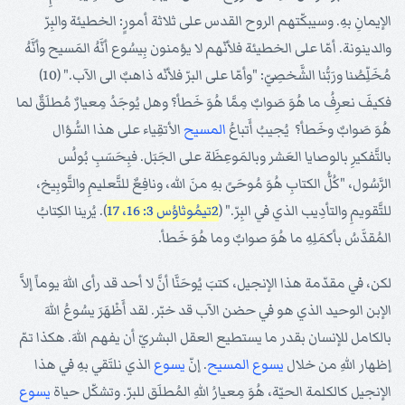
الإيمانِ بهِ. وسيبكّتهم الروح القدس على ثلاثة أمورٍ: الخطيئة والبِرّ
والدينونة. أمّا على الخطيئة فلأنّهم لا يؤمنون بِيسُوع أنَّهُ المَسيح وأنَّهُ
مُخَلِّصُنا ورَبُّنا الشَّخصِيّ: "وأمّا على البرّ فلأنّه ذاهبٌ الى الآب." (10)
فكيفَ نعرِفُ ما هُوَ صَوابٌ مِمَّا هُوَ خَطأ؟ وهل يُوجَدُ مِعيارٌ مُطلَقٌ لما
هُوَ صَوابٌ وخَطأ؟ يُجيبُ أَتباعُ
المسيح
الأتقِياء على هذا السُّؤال
بالتَّفكيرِ بالوصايا العَشر وبالمَوعِظَة على الجَبَل. فبِحَسَبِ بُولُس
الرَّسُول، "كُلُّ الكتابِ هُوَ مُوحَىً بهِ منَ الله، ونافِعٌ للتَّعليمِ والتَّوبِيخ،
للتَّقويمِ والتأدِيب الذي في البِرّ." (
2تيمُوثاوُس 3: 16، 17
). يُرينا الكِتابُ
المُقدَّسُ بأكمَلِهِ ما هُوَ صوابٌ وما هُوَ خَطأ.
لكن، في مقدّمة هذا الإنجيل، كتبَ يُوحَنَّا أنَّ لا أحد قد رأى اللهَ يوماً إلاَّ
الإبن الوحيد الذي هو في حضن الآب قد خبّر. لقد أَظْهَرَ يسُوعُ اللهَ
بالكامل للإنسان بقدر ما يستطيع العقل البشريّ أن يفهم اللهَ. هكذا تمّ
إظهار اللهِ من خلال
يسوع
المسيح
. إنّ
يسوع
الذي نلتَقي بهِ في هذا
الإنجيل كالكلمة الحيّة، هُوَ مِعيارُ اللهِ المُطلَق للبرّ. وتشكّل حياة
يسوع