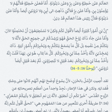
العَاْلَمَ عَلَىْ خَطِيَّةٍ وَعَلَىْ بِرٍّ وَعَلَىْ دَيْنُوْنَةٍ. أَمَّاْ فَعَلَىْ خَطِيَّةٍ فَلأَنَّهُمْ لا
يُؤْمِنُوْنَ بِيْ. وَأَمَّاْ عَلَىْ بِرٍّ فَلأَنِّيْ ذَاْهِبٌ الى أَبِيْ وَلا تَرَوْنَنِيْ أَيْضاً. وَأَمَّاْ عَلَىْ
دَيْنُوْنَةٍ فَلأَنَّ رَئِيْسَ هَذَاْ العَاْلَمِ قَدْ دِيْنَ.
"إِنَّ لِيْ أُمُوْراً كَثِيْرَةً أَيْضاً لأَقُوْلَ لَكُمْ وَلَكِنْ لا تَسْتَطِيْعُوْنَ أَنْ تَحْتَمِلُوْا الآنَ.
وَأَمَّاْ مَتَىْ جَاْءَ ذَاْكَ رُوْحُ الحَقِّ فَهُوَ يُرْشِدُكُمْ الى جَمِيْعِ الحَقِّ لأَنَّهُ لا
يَتَكَلَّمُ مِنْ نَفْسِهِ بَلْ كُلُّ مَاْ يَسْمَعُ يَتَكَلَّمُ بِهِ وَيُخْبِرُكُمْ بِأُمُوْرٍ آتِيَةٍ. ذَاْكَ
يُمَجِّدُنِيْ لأَنَّهُ يَأْخُذُ مِمَّاْ لِيْ وَيُخْبِرُكُمْ. كُلُّ مَاْ لِلآبِ هُوَ لِيْ. لِهَذَاْ قُلْتُ إِنَّهُ
يَأْخُذُ مِمَّاْ لِيْ وَيُخْبِرُكُمْ. بَعْدَ قَلِيْلٍ لا تُبْصِرُوْنِيْ. ثُمَّ بَعْدَ قَلِيْلٍ أَيْضَاً
تَرَوْنَنِيْ." (
يُوحَنَّا 16: 5- 16
)
لقد أُصِيبَ الرُّسُلُ بالحُزنِ، لأنَّ يسُوعَ أوضَحَ لهُم أنَّهُم كانُوا على وشكِ
فُقدانِهِ. ولكن في هذا الإطار، نَجِدُ واحِداً من أعظَمِ تصريحاتِهِ عنِ
الرُّوحِ القُدُس. "خَيرٌ لكُم أن أنطَلِق. لأنَّهُ إن لم أنطَلِقْ لا يأتِيكُمُ المُعَزِّي."
(16: 7) طريقَةٌ أُخرى للتَّعبِيرِ عن هذا المَفهُوم هي: "الحقَّ أقُولُ لكُم إنَّهُ
من أجلِ خَيرِكُم أنا أمضِي بعيداً، لأنَّني إن لم أمضِ بعيداً، لن يأتِيَكُم