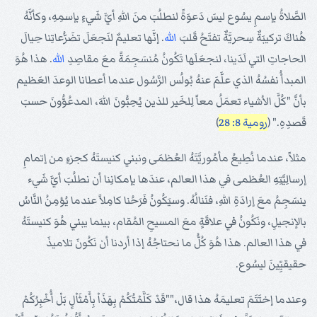
الصَّلاةُ بإسمِ يسُوع ليسَ دَعوَةً لنطلُبَ منَ اللهِ أيَّ شَيءٍ بإسمِهِ، وكأنَّهُ
هُناكَ تركيبَةٌ سِحريَّةٌ تفتَحُ قَلبَ
الله
. إنَّها تعليمٌ لنَجعَلَ تضَرُّعاتِنا حِيالَ
الحاجاتِ التي لَدَينا، لنجعَلَها تَكُونُ مُنسَجِمَةً معَ مقاصِدِ
الله
. هذا هُوَ
المبدأُ نفسُهُ الذي علَّمَ عنهُ بُولُس الرَّسُول عندما أعطانا الوعدَ العَظيم
بأنَّ "كُلَّ الأشياء تعمَلُ معاً لِلخَير للذين يُحِبُّونَ اللهَ، المدعُوُّونَ حسبَ
قَصدِهِ." (
رومية 8: 28
)
مثلاً، عندما نُطِيعُ مأمُوريَّتَهُ العُظمَى ونبني كنيستَهُ كجزءٍ من إتمامِ
إرسالِيَّتِهِ العُظمى في هذا العالم، عندَها بإمكانِنا أن نطلُبَ أيَّ شَيء
ينسَجِمُ معَ إرادَةِ اللهِ، فنَنالُهُ. وسيَكُونُ فَرَحُنا كامِلاً عندما يُؤمِنُ النَّاسُ
بالإنجيلِ، ونَكُونُ في علاقَةٍ معَ المسيحِ المُقام، بينما يبني هُوَ كنيستَهُ
في هذا العالم. هذا هُوَ كُلُّ ما نحتاجُهُ إذا أردنا أن نَكُونَ تلاميذَ
حقيقيِّينَ ليسُوع.
وعندما إختَتَمَ تعليمَهُ هذا قال،""قَدْ كَلَّمْتُكُمْ بِهَذَاْ بِأَمْثَاْلٍ بَلْ أُخْبِرُكُمْ