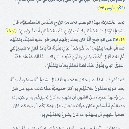
(
2كُورنثُوس 9:8
).
بَعدَ المُشارَكَة بهذا الوصفِ لخدمَةِ الرُّوحِ القُدُس المُستَقبَلِيَّة، قالَ
يسُوعُ للرُّسُل: "بَعْدَ قَلِيْلٍ لا تُبْصِرُوْنِيْ. ثُمَّ بَعْدَ قَلِيْلٍ أَيْضَاً تَرَوْنَنِيْ". (
يُوحَنَّا
16: 16
) منَ الواضِحِ أنَّهُ كانَ يستَدرِجُهُم ليطرَحُوا عليهِ أسئِلَةً. ولكنَّهُم
تساءَلُوا فيما بَينَهُم: "مَاْ هُوَ هَذَاْ الذِيْ يَقُوْلُهُ لَنَاْ بَعْدَ قَلِيْلٍ لا تُبْصِرُوْنَنِيْ
ثُمَّ بَعْدَ قَلِيْلٍ أَيْضَاً تَرَوْنَنِيْ وَلأَنِّيْ ذَاْهِبٌ الى الآبِ. فَقَاْلُوْا مَاْ هُوَ هَذَاْ
القَلِيْلُ الذِيْ يَقُوْلُ عَنْهُ. لَسْنَاْ نَعْلَمُ بِمَاْذَاْ يَتَكَلَّمُ".
كما أشَرتُ سابِقاً، من خلالِ هذه العِظَة قالَ يسُوعُ أنَّهُ سيَمُوتُ، وأنَّهُ
بعدَ مَوتِهِ ستَكُونُ علاقَتُهُم بهِ أكثَرُ حميميَّةً ممَّا كانت عليهِ من قَبل.
من وُجهَةِ نظَرِنا، منَ السَّهلِ أن نفهَمَ ما كانَ يُخبِرُهُم بهِ. ولكن، إذا
وضعَتُم أنفُسَكُم مكانَ هؤُلاء الرِّجال، هل بإمكانِكُم أن تَرَوا كم كانَ
صعباً عليهِم أن يفهَمُوا ما كانَ يسُوعُ يُعَلِّمُهُم بِهِ.
بينما كانُوا يسألُونَهُ عن مَعنى قَولِهِ: "بَعْدَ قَلِيْلٍ لا تُبْصِرُوْنِيْ. ثُمَّ بَعْدَ