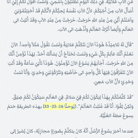
عَنِ الآبِ عَلانِيَّةً. فِيْ ذَلِكَ اليَوْمِ تَطْلُبُوْنَ بِاسْمِيْ. وَلَسْتُ أَقُوْلُ لَكُمْ إِنِّيْ أَنَاْ
أَسْأَلُ الآبَ مِنْ أَجْلِكُمْ. لأَنَّ الآبَ نَفْسَهُ يُحِبُّكُمْ لأَنَّكُمْ قَدْ أَحْبَبْتُمُوْنِيْ
وآمَنْتُمْ أَنِّيْ مِنْ عِنْدِ اللهِ خَرَجْتُ. خَرَجْتُ مِنْ عِنْدِ الآبِ وَقَدْ أَتَيْتُ الى
العَاْلَمِ وَأَيْضاً أَتْرُكُ العَاْلَمَ وَأَذْهَبُ الى الآبَ.
"قَاْلَ لَهُ تَلامِيْذُهُ هُوَذَاْ الآنَ تَتَكَلَّمُ عَلانِيَةً وَلَسْتَ تَقُوْلُ مَثَلاً وَاْحِداً. الآنَ
نَعْلَمُ أَنَّكَ عَاْلِمٌ بِكُلِّ شَيْءٍ وَلَسْتَ تَحْتَاْجُ أَنْ يَسْأَلَكَ أَحَدٌ. لِهَذَاْ نُؤْمِنُ أَنَّكَ
مِنَ اللهِ خَرَجْتَ. أَجَاْبَهُمْ يَسُوْعُ الآنَ تُؤْمِنُوْنَ. هُوَذَاْ تَأْتِيْ سَاْعَةٌ وَقَدْ أَتَتِ
الآنَ تَتَفَرَّقُوْنَ فِيْهَاْ كُلُّ وَاْحِدٍ الى خَاْصَّتِهِ وَتَتْرُكُوْنَنِيْ وَحْدِيْ. وَأَنَاْ لَسْتُ
وَحْدِيْ لأَنَّ الآبَ مَعِيْ.
"قَدْ كَلَّمْتُكُمْ بِهَذَاْ لِيَكُوْنَ لَكُمْ فِيَّ سَلامٌ. فِيْ العَاْلَمِ سَيَكُوْنُ لَكُمْ ضِيْقٌ.
وَلَكِنْ ثِقُوْا. أَنَاْ قَدْ غَلَبْتُ العَاْلَمَ". (
يُوحنَّا 16: 25- 33
) بهذه الطريقةِ ختمَ
يسوعُ عظةَ العُلِّيَّة.
عندما أخبَرَ يسُوعُ الرُّسُلُ أنَّهُ كانَ يتكلَّمُ بِصُورَةٍ مجازِيَّة، كانَ يُشيرُ إلى