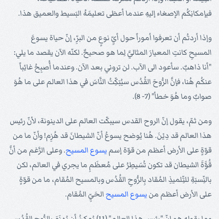
فبإمكانِكُم الإصغاء إليهِ عندما أعطَى تعليمَهُ البَسيط والعميق هذا.
وإذا أردتُم أن تعرفوا أموراً حول أيِّ نوعٍ من البرِّ، إنّ حياة يسوعَ
المسيحِ كانتِ المعيارَ المثاليَّ لِما هو صحيحٌ. لكنّه الآن يقصد ما يلي:
"أنا ذاهبٌ. سأعود الى الآب. لن تروني بعد الآن. وعندما أُصبِحُ غائِباً
عنكُم هُنا، فإنَّ الرُّوحَ القُدُس سيُبَكِّتُ النَّاسَ في هذا العالم على ما هُوَ
صوابٌ وما هُوَ خطأ" (7- 8).
ومن ثمّ، يقول إنّ الروح القدس سيبكّت العالم على الدينونة، لأنّ رئيس
هذا العالم قد دِيْنَ. هُنا يُوضح يسوعُ أنّ الشيطانَ قد هُزِم! وأنّ ما من
قوّةٍ على الأرض أعظم من قوّة إسم
يسوع
المسيح
. وعلى الرَّغم من أنَّ
قُوَّةَ الشيطان قد تكون تُسَيطِرُ على مُعظَمِ ما يجري في العالم، لكن
بالنِّسبَةِ للتِّلميذِ المُقاد بِالرُّوحِ القُدُس وبالمسيح المُقام، ما من قوّةٍ
على الأرض أعظم من
يسوع
المسيح
الحَيِّ المُقام.
وما يقوله هو إنّ "رئيس هذا العالم" (11) يُمكِنُ أن يُهزَمَ بِالرُّوحِ القُدُس.