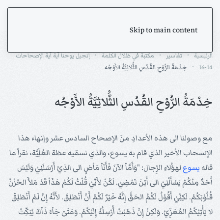
Skip to main content
الرئيسية
تفاسير
مكتبة في ظلال الكلمة
إنجيل يوحنا آية آية الإصحاحات
14-16
خِدْمَةُ الرُّوْحِ القُدُسِ الثُّلاثِيَّةُ الأَوْجُه
خِدْمَةُ الرُّوْحِ القُدُسِ الثُّلاثِيَّةُ الأَوْجُه
مع وصولنا الى هذه الأعدادِ منَ الإصحاح السادس عشر وإنهاء هذا
الإنسحاب الأخير الذي قام به يسوع، والذي نسمّيه عظة العُلِّيَّة، نقرأ ما
قاله
يسوع
لهؤُلاءِ الرِّجال: "وَأَمَّاْ الآنَ فَأَنَاْ مَاْضٍ الى الذِيْ أَرْسَلَنِيْ وَلَيْسَ
أَحَدٌ مِنْكُمْ يَسْأَلُنِيْ الى أَيْنَ تَمْضِيْ. لَكْنْ لأَنِّيْ قُلْتُ لَكُمْ هَذَاْ قَدْ مَلأَ الحُزْنُ
قُلُوْبَكُمْ. لَكِنِّيْ أَقُوْلُ لَكُمُ الحَقَّ إِنَّهُ خَيْرٌ لَكُمْ أَنْ أَنْطَلِقَ. لأَنَّهُ إِنْ لَمْ أَنْطَلِقْ
لا يَأْتِيْكُمُ المُعَزِّيْ. وَلَكِنْ إِنْ ذَهَبْتُ أُرْسِلُهُ إِلَيْكُمْ. وَمَتَىْ جَاْءَ ذَاْكَ يُبَكِّتُ