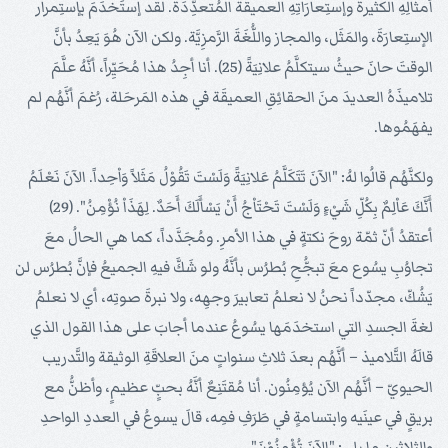
أمثالِهِ الكثيرة وإستِعارَاتِهِ العميقَة المُتعدِّدَة. لقد إستَخدَمَ بإستِمرار
الإستِعارَةَ، والمَثَل، والمجاز واللُّغَةَ الرَّمزِيَّة. ولكن الآن هُوَ يَعِدُ بأنَّ
الوقتَ حانَ حيثُ سيتكلَّمُ علانِيَةً (25). أنا أجِدُ هذا مُحَيِّراً، أنَّهُ علَّمَ
تلاميذَهُ العديدَ منَ الحقائِقِ العميقَة في هذه المَرحَلة، رُغمَ أنَّهُم لم
يفهَمُوها.
ولكنَّهُم قالُوا لهُ: "الآنَ تَتَكَلَّمُ عَلانِيَةً وَلَسْتَ تَقُوْلُ مَثَلاً وَاْحِداً. الآنَ نَعْلَمُ
أَنَّكَ عَاْلِمٌ بِكُلِّ شَيْءٍ وَلَسْتَ تَحْتَاْجُ أَنْ يَسْأَلَكَ أَحَدٌ. لِهَذَاْ نُؤْمِنُ". (29)
أعتقدُ أنّ ثمّة روحَ نكتةٍ في هذا الأمرِ. ومُجَدَّداً، كما هي الحالُ معَ
تجاوُبِ يسُوع معَ تبجُّحِ بُطرُس بأنَّهُ ولو شَكَّ فيهِ الجميعُ فإنَّ بُطرُس لن
يَشُكّ، مجدّداً نحنُ لا نعلمُ تعابيرَ وجهِه، ولا نبرةَ صوتِه، أي لا نعلمُ
لغةَ الجسدِ التي استخدَمَها يسُوعُ عندما أجابَ على هذا القول الذي
قالَهُ التَّلاميذ – أنَّهُم بعدَ ثلاثِ سنواتٍ منَ العلاقَةِ الوثيقة والتَّدريب
الحيويّ – أنَّهُم الآن يُؤمِنُون. أنا مُقتَنِعٌ أنَّهُ بحبٍّ عظيمٍ، وأظنُّ مع
بريقٍ في عينَيه وابتسامةٍ في طَرَفِ فمِه، قالَ يسوعُ في العددِ الواحدِ
والثلاثين ما يلي: "الآنَ تُؤْمِنُوْنَ".