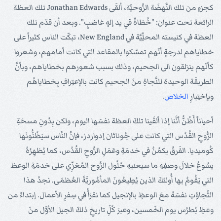
كجزءٍ من تلك النَّهضَة الرُّوحيَّة، ألقَى Jonathan Edwards تلك العظة
الرائعة تحت عنوان: "خُطَاةٌ في يد إلهٍ غاضبٍ". وبعد أن قدّم تلك
العظة في كنيسته المحلِّيَّة في New England، تبكّت الناس كثيراً على
خطاياهم لدرجةٍ أنّهم تمسّكوا بالمقاعد التي كانت أمامهم، وشعروا
كأنّهم ينزلقون الى الجحيم، وذلك بسبب شعورهم بخطاياهم، وبأنَّ
الطريقَة الوحيدة للنَّجاةِ منَ الجحيم كانت بالإعتِرافِ بِخطاياهُم
وبإختِبارِ
الخلاص
.
أحياناً أَظُنُّ أنَّنا إذا ألقَينا تلكَ العظة نفسَها اليوم، ولكن بِدُونِ مسحَةِ
الرُّوحِ القُدُس التي كانت على جُوناثان إدواردز، فإنَّ النَّاس سيَظُنُّونَها
كُوميديا. الفَرقُ يكمُنُ في خدمَةِ وعَمَلِ الرُّوحِ القُدُس، كما يُظهِرُهُ
يسُوعُ خلالَ وصفِهِ ما سيعنيهِ حُلُول الرُّوح المُعَزِّي على خدمَةِ الوعظ
التي يَقُومُ بها أُولئكَ الذين يُطِيعُونَ المأمُوريَّةَ العُظمَى. نجدُ هذا
التَّجاوُبَ نفسَهُ معَ الوعظِ بالإنجيل كما نقرَأُ في سِفرِ الأعمال. إبتداءً من
وعظِ بُطرُس يوم الخَمسين، وعبرَ كُلِّ تاريخِ ذلكَ الجيل الأوَّل منَ