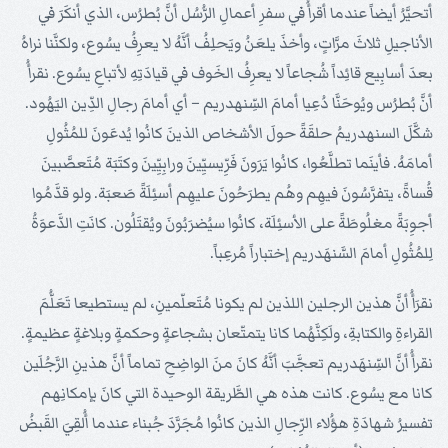
أتحيَّرُ أيضاً عندما أقرأُ في سفرِ أعمالِ الرُّسُل أنَّ بُطرُس، الذي أنكَرَ في
الأناجيلِ ثلاثَ مرَّاتٍ، وأخذَ يلعَنُ ويَحلِفُ أنَّهُ لا يعرِفُ يسُوع، ولكنَّنا نراهُ
بعدَ أسابِيع قائِداً شُجاعاً لا يعرِفُ الخَوف في قيادَتِهِ لأتباعِ يسُوع. نقرأُ
أنَّ بُطرُس ويُوحَنَّا دُعِيا أمامَ السِّنهدريم – أي أمامَ رجالِ الدِّين اليَهُود.
شكَّلَ السنهدريمُ حلقَةً حولَ الأشخاص الذينَ كانُوا يُدعَونَ للمُثُولِ
أمامَهُ. فأينَما تطلَّعُوا، كانُوا يَرَونَ فَرِّيسيِّينَ ورابِيِّينَ وكتَبَة مُتَعصَّبينَ
قُساةً، يتفرَّسُونَ فيهِم وهُم يطرَحُونَ عليهِم أسئِلَةً صَعبَة. ولو قدَّمُوا
أجوِبَةً مغلُوطَةً على الأسئِلَة، كانُوا سيُضرَبُونَ ويُقتَلُون. كانَتِ الدَّعوَةُ
لِلمُثُولِ أمامَ السَّنهَدريم إختباراً مُرعِباً.
نقرَأُ أنَّ هذين الرجلين اللذين لم يكونا مُتَعلّمينِ، لم يستطيعا تَعَلُّمَ
القراءةِ والكتابةِ، ولَكِنَّهُما كانا يتمتّعان بشجاعةٍ وحكمةٍ وبلاغةٍ عظيمةٍ.
نقرأُ أنَّ السِّنهَدريم تعجَّبَ أنَّهُ كانَ منَ الواضِحِ تماماً أنَّ هذينِ الرَّجُلَين
كانا مع يسُوع. كانت هذه هي الطَّريقة الوحيدة التي كانَ بإمكانِهم
تفسيرُ شهادَةِ هؤُلاء الرِّجالِ الذين كانُوا مُجَرَّدَ جُبناء عندما أُلقِيَ القَبضُ