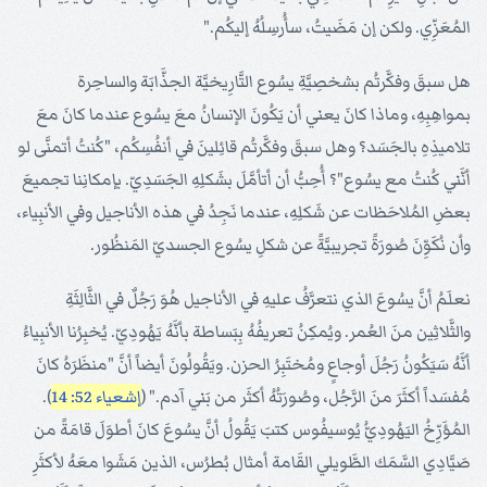
المُعَزِّي. ولكن إن مَضَيتُ، سأُرسِلُهُ إليكُم."
هل سبقَ وفكَّرتُم بشخصِيَّةِ يسُوع التَّارِيخيَّة الجذَّابَة والساحِرة
بمواهِبِهِ، وماذا كانَ يعني أن يَكُونَ الإنسانُ معَ يسُوع عندما كانَ معَ
تلاميذِهِ بالجَسَد؟ وهل سبقَ وفكَّرتُم قائِلينَ في أنفُسِكُم، "كُنتُ أتمنَّى لو
أنَّني كُنتُ مع يسُوع"؟ أُحِبُّ أن أتأمَّلَ بشَكلِهِ الجَسَدِيّ. بإمكانِنا تجميعَ
بعضِ المُلاحَظات عن شَكلِهِ، عندما نَجِدُ في هذه الأناجيل وفي الأنبِياء،
وأن نُكَوِّنَ صُورَةً تجريبيَّةً عن شكلِ يسُوع الجسديّ المَنظُور.
نعلَمُ أنَّ يسُوعَ الذي نتعرَّفُ عليهِ في الأناجيل هُوَ رَجُلٌ في الثَّالِثَةِ
والثَّلاثِين منَ العُمر. ويُمكِنُ تعريفُهُ بِبَساطة بأنَّهُ يَهُودِيّ. يُخبِرُنا الأنبِياءُ
أنَّهُ سَيَكُونُ رَجُلَ أوجاعٍ ومُختَبِرُ الحزن. ويَقُولُونَ أيضاً أنَّ "منظَرَهُ كانَ
مُفسَداً أكثَرَ منَ الرَّجُل، وصُورَتُهُ أكثَر من بَني آدم." (
إشعياء 52: 14
).
المُؤَرِّخُ اليَهُودِيُّ يُوسيفُوس كتبَ يَقُولُ أنَّ يسُوعَ كانَ أطوَلَ قامَةً من
صَيَّادِي السَّمَك الطَّويلي القَامة أمثال بُطرُس، الذين مَشَوا معَهُ لأكثَرِ