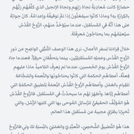
حضارَةٍ كانت مُعادِيَةً تجاهَ رَبِّهِم وتجاهَ الإنجيل الذي كلَّفَهُم رَبُّهُم
بالكِرازَةِ بهِ؟ وماذا كانُوا سيفعَلُونَ إذا تمَّ توقيفُهُ وإعدامُهُ. كانَ جوابُهُ
على هذا أنَّهُ في المُستَقبَل، عندما سيُؤخَذُ منهُم، الرُّوحُ القُدُسُ
سيُعلِمُهُم بما يحتاجُونَ مَعرِفَتَهُ.
خلالَ قِراءَتنا لِسفرِ الأعمال، نرى هذا الوصف التَّنبُّئِي الواضِح عن دَورِ
الرُّوحِ القُدُس وعملِهِ المُستَقبَلِيَّين، بينما يتحقَّقانِ حرفِيَّاً. فعندما جاءَ
الرُّوحُ القُدُسُ يومَ الخَمسين، عندما لم يَعرِفْ التلاميذُ ماذا عليهِم
فِعلُهُ، أعطاهُم الحكمة التي كانُوا يحتاجُونَها والنَّعمة والشجَّاعَة
للقِيامِ بالعَمَل. وأعطاهُم الرُّوحُ القُدُسُ النِّعمَةَ لِتَطبيقِ الحكمَةِ التي
أعطاهُم إيَّاها. وأظهَرَ لهُم ما سيحدُثُ في المُستَقبَل. فالرُّوحُ القُدُسُ
هُوَ المُؤلِّفُ الحقيقيُّ للرَّسائِلِ المُوحى بها التي كتبَها الرُّسُل، والتي
تُخبِرُنا بطُرُقٍ عجيبة عن مُستَقبَلِ هذا العالم.
هذا هُوَ التَّطبيقُ الشَّخصِيّ، التَّعبُّدِيّ والعَمَلِيّ بالنِّسبَةِ لكَ ولي:فالرُّوحُ