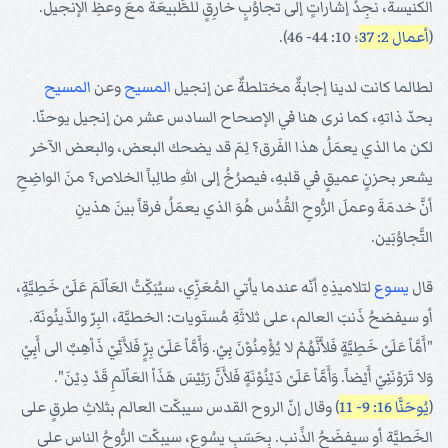
الكنيسة، نجِدُ إشاراتٍ إلى تجاوُبٍ خارِقٍ للطَّبيعَة معَ وعظِ الإنجيل.
(
أعمال 2: 37
؛ 10: 44- 46).
لطالما كانت لدينا إجابةٌ مختلطةٌ عن إنجيل
المسيح
وعن
المسيح
بحدّ ذاتهِ، كما نرى هنا في الإصحاح السادس عشر من إنجيل يوحنّا.
لكن ما الذي يعمَلُ هذا الفَرق؟ لِمَ قد يضحك البعض، والبعض الآخر
يشعر بحزنٍ عميقٍ في قلبهِ، فيصرُخُ إلى اللهِ طالِباً الخلاص؟ منَ الواضِحِ
أنَّ خدمَةَ وعملَ الرُّوحِ القُدُس هُوَ الذي يعمَلُ فرقاً بينَ هذينِ
التَّجاوُبَين.
قال
يسوع
لتلاميذِهِ أنّه عندما يأتي المُعَزِّي، سيُبَكِّتُ العَاْلَمَ عَلَىْ خَطِيَّةٍ،
أو سيفضحُ ذَنبَ العالم، على ثلاثَةِ مُستَويات: الخطيَّة، البِرّ والدَّينُونَة.
"أَمَّاْ عَلَىْ خَطِيَّةٍ فَلأَنَّهُمْ لا يُؤْمِنُوْنَ بِيْ. وَأَمَّاْ عَلَىْ بِرٍّ فَلأَنِّيْ ذَاْهِبٌ الى أَبِيْ
وَلا تَرَوْنَنِيْ أَيْضاً. وَأَمَّاْ عَلَىْ دَيْنُوْنَةٍ فَلأَنَّ رَئِيْسَ هَذَاْ العَاْلَمِ قَدْ دِيْنَ".
(
يُوحَنَّا 16: 9- 11
) وقال إنّ الروح القدس سيبكّت العالم بثلاثِ طرقٍ على
الخَطيَّة أو سيفضَحُ الذََنب. بِحَسَبِ يسُوع، سيبكّت الرُّوحُ الناس على