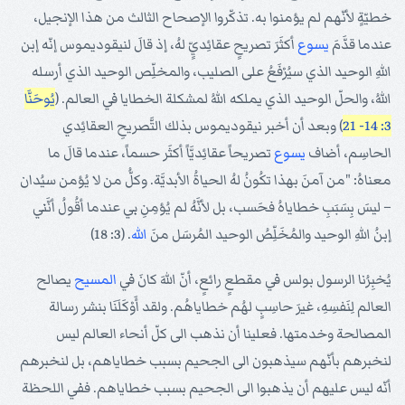
خطيّةٍ لأنّهم لم يؤمنوا به. تذكّروا الإصحاح الثالث من هذا الإنجيل،
عندما قدَّمَ
يسوع
أكثَرَ تصريحٍ عقائِديٍّ لهُ، إذ قالَ لنيقوديموس إنّه إبن
اللهِ الوحيد الذي سيُرْفَعُ على الصليب، والمخلِّص الوحيد الذي أرسله
اللهُ، والحلّ الوحيد الذي يملكه اللهُ لمشكلة الخطايا في العالم. (
يُوحَنَّا
3: 14- 21
) وبعد أن أخبر نيقوديموس بذلك التَّصريحِ العقائِدي
الحاسِم، أضاف
يسوع
تصريحاً عقائِديَّاً أكثَر حسماً، عندما قالَ ما
معناهُ: "من آمنَ بهذا تكُونُ لهُ الحياةُ الأبديَّة. وكلُّ من لا يُؤمن سيُدان
– ليسَ بِسَبَبِ خطاياهُ فحَسب، بل لأنَّهُ لم يُؤمِنِ بي عندما أقُولُ أنَّني
إبنُ اللهِ الوحيد والمُخَلِّصُ الوحيد المُرسَل منَ
الله
. (3: 18)
يُخبِرُنا الرسول بولس في مقطعٍ رائعٍ، أنّ اللهَ كانَ في
المسيح
يصالح
العالم لِنَفسِهِ، غيرَ حاسِبٍ لهُم خطاياهُم. ولقد أَوْكَلَنَا بنشر رسالة
المصالحة وخدمتها. فعلينا أن نذهب الى كلّ أنحاء العالم ليس
لنخبرهم بأنّهم سيذهبون الى الجحيم بسبب خطاياهم، بل لنخبرهم
أنّه ليس عليهم أن يذهبوا الى الجحيم بسبب خطاياهم. ففي اللحظة