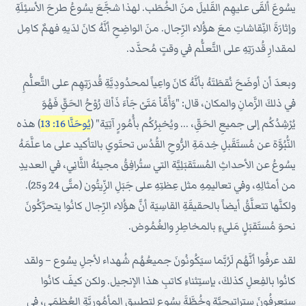
يسُوعَ ألقَى عليهِم القَليلَ منَ الخُطَب. لهذا شجَّعَ يسُوعُ طرحَ الأسئِلَةِ
وإثارَةَ النِّقاشاتِ معَ هؤُلاء الرِّجال. منَ الواضِحِ أنَّهُ كانَ لدَيهِ فهمٌ كامِل
لمقدارِ قُدرَتِهِ على التَّعلُّم في وقتٍ مُحدَّد.
وبعدَ أن أوضَحَ نُقطَتَهُ بأنَّهُ كانَ واعِياً لمحدُودِيَّةِ قُدرَتِهِم على التَّعلُّمِ
في ذلكَ الزَّمانِ والمكان، قال: "وَأَمَّاْ مَتَىْ جَاْءَ ذَاْكَ رُوْحُ الحَقِّ فَهُوَ
يُرْشِدُكُم إلى جميعِ الحَقِّ، ... ويُخبِرُكُم بأُمُورٍ آتِيَة" (
يُوحَنَّا 16: 13
) هذه
النُّبُوَّة عن مُستَقَبلِ خِدمَةِ الرُّوحِ القُدُس تحتَوي بالتأكيد على ما علَّمَهُ
يسُوعُ عن الأحداثِ المُستَقبَلِيَّة التي ستُرافِقُ مجيئهُ الثَّانِي، في العديدِ
من أمثالِهِ، وفي تعاليمِهِ مثل عِظتِهِ على جَبَلِ الزِّيتُون (متَّى 24 و25).
ولكنَّها تتعلَّقُ أيضاً بالحقيقَةِ القاسِيَة أنَّ هؤُلاء الرِّجال كانُوا يتحرَّكُونَ
نحوَ مُستَقبَلٍ مَليءٍ بالمخاطِرِ والغُمُوض.
لقد عرفُوا أنَّهُم لَرُبَّما سيَكُونُونَ جميعُهُم شُهداء لأجلِ يسُوع – ولقد
كانُوا بالفِعلِ كذلكَ، بإستِثناءِ كاتبِ هذا الإنجيل. ولكن كيفَ كانُوا
سيَعرِفُونَ ستراتيجيَّة وخُطَّةَ يسُوع لتطبيقِ المأمُوريَّةِ العُظمَى، في