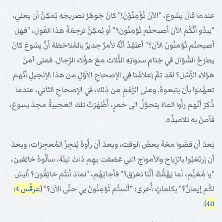
عندما قالَ يسُوع، "الآنَ تُؤْمِنُوْنَ!" كانَ جَوهَرُ تصريحِهِ يُمكِنُ أن يعني،
"يبدُو أنَّكُم الآن أصبحتُم تُؤمِنُون؟" أو يُمكِنُ ترجمَةُ هذا القَول، "فهل
أصبحتُم تُؤمنُونَ الآن؟" أعتَقِدُ أنَّهُ لأمرٌ جديرٌ بالمُلاحَظة أنَّ يسُوعَ كانَ
يطرَحُ السُّؤال في خِتامِ سنواتِهِ الثَّلاث معَ هؤُلاء الرِّجال. فمتى آمنَ
هؤلاءِ الرُّسُل؟ لقد تمَّ إعلامُنا في الإصحاحِ الأوّلِ من هذا الإنجيلِ أنّهم
تعهَّدوا بأن يتبعوهُ. وعلى الرَّغمِ من ذلك، في الإصحاحِ الثاني، عندما
ذُكِرَ أنّهم رأَوا الماءَ يتحوّلُ الى خمرٍ، أَظْهَرَتْ تلك العجيبةُ مجدَ يسوعَ،
فآمنَ به تلاميذُه.
بَعدَ أن قضَوا معَهُ بعضَ الوقت، وبعدَ أن رأَوهُ يُنجِزُ المُعجِزات، وبعدَ
أن إرتَعَبُوا بالرِّياحِ والأمواجِ التي عَصَفت بهِم ذاتَ ليلَة، سألُوهُ خائِفين،
"يا مُعَلِّم، أما يَهُمُّكَ أنَّنا نغرَق؟" فأجابَهُم، "لماذ أنتُم خائِفُون؟ أليسَ
لكُم إيمانٌ؟" بكلماتٍ أُخرى: "ألستُم تُؤمِنُونَ بي حتَّى الآن؟" (
مرقُس 4:
).
40