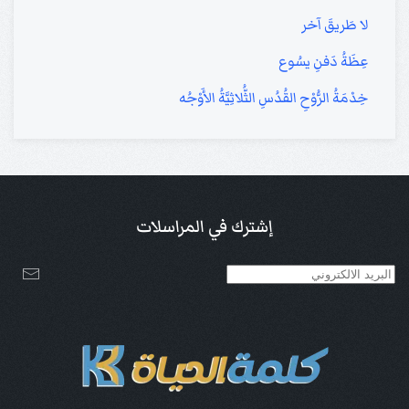
لا طَريقَ آخر
عِظَةُ دَفنِ يسُوع
خِدْمَةُ الرُّوْحِ القُدُسِ الثُّلاثِيَّةُ الأَوْجُه
إشترك في المراسلات