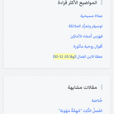
المواضيع الأكثر قراءة
صلاة مسيحية
لوسيفر وتمرُّد الملائكة
فهرَس أسْمَاء الأماكِن
أقوال روحية مأثورة
عظة الابن الضال (
لوقا 15: 11-32
)
مقالات مشابهة
خُلاصَة
الفَصلُ الثَّالِث "مُهِمَّةٌ مَهُوبَة"