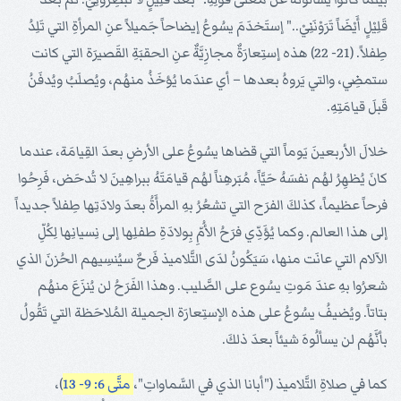
قَلِيْلٍ أَيْضَاً تَرَوْنَنِيْ.." إستَخدَمَ يسُوعُ إيضاحاً جَميلاً عنِ المرأةِ التي تَلِدُ
طِفلاً. (21- 22) هذه إستِعارَةٌ مجازِيَّةٌ عنِ الحقبَةِ القَصيرَة التي كانت
ستمضِي، والتي يَروهُ بعدها – أي عندَما يُؤخَذُ منهُم، ويُصلَبُ ويُدفَنُ
قَبلَ قيامَتِهِ.
خلالَ الأربعينَ يَوماً التي قضاها يسُوعُ على الأرضِ بعدَ القِيامَة، عندما
كانَ يُظهِرُ لهُم نفسَهُ حَيَّاً، مُبَرهِناً لهُم قيامَتَهُ ببراهِينَ لا تُدحَض، فَرِحُوا
فرحاً عظيماً، كذلكَ الفرَح التي تشعُرُ بهِ المرأَةُ بعدَ ولادَتِها طِفلاً جديداً
إلى هذا العالم. وكما يُؤَدِّي فرَحُ الأُمِّ بِولادَةِ طفلِها إلى نِسيانِها لِكُلِّ
الآلام التي عانَت منها، سَيَكُونُ لدَى التَّلاميذ فَرحٌ سيُنسِيهم الحُزنَ الذي
شعرُوا بهِ عندَ مَوتِ يسُوع على الصَّليب. وهذا الفَرَحُ لن يُنزَعَ منهُم
بتاتاً. ويُضيفُ يسُوعُ على هذه الإستِعارَة الجميلة المُلاحَظة التي تَقُولُ
بأنَّهُم لن يسألُوهَ شيئاً بعدَ ذلكَ.
كما في صلاةِ التَّلاميذ ("أبانا الذي في السَّماواتِ"،
متَّى 6: 9- 13
)،