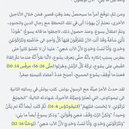
ومن ثمّ، توقّعَ أمراً ما سيحصلُ بعدَ وقتٍ قصيرٍ. فمن خلالِ الأناجيلِ
الأخرى، نعلمُ أنّ يهوّذا أتى في تلك اللحظةِ مع رجالِ الدينِ والجنودِ،
وتمَّ اعتقالُ يسوعَ. وعندَ حصولِ ذلك، لاحِظوا ما قاله يسوعُ: "هُوَذَاْ
تَأْتِيْ سَاْعَةٌ وَقَدْ أَتَتِ الآنَ تَتَفَرَّقُوْنَ فِيْهَاْ كُلُّ وَاْحِدٍ الى خَاْصَّتِهِ وَتَتْرُكُوْنَنِيْ
وَحْدِيْ. وَأَنَاْ لَسْتُ وَحْدِيْ لأَنَّ الآبَ مَعِيْ". علينا أن لا نَقسُوَ كثيراً على
بطرس بِسبَبِ إنكارِه بأنَّهُ حتَّى يَعرِف يسُوع، لأنَّنا نقرَأُ أنَّهُ عندما تمَّ إلقاءُ
القَبضِ على يسُوع، تركَهُ كُلُّ الرُّسُلِ وهَرَبُوا (
متَّى 26: 56
؛
مرقُس 14: 50
)
فعندَما أُوقِفَ يسُوع المسيح، أصبَحَ عددُ أعضاءِ كَنيستِهِ صِفراً.
لقد حدثَ الأمرُ عينُهُ مع الرسولِ بولسَ. كتبَ بولسُ في رسالتِه الثانيةِ
الى تيموثاوسَ، التي تُعتَبَرُ وَصِيَّتَهُ الأخيرةَ، شهادتَه التاليةَ: "الجَمِيْعُ
تَرَكُوْنِيْ. لا يُحْسَبْ عَلَيْهِمْ" (
2تيمُوثاوُس 4: 16
). ثُمَّ كَتَبَ أيضاً أنَّهُ لم يَكُنْ
وَحيداً: "وَلَكِنَّ الرَّبَّ وَقَفَ مَعِيْ وَقَّوَاْنِيْ." وذكرَ يسوعُ أيضاً ما يلي:
"وَتَتْرُكُوْنَنِيْ وَحْدِيْ. وَأَنَاْ لَسْتُ وَحْدِيْ لأَنَّ الآبَ مَعِيْ". (
يُوحَنَّا 16: 32
)