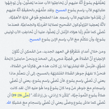
يُعَلِّمُهُم يسُوعُ أنَّهُ عليهم أن يُخاطِبُوا الآبَ عندَما يُصَلُّونَ، وأن يُوجِّهُوا
طلباتِهِم للآبِ بإسمِ يسُوع
المسيح
. ولقد علَّمَهُم بالحقيقَةِ أنَّهُ عليهم
أن يُقَدِّمُوا طلباتِهم للآبِ بإسمِهِ. هذا المقطع هُوَ في غايَةِ الأهمِّيَّة،
لأنَّهُ يُعطِينا البُرُوتُوكول الصَّحيح لصلاتِنا الفَردِيَّة والجَماعِيَّة. فعندَما
نُصَلِّي كما عَلَّمَ رَبُّنا هؤلاء الرُّسُل أن يُصَلُّوا، علينا أن نُخاطِبَ الآبَ (وليسَ
يسُوع)، وأن نتكلَّمَ معَ الآبِ بإسمِ الإبن يسُوع
المسيح
.
ومن خلالِ أعدادٍ مُتَفَرِّقَةٍ في العهدِ الجديد، منَ المُمكِنِ أن نُكَوِّنَ
الإنطِباع أنَّ الصَّلاةَ هي قَضِيَّةُ مَجيءٍ إلى المخدَع ونحنُ حامِلينَ لائِحَةَ
تَسَوُّقٍ، فنُرسلُ اللهَ ليَشتَريَها لنا. إن كانَت هذه هي فِكرَتُنا عنِ الصَّلاة،
فنحنُ لا نفهَمُ جوهَرَ الصَّلاة المُتَشبِّهَة بالمسيح، إلى أن نتعلَّمَ ماذا
يعني أن نُصَلِّي بإسمِ يسُوع. فأن نُصَلِّي بإسمِ يسُوع، يعني أن نُصَلِّي
بإنسِجامٍ معَ جَوهَرِ مَنْ وما كانَ يسُوعُ وما هُوَ عليهِ الآن. لقد كانت
صَلاةُ يسُوع النَّموذَجِيَّة، "لِتَكُن لا إرادَتي، بل إرادَتُكَ." (
متَّى 26: 39
) أن
نُصَلِّي كما عاشَ يسُوع وصَلَّى يعني أن نُصَلِّي بإنسجامٍ معَ مَشيئَةِ
الله
.