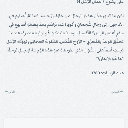
على يسُوع. (أعمال الرُّسُل 4)
لكن ما الذي حوَّلَ هؤلاءِ الرجالِ من خائِفينَ جبناءَ، كما نقرأُ عنهُم في
الأناجيل، إلى رجالٍ شُجعانٍ وأقوياءَ كما نَراهُم بعدَ بِضعَةِ أسابيع في
سفرِ أعمالِ الرسلِ؟ التَّفسيرُ الوَحيدُ المُمكِن هُوَ يومُ العنصرةِ، عندما
تحقَّقَ الوعدُ بالمُعزِّي – الرُّوح القُدُس. السُّلوكُ العجائِبيّ لهؤُلاء الرُّسُل
يُجيبُ أيضاً على السُّؤال الذي طرحناهُ عبرَ هذه الدِّراسَة لإنجيلِ يُوحَنَّا:
"ما هُوَ الإيمانُ؟"
عدد الزيارات: 3780
السابق
التالي