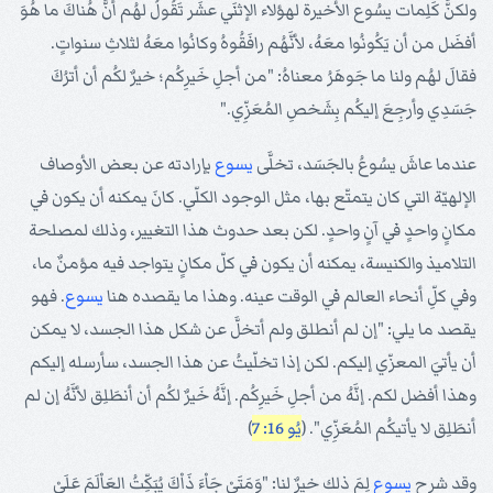
ولكنَّ كَلِمات يسُوع الأخيرة لهؤلاء الإثنَي عشَر تَقُولُ لهُم أنَّ هُناكَ ما هُوَ
أفضَل من أن يَكُونُوا معَهُ، لأنَّهُم رافَقُوهُ وكانُوا معَهُ لثلاثِ سنواتٍ.
فقالَ لهُم ولنا ما جَوهَرُ معناهُ: "من أجلِ خَيرِكُم؛ خيرٌ لكُم أن أترُكَ
جَسَدِي وأرجِعَ إليكُم بِشَخصِ المُعَزِّي."
عندما عاشَ يسُوعُ بالجَسَد، تخلَّى
يسوع
بإرادته عن بعض الأوصاف
الإلهيّة التي كان يتمتّع بها، مثل الوجود الكلّي. كانَ يمكنه أن يكون في
مكانٍ واحدٍ في آنٍ واحدٍ. لكن بعد حدوث هذا التغيير، وذلك لمصلحة
التلاميذ والكنيسة، يمكنه أن يكون في كلّ مكانٍ يتواجد فيه مؤمنٌ ما،
وفي كلِّ أنحاء العالم في الوقت عينه. وهذا ما يقصده هنا
يسوع
. فهو
يقصد ما يلي: "إن لم أنطلق ولم أتخلَّ عن شكل هذا الجسد، لا يمكن
أن يأتيَ المعزّي إليكم. لكن إذا تخلّيتُ عن هذا الجسد، سأرسله إليكم
وهذا أفضل لكم. إنَّهُ من أجلِ خَيرِكُم. إنَّهُ خَيرٌ لكُم أن أنطَلِق لأنَّهُ إن لم
أنطَلِق لا يأتيكُم المُعَزِّي". (
يُو 16: 7
)
وقد شرح
يسوع
لِمَ ذلك خيرٌ لنا: "وَمَتَىْ جَاْءَ ذَاْكَ يُبَكِّتُ العَاْلَمَ عَلَىْ