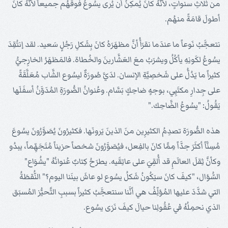
من ثلاثِ سنواتٍ، لأنَّهُ كانَ يُمكِنُ أن يُرى يسُوعُ فوقَهُم جميعاً لأنَّهُ كانَ
أطولَ قامَةً منهُم.
نتعجَّبُ نَوعاً ما عندَما نقرَأُ أنَّ مظهَرَهُ كانَ بِشَكلِ رَجُلٍ سَعيد. لقد إنتُقِدَ
يسُوعُ لكَونِهِ يأكُلُ ويشرَبُ معَ العَشَّارينَ والخُطاة. فالمَظهَرُ الخارِجيُّ
كثيراً ما يَدُلُّ على شَخصِيَّةِ الإنسان. لدَيَّ صُورَةٌ ليسُوع الشَّاب مُعَلَّقَةً
على جِدارِ مكتَبِي، بوجهٍ ضاحِكٍ بَسَّام. وعُنوانُ الصُّورَةِ المُدَوَّنُ أسفَلَها
يَقُولُ: "يسُوعُ الضَّاحِك."
هذه الصُّورَة تصدِمُ الكثيرِين منَ الذينَ يَرونَها. فكثيرُونَ يُصَوَّرُونَ يسُوعَ
مُسِنَّاً أكثَرَ جدَّاً مِمَّا كانَ بالفِعل، فيُصَوَّرُونَ شخصاً حزيناً مُتَجَهِّماً، يبدُو
وكأنَّ ثِقلَ العالَمِ قد أُلقِيَ على عاتِقَيه. يطرَحُ كِتابٌ عُنوانُهُ "يشُوَاع"
السُّؤال، "كيفَ كانَ سيَكُونُ شَكلُ يسُوع لو عاشَ بينَنا اليوم؟" النُّقطَةُ
التي شدَّدَ عليها المُؤلِّفُ هي أنَّنا سنتعجَّبُ كثيراً بسببِ التَّحيُّز المُسبَق
الذي نحمِلُهُ في عُقُولِنا حيالَ كيفَ نَرَى يسُوع.