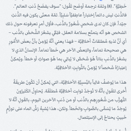
خَطِيَّةٍ". (8) وثمّة ترجمة أوضَح تَقُول: "سوف يفضَحُ ذَنبَ العالم".
فالذَّنبُ ليسَ دائماً إختباراً عاطِفيَّاً سَلبِيَّاً. ثمّة معنًى يكون فيه الذَّنبُ
جيّداً. فإن كان لدى شخصٍ شُعُورٌ بالذَّنب، فأوّل أمرٍ تعرفونه حول ذلك
الشخص هو أنّه يتمتّع بسلامة العقل. فلِكَي يشعُرَ الشَّخصُ بالذَّنب –
أي أنَّ لدَيهِ مُطلقاتٌ أخلاقِيَّة – فهذا يعني أنَّهُ يُؤمِنُ بأنَّ بعضَ الأُمُورِ
هي صحيحة تماماً، والبَعضُ الآخر هي خَطأ تماماً. الإنسانُ الذي لا
يشعُرُ بالذَّنبِ بتاتاً هُوَ شَخصٌ لا يُبالِي بما هُوَ صوابٌ أو خطأ. ويُمكِنُ
إعتِبارُهُ شَخصاً لا يُؤمِنُ بالثَّوابِتِ الأخلاقِيَّة.
هذا ما يُوصَفُ غالِباً بالنِّسبِيَّةِ الأخلاقِيَّة، التي يُمكِنُ أن تَكُونَ طريقَةً
أُخرى للقَولِ بأنَّهُ لا تُوجَدُ ثوابِت أخلاقِيَّة مُطلَقَة. يُحاوِلُ الكَثيرُونَ
التَّهرُّب من شُعُورِهِم بالذََنب أو من ذَنبِ الآخرين اليوم، بالقَولِ أنَّهُ لا
يُوجَدُ ما يُسَمَّى بالصَّوابِ والخَطأ. ولكن، هذا يُشبِهُ رَشَّ الماء على تورُّمٍ
خَبيثٍ يحتاجُ إلى الإستِئصال.