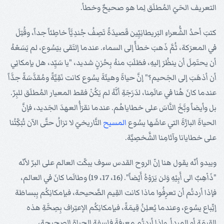
التعريف الحَيّ المُطلَق لِما هو صحيحٌ وخطأ.
كتبَ أحدُ الشُّعراءِ البَريطانِيِّين قَصيدَةً تَصِفُ جُندِيَّاً خاطِئاً جداً، وقُتِلَ
في المعرَكة، ثُمَّ ذَهبَ خطأً إلى السماء. عندما إلتَقى بيَسُوع، لم يَسَعْهُ
أن يحتَمِلَ أن ينظُرَ إليهِ، فطَلَبَ منهُ بِحُزنٍ شديد، "يا سَيِّد، هل بإمكانِي
أن أذهَبَ إلى الجَحيم؟" إنَّ حياةَ وهيئَةَ يسُوع كانت نَقِيَّةً ومُقدَّسَةً جدَّاً
عندما كانَ هُنا في عالَمِنا، لدَرَجَةِ أنَّهُ لم يَكُنْ فقط المعيار المُطلَق للبِرّ.
بل وأيضاً وبَّخَ النَّاسَ على خطاياهُم. عندما نقرَأُ العهدَ الجَديد، فإنَّ
الحياةَ البارَّةَ التي عاشَها يسُوع
المسيح
التَّاريخيّ لا تزالُ حتَّى الآن تُبَكِّتُنا
على خطايانا وآثامِنا الشَّخصِيَّة.
ويبدو أنّه يقول هنا إنّ الروح القدس سوف يبكّت العالم على البرّ لأنّه
"ذَاْهِبٌ الى أَبِيْهِ وَلن يَرَوْهُ أَيْضاً". (16، 17، 19) وطالَما كانَ في العالم،
فإذا أردتُم أن تعرِفُوا ماذا كانت القِيم الصَّحيحة، فبإمكانِكُم بِبساطَة
إتِّباع يسُوع، وعندما يُعلِنُ قِيمَةً، فبإمكانِكُم الإعتِراف بِصِحَّةِ هذه
القِيمَة أو المبدأ. وإذا أردتُم معرفةَ فلسفة الحياة الصحيحة،