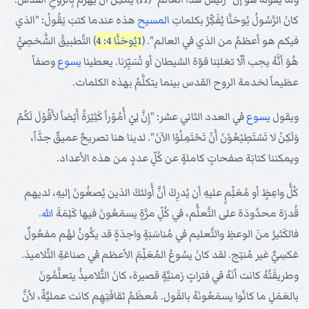
كانَ الرَّسُولُ يُوحَنَّا يُفَكِّرُ بكلماتِ
المسيح
هذه عندما كتبَ يَقُولُ: "الذي
فيكم هو أعظمُ من الذي في العالم". (
1يُوحَنَّا 4: 4
) التَّطبيقُ الشَّخصِيُّ
هُوَ أنَّهُ يجب ألّا تغلبَنا قوّة الشيطان أو تُسَيِّرَنا. يعطينا
يسوع
وصفاً
عظيماً لخدمة الروح القدس بينما يتكلَّمُ بهذه الكلمات.
ويقول
يسوع
في العدد الثاني عشر: "إِنَّ لِيْ أُمُوْراً كَثِيْرَةً أَيْضاً لأَقُوْلَ لَكُمْ
وَلَكِنْ لا تَسْتَطِيْعُوْنَ أَنْ تَحْتَمِلُوْا الآنَ". لدينا هنا تصريحٌ عميقٌ جدَّاً،
ويمكننا كتابَة صفحاتٍ كاملةٍ عن كُلِّ عددٍ من هذه الأعداد.
كُلُّ واعِظٍ أو مُعَلِّمٍ عليهِ أن يُدرِكَ أنَّ أُولئكَ الذين يُصغُونَ إليهِ، لديهم
قُدرَة محدُودَة على التَّعلُّم، في كُلِّ مرَّةٍ يسمَعُونَ فيها كَلِمَةَ
الله
.
فالكَثيرُ منَ الوعظِ والتَّعليم في مُناسَبَةٍ واحِدَةٍ قد يكُونُ لهُم مفعُولٌ
عَكسِيٌّ غير مُنتِج. لقد كانَ يسُوعُ المُعَلِّمَ الأعظم في صناعَةِ التَّلاميذ.
وطريقَتُهُ كانت أنَهُ في فتراتٍ زمنيَّةٍ قصيرة، كانَ التَّلاميذُ يتعلَّمُونَ
بالعَمَلِ ما كانُوا يسمَعُونَهُ بالقَول. مُعظَمُ ثقافَتِهِم كانت عمليَّةً، لأنَّ