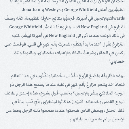
أُحِبُّ أن أقرأ عن نهضَةِ القرن الثامن عشر،خاصَّةً عن مشاهير الوعَّاظ
المُبَشِّرين أمثال George Whitfield و Wesleys و Jonathan
Edwardsبالإنجيل في أميركا، فجاؤُوا بنتائِجَ خارِقَة للطَّبيعة. ثمّة وصفٌ
لمُزارعٍ في New England قد سَمِعَ وعظَ المُبَشِّر George Whitfield
في ذلك الوقت عندما أتى الى New England في أميركا ليبشّر. كتبَ
المُزارِعُ يَقُول "عندما بدأ يتكلّم، شعرتُ بألمٍ كبيرٍ في قلبي. فوقعتُ على
ركبتيّ في الحقل وشرعتُ بالبكاء والإعتراف بخطاياي، وبالتوبة ونَبْذِ
خطاياي".
بهذه الطَّريقَة يفضَحُ الرُّوحَ القُدُسَ الخَطايا والذُّنُوب في هذا العالم.
فلماذا قد يشعر مزارعٌ بألمٍ كبيرٍ في قلبه عندما يسمع هذا الرجل ذو
الوجه الملائكيّ يبشّر بالإنجيل؟ بحَسَبِ قَولِ يسُوع، هذه إحدى وظائف
الروح القدس وخدماته. كَثيرُونَ ما كانُوا ليَشعُرُون بأيِّ ذَنبٍ بتاتاً في
ذلكَ الحقل، وبعض الناس ضحكوا عندما سمعوا ذلك الرجل يعظ من
الإنجيل، ولم يشعروا بخطيئتهم.