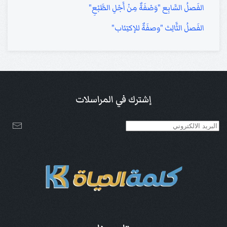
الفَصلُ السَّابِع "وَصْفَةٌ مِنْ أَجْلِ الطَّبْعِ"
الفَصلُ الثَّالِث "وصفَةٌ للإكتِئاب"
إشترك في المراسلات