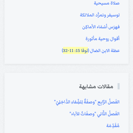
صلاة مسيحية
لوسيفر وتمرُّد الملائكة
فهرَس أسْمَاء الأماكِن
أقوال روحية مأثورة
عظة الابن الضال (
لوقا 15: 11-32
)
مقالات مشابهة
الفَصلُ الرَّابِع "وصفَةٌ لِلشِّفاءِ الدَّاخِلِيّ"
الفَصلُ الثَّاني "وصفَاتٌ للآباء"
مُقَدِّمَة