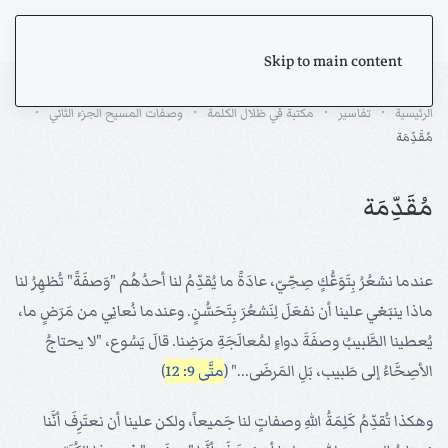
Skip to main content
الرئيسية
تفاسير
مكتبة في ظلال الكلمة
وصفات المسيح الجزء الثاني
مُقَدِّمَة
مُقَدِّمَة
عندما نشعُرُ بِتَوَعُّكٍ صِحِّيّ، عادَةً ما يُقدِّمُ لنا أحدُهُم "وَصفَةً" تُظهِرُ لنا
ماذا ينبَغي علينا أن نفعَلَ لِنَشعُرَ بِتَحَسُّنٍ. وعندما نُعانِي من مَرَضٍ ما،
يُعطينا الطَّبيبُ وصفَةَ دواءٍ لمُعالَجَةِ مرَضِنا. قالَ يَسُوع، "لا يحتاجُ
الأصِحَّاءُ إلى طَبيب، بَلِ المَرضَى..." (
متَّى 9: 12
)
وهكذا تُقدِّمُ كَلِمَةُ اللهِ وصفاتٍ لنا جَميعاً، ولكن علينا أن نعتَرِفَ أنَّنا