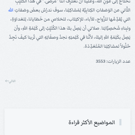
نحتاجُ إلى عونِ الله، وعلينا أن نعتَرِفَ أنَّنا "مرضَى." في هذا الكُتَيِّبِ
الثَّاني عن الوَصَفاتِ الكِتابِيَّة لِمَشاكِلِنا، سوفَ ندرُسُ بعضَ وصَفاتِ
الله
التي يُقدِّمُها للزَّواج، للآباء، للإكتِئاب، للخلاصِ من خَطَايانا، لِلعَداوَةِ،
ولبِناءِ شَخصِيَّاتِنا. صلاتي أن يَصِلَ بكَ هذا الكُتَيِّبُ إلى كَلِمَةِ اللهِ، وأن
يَصِلَ بكَلِمَةِ اللهِ إليكَ، لأنَّنا في كَلِمتِهِ نجدُ وصفَاتِهِ التي تُرينا كيفَ نَجِدُ
حُلُولاً لمشاكِلِنا المُتَعَدِّدَة.
عدد الزيارات: 3553
التالي
المواضيع الأكثر قراءة