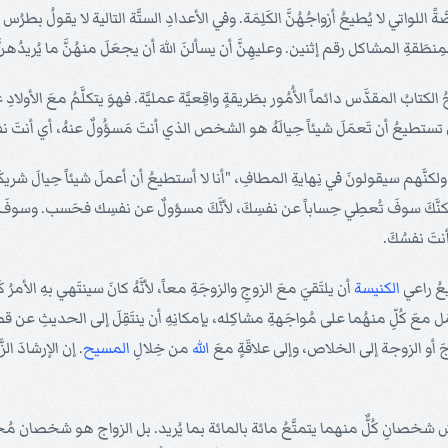
 1بُطرُس 3 بمُخاطَبَةِ النِّساء، خاصَّةً اللواتي لا يُطيعُ أزواجُهُنَّ الكَلِمَة. وفي الأعدادِ الستَّة التالية ل
مِنطَقةِ المشاكل رقم إثنين. وعليهِنَّ أن يسألنَ اللهَ أن يجعَلَ منهُنَّ ما يُريدُهنَّ 
كتابُ المقدَّس دائماً الأُمُور بطَريقةٍ واقِعيَّة عمليَّة. فهوَ يتكلَّمُ معَ الأولاد
ي تستطيعُ أن تَعمَلَ شيئاً حِيالَهُ هو الشخص الذي أنتَ مَسؤُولٌ عنهُ، أي أنتَ نف
لك، ولكنَّهم سيقولونَ في نِهايةِ المطافِ، "أنا لا أستطيعُ أن أعملَ شيئاً حِيالَ ش
كنَّكَ سوفَ تُعطِي حِساباً عن نفسِكَ، لأنَّكَ مسؤولٌ عن نفسِك فحَسب. وسوفَ تك
نتَ نفسُكَ.
يعُ راعي
الكنيسة
أن يلتَقيَ معَ الزوجِ والزوجَةِ معاً، لأنَّهُ كانَ سينتَهي بهِ الأمر
ل معَ كُلِّ منهُما على مُواجَهةِ مشاكِله، بإمكانِهِ أن ينتَقِلَ إلى الحديثِ عن ق
وجَ أو الزوجة إلى الخلاص، وإلى علاقَةٍ معَ
الله
من خِلالِ
المسيح
. إن الإرشادَ الز
 وليسَ شخصانِ كُلٌّ منهما يتمتَّعُ مائة بالمائة بما يُريد. بل الزواج هو شخصان مُخص