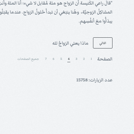
"قالَ راعي الكَنيسة أن الزواج هو مئة مُقابل لا شيء؛ أنا المئة وأنتِ ا
المشاكِلُ الزوجيَّة، وهُنا ينبَغي أن تبدأَ حُلولُ الزواج. عندما يق
يبدَأُوا معَ أنفُسِهم.
ماذا يعني الزواجُ لله
التالي
الصفحة
1
2
3
4
5
6
7
جميع الصفحات
عدد الزيارات: 15758