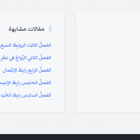
مقالات مشابهة
الفصلُ الثالِث الروابِطُ السبع
الفصلُ الثاني الزَّواجُ في نظَرِ ال
الفصلُ الرابِع رابِطُ الإتِّصال
الفصلُ الخامِس رابِطُ الإنسِ
الفصلُ السادِس رابِطُ الحُبّ