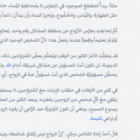
مثلاً، يبدأُ المقطَعُ الموجود في
مثل الطهارة، واللِّباس، والخُضُوع. ويُخبِرُ النساءَ بأن يبدَأنَ دائماً ب
ثُمَّ يُخاطِبُ بطرُس الأزواج عن مِنطَقةِ المشاكل رقم واحد. يُعالِجُ ال
يُقدِّمُ تعليماً واقِعيَّاً عندما يفعلُ هذا؛ لأنَّ الشخصَ الوحيد الذ
قد يتطلَّبُ الأمرُ الكثيرَ من الوقتِ لِيَتَعلَّمَ بعضُ المُتزوِّجين ذ
الدينونة، لن تكونَ أنتَ المسؤول عن مشاكِلِ شريكِكَ أمامَ
الله
. ول
بتحمُّلِ مسؤوليَّةِ الشخص الذي أنتَ مَسؤولٌ عنهُ في الزواج، أي أ
في كَثيرٍ من الأوقات في حلقاتِ الإرشاد معَ المُتزوِّجين، لا يستط
يلتَقِيَ معَ كُلٍّ شخصٍ من الزوجين بمُفرَدِه. وبعدَ الكثير من العمَ
بيسوع المسيح، ينبَغي أن تكونَ الأولويَّة عند الرَّاعِي أن يقودَ الز
أو لِراعي
كنيسة
.
قالَ أحدُ رُعاةِ الكنائس لرجُلٍ، "إنَّ الزواج ليسَ إتِّفاقَ مُناصَفة؛