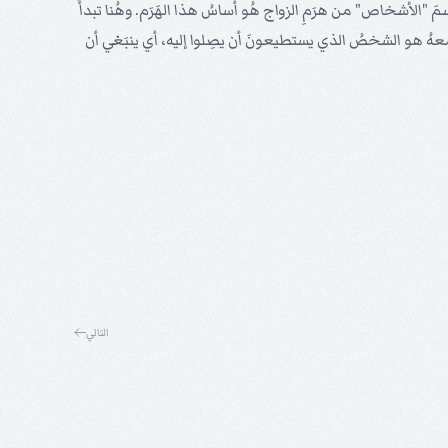
ّ قسمَ "الأشخاص" من هرَمِ الزواج هُو أساسُ هذا الهَرَم. وهُنا تبدأُ
أُوا معهُ هو الشخصُ الذي يستطيعونَ أن يصِلوا إليه، أي ينبَغي أن
التالي