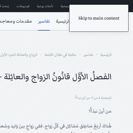
إشترك في المراسلات
ترانيم مسيحية
تأملات يومية
فيديوهات
إبحث ف
Skip to main content
الرئيسية
تفاسير
مقدمات ومعاجم
الرئيسية
تفاسير
مكتبة في ظلال الكلمة
الزواج والعائلة الجزء الأول
الفصلُ الأوَّل قانُونُ الزواج والعائِلة -
الصفحة 4 من 7: من أينَ نبدَأُ؟
من أينَ نبدَأُ؟
هُناكَ أربَعُ مناطِق مَشاكِل في كُلِّ زواج. ففي زواجٍ بينَ وَليد وسُع