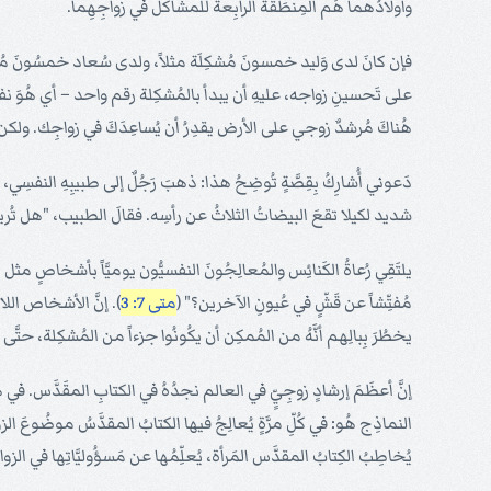
وأَولادُهما هُم المِنطَقَةُ الرابِعة للمشاكل في زواجِهِما.
فإن كانَ لدى وَليد خمسونَ مُشكِلَة مثلاً، ولدى سُعاد خمسُونَ مُشكِل
على تَحسينِ زواجه، عليهِ أن يبدأ بالمُشكِلة رقم واحد – أي هُوَ نفسُهُ
هُناكَ مُرشدٌ زوجي على الأرض يقدِرُ أن يُساعِدَكَ في زواجِك. ولكن
دَعوني أُشارِكُ بِقِصَّةٍ تُوضِحُ هذا: ذهبَ رَجُلٌ إلى طبيبِهِ النف
شديد لكيلا تقعَ البيضاتُ الثلاثُ عن رأسِه. فقالَ الطبيب، "هل تُريدُ
يلتَقِي رُعاةُ الكَنائِس والمُعالِجُونَ النفسيُّون يوميَّاً بأشخاصٍ مثل 
مُفتِّشاً عن قَشٍّ في عُيونِ الآخرين؟" (
متى 7: 3
). إنَّ الأشخاص اللاذ
يخطُرَ بِبالِهم أنَّهُ من المُمكِن أن يكُونُوا جزءاً من المُشكِلة، حتَّى 
إنَّ أعظَمَ إرشادٍ زوجِيٍّ في العالم نجدُهُ في الكتابِ المقَدَّس. في
النماذِج هُو: في كُلِّ مرَّةٍ يُعالِجُ فيها الكتابُ المقدَّسُ موضُوعَ ال
يُخاطِبُ الكِتابُ المقدَّس المَرأة، يُعلِّمُها عن مَسؤُوليَّاتِها في الزو