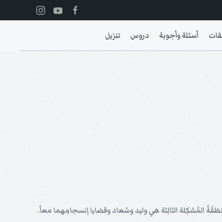
قات
أسئلة وأجوبة
دروس
تنزيل
مِنطَقَةُ المُشكِلة الثالِثة هي وليد وسُعاد وقضايا إنسجامِهما معاً.