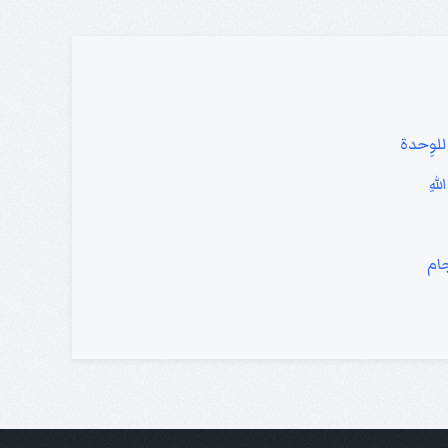
 للوِحدة
لهِ
جام