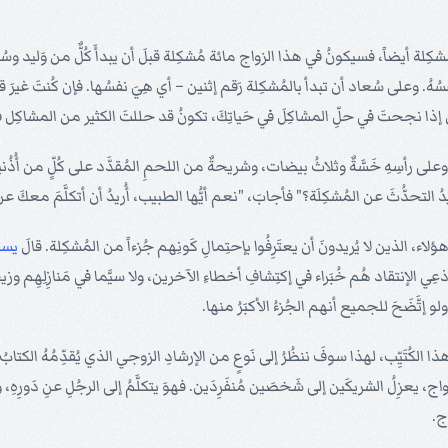
ة أيضاً، فسيكونُ في هذا الزواج مائة مُشكِلة قبلَ أن يبدأَ كُلٌّ من وَليد وسُعاد 
. وعلى سُعاد أن تبدأ بالمُشكِلة رَقم إثنين – أي هِيَ نفسُها. فإن كُنتَ غيرَ قادرٍ
 إذا نجحتَ في حلِّ المشاكِلَ في حَياتِكَ، تكونُ قد حللتَ الكثير من المشاكِل ف
سِي، وعلى رأسِهِ خَسَّةٌ وثلاثُ بيضات، وشريحةٌ من اللحمِ المُقدَّد على كُلٍّ من
 التحدُّثَ عن المُشكِلَة؟" فأجابَ، "نعم أيُّها الطبيب، أُريدُ أن أتكلَّمَ معكَ 
هؤلاء، الذين لا يُريدونَ أن يعتَرِفُوا بإحتِمالِ كَونِهم جُزءاً من المُشكِلة. قالَ
يسو
عِي الإنتقاد هُم خُبَراء في إكتِشافِ أخطاءِ الآخرين، ولا سيَّما في مَنازِلِهِم وزي
ولو إتَّضَحَ للجميع أنهم الجُزءُ الأكبَرُ منها.
 هذا الكُتَيِّب، لهذا سوفَ ننظُرُ إلى نَوعٍ من الإرشادِ الزوجي الذي يُقدِّمُهُ ال
زواج، يعزِلُ الشريكَين إلى شَخصَين مُنفَرِدَين. فهوَ يتكلَّمُ إلى الرجُلِ عنِ دَورِهِ،
اج.