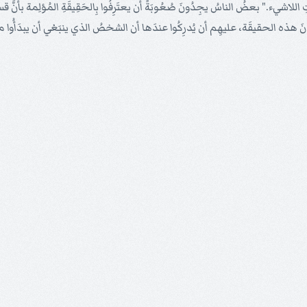
للاشيء." بعضُ الناسُ يجِدُونَ صُعُوبَةً أن يعتَرِفُوا بِالحَقِيقَةِ المُؤلِمة بأنَ
بَلُونَ هذه الحقيقَة، عليهِم أن يُدرِكُوا عندَها أن الشخصُ الذي ينبَغي أن يبدَ