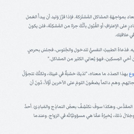
بمواجهَةِ المشاكل المُشتَرَكة. فإذا قرَّرَ وَليد أن يبدأَ العَمل
 على الإعترافِ أو القُبُول بأنَّكَ جزءٌ من المُشكِلَة، فلن يكونَ
ي علاقتِك.
 أُذُنيه. فدَعاهُ الطبيبُ النفسيُّ للدخول والجُلوس، فجلسَ بحرصٍ
عن أخي المِسكِين، فهوَ يُعانِي الكثير من المشاكل."
ع
بهذا الصدَد ما معناه، "لدَيكَ خشبَةٌ في عَينِكَ، ولكنَّكَ تتجوَّلُ
جاتِهم. وهم دائماً يضعُونَ اللومَ على الآخرين أوَّلاً، دُونَ أن
كتابُ المقدَّس. وهكذا سوفَ نكتَشِفُ بعضَ النماذِج والمَبادِئ. أحدُ
 وخِلالَ ذلكَ، يُخبِرُهُ عمَّا هي مسؤوليَّاتُه في الزواج. وعندما