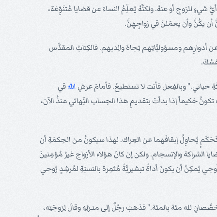
ا يقولُ بطرُس أيَّ شيءٍ للزوج أو عنهُ. ولكنَّهُ يُعلِّمُ النساءَ عن قضايا مُتنَوِّعَة،
أن يكُنَّ وأن يعمَلنَ في زواجِهِنَّ.
ِ عن أدوارِهم ومسؤوليَّاتِهم تِجاهَ والِديهم. فالكِتابُ المقدَّس
سُكَ.
ريكَةِ حياتي." وبالفِعل فأنت لا تستطيعُ. فأمامَ عرشِ
الله
في
ونُ حَكيماً إذا بدأتَ بتقديمِ هذا الحِساب النِّهائي منذُ الآن،
ُ كَحَكَمٍ يُحاوِلُ إيقافَهما عن العِراك. لهذا سيكونُ من الحِكمَةِ أن
ضايا الشراكة والإنسجام. ولكن إن كانَ هؤلاء الأزواج غيرُ مُؤمِنينَ
َّوجي يُمكِنُ أن يكونَ أداةً تبشيريَّةً مُثمِرة بالنسبَةِ لمُرشِدٍ رُوحي
َّصانِ لله مئة بالمئة." فذهبَ رجُلٌ إلى منـزلِهِ وقالَ لِزوجَتِه،