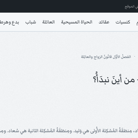
ي الموقع
كنسيات
عقائد
الحياة المسيحية
العائلة
شباب
بدع وهرط
الفصلُ الأوَّل قانُونُ الزواج والعائِلة
 من أينَ نبدَأُ؟
اد، مِنطَقَةُ المُشكِلة الأُولى هي وَليد. ومِنطَقَةُ المُشكِلة الثانية هي سُعاد. و