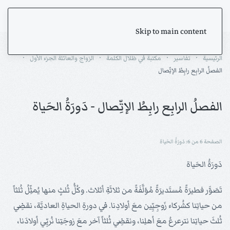
Skip to main content
الرئيسية
تفاسير
مكتبة في ظلال الكلمة
الزواج والعائلة الجزء الأول
الفصلُ الرابِع رابِطُ الإتِّصال
الفصلُ الرابِع رابِطُ الإتِّصال - دَورَةُ الحَياة
الصفحة 6 من 6: دَورَةُ الحَياة
دَورَةُ الحَياة
تَصَوَّر فطيرَةً مُستَديرَةً مُؤلَّفَةً من ثلاثَةِ أثلاث. وكُلُّ ثُلثٍ منها يُمثِّلُ ثُلثاً
من حياتِنا كشُركاء زَوجِيِّين معَ أولادِنا. في دورةِ الحياةِ العاديَّة، نقضِي
ثُلثَ حياتِنا نترعرعُ معَ أهلِنا، ونقضِي ثُلثاً آخر معَ زوجَتِنا نُربِّي أولادَنا،