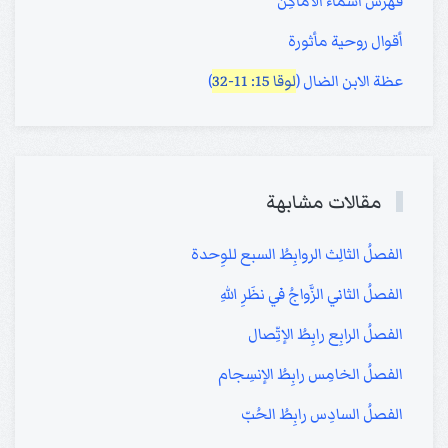
فهرَس أسْمَاء الأماكِن
أقوال روحية مأثورة
عظة الابن الضال (
لوقا 15: 11-32
)
مقالات مشابهة
الفصلُ الثالِث الروابِطُ السبع للوِحدة
الفصلُ الثاني الزَّواجُ في نظَرِ اللهِ
الفصلُ الرابِع رابِطُ الإتِّصال
الفصلُ الخامِس رابِطُ الإنسِجام
الفصلُ السادِس رابِطُ الحُبّ