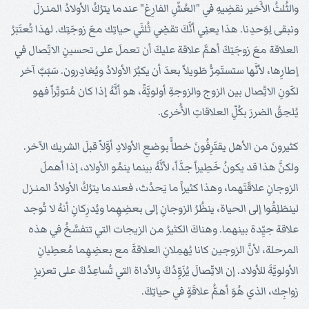
والثُلثُ الأَخير نقضِيهِ في "العُشِّ الفارِغ" عندما يترُكُ الأولادُ المنـزلَ
ونبقى لِوَحدِنا. هذا يعنِي أنَّكَ تقضِي ثُلثَي حياتِك معَ زوجَتِك. لهذا تُعتَبَرُ
العلاقة معَ زوجَتِكَ أهمَّ علاقة عليكَ أن تعملَ على تحسينِ الاتِّصال في
إطارِها، لأنَّها ستستَمِرُّ طَويلاً بعدَ أن يكبُرَ الأولادُ ويُغادِرون. سَبَبٌ آخر
لكَونِ الاتِّصال بين الزوج والزوجةِ أولويَّةً، هو أنَّهُ إذا كان مُتوتِّراً فهو
يُلحِقُ الضررَ بكُلِّ العلاقاتِ الأُخرى.
كثيرونَ من الأهل يقتَرِفُونَ خطأً بوضعِ الأولادِ أوَّلاً قبلَ الشريك الآخر.
ولكنَّ هذا قد يكونُ خَطِيراً جدَّاً، لأنَّهُ بينما ينمُو الأولاد، إذا أهملَ
الزوجانِ علاقَتَهما، وهذا كثيراً ما يَحدُث، فعندما يترُكُ الأولادُ المنـزل
لينطَلِقُوا إلى الحياة، ينظُرُ الزوجانِ إلى بعضِهِما ويُدرِكانِ أنهُ لا تُوجد
علاقة جيِّدة بينهما. وهناكَ الكثيرُ من الزيجات التي تتفسَّخُ في هذه
المرحلة، لأنَّ الزوجين كانا يُهمِلانِ العلاقةَ مع بعضِهِما مُعطِيانِ
الأولويَّةَ للأولاد. إن الاتِّصالَ يُزَوِّدُكَ بِالأداة التي تُساعِدُكَ على تعزيزِ
زواجِك، الذي هُوَ أهمُّ علاقَةٍ في حياتِكَ.