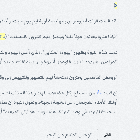
).
3
لقد قامت قوات أنتيوخوس بمهاجمة أورشليم يوم سبت، وأخذوا الن
"فإذا عثروا يعانون عوناً قليلاً ويتصل بهم كثيرون بالتملقات" (
دانيال
تمت هذه النبوة بظهور "يهوذا المكابي"، الذي أعلن اليهود و
المرتدين، باليهود الذين يقاومون أنتيوخوس بالتملقات. ويبدو أ
"وبعض الفاهمين يعثرون امتحاناً لهم للتطهير وللتبييض إلى وقت ا
إن قصد
الله
من السماح بكل هذا الاضطهاد وهذا العذاب لشعبه 
أولئك الأمناء الشجعان، عن الخونة الجبناء. وتقول النبوة إن هذا 
سيحدث لليهود في وقت النهاية. هذا الوقت هو "إلى الميعاد" 
الوحش الطالع من البحر
التالي