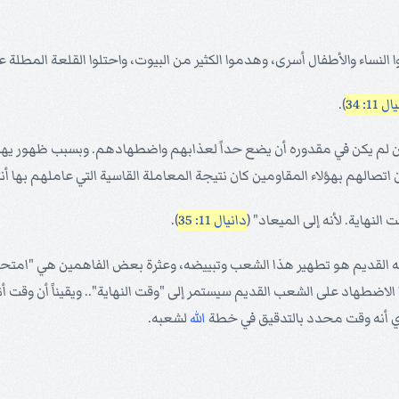
ساء والأطفال أسرى، وهدموا الكثير من البيوت، واحتلوا القلعة المطلة على
 11: 34
).
لكن لم يكن في مقدوره أن يضع حداً لعذابهم واضطهادهم. وبسبب ظهور يهو
ن اتصالهم بهؤلاء المقاومين كان نتيجة المعاملة القاسية التي عاملهم بها 
لنهاية. لأنه إلى الميعاد" (
دانيال 11: 35
).
القديم هو تطهير هذا الشعب وتبييضه، وعثرة بعض الفاهمين هي "امتحان
الاضطهاد على الشعب القديم سيستمر إلى "وقت النهاية".. ويقيناً أن وقت أنتي
أي أنه وقت محدد بالتدقيق في خطة
الله
لشعبه.