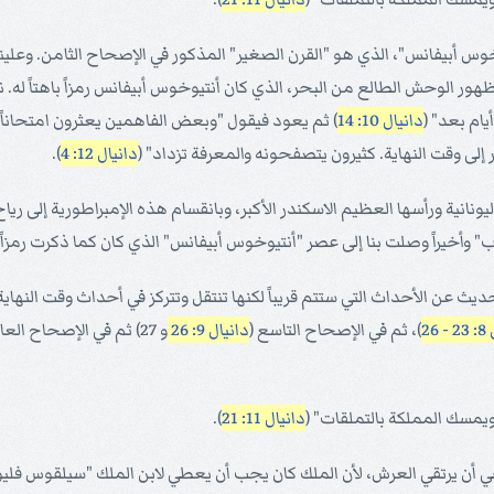
وخوس أبيفانس"، الذي هو "القرن الصغير" المذكور في الإصحاح الثامن. وعلين
الوحش الطالع من البحر، الذي كان أنتيوخوس أبيفانس رمزاً باهتاً له. نقو
يام بعد" (
دانيال 10: 14
) ثم يعود فيقول "وبعض الفاهمين يعثرون امتحاناً له
دانيال 12: 4
).
ة اليونانية ورأسها العظيم الاسكندر الأكبر، وبانقسام هذه الإمبراطورية إلى ر
أخيراً وصلت بنا إلى عصر "أنتيوخوس أبيفانس" الذي كان كما ذكرت رمزاً با
حديث عن الأحداث التي ستتم قريباً لكنها تنتقل وتتركز في أحداث وقت النه
26
)، ثم في الإصحاح التاسع (
دانيال 9: 26
و 27) ثم في الإصحاح العاشر (
يمسك المملكة بالتملقات" (
دانيال 11: 21
).