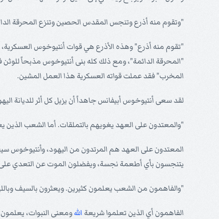
"وتقوم منه أذرع وتنجس المقدس الحصين وتنزع المحرقة الد
"تقوم منه أذرع" وهذه الأذرع هي قوات أنتيوخوس العسكرية، وق
"المحرقة الدائمة"، ومع ذلك كله بنى أنتيوخوس مذبحاً للوثن ف
المخرب" فقد عملت قواته العسكرية هذا العمل المشين.
لقد سعى أنتيوخوس أبيفانس جاهداً أن يزيل كل أثر للديانة اليهو
"والمعتدون على العهد يغويهم بالتملقات. أما الشعب الذين ي
المعتدون على العهد هم المرتدون من اليهود، وأنتيوخوس سيغوي
يتنجسون بأي أطعمة نجسة، ويفضلون الموت عن التعدي على عه
"والفاهمون من الشعب يعلمون كثيرين. ويعثرون بالسيف وباللهيب
الفاهمون أي الذين تعلموا شريعة
الله
ومعنى النبوات، يعلمون كث