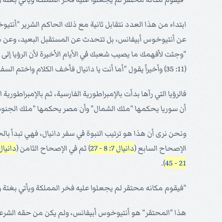
ابتداء من هذا العدد نتقابل ثانية مع ذلك الحاكم الشرير "أنتي
عن أنتيوخوس أبيفانس، بل تتحدث عن المستقبل البعيد، وعن ظهور 
"وجئت لأفهمك ما يصيب شعبك في الأيام الأخيرة لأن الرؤيا إلى أ
(11: 35) وأخيراً يقول "أما أنت يا دانيال فأخف الكلام واختم السفر إلى وقت النهاية. كثيرون يتصفحونه والمعرفة تزداد" (
فالرؤيا التي رآها بدأت بالإمبراطورية الفارسية، ثم بالإمبراطوري
أن سوريا يحكمها "ملك الشمال" وأن مصر يحكمها "ملك الجنوب" و
ونحن نرى أن هذا هو ترتيب النبوة في سفر دانيال، فهي تبدأ بال
الإصحاح السابع (
دانيال 7: 8 - 27
) ثم في الإصحاح الثامن (
دانيال 8: 23 - 
).
21 - 45
"فيقوم مكانه محتقر لم يجعلوا عليه فخر المملكة ويأتي بغتة و