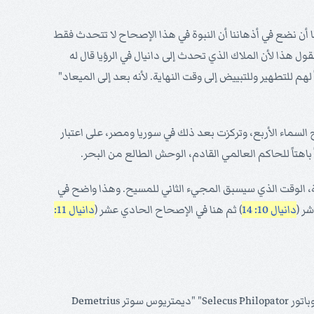
ا أن نضع في أذهاننا أن النبوة في هذا الإصحاح لا تتحدث فقط
ل هذا لأن الملاك الذي تحدث إلى دانيال في الرؤيا قال له
م للتطهير وللتبييض إلى وقت النهاية. لأنه بعد إلى الميعاد"
ياح السماء الأربع، وتركزت بعد ذلك في سوريا ومصر، على اعتبار
هتاً للحاكم العالمي القادم، الوحش الطالع من البحر.
اية، الوقت الذي سيسبق المجيء الثاني للمسيح. وهذا واضح في
دانيال 10: 14
) ثم هنا في الإصحاح الحادي عشر (
دانيال 11:
هذا "المحتقر" هو أنتيوخوس أبيفانس، ولم يكن من حقه الشرعي أن يرتقي العرش، لأن الملك كان يجب أن يعطي لابن الملك "سيلقوس فليوباتور Selecus Philopator" "ديمتريوس سوتر Demetrius