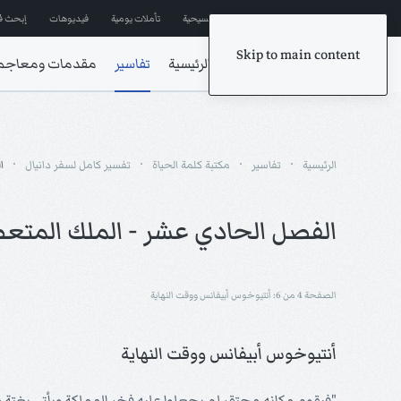
إشترك في المراسلات
ترانيم مسيحية
تأملات يومية
فيديوهات
إبحث ف
Skip to main content
الرئيسية
تفاسير
مقدمات ومعاجم
الرئيسية
تفاسير
مكتبة كلمة الحياة
تفسير كامل لسفر دانيال
ا
الفصل الحادي عشر - الملك المتعظ
الصفحة 4 من 6: أنتيوخوس أبيفانس ووقت النهاية
أنتيوخوس أبيفانس ووقت النهاية
"فيقوم مكانه محتقر لم يجعلوا عليه فخر المملكة ويأتي بغتة و