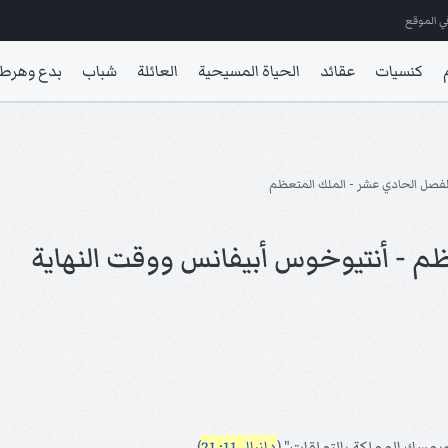
ي الموقع
كنسيات
عقائد
الحياة المسيحية
العائلة
شباب
بدع وهرط
لفصل الحادي عشر - الملك المتعظم
م - أنتيوخوس أبيفانس ووقت النهاية
يمسك المملكة بالتملقات" (
دانيال 11: 21
).