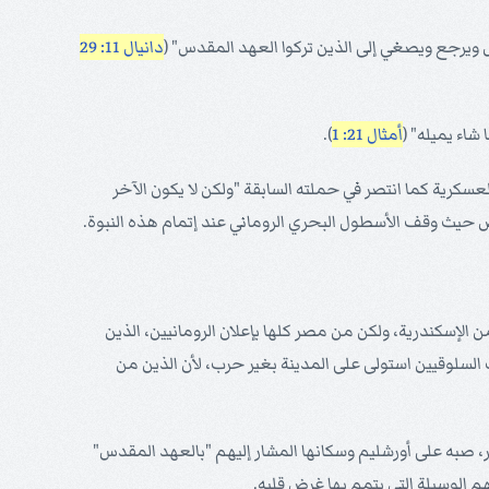
 ويرجع ويصغي إلى الذين تركوا العهد المقدس" (
دانيال 11: 29
اء يميله" (
أمثال 21: 1
).
رية كما انتصر في حملته السابقة "ولكن لا يكون الآخر
ص حيث وقف الأسطول البحري الروماني عند إتمام هذه النبوة.
إسكندرية، ولكن من مصر كلها بإعلان الرومانيين، الذين
ا. ورجع الملك أنتيوخوس من مصر خوفاً من الرومان، وقام بحملة ضد أورشليم، ولما كان هناك سنة 143 من ملك السلوقيين استولى على المدينة بغير حرب، لأن الذين من
صبه على أورشليم وسكانها المشار إليهم "بالعهد المقدس"
 الوسيلة التي يتمم بها غرض قلبه.