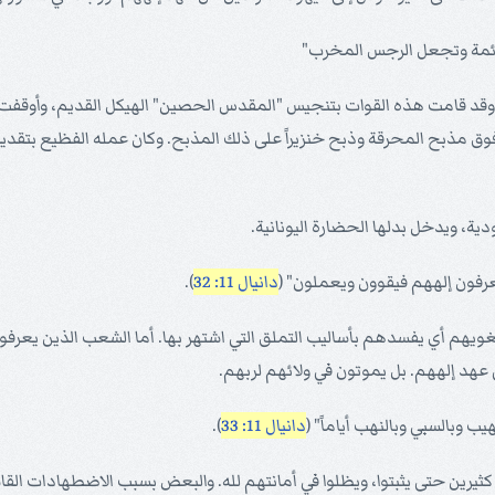
ائمة وتجعل الرجس المخرب"
د قامت هذه القوات بتنجيس "المقدس الحصين" الهيكل القديم، وأوقفت الي
وق مذبح المحرقة وذبح خنزيراً على ذلك المذبح. وكان عمله الفظيع بتقديم
دية، ويدخل بدلها الحضارة اليونانية.
عرفون إلههم فيقوون ويعملون" (
دانيال 11: 32
).
هم أي يفسدهم بأساليب التملق التي اشتهر بها. أما الشعب الذين يعرفون إ
د إلههم. بل يموتون في ولائهم لربهم.
 وبالسبي وبالنهب أياماً" (
دانيال 11: 33
).
يرين حتى يثبتوا، ويظلوا في أمانتهم لله. والبعض بسبب الاضطهادات القاسية