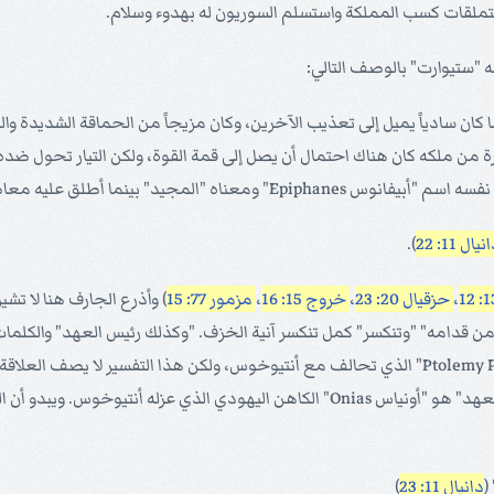
 "ستيوارت" بالوصف التالي:
ما كان سادياً يميل إلى تعذيب الآخرين، وكان مزيجاً من الحماقة الشديدة 
من ملكه كان هناك احتمال أن يصل إلى قمة القوة، ولكن التيار تحول ضده، و
وه اسم "أبيمانس Epimanes" ومعناه "المجنون".
نيال 11: 22
).
،
حزقيال 20: 23
،
خروج 15: 16
،
مزمور 77: 15
) وأذرع الجارف هنا لا تش
من قدامه" "وتنكسر" كمل تنكسر آنية الخزف. "وكذلك رئيس العهد" والكلم
المفسرين أن هذا الرئيس هو "بطليموس فيلوميتور Ptolemy Philometor" الذي تحالف مع أنتيوخوس، ولك
النبوة اسمه "ملك الجنوب". ويقول مفسرون آخرون أن "رئيس العهد" هو "أونياس Onias" الكا
(
دانيال 11: 23
)