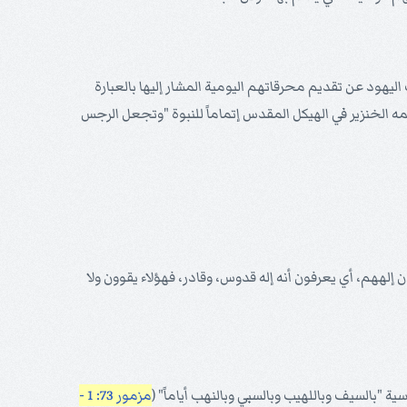
هود عن تقديم محرقاتهم اليومية المشار إليها بالعبارة
ه الخنزير في الهيكل المقدس إتماماً للنبوة "وتجعل الرجس
لههم، أي يعرفون أنه إله قدوس، وقادر، فهؤلاء يقوون ولا
 "بالسيف وباللهيب وبالسبي وبالنهب أياماً" (
مزمور 73: 1 -