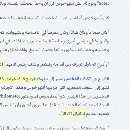
Soter" بالوراثة، لكن أنتيوخوس قرر أن يأخذ المملكة لنفسه. وبالتملقات كسب المملكة واستسلم السوريون له بهدوء وسلام.
كان أنتيوخوس أبيفانس من الشخصيات التاريخية الغريبة ويصفه
"كان طماعاً وكان ضالاً، وكان مفرطاً في انغماسه بالشهوات، ك
والمهارة في نواحي أخرى وخاصة فيما يختص بالتملقات. في فترة 
وحشيته وحماقاته ستكون دائماً حديث التاريخ. ولقد أطلق على نفسه اسم "أبيفانوس Epiphanes" ومعناه "المجيد" بينما أطلق عليه معاصر
"وأذرع الجارف تجرف من قدامه وتنكسر وكذلك رئيس العهد" (
دا
الأذرع في
الكتاب المقدس
تشير إلى القوة (
خروج 6: 6
،
مزمور 136: 12
تشير إلى القوات المصرية التي هزمها أنتيوخوس وهكذا "تجرف 
شعبه القديم (
دانيال 11: 28
).
"ومن المعاهدة معه يعمل بالمكر ويصعد ويعظم بقوم قليل" 