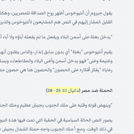
يقول جيروم أن أنتيوخوس أظهر روح الصداقة للمصريين، وهكذا 
القليل المشار إليهم في النص هم المشايعون لأنتيوخوس والذين 
"يدخل بغتة على أسمن البلاد ويفعل ما لم يفعله آباؤه ولا آباء آ
يقيم أنتيوخوس "بغتة" أي بدون سابق إنذار، والناس يظنون أنهم في
وغنيمة وغنى" فهو يدخل أسمن وأغنى البلاد والمقاطعات ويس
رعاياه "يفكر أفكاره على الحصون" والحصون هنا هي حصون مصر 
الحملة ضد مصر (
دانيال 11: 25 - 28
)
"وينهض قوته وقلبه على ملك الجنوب بجيش عظيم وملك الجنوب ي
يصور النص الحالة السياسية في الحقبة التي تمت فيها هذه الن
في ذلك الوقت. ومع أ ملك الجنوب واجه حملة الشمال بجيش عظي