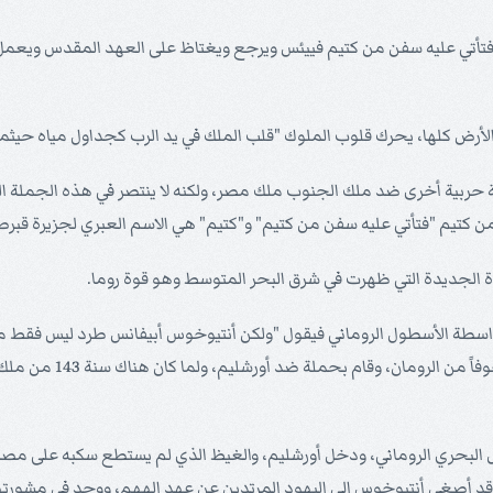
. فتأتي عليه سفن من كتيم فييئس ويرجع ويغتاظ على العهد المقدس ويعمل
أرض كلها، يحرك قلوب الملوك "قلب الملك في يد الرب كجداول مياه حيثما ش
بية أخرى ضد ملك الجنوب ملك مصر، ولكنه لا ينتصر في هذه الجملة العسك
ن كتيم "فتأتي عليه سفن من كتيم" و"كتيم" هي الاسم العبري لجزيرة قبر
الجديدة التي ظهرت في شرق البحر المتوسط وهو قوة روما.
طة الأسطول الروماني فيقول "ولكن أنتيوخوس أبيفانس طرد ليس فقط من ال
أمروه أن يترك مصر وشأنه
بحري الروماني، ودخل أورشليم، والغيظ الذي لم يستطع سكبه على مصر، 
قد أصغى أنتيوخوس إلى اليهود المرتدين عن عهد إلههم، ووجد في مشورتهم