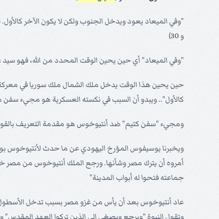
"وفي الميعاد يعود ويدخل الجنوب ولكن لا يكون الآخر كالأول
و 30)
"وفي الميعاد" أي حين يحين الوقت المحدد من الله، فهو سيد ال
حين يحين هذا الوقت يدخل ملك الشمال ملك سوريا في معركة حر
كالأول".. ويبدو أن السبب في نكسته العسكرية هو مجيء سفن م
ومجيء "سفن كتيم" ضد أنتيوخوس هو مقدمة التعريف بالقوة 
ويخبرنا يوسيفوس المؤرخ اليهودي عن ما حدث لأنتيوخوس بواس
جماعته فتحوا له أبواب المدينة"
عاد أنتيوخوس بعد أن يأس من غزو مصر بسبب تدخل الأسطول ال
وتقول النبوة "ويرجع ويصغي إلى الذين تركوا العهد المقدس" و