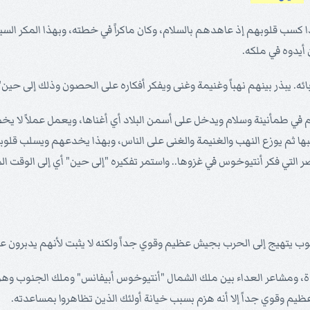
كسب قلوبهم إذ عاهدهم بالسلام، وكان ماكراً في خطته، وبهذا المكر ال
أيدوه في ملكه.
بائه. يبذر بينهم نهباً وغنيمة وغنى ويفكر أفكاره على الحصون وذلك إلى حين" 
 طمأنينة وسلام ويدخل على أسمن البلاد أي أغناها، ويعمل عملاً لا يخطر على 
لبها ثم يوزع النهب والغنيمة والغنى على الناس، وبهذا يخدعهم ويسلب
التي فكر أنتيوخوس في غزوها.. واستمر تفكيره "إلى حين" أي إلى الوقت 
تهيج إلى الحرب بجيش عظيم وقوي جداً ولكنه لا يثبت لأنهم يدبرون عليه
بوة، ومشاعر العداء بين ملك الشمال "أنتيوخوس أبيفانس" وملك الجنوب وه
م وقوي جداً إلا أنه هزم بسبب خيانة أولئك الذين تظاهروا بمساعدته.