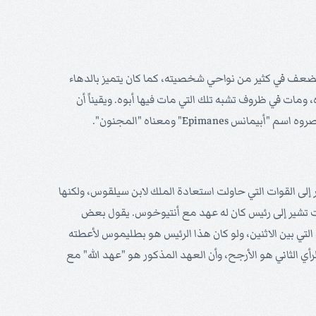
والضعف في كثير من نواحي شخصيته، كما كان يتميز بالدهاء
مات في ظروف تشبه تلك التي مات فيها أبوه. ويقيناً أن
ير إلى القوات التي حاولت استعادة الملك لابن سيلقوس، ولكنها
ات تشير إلى رئيس كان له عهد مع أنتيوخوس. يقول بعض
ن هذا التفسير لا يصف العلاقة التي بين الاثنين، ولو كان هذا الرئيس هو بطليموس لأعطته
هن اليهودي الذي عزله أنتيوخوس. ويبدو أن الرأي الثاني هو الأرجح، وأن العهد المذكور هو "عهد الله" مع