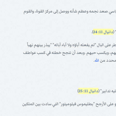
سياسي صعد نجمه وعظم شأنه ووصل إلى مركز القوة، والقوم
(
دانيال 11: 24
).
البال "لم يفعله آباؤه ولا آباء آبائه" "يبذر بينهم نهباً
 قلوبهم، ويكسب حبهم. وبعد أن تنجح خطته في كسب عواطف
المحدد من
الله
.
 تدابير" (
دانيال 11: 25
)
و على الأرجح "بطليموس فيلوميتور" التي سادت بين الملكين