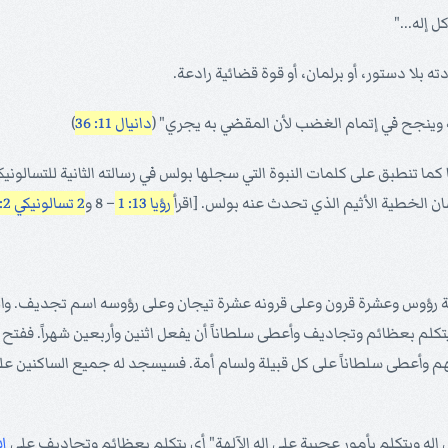
 إله..."
 بلا دستور، أو برلمان، أو قوة قضائية رادعة.
ة وينجح في إتمام الغضب لأن المقضي به يجري" (
دانيال 11: 36
)
ا كما تنطبق على كلمات النبوة التي سجلها بولس في رسالته الثانية للتسالون
 الخطية الأثيم الذي تحدث عنه بولس. [اقرأ
رؤيا 13: 1
– 8 و
2 تسالونيكي 2: 3 - 12
بعة رؤوس وعشرة قرون وعلى قرونه عشرة تيجان وعلى رؤوسه اسم تجديف. وا
ً يتكلم بعظائم وتجاديف وأعطى سلطاناً أن يفعل اثنين وأربعين شهراً. ففت
بهم وأعطى سلطاناً على كل قبيلة ولسام أمة. فسيسجد له جميع الساكنين ع
 إله ويتكلم بأمور عجيبة على إله الآلهة" أي يتكلم بعظائم وتجاديف على
ال