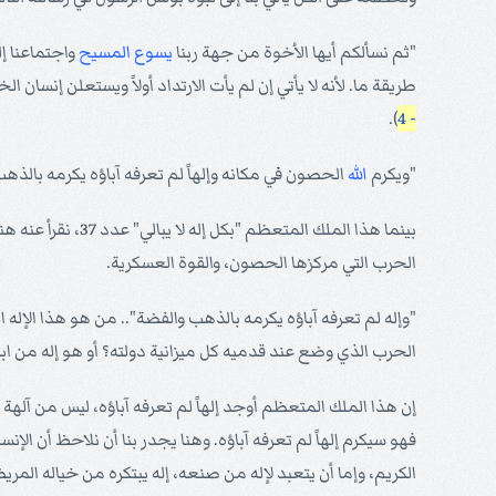
"ثم نسألكم أيها الأخوة من جهة ربنا
يسوع
المسيح
واجتماعنا إلي
طريقة ما. لأنه لا يأتي إن لم يأت الارتداد أولاً ويستعلن إنسان 
).
- 4
"ويكرم
الله
الحصون في مكانه وإلهاً لم تعرفه آباؤه يكرمه بالذهب
بينما هذا الملك 
الحرب التي مركزها الحصون، والقوة العسكرية.
"وإله لم تعرفه آباؤه يكرمه بالذهب والفضة".. من هو هذا الإله ال
الحرب الذي وضع عند قدميه كل ميزانية دولته؟ أو هو إله من اب
إن هذا الملك المتعظم أوجد إلهاً لم تعرفه آباؤه، ليس من آلهة 
فهو سيكرم إلهاً لم تعرفه آباؤه. وهنا يجدر بنا أن نلاحظ أن الإنس
الكريم، وإما أن يتعبد لإله من صنعه، إله يبتكره من خياله المريض