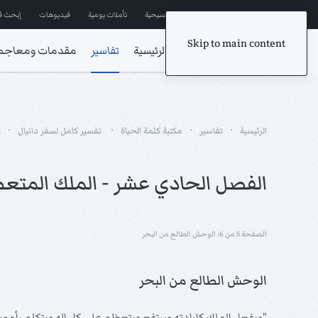
إشترك في المراسلات
ترانيم مسيحية
تأملات يومية
فيديوهات
إبحث ف
Skip to main content
الرئيسية
تفاسير
مقدمات ومعاجم
الرئيسية
تفاسير
مكتبة كلمة الحياة
تفسير كامل لسفر دانيال
ا
الفصل الحادي عشر - الملك المتعظ
الصفحة 5 من 6: الوحش الطالع من البحر
الوحش الطالع من البحر
"ويفعل الملك كإرادته ويرتفع ويتعظم على كل إله ويتكلم بأمور عج