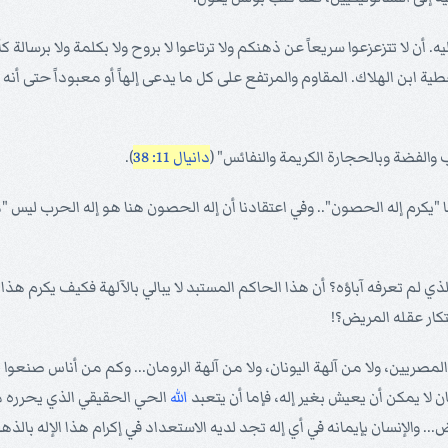
ه. أن لا تتزعزعوا سريعاً عن ذهنكم ولا ترتاعوا لا بروح ولا بكلمة ولا برسالة ك
الخطية ابن الهلاك. المقاوم والمرتفع على كل ما يدعى إلهاً أو معبوداً حتى 
 والفضة وبالحجارة الكريمة والنفائس" (
دانيال 11: 38
).
المتعظم "بكل إله لا يبالي" عدد 37، نقرأ عنه هنا "يكرم إله الحصون".. وفي اعتقادنا أن إله الحصون هنا
ذي لم تعرفه آباؤه؟ أن هذا الحاكم المستبد لا يبالي بالآلهة فكيف يكرم هذا 
تكار عقله المريض؟!
المصريين، ولا من آلهة اليونان، ولا من آلهة الرومان... وكم من أناس صنعوا 
ان لا يمكن أن يعيش بغير إله، فإما أن يتعبد
الله
الحي الحقيقي الذي يحرره م
... والإنسان بإيمانه في أي إله تجد لديه الاستعداد في إكرام هذا الإله بالذ