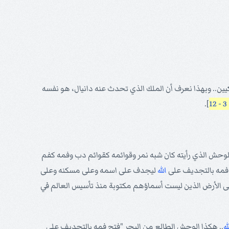
يكيين.. وبهذا نعرف أن الملك الذي تحدث عنه دانيال، هو نفسه
].
لوحش الذي رأيته كان شبه نمر وقوائمه كقوائم دب وفمه كفم
ح فمه بالتجديف على
الله
ليجدف على اسمه وعلى مسكنه وعلى
لى الأرض الذين ليست أسماؤهم مكتوبة منذ تأسيس العالم في
له
.. هكذا الوحش الطالع من البحر "فتح فمه بالتجديف على