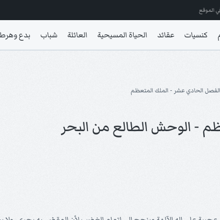
ي الموقع
كنسيات
عقائد
الحياة المسيحية
العائلة
شباب
بدع وهرط
لفصل الحادي عشر - الملك المتعظم
م - الوحش الطالع من البحر
يبة على إله الآلهة وينجح إلى إتمام الغضب لأن المقضي به يجري، ولا يبالي ب