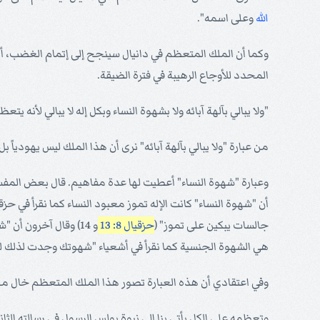
الله
وعلى اسمه".
وكما أن الملك المتعظم في دانيال سينجح إلى إتمام الغضب، 
المحدد للأوجاع الرهيبة في فترة الضيقة.
"ولا يبالي بآلهة آبائه ولا بشهوة النساء وبكل إله لا يبالي لأنه يتع
من عبارة "ولا يبالي بآلهة آبائه" نرى أن هذا الملك ليس يهودياً بل 
وعبارة "شهوة النساء" أعطيت لها عدة مفاهيم. قال بعض المفسري
أن "شهوة النساء" كانت الإله تموز معبود النساء كما نقرأ في
جالسات يبكين على تموز" (
حزقيال 8: 13
و 14) وقال آخرون أن "شهوة النساء" هي الحب كما قال داود وهو يرثي يوناثان "محبتك لي أعجب من محبة النساء" (
هي الشهوة الجنسية كما نقرأ في أشعياء "شهوتك وجدت لذلك 
وفي اعتقادي أن هذه العبارة تصور هذا الملك المتعظم خال من ك
وتعظمه على الكل يأتي بنا إلى نبوة بولس الرسول في رسالته الثان