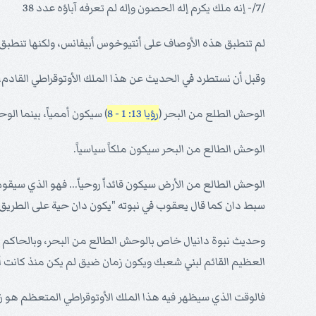
/7/- إنه ملك يكرم إله الحصون وإله لم تعرفه آباؤه عدد 38
لم تنطبق هذه الأوصاف على أنتيوخوس أبيفانس، ولكنها تنطبق ع
وقبل أن نستطرد في الحديث عن هذا الملك الأوتوقراطي القادم، 
الوحش الطلع من البحر (
رؤيا 13: 1 - 8
) سيكون أممياً، بينما الو
الوحش الطالع من البحر سيكون ملكاً سياسياً.
الوحش الطالع من الأرض سيكون قائداً روحياً... فهو الذي سيقوم ب
سبط دان كما قال يعقوب في نبوته "يكون دان حية على الطريق أف
وحديث نبوة دانيال خاص بالوحش الطالع من البحر، وبالحاكم ا
العظيم القائم لبني شعبك ويكون زمان ضيق لم يكن منذ كانت أم
فالوقت الذي سيظهر فيه هذا الملك الأوتوقراطي المتعظم هو ز