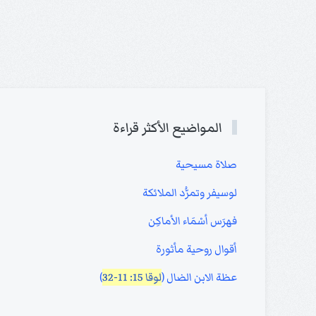
المواضيع الأكثر قراءة
صلاة مسيحية
لوسيفر وتمرُّد الملائكة
فهرَس أسْمَاء الأماكِن
أقوال روحية مأثورة
عظة الابن الضال (
لوقا 15: 11-32
)