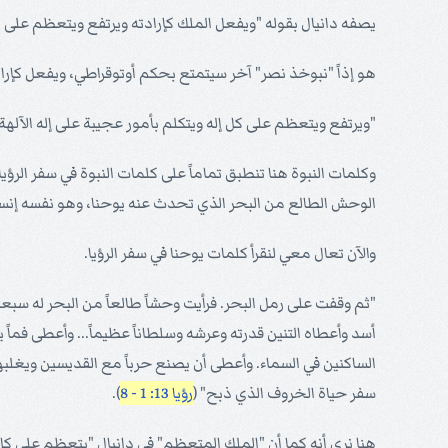
يصفه دانيال بقوله "ويفعل الملك كإرادته ويرتفع ويتعظم على كل
هو إذاً "نبوخذ نصر" آخر سيتمتع بحكم أوتوقراطي، ويفعل كإرادته
"ويرتفع ويتعظم على كل إله ويتكلم بأمور عجيبة على إله الآله
وكلمات النبوة هنا تنطبق تماماً على كلمات النبوة في سفر الرؤي
الوحش الطالع من البحر الذي تحدث عنه يوحنا، وهو نفسه إنسان
والآن تعال معي لنقرأ كلمات يوحنا في سفر الرؤيا.
"ثم وقفت على رمل البحر. فرأيت وحشاً طالعاً من البحر له س
أسد وأعطاه التنين قدرته وعرشه وسلطاناً عظيماً... وأعطى فما
الساكنين في السماء. وأعطى أن يصنع حرباً مع القديسين ويغل
سفر حياة الخروف الذي ذبح" (
رؤيا 13: 1 - 8
).
هنا نرى أنه كما أن "الملك المتعظم" في دانيال "يتعظم على كل