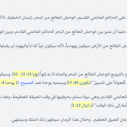
لى الحاكم العالمي القديم، الوحش الطالع من البحر، إنسان الخطية، الأثي
علينا أن نميز بين الوحش الطالع من البحر الحاكم العالمي القادم، وبين ال
حش الطالع من الأرض سيكون يهودياً، لأنه سيكون نبياً كذاباً واليهود لن يقبلو
الترويج للوحش الطالع من البحر والمناداة به إلهاً (
رؤيا 13: 12 - 15
). وسيكو
عواناً على السبيل" (
تكوين 49: 17
) ويسميه يوحنا ضد
المسيح
. (
1 يوحنا 4: 3
لعالمي القادم، وهي نبوة ستتم بحرفيتها في وقت الضيقة العظيمة، وهذا 
ة إلى ذلك الوقت" (
دانيال 12: 1
).
مان الضيق العظيم.. وخلال هذا الزمان سيظهر ذلك الملك وسينتهي.