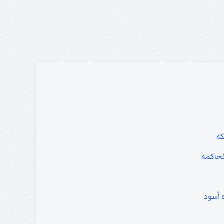
كة
لحاكمة
ه أسود