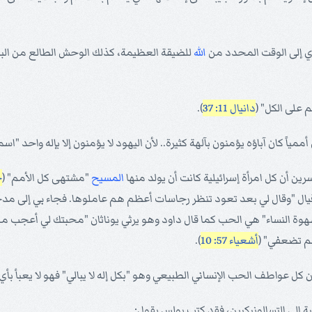
أي إلى الوقت المحدد من
الله
للضيقة العظيمة، كذلك الوحش الطالع من البحر
ظم على الكل" (
دانيال 11: 37
).
أممياً كان آباؤه يؤمنون بآلهة كثيرة.. لأن اليهود لا يؤمنون إلا بإله واحد "اسم
ن أن كل امرأة إسرائيلية كانت أن يولد منها
المسيح
"مشتهى كل الأمم" (
ح
 حزقيال "وقال لي بعد تعود تنظر رجاسات أعظم هم عاملوها. فجاء بي إلى م
لم تضعفي" (
أشعياء 57: 10
).
ل عواطف الحب الإنساني الطبيعي وهو "بكل إله لا يبالي" فهو لا يعبأ بأي 
ية إلى التسالونيكيين، فقد كتب بولس يقول: