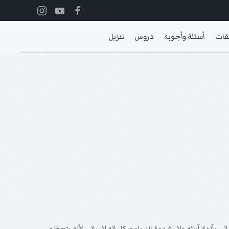
قات
أسئلة وأجوبة
دروس
تنزيل
آلهة آبائه ولا بشهوة النساء وبكل إله لا يبالي لأنه يتعظم