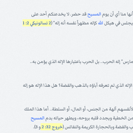
أنها منا أي أن يوم
المسيح
قد حضر. لا يخدعنكم أحد على
أنه يجلس في هيكل
الله
كإله مظهراً نفسه أنه إله" (
2 تسالونيكي 2: 1
 هو إله الحرب ليس "مارس" إله الحرب.. بل الحرب باعتبارها الإله الذي يؤمن به..
الإله الذي لم تعرفه آباؤه بالذهب والفضة؟ هل هذا الإله هو إله
لأنفسهم آلهة من الجنس، أو المال، أو السلطة.. أما هذا الملك
ن الخطية ويجدد قلبه بروحه، ويطهر حياته بدم
المسيح
هب والفضة وبالحجارة الكريمة والنفائس (
خروج 32: 2
و 3).