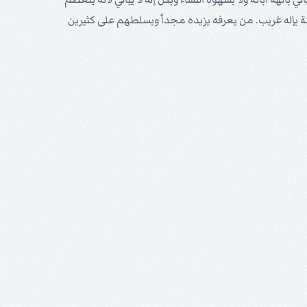
نة بإله غريب. من يعرفه يزيده مجداً ويسلطهم على كثيرين