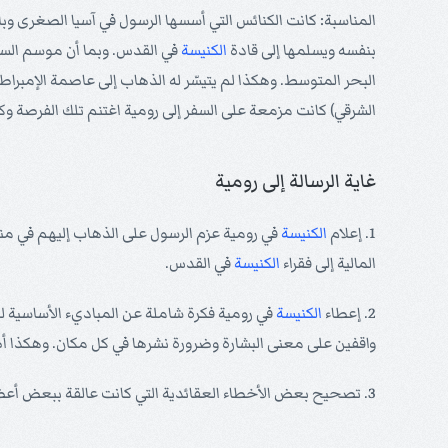
المناسبة: كانت الكنائس التي أسسها الرسول في آسيا الصغرى وب
بنفسه ويسلمها إلى قادة
الكنيسة
في القدس. وبما أن موسم السفر
البحر المتوسط. وهكذا لم يتيسّر له الذهاب إلى عاصمة الإمبراط
الشرقي) كانت مزمعة على السفر إلى رومية اغتنم تلك الفرصة وك
غاية الرسالة إلى رومية
1. إعلام
الكنيسة
في رومية عزم الرسول على الذهاب إليهم في منا
المالية إلى فقراء
الكنيسة
في القدس.
2. إعطاء
الكنيسة
في رومية فكرة شاملة عن المباديء الأساسية ل
واقفين على معنى البشارة وضرورة نشرها في كل مكان. وهكذا أ
3. تصحيح بعض الأخطاء العقائدية التي كانت عالقة ببعض أعضاء