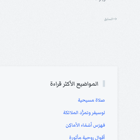
السابق
المواضيع الأكثر قراءة
صلاة مسيحية
لوسيفر وتمرُّد الملائكة
فهرَس أسْمَاء الأماكِن
أقوال روحية مأثورة