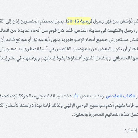
تُؤَسَّسْ من قِبَل رسول (
رومية 15: 20
). يميل معظم المفسرين إذن إلى الق
الرسل والكنيسة في مدينة القدس. فقد كان قوم من أنحاء عديدة من العال
 بشكل مستمر إلى جميع أنحاء الإمبراطورية بدون أية عوائق أو موانع فلابد 
جائز أن يكون البعض من المؤمنين القاطنين في آسيا الصغرى قد ذهبوا إلى
ا الجغرافي. وبالفعل اشتهر أعضاؤها بقوة إيمانهم وبرغبتهم في نشر إي
ر
الكتاب المقدس
. وقد استعمل
الله
هذه الرسالة للمجيء بالحركة الإصلاحية 
 يجب فإننا نفهم أهم مواضيع الوحي الإلهي ولذلك فإننا نبدأ دراستـنا لأسفـار
بل هذه التعاليم المحررة والمنيرة.
إنسان: