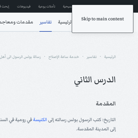
إشترك في المراسلات
ترانيم مسيحية
تأملات يومية
فيديوهات
إبحث ف
Skip to main content
الرئيسية
تفاسير
مقدمات ومعاجم
الرئيسية
تفاسير
خدمة ساعة الإصلاح
رسالة بولس الرسول الى أهل
الدرس الثاني
المقدمة
التاريخ: كتب الرسول بولس رسالته إلى
الكنيسة
إلى المدينة المقدسة.