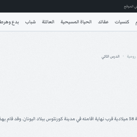
ي الموقع
كنسيات
عقائد
الحياة المسيحية
العائلة
شباب
بدع وهرط
 رومية
الدرس الثاني
في رومية في السنة 58 ميلادية قرب نهاية اقامته في مدينة كورنثوس ببلاد اليونان. وق