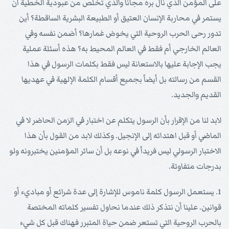
على المؤمن الذي نال بره مجاناً والذي تخلص من عبودية الخطية أن
يستمر في محاربة الإنسان العتيق أو الطبيعة البشرية الساقطة؟ أين
تدور رحى الحرب الروحية التي يخوض غمارها؟ أضمن نفسه وفي
العالم الخارجي أم فقط في العالم المحيط به؟ هذه أسئلة عملية
يجب الإجابة عليها بالاستعانة ليس فقط بكلمات الرسول في هذا
القسم من رسالته بل أيضاً بجميع أقسام الكلمة الإلهية في عهديها
القديم والجديد.
لابد لنا من الإقرار بأن الرسول يتكلم عن اختبار في الزمن الحاضر لا في
الماضي أو قبل اهتدائه إلى الإنجيل. وكذلك لابد من القول بأن هذا
الاختبار الرسولي ليس فريداً في نوعه بل أن سائر المؤمنين يختبرونه ولو
بدرجات متفاوتة.
1. يستعمل الرسول كلمة ناموس للإشارة إلى عدة شرائع أو مباديء أو
قوانين. علينا أن نتذكر ذلك عندما نحاول تفسير كلماته المختصة
بالحرب الروحية التي تستعر ضمن حياة المتبرر فهناك قبل كل شيء