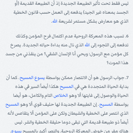
ليس فقط تحت تأثير الطبيعة الجديدة إذ أن الطبيعة القديمة (أو
الجسد بمعناه غير الجيد) يدفعه إلى العمل حسب قانون الخطية
الذي هو معارض بشكل مستمر لشريعة
الله
.
6. تسبب هذه المعركة الروحية عدم اكتمال فرح المؤمن وكذلك
تدفعه إلى اللجوء إلى
الله
الذي نال منه بداءة حياته الجديدة. يصرخ
كل مؤمن مع الرسول: ويحي أنا الإنسان الشقي؟ من ينقذني من جسد
هذا الموت؟
7. جواب الرسول هو أن الانتصار ممكن بواسطة
يسوع
المسيح
. كما أن
بداية الحياة المتجددة هي في
المسيح
هكذا أيضاً السير في هذه
الحياة والوصول إلى غايتها ألا وهو
الخلاص
التام والكامل، هو أيضا
بواسطة
المسيح
. إن الطبيعة الجديدة لها حليف قوي ألا وهو
المسيح
الذي انتصر على الخطية والشيطان ولكن على المؤمن ألا يتقاعس لأنه
أيضاً ذو طبيعة قديمة التي تبقى دوما حليفة الخطية والشر. ليس
هناك مفر من خوض المعركة الروحية. والنصر أكيد بالمسيح
يسوع
.