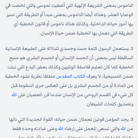
الناموس بمعنى الشريعة الإلهية التي أعطيت لموسى والتي لخصت في
الوصايا العشر. وهناك أيضا الناموس بمعنى مبدأ أو الطريقة التي تسير
بها أمور حياته الداخلية. وكذلك هناك ناموس أو قانون الخطية أي
الطريقة التي تعمل بها الخطية ضمن حياة الإنسان.
2. يستعمل الرسول كلمة جسد وجسدي للدلالة على الطبيعة الإنسانية
الساقطة ليس بمعنى أن الجسد الإنساني أو الجسم البشري هو منبع
الخطية كما كان تعليم فلاسفة الوثنيين وكذلك بعض البدع التي نبتت
ضمن المسيحية. لا يعرف
الكتاب المقدس
مطلقا نظرية نشوء الخطية
من المادة أو من الجسم البشرى بل على العكس جرى السقوط قبل
كل شيء في القسم الروحي من الإنسان عندما قرر العصيان على
الله
وتصديق كلمات الشيطان.
3. يجد المؤمن قوتين تعملان ضمن حياته: القوة الجديدة التي نالها
من
الله
والتي تسعى للعمل على إرضاء
الله
وعلى عبادته وحده فقط
وكذلك القوة القديمة التي يدعوها الرسول بالجسد (أي الطبيعة