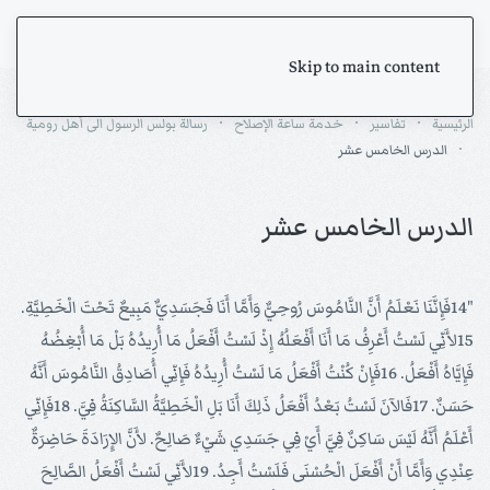
Skip to main content
الرئيسية
تفاسير
خدمة ساعة الإصلاح
رسالة بولس الرسول الى أهل رومية
الدرس الخامس عشر
الدرس الخامس عشر
"14فَإِنَّنَا نَعْلَمُ أَنَّ النَّامُوسَ رُوحِيٌّ وَأَمَّا أَنَا فَجَسَدِيٌّ مَبِيعٌ تَحْتَ الْخَطِيَّةِ.
15لأَنِّي لَسْتُ أَعْرِفُ مَا أَنَا أَفْعَلُهُ إِذْ لَسْتُ أَفْعَلُ مَا أُرِيدُهُ بَلْ مَا أُبْغِضُهُ
فَإِيَّاهُ أَفْعَلُ. 16فَإِنْ كُنْتُ أَفْعَلُ مَا لَسْتُ أُرِيدُهُ فَإِنِّي أُصَادِقُ النَّامُوسَ أَنَّهُ
حَسَنٌ. 17فَالآنَ لَسْتُ بَعْدُ أَفْعَلُ ذَلِكَ أَنَا بَلِ الْخَطِيَّةُ السَّاكِنَةُ فِيَّ. 18فَإِنِّي
أَعْلَمُ أَنَّهُ لَيْسَ سَاكِنٌ فِيَّ أَيْ فِي جَسَدِي شَيْءٌ صَالِحٌ. لأَنَّ الإِرَادَةَ حَاضِرَةٌ
عِنْدِي وَأَمَّا أَنْ أَفْعَلَ الْحُسْنَى فَلَسْتُ أَجِدُ. 19لأَنِّي لَسْتُ أَفْعَلُ الصَّالِحَ