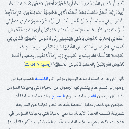
الَّذِي أُرِيدُهُ بَلِ الشَّرَّ الَّذِي لَسْتُ أُرِيدُهُ فَإِيَّاهُ أَفْعَلُ. 20فَإِنْ كُنْتُ مَا لَسْتُ
أُرِيدُهُ إِيَّاهُ أَفْعَلُ فَلَسْتُ بَعْدُ أَفْعَلُهُ أَنَا بَلِ الْخَطِيَّةُ السَّاكِنَةُ فِيَّ. 21إِذاً أَجِدُ
النَّامُوسَ لِي حِينَمَا أُرِيدُ أَنْ أَفْعَلَ الْحُسْنَى أَنَّ الشَّرَّ حَاضِرٌ عِنْدِي. 22فَإِنِّي
أُسَرُّ بِنَامُوسِ اللهِ بِحَسَبِ الإنسان الْبَاطِنِ. 23وَلَكِنِّي أَرَى نَامُوساً آخَرَ فِي
أَعْضَائِي يُحَارِبُ نَامُوسَ ذِهْنِي وَيَسْبِينِي إِلَى نَامُوسِ الْخَطِيَّةِ الْكَائِنِ فِي
أَعْضَائِي. 24وَيْحِي أَنَا الإنسان الشَّقِيُّ! مَنْ يُنْقِذُنِي مِنْ جَسَدِ هَذَا
الْمَوْتِ؟ 25أَشْكُرُ اللهَ بِيَسُوعَ الْمَسِيحِ رَبِّنَا! إِذاً أَنَا نَفْسِي بِذِهْنِي أَخْدِمُ
نَامُوسَ اللهِ وَلَكِنْ بِالْجَسَدِ نَامُوسَ الْخَطِيَّةِ" (
رومية 7: 14-25
).
نأتي الآن في دراستنا لرسالة الرسول بولس إلى
الكنيسة
المسيحية في
رومية إلى قسم هام يتكلم فيه الرسول عن الحياة التي يحياها المؤمن
الذي نال بره من
الله
بإيمانه بيسوع
المسيح
. وقد تعلمنا سابقا أن
المؤمن هو ضمن نطاق النعمة وأنه قد تحرر نهائيا من الشريعة
كطريقة لكسب الحياة الأبدية. ما هي الحياة التي يحياها المؤمن في
هذه الدنيا؟ هل هي حياة خالية تماماً من الخطية ومن آثارها؟ أم هل