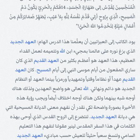
الْمُنَجَّسِينَ يُقَدِّسُ إلى طَهَارَةِ الْجَسَدِ، 14فَكَمْ بِالْحَرِيِّ يَكُونُ دَمُ
الْمَسِيحِ، الَّذِي بِرُوحٍ أزلي قَدَّمَ نَفْسَهُ لِلَّهِ بِلاَ عَيْبٍ، يُطَهِّرُ ضَمَائِرَكُمْ مِنْ
أَعْمَالٍ مَيِّتَةٍ لِتَخْدِمُوا اللهَ الْحَيَّ!"
يود الكاتب إلى العبرانيين أن يعلّمنا هذا الدرس الهام:
العهد الجديد
الذي بزغ نوره على عالمنا بمجيء ابن
الله
وتتميمه لعمل الفداء
العظيم، هذا العهد هو أعظـم بكثير من
العهد القديم
الذي كان
ساري المفعول من أيام موسى النبي إلى أيام
المسيح
. كان
العهد
القديم
عهداً أو نظاماً وقتياً وتمهيدياً ورمزياً بينما العهد أو النظام
الجديد هو دائم ونهائي.
الله
تعالى هو واضع العهدين ولذلك هناك
أوجه شبه بينهما ولكن هناك أوجه اختلاف أيضاً ويجب رؤية هذه
الأخيرة بصورة واضحة لكي نقدر أن نفهم معنى الديانة المسيحية التي
هي ديانة
العهد الجديد
. لنتضرع إلى الروح القدس الذي أوحى بهذه
الكلمات في هذا السفر المقدس لينير عقولنا لنفهم هذا التعليم
السامي ولنسعَ سعياً حثيثاً للعيش حسب مباديء
العهد الجديد