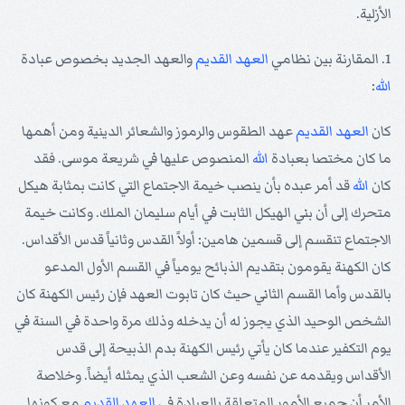
الأزلية.
1. المقارنة بين نظامي
العهد القديم
والعهد الجديد بخصوص عبادة
الله
:
كان
العهد القديم
عهد الطقوس والرموز والشعائر الدينية ومن أهمها
ما كان مختصا بعبادة
الله
المنصوص عليها في شريعة موسى. فقد
كان
الله
قد أمر عبده بأن ينصب خيمة الاجتماع التي كانت بمثابة هيكل
متحرك إلى أن بني الهيكل الثابت في أيام سليمان الملك. وكانت خيمة
الاجتماع تنقسم إلى قسمين هامين: أولاً القدس وثانياً قدس الأقداس.
كان الكهنة يقومون بتقديم الذبائح يومياً في القسم الأول المدعو
بالقدس وأما القسم الثاني حيث كان تابوت العهد فإن رئيس الكهنة كان
الشخص الوحيد الذي يجوز له أن يدخله وذلك مرة واحدة في السنة في
يوم التكفير عندما كان يأتي رئيس الكهنة بدم الذبيحة إلى قدس
الأقداس ويقدمه عن نفسه وعن الشعب الذي يمثله أيضاً. وخلاصة
الأمر أن جميع الأمور المتعلقة بالعبادة في
العهد القديم
مع كونها