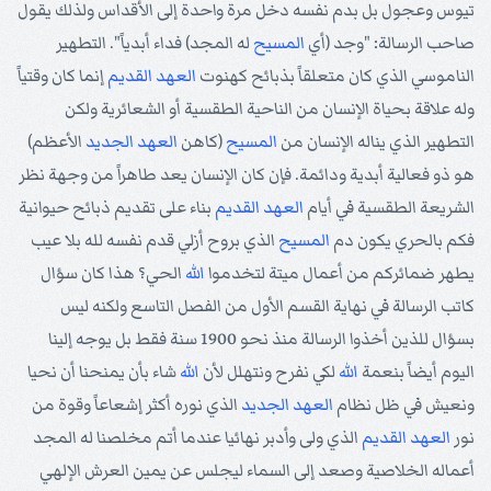
تيوس وعجول بل بدم نفسه دخل مرة واحدة إلى الأقداس ولذلك يقول
صاحب الرسالة: "وجد (أي
المسيح
له المجد) فداء أبدياً". التطهير
الناموسي الذي كان متعلقاً بذبائح كهنوت
العهد القديم
إنما كان وقتياً
وله علاقة بحياة الإنسان من الناحية الطقسية أو الشعائرية ولكن
التطهير الذي يناله الإنسان من
المسيح
(كاهن
العهد الجديد
الأعظم)
هو ذو فعالية أبدية ودائمة. فإن كان الإنسان يعد طاهراً من وجهة نظر
الشريعة الطقسية في أيام
العهد القديم
بناء على تقديم ذبائح حيوانية
فكم بالحري يكون دم
المسيح
الذي بروح أزلي قدم نفسه لله بلا عيب
يطهر ضمائركم من أعمال ميتة لتخدموا
الله
الحي؟ هذا كان سؤال
كاتب الرسالة في نهاية القسم الأول من الفصل التاسع ولكنه ليس
بسؤال للذين أخذوا الرسالة منذ نحو 1900 سنة فقط بل يوجه إلينا
اليوم أيضاً بنعمة
الله
لكي نفرح ونتهلل لأن
الله
شاء بأن يمنحنا أن نحيا
ونعيش في ظل نظام
العهد الجديد
الذي نوره أكثر إشعاعاً وقوة من
نور
العهد القديم
الذي ولى وأدبر نهائيا عندما أتم مخلصنا له المجد
أعماله الخلاصية وصعد إلى السماء ليجلس عن يمين العرش الإلهي