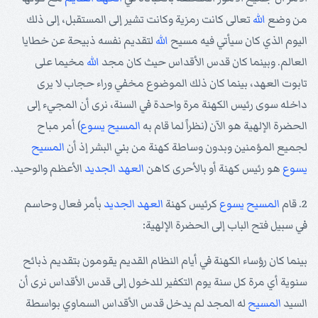
من وضع
الله
تعالى كانت رمزية وكانت تشير إلى المستقبل، إلى ذلك
اليوم الذي كان سيأتي فيه مسيح
الله
لتقديم نفسه ذبيحة عن خطايا
العالم. وبينما كان قدس الأقداس حيث كان مجد
الله
مخيما على
تابوت العهد، بينما كان ذلك الموضوع مخفي وراء حجاب لا يرى
داخله سوى رئيس الكهنة مرة واحدة في السنة، نرى أن المجيء إلى
الحضرة الإلهية هو الآن (نظراً لما قام به
المسيح
يسوع
) أمر مباح
لجميع المؤمنين وبدون وساطة كهنة من بني البشر إذ أن
المسيح
يسوع
هو رئيس كهنة أو بالأحرى كاهن
العهد الجديد
الأعظم والوحيد.
2. قام
المسيح
يسوع
كرئيس كهنة
العهد الجديد
بأمر فعال وحاسم
في سبيل فتح الباب إلى الحضرة الإلهية:
بينما كان رؤساء الكهنة في أيام النظام القديم يقومون بتقديم ذبائح
سنوية أي مرة كل سنة يوم التكفير للدخول إلى قدس الأقداس نرى أن
السيد
المسيح
له المجد لم يدخل قدس الأقداس السماوي بواسطة