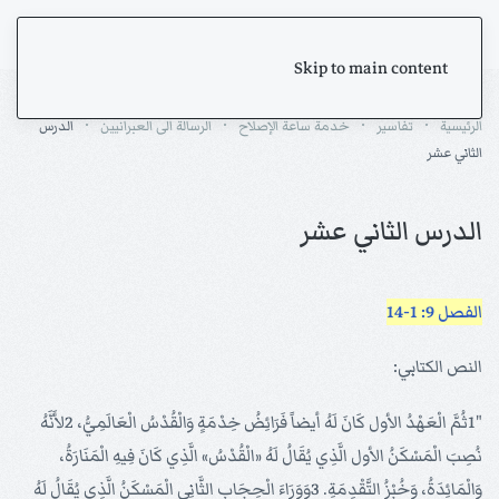
Skip to main content
الرئيسية
تفاسير
خدمة ساعة الإصلاح
الرسالة الى العبرانيين
الدرس
الثاني عشر
الدرس الثاني عشر
الفصل 9: 1-14
النص الكتابي:
"1ثُمَّ الْعَهْدُ الأول كَانَ لَهُ أيضاً فَرَائِضُ خِدْمَةٍ وَالْقُدْسُ الْعَالَمِيُّ، 2لأَنَّهُ
نُصِبَ الْمَسْكَنُ الأول الَّذِي يُقَالُ لَهُ «الْقُدْسُ» الَّذِي كَانَ فِيهِ الْمَنَارَةُ،
وَالْمَائِدَةُ، وَخُبْزُ التَّقْدِمَةِ. 3وَوَرَاءَ الْحِجَابِ الثَّانِي الْمَسْكَنُ الَّذِي يُقَالُ لَهُ