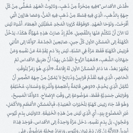
«قُدْسُ الأقداس"4فِيهِ مِبْخَرَةٌ مِنْ ذَهَبٍ، وَتَابُوتُ الْعَهْدِ مُغَشًّى مِنْ كُلِّ
جِهَةٍ بِالذَّهَبِ، الَّذِي فِيهِ قِسْطٌ مِنْ ذَهَبٍ فِيهِ الْمَنُّ، وَعَصَا هَارُونَ الَّتِي
أَفْرَخَتْ، وَلَوْحَا الْعَهْدِ. 5وَفَوْقَهُ كَرُوبَا الْمَجْدِ مُظَلِّلَيْنِ الْغِطَاءَ. أَشْيَاءُ لَيْسَ
لَنَا الآنَ أَنْ نَتَكَلَّمَ عَنْهَا بِالتَّفْصِيلِ. 6ثُمَّ إِذْ صَارَتْ هَذِهِ مُهَيَّأَةً هَكَذَا، يَدْخُلُ
الْكَهَنَةُ إلى الْمَسْكَنِ الأول كُلَّ حِينٍ، صَانِعِينَ الْخِدْمَةَ. 7وَأَمَّا إلى الثَّانِي
فَرَئِيسُ الْكَهَنَةِ فَقَطْ مَرَّةً فِي السَّنَةِ، لَيْسَ بِلاَ دَمٍ يُقَدِّمُهُ عَنْ نَفْسِهِ وَعَنْ
جَهَالاَتِ الشَّعْبِ، 8مُعْلِناً الرُّوحُ الْقُدُسُ بِهَذَا أَنَّ طَرِيقَ الأقداس لَمْ
يُظْهَرْ بَعْدُ، مَا دَامَ الْمَسْكَنُ الأول لَهُ إِقَامَةٌ، 9الَّذِي هُوَ رَمْزٌ لِلْوَقْتِ
الْحَاضِرِ، الَّذِي فِيهِ تُقَدَّمُ قَرَابِينُ وَذَبَائِحُ لاَ يُمْكِنُ مِنْ جِهَةِ الضَّمِيرِ أَنْ
تُكَمِّلَ الَّذِي يَخْدِمُ، 10وَهِيَ قَائِمَةٌ بِأَطْعِمَةٍ وَأَشْرِبَةٍ وَغَسَلاَتٍ مُخْتَلِفَةٍ
وَفَرَائِضَ جَسَدِيَّةٍ فَقَطْ، مَوْضُوعَةٍ إلى وَقْتِ الإِصْلاَحِ. 11وَأَمَّا الْمَسِيحُ،
وَهُوَ قَدْ جَاءَ رَئِيسَ كَهَنَةٍ لِلْخَيْرَاتِ الْعَتِيدَةِ، فَبِالْمَسْكَنِ الأَعْظَمِ وَالأَكْمَلِ،
غَيْرِ الْمَصْنُوعِ بِيَدٍ، أَيِ الَّذِي لَيْسَ مِنْ هَذِهِ الْخَلِيقَةِ. 12وَلَيْسَ بِدَمِ تُيُوسٍ
وَعُجُولٍ، بَلْ بِدَمِ نَفْسِهِ، دَخَلَ مَرَّةً وَاحِدَةً إلى الأقداس، فَوَجَدَ فِدَاءً
أبدياً. 13لأَنَّهُ إِنْ كَانَ دَمُ ثِيرَانٍ وَتُيُوسٍ وَرَمَادُ عِجْلَةٍ مَرْشُوشٌ عَلَى