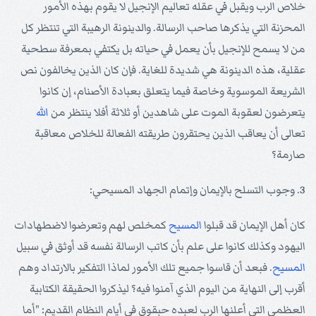
خلاص الرب ويقبل في عقله تعاليم الإنجيل لا يقوم بهذه الأمور
المحزنة التي يذكرها صاحب الرسالة. والدينونة الرهيبة التي تنتظر كل
من لا يسمح للإنجيل بأن يعمل في حياته بل يكتفي بمعرفة سطحية
عقلية، هذه الدينونة هي شديدة للغاية. فإن كان الذين يخالفون نص
الشريعة الموسوية وخاصة فيما يتعلق بعبادة الأصنام، إن كانوا
يتعرضون لعقوبة الموت على شاهدين أو ثلاثة أفلا ينتظر من
الله
تعالى أن يعاقب الذين يحتقرون طريقته الفعالة للخلاص معاقبة
صارمة؟
3. وجوب التسلح بالإيمان وإتمام الجهاد المسيحي:
كان أهل الإيمان قد قبلوا
المسيح
كمخلص لهم وتعرضوا لاضطهادات
اليهود وكذلك كانوا على علم بأن كاتب الرسالة نفسه قد أوثق في سبيل
المسيح
. فبعد أن قاسوا جميع تلك الأمور لماذا التفكير بالارتداد وهم
أقرب إلى النهاية من اليوم الذي آمنوا فيه؟ ليذكروا الحقيقة الكتابية
العظمى التي أعلنها الرب لعبده حبقوق في أيام النظام القديم: "أما