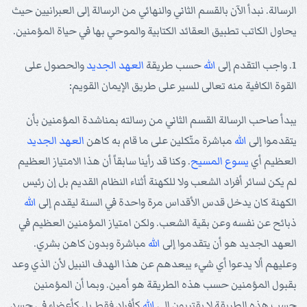
الرسالة. نبدأ الآن بالقسم الثاني والنهائي من الرسالة إلى العبرانيين حيث
يحاول الكاتب تطبيق العقائد الكتابية والموحي بها في حياة المؤمنين.
1. واجب التقدم إلى
الله
حسب طريقة
العهد الجديد
والحصول على
القوة الكافية منه تعالى للسير على طريق الإيمان القويم:
يبدأ صاحب الرسالة القسم الثاني من رسالته بمناشدة المؤمنين بأن
يتقدموا إلى
الله
مباشرة متّكلين على ما قام به كاهن
العهد الجديد
العظيم أي
يسوع
المسيح
. وكنا قد رأينا سابقاً أن هذا الامتياز العظيم
لم يكن لسائر أفراد الشعب ولا للكهنة أثناء النظام القديم بل إن رئيس
الكهنة كان يدخل قدس الأقداس مرة واحدة في السنة ليقدم إلى
الله
ذبائح عن نفسه وعن بقية الشعب. ولكن امتياز المؤمنين العظيم في
العهد الجديد هو أن يتقدموا إلى
الله
مباشرة وبدون كاهن بشري.
وعليهم ألا يدعوا أي شيء يبعدهم عن هذا الهدف النبيل لأن الذي وعد
بقبول المؤمنين حسب هذه الطريقة هو أمين. وبما أن المؤمنين
حسب هذه الطريقة لا يقتربون إلى
الله
كأفراد فقط بل كأعضاء في جسد