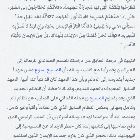
تَطْرَحُوا ثِقَتَكُمُ الَّتِي لَهَا مُجَازَاةٌ عَظِيمَةٌ. 36لأَنَّكُمْ تَحْتَاجُونَ إلى الصَّبْرِ،
حَتَّى إِذَا صَنَعْتُمْ مَشيءةَ اللهِ تَنَالُونَ الْمَوْعِدَ. 37لأَنَّهُ بَعْدَ قَلِيلٍ جِدّاً
«سَيَأْتِي الآتِي وَلاَ يُبْطِئُ. 38أَمَّا الْبَارُّ فَبِالإيمان يَحْيَا، وَإِنِ ارْتَدَّ لاَ تُسَرَُّ بِهِ
نَفْسِي». 39وَأَمَّا نَحْنُ فَلَسْنَا مِنَ الاِرْتِدَادِ لِلْهَلاَكِ، بَلْ مِنَ الإيمان لاِقْتِنَاءِ
النَّفْسِ."
انتهينا في درسنا السابق من دراستنا للقسم العقائدي للرسالة إلى
العبرانيين وقد رأينا مع كاتب الرسالة بأن
المسيح
يسوع
دشن عهداً
جديداً بقدومه إلى العالم وبأن هذا العهد كان قد تنبأ عنه أنبياء العهد
السابق المعروف بالعهد القديم. وكذلك لاحظنا أن النظام الجديد
الذي وفد بقدوم
المسيح
وبعمله الفدائي على الصليب هو نظام تام
وكامل ونهائي بعكس النظام السابق الذي كان نظاماً وقتياً وغير كامل.
وعندما ابتدأنا بدراستنا لهذه الرسالة أشرنا إلى أن السبب الرئيسي الذي
دفع صاحبها إلى كتابتها إنما كان خطر الارتداد عن المسيحية إلى
اليهودية، ذلك الخطر الذي كان يلازم جماعة الإيمان الذين استلموا