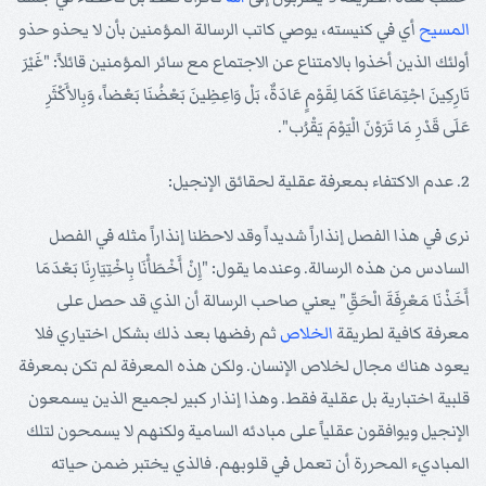
المسيح
أي في كنيسته، يوصي كاتب الرسالة المؤمنين بأن لا يحذو حذو
أولئك الذين أخذوا بالامتناع عن الاجتماع مع سائر المؤمنين قائلاً: "غَيْرَ
تَارِكِينَ اجْتِمَاعَنَا كَمَا لِقَوْمٍ عَادَةٌ، بَلْ وَاعِظِينَ بَعْضُنَا بَعْضاً، وَبِالأَكْثَرِ
عَلَى قَدْرِ مَا تَرَوْنَ الْيَوْمَ يَقْرُب".
2. عدم الاكتفاء بمعرفة عقلية لحقائق الإنجيل:
نرى في هذا الفصل إنذاراً شديداً وقد لاحظنا إنذاراً مثله في الفصل
السادس من هذه الرسالة. وعندما يقول: "إِنْ أَخْطَأْنَا بِاخْتِيَارِنَا بَعْدَمَا
أَخَذْنَا مَعْرِفَةَ الْحَقِّ" يعني صاحب الرسالة أن الذي قد حصل على
معرفة كافية لطريقة
الخلاص
ثم رفضها بعد ذلك بشكل اختياري فلا
يعود هناك مجال لخلاص الإنسان. ولكن هذه المعرفة لم تكن بمعرفة
قلبية اختبارية بل عقلية فقط. وهذا إنذار كبير لجميع الذين يسمعون
الإنجيل ويوافقون عقلياً على مبادئه السامية ولكنهم لا يسمحون لتلك
المباديء المحررة أن تعمل في قلوبهم. فالذي يختبر ضمن حياته