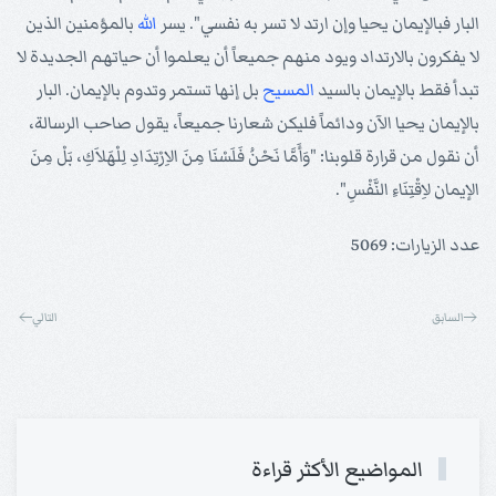
البار فبالإيمان يحيا وإن ارتد لا تسر به نفسي". يسر
الله
بالمؤمنين الذين
لا يفكرون بالارتداد ويود منهم جميعاً أن يعلموا أن حياتهم الجديدة لا
تبدأ فقط بالإيمان بالسيد
المسيح
بل إنها تستمر وتدوم بالإيمان. البار
بالإيمان يحيا الآن ودائماً فليكن شعارنا جميعاً، يقول صاحب الرسالة،
أن نقول من قرارة قلوبنا: "وَأَمَّا نَحْنُ فَلَسْنَا مِنَ الاِرْتِدَادِ لِلْهَلاَكِ، بَلْ مِنَ
الإيمان لاِقْتِنَاءِ النَّفْسِ".
عدد الزيارات: 5069
السابق
التالي
المواضيع الأكثر قراءة