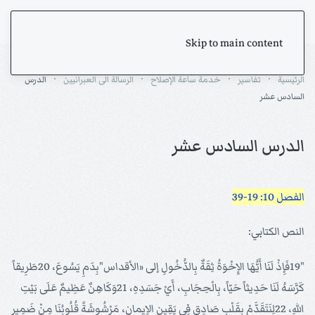
Skip to main content
الرئيسية
تفاسير
خدمة ساعة الإصلاح
الرسالة الى العبرانيين
الدرس
السادس عشر
الدرس السادس عشر
الفصل 10: 19-39
النص الكتابي:
"19فَإِذْ لَنَا أَيُّهَا الإِخْوَةُ ثِقَةٌ بِالدُّخُولِ إلى «الأقداس"بِدَمِ يَسُوعَ، 20طَرِيقاً
كَرَّسَهُ لَنَا حَدِيثاً حَيّاً، بِالْحِجَابِ، أَيْ جَسَدِهِ، 21وَكَاهِنٌ عَظِيمٌ عَلَى بَيْتِ
اللهِ، 22لِنَتَقَدَّمْ بِقَلْبٍ صَادِقٍ فِي يَقِينِ الإيمان، مَرْشُوشَةً قُلُوبُنَا مِنْ ضَمِيرٍ