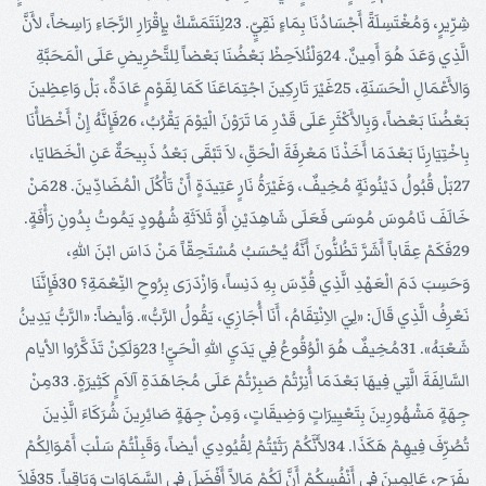
شِرِّيرٍ، وَمُغْتَسِلَةً أَجْسَادُنَا بِمَاءٍ نَقِيٍّ. 23لِنَتَمَسَّكْ بِإِقْرَارِ الرَّجَاءِ رَاسِخاً، لأَنَّ
الَّذِي وَعَدَ هُوَ أَمِينٌ. 24وَلْنُلاَحِظْ بَعْضُنَا بَعْضاً لِلتَّحْرِيضِ عَلَى الْمَحَبَّةِ
وَالأَعْمَالِ الْحَسَنَةِ، 25غَيْرَ تَارِكِينَ اجْتِمَاعَنَا كَمَا لِقَوْمٍ عَادَةٌ، بَلْ وَاعِظِينَ
بَعْضُنَا بَعْضاً، وَبِالأَكْثَرِ عَلَى قَدْرِ مَا تَرَوْنَ الْيَوْمَ يَقْرُبُ، 26فَإِنَّهُ إِنْ أَخْطَأْنَا
بِاخْتِيَارِنَا بَعْدَمَا أَخَذْنَا مَعْرِفَةَ الْحَقِّ، لاَ تَبْقَى بَعْدُ ذَبِيحَةٌ عَنِ الْخَطَايَا،
27بَلْ قُبُولُ دَيْنُونَةٍ مُخِيفٌ، وَغَيْرَةُ نَارٍ عَتِيدَةٍ أَنْ تَأْكُلَ الْمُضَادِّينَ. 28مَنْ
خَالَفَ نَامُوسَ مُوسَى فَعَلَى شَاهِدَيْنِ أَوْ ثَلاَثَةِ شُهُودٍ يَمُوتُ بِدُونِ رَأْفَةٍ.
29فَكَمْ عِقَاباً أَشَرَّ تَظُنُّونَ أَنَّهُ يُحْسَبُ مُسْتَحِقّاً مَنْ دَاسَ ابْنَ اللهِ،
وَحَسِبَ دَمَ الْعَهْدِ الَّذِي قُدِّسَ بِهِ دَنِساً، وَازْدَرَى بِرُوحِ النِّعْمَةِ؟ 30فَإِنَّنَا
نَعْرِفُ الَّذِي قَالَ: «لِيَ الاِنْتِقَامُ، أَنَا أُجَازِي، يَقُولُ الرَّبُّ». وَأيضاً: «الرَّبُّ يَدِينُ
شَعْبَهُ». 31مُخِيفٌ هُوَ الْوُقُوعُ فِي يَدَيِ اللهِ الْحَيِّ! 23وَلَكِنْ تَذَكَّرُوا الأيام
السَّالِفَةَ الَّتِي فِيهَا بَعْدَمَا أُنِرْتُمْ صَبِرْتُمْ عَلَى مُجَاهَدَةِ آلاَمٍ كَثِيرَةٍ. 33مِنْ
جِهَةٍ مَشْهُورِينَ بِتَعْيِيرَاتٍ وَضِيقَاتٍ، وَمِنْ جِهَةٍ صَائِرِينَ شُرَكَاءَ الَّذِينَ
تُصُرِّفَ فِيهِمْ هَكَذَا. 34لأَنَّكُمْ رَثَيْتُمْ لِقُيُودِي أيضاً، وَقَبِلْتُمْ سَلْبَ أَمْوَالِكُمْ
بِفَرَحٍ، عَالِمِينَ فِي أَنْفُسِكُمْ أَنَّ لَكُمْ مَالاً أَفْضَلَ فِي السَّمَاوَاتِ وَبَاقِياً. 35فَلاَ