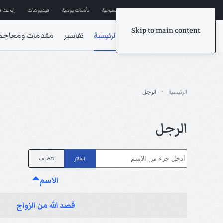
إشترك في المراسلات
ترانيم مسيحية
تأملات يومية
فيديوهات
إبحث ف
Skip to main content
الرئيسية
تفاسير
مقدمات ومعاجم
الرئيسية
الرجل
الرجل
أدخل جزء من الاسم
الفلتر
تنظيف
الاسم
قصد الله من الزواج