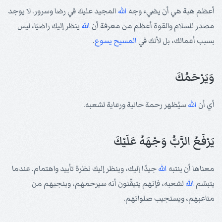
أعظم هبة هي أن يضيء وجه
الله
المجيد عليك في رضا وسرور. لا يوجد
مصدر للسلام والقوة أعظم من معرفة أن
الله
ينظر إليك راضيًا، ليس
بسبب أعمالك، بل لأنك في
المسيح
يسوع
.
وَيَرْحَمُكَ
أي أن
الله
سيُظهر رحمة حانية ورعاية لشعبه.
يَرْفَعُ الرَّبُّ وَجْهَهُ عَلَيْكَ
معناها أن ينتبه
الله
جيدًا إليك، وينظر إليك نظرة تأييد واهتمام. عندما
يتبسّم
الله
لشعبه، فإنهم يتيقّنون أنه سيرحمهم، وينجيهم من
متاعبهم، ويستجيب صلواتهم.