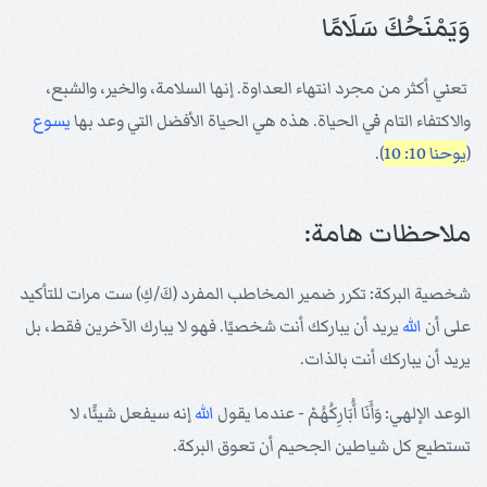
وَيَمْنَحُكَ سَلَامًا
تعني أكثر من مجرد انتهاء العداوة. إنها السلامة، والخير، والشبع،
والاكتفاء التام في الحياة. هذه هي الحياة الأفضل التي وعد بها
يسوع
(
يوحنا 10: 10
).
ملاحظات هامة:
شخصية البركة: تكرر ضمير المخاطب المفرد (كَ/كِ) ست مرات للتأكيد
على أن
الله
يريد أن يباركك أنت شخصيًا. فهو لا يبارك الآخرين فقط، بل
يريد أن يباركك أنت بالذات.
الوعد الإلهي: وَأَنَا أُبَارِكُهُمْ - عندما يقول
الله
إنه سيفعل شيئًا، لا
تستطيع كل شياطين الجحيم أن تعوق البركة.