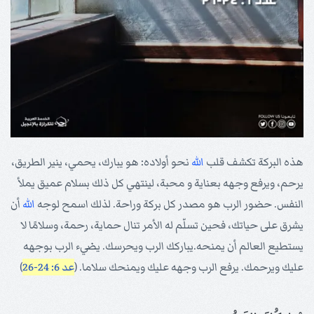
هذه البركة تكشف قلب
الله
نحو أولاده: هو يبارك، يحمي، ينير الطريق،
يرحم، ويرفع وجهه بعناية و محبة، لينتهي كل ذلك بسلام عميق يملأ
النفس. حضور الرب هو مصدر كل بركة وراحة. لذلك اسمح لوجه
الله
أن
يشرق على حياتك، فحين تسلّم له الأمر تنال حماية، رحمة، وسلامًا لا
يستطيع العالم أن يمنحه.يباركك الرب ويحرسك. يضيء الرب بوجهه
عليك ويرحمك. يرفع الرب وجهه عليك ويمنحك سلاما. (
عد 6: 24-26
)