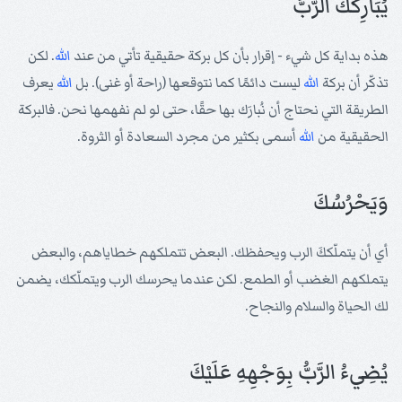
يُبَارِكُكَ الرَّبُّ
هذه بداية كل شيء - إقرار بأن كل بركة حقيقية تأتي من عند
الله
. لكن
تذكّر أن بركة
الله
ليست دائمًا كما نتوقعها (راحة أو غنى). بل
الله
يعرف
الطريقة التي نحتاج أن نُبارَك بها حقًا، حتى لو لم نفهمها نحن. فالبركة
الحقيقية من
الله
أسمى بكثير من مجرد السعادة أو الثروة.
وَيَحْرُسُكَ
أي أن يتملّككَ الرب ويحفظك. البعض تتملكهم خطاياهم، والبعض
يتملكهم الغضب أو الطمع. لكن عندما يحرسك الرب ويتملّكك، يضمن
لك الحياة والسلام والنجاح.
يُضِيءُ الرَّبُّ بِوَجْهِهِ عَلَيْكَ