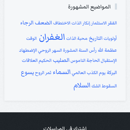
المواضيع المشهورة
الرجاء
الضعف
الفقر
الاستثمار
إنكار الذات
الاختطاف
الغفران
التاريخ
أولويات
محبة الذات
الوقت
عظمة الله
رأس السنة
المشورة
السهر الروحي
الإضطهاد
الصليب
الإستقبال
الحاجة
الناموس
الحكيم
العلاقات
السماء
يسوع
البركة
يوم الكذب العالمي
ثمر الروح
السلام
السقوط
الشك
إشترك في المراسلات