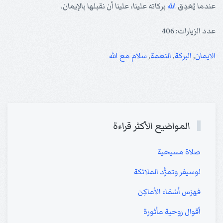
عندما يُغدِق
الله
بركاته علينا، علينا أن نقبلها بالإيمان.
عدد الزيارات: 406
الايمان
,
البركة
,
النعمة
,
سلام مع الله
المواضيع الأكثر قراءة
صلاة مسيحية
لوسيفر وتمرُّد الملائكة
فهرَس أسْمَاء الأماكِن
أقوال روحية مأثورة