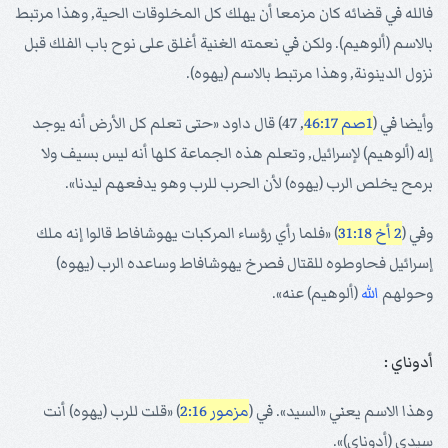
فالله في قضائه كان مزمعا أن يهلك كل المخلوقات الحية, وهذا مرتبط
بالاسم (ألوهيم). ولكن في نعمته الغنية أغلق على نوح باب الفلك قبل
نزول الدينونة, وهذا مرتبط بالاسم (يهوه).
وأيضا في (
1صم 46:17
, 47) قال داود «حتى تعلم كل الأرض أنه يوجد
إله (ألوهيم) لإسرائيل, وتعلم هذه الجماعة كلها أنه ليس بسيف ولا
برمح يخلص الرب (يهوه) لأن الحرب للرب وهو يدفعهم ليدنا».
وفي (
2 أخ 31:18
) «فلما رأي رؤساء المركبات يهوشافاط قالوا إنه ملك
إسرائيل فحاوطوه للقتال فصرخ يهوشافاط وساعده الرب (يهوه)
وحولهم
الله
(ألوهيم) عنه».
أدوناي :
وهذا الاسم يعني «السيد». في (
مزمور 2:16
) «قلت للرب (يهوه) أنت
سيدي (أدوناي)».