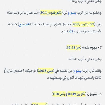
وهى تعني «الرب برنا».
ومكتوب عن الرب
يسوع
في (
1كورنثوس30:1
) «قد صار لنا برا وقداسة».
وفي (
2كورنثوس20:5
) «جعل الذي لم يعرف خطية (
المسيح
) خطية
لأجلنا لنصير نحن بر
الله
فيه».
7 - يهوه شمة (
حز 35:48
)
وهى تعني «الرب هناك».
ولقد قال الرب
يسوع
عن نفسه في (
متى 20:18
) «وحيثما اجتمع اثنان أو
ثلاثة باسمي فهناك أكون في وسطهم».
8 - شيلون (
تكوين 10:49
و
يش 1:18
)