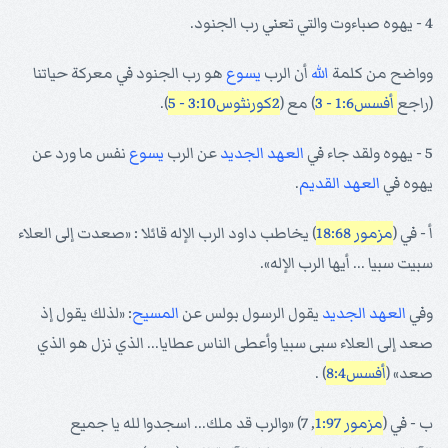
4 - يهوه صباءوت والتي تعني رب الجنود.
وواضح من كلمة
الله
أن الرب
يسوع
هو رب الجنود في معركة حياتنا
(راجع
أفسس1:6 - 3
) مع (
2كورنثوس3:10 - 5
).
5 - يهوه ولقد جاء في
العهد الجديد
عن الرب
يسوع
نفس ما ورد عن
يهوه في
العهد القديم
.
أ - في (
مزمور 18:68
) يخاطب داود الرب الإله قائلا : «صعدت إلى العلاء
سبيت سبيا ... أيها الرب الإله».
وفي
العهد الجديد
يقول الرسول بولس عن
المسيح
: «لذلك يقول إذ
صعد إلى العلاء سبى سبيا وأعطى الناس عطايا... الذي نزل هو الذي
صعد» (
أفسس8:4
) .
ب - في (
مزمور 1:97
, 7) «والرب قد ملك... اسجدوا لله يا جميع