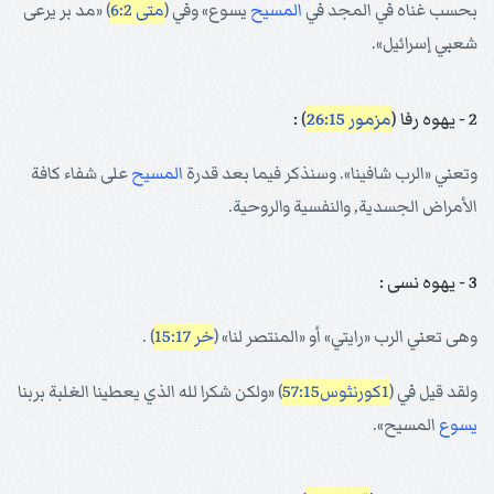
بحسب غناه في المجد في
المسيح
يسوع» وفي (
متى 6:2
) «مد بر يرعى
شعبي إسرائيل».
2 - يهوه رفا (
مزمور 26:15
) :
وتعني «الرب شافينا». وسنذكر فيما بعد قدرة
المسيح
على شفاء كافة
الأمراض الجسدية, والنفسية والروحية.
3 - يهوه نسى :
وهى تعني الرب «رايتي» أو «المنتصر لنا» (
خر 15:17
) .
ولقد قيل في (
1كورنثوس57:15
) «ولكن شكرا لله الذي يعطينا الغلبة بربنا
يسوع
المسيح».