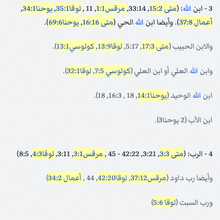
3 - ابن
الله
: (
متى 15:2
, 33:14,
مرقس1:1
, 11 ,
لوقا35:1
,
يوحنا34:1
,
أعمال 37:8
). وأيضا ابن
الله
الحي (
متى 16:16
,
يوحنا69:6
).
والابن الحبيب (
متى 17:3
, 5:17,
لوقا13:9
,
كولوسي13:1
).
وابن
الله
العلي أو ابن العلي (
كولوسي 7:5
,
لوقا32:1
).
ابن
الله
الوحيد (
يوحنا14:1
, 18 , 16:3, 18).
ابن الآب (2 يوحنا3).
4 - الرب: (
متى 3:3
, 3:21, 42:22 - 45 ,
مرقس3:1
, 3:11,
لوقا4:3
, 8:5)
وأيضا رب داود (
مرقس37:12
,
لوقا42:20
, 44 ,
أعمال 34:2
)
ورب السبت (
لوقا 5:6
)