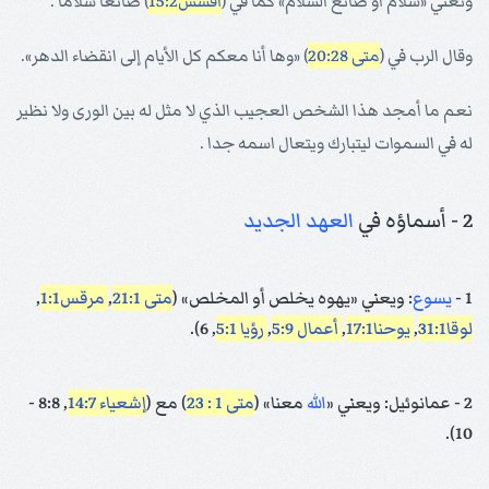
وتعني «سلام أو صانع السلام» كما في (
أفسس15:2
) صانعا سلاما .
وقال الرب في (
متى 20:28
) «وها أنا معكم كل الأيام إلى انقضاء الدهر».
نعم ما أمجد هذا الشخص العجيب الذي لا مثل له بين الورى ولا نظير
له في السموات ليتبارك ويتعال اسمه جدا .
2 - أسماؤه في
العهد الجديد
1 -
يسوع
: ويعني «يهوه يخلص أو المخلص» (
متى 21:1
,
مرقس1:1
,
لوقا31:1
,
يوحنا17:1
,
أعمال 5:9
,
رؤيا 5:1
, 6).
2 - عمانوئيل: ويعني «
الله
معنا» (
متى 1 : 23
) مع (
إشعياء 14:7
, 8:8 -
10).