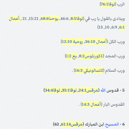
الرب (
لوقا76:1
)
وينادى بالقول يا رب في (
لوقا8:5
, 46:6,
يوحنا68:6
, 15:21, 21 ,
أعمال
, 6:9, 10, 13)
6:1
ورب الكل (
أعمال 36:10
,
رومية 12:10
)
ورب المجد (
1كورنثوس8:2
,
يع 1:2
)
ورب السلام (
2تسالونيكي 16:3
) .
5 - قدوس
الله
(
مرقس24:1
,
لوقا35:1
,
لوقا34:4
)
القدوس البار (
أعمال 14:3
) .
6 -
المسيح
ابن المبارك (
مرقس61:14
, 62)