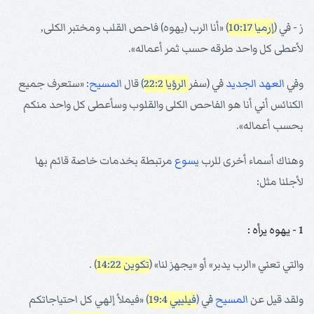
ز - في (
إرميا 10:17
) «أنا الرب (يهوه) فاحص القلب ومختبر الكلى,
لأعطى كل واحد طرقه حسب ثمر أعماله».
وفي
العهد الجديد
في (سفر
الرؤيا 22:2
) قال
المسيح
: «ستعرف جميع
الكنائس أني أنا هو الفاحص الكلى والقلوب وسأعطى كل واحد منكم
بحسب أعماله».
وهناك أسماء أخرى للرب
يسوع
مرتبطة بخدمات خاصة قائم بها
لأجلنا مثل:
1 - يهوه يرأه :
والتي تعني «الرب يدبر» أو «يجهز لنا» (
تكوين 14:22
) .
ولقد قيل عن
المسيح
في (
فيليبي 19:4
) «فيملأ إلهي كل احتياجاتكم