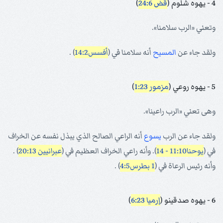
4 - يهوه شلوم (
قض 24:6
)
وتعني «الرب سلامنا».
ولقد جاء عن
المسيح
أنه سلامنا في (
أفسس14:2
) .
5 - يهوه روعي (
مزمور 1:23
)
وهى تعني «الرب راعينا».
ولقد جاء عن الرب
يسوع
أنه الراعي الصالح الذي يبذل نفسه عن الخراف
في (
يوحنا11:10 - 14
). وأنه راعي الخراف العظيم في (
عبرانيين 20:13
) .
وأنه رئيس الرعاة في (
1 بطرس4:5
) .
6 - يهوه صدقينو (
إرميا 6:23
)