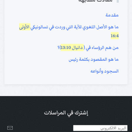
مقدمة
ما هو الأصل اللغوي للآية التي وردت في تسالونيكي
الأولى
16:4
من هم الرؤساء في (
دانيال 13:10
)؟
ما هو المقصود بكلمة رئيس
السجود وأنواعه
إشترك في المراسلات