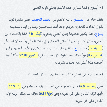
2 - أيليون وكما قلنا إن هذا الاسم يعني الإله العلي.
ولقد جاء عن
المسيح
ذات الاسم في
العهد الجديد
. ففي بشارة لوقا
يقول الملاك للعذراء مريم «وها أنت ستحبلين وتلدين ابنا وتسمينه
يسوع
. هذا يكون عظيما وابن العلي يدعي» (
لوقا 31:1
, 32) والاسم «ابن
العلي» مثل الاسم «ابن الله» في المعنى أي ذات العلي والمعلن له. وفي
(
رومية 9:5
) «
المسيح
الكائن على الكل إلها مباركا إلى الأبد. آمين». وفي
(
فيليبي 9:2
) «وأعطاه اسما فوق كل اسم» وفي (
مزمور 27:89
) «أنا أيضا
أجعله بكرا أعلى من ملوك الأرض».
3 - شداي والتي تعني «القدير», «والذي فيه كل كفايتنا».
ففي (
إشعياء 6:9
) قيل عنه «ويدعى اسمه... إلها قديرا» وفي (
رؤيا 3:15
)
«أيها الإله القادر على كل شيء» وفي (
رؤيا 6:19
) «فإنه قد ملك الرب الإله
القادر على كل شيء».