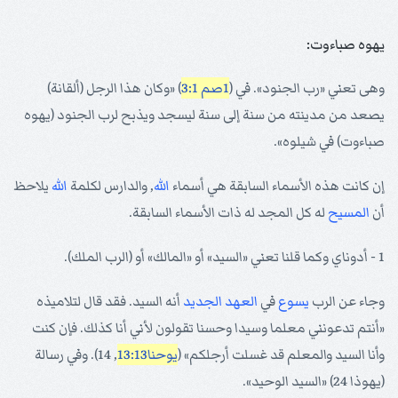
يهوه صباءوت:
وهى تعني «رب الجنود». في (
1صم 3:1
) «وكان هذا الرجل (ألقانة)
يصعد من مدينته من سنة إلى سنة ليسجد ويذبح لرب الجنود (يهوه
صباءوت) في شيلوه».
إن كانت هذه الأسماء السابقة هي أسماء
الله
, والدارس لكلمة
الله
يلاحظ
أن
المسيح
له كل المجد له ذات الأسماء السابقة.
1 - أدوناي وكما قلنا تعني «السيد» أو «المالك» أو (الرب الملك).
وجاء عن الرب
يسوع
في
العهد الجديد
أنه السيد. فقد قال لتلاميذه
«أنتم تدعونني معلما وسيدا وحسنا تقولون لأني أنا كذلك. فإن كنت
وأنا السيد والمعلم قد غسلت أرجلكم» (
يوحنا13:13
, 14). وفي رسالة
(يهوذا 24) «السيد الوحيد».