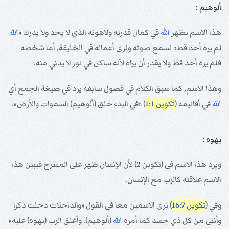
ألوهيم :
هذا الاسم يظهر
الله
في كمال قدرته ولاهوته الذي لا يحد ولا يدرك «
الله
لم يره أحد قط» نسمع صوته ونرى أعماله في الخليقة, أما شخصه
فلم يره أحد قط ولا يقدر أن يراه لأنه ساكن في نور لا يدني منه.
وهذا الاسم, كما سبق الكلام في فصول سابقة يرد في صيغة الجمع أي
الله
في أقانيمه (
تكوين 1:1
) «في البدء خلق (ألوهيم) السموات والأرض».
يهوه :
ويرد هذا الاسم في (تكوين 2) لأن الإنسان ظهر على المسرح فيبين هذا
الاسم علاقته كالرب مع الإنسان.
وفي (
تكوين 16:7
) نرى الاسمين معا في القول «والداخلات دخلت ذكرا
وأنثى من كل ذي جسد كما أمره
الله
(ألوهيم). وأغلق الرب (يهوه) عليه»