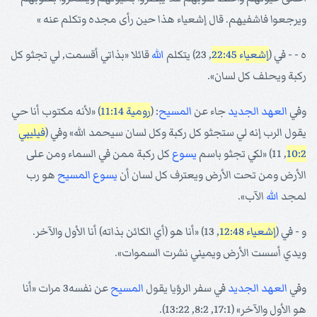
ويرجعوا فاشفيهم. قال إشعياء هذا حين رأى مجده وتكلم عنه »
ه - - في (
إشعياء 22:45
, 23) يتكلم
الله
قائلا «بذاتي أقسمت, لي تجثو كل
ركبة ويحلف كل لسان».
وفي
العهد الجديد
جاء عن
المسيح
: (
رومية 11:14
) «لأنه مكتوب أنا حي
يقول الرب إنه لي ستجثو كل ركبة وكل لسان سيحمد الله» وفي (
فيليبي
10:2
, 11) «لكي تجثو باسم
يسوع
كل ركبة ممن في السماء ومن على
الأرض ومن تحت الأرض ويعترف كل لسان أن
يسوع
المسيح
هو رب
لمجد
الله
الآب».
و - في (
إشعياء 12:48
, 13) «أنا هو (أي الكائن بذاته) أنا الأول والآخر.
ويدي أسست الأرض ويميني نشرت السموات».
وفي
العهد الجديد
في سفر الرؤيا يقول
المسيح
عن نفسه3 مرات «أنا
هو الأول والآخر» (17:1, 8:2, 13:22).