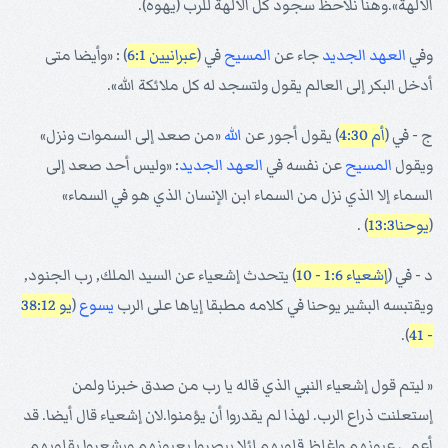
الآلهة».وهنا نلاحظ سجود كل الآلهة للرب (يهوه).
وفي
العهد الجديد
جاء عن
المسيح
في (
عبرانيين 6:1
) : «وأيضا متى
أدخل البكر إلى العالم يقول ولتسجد له كل ملائكة الله».
ج - في (
أم 4:30
) يقول أجور عن
الله
«من صعد إلى السموات ونزل»
ويقول
المسيح
عن نفسه في
العهد الجديد
: «وليس أحد صعد إلى
السماء إلا الذي نزل من السماء ابن الإنسان الذي هو في السماء»
(
يوحنا13:3
) .
د - في (
إشعياء 1:6 - 10
) يتحدث إشعياء عن السيد الملك, رب الجنود,
ويقتبسه البشير يوحنا في كلامه مطبقا إياها على الرب
يسوع
(
يو 38:12
).
- 41
« ليتم قول إشعياء النبي الذي قاله يا رب من صدق خبرنا ولمن
إستعلنت ذراع الرب. لهذا لم يقدروا أن يؤمنوا.لان إشعياء قال أيضا. قد
أعمى عيونهم واغلظ قلوبهم لئلا يبصروا بعيونهم ويشعروا بقلوبهم