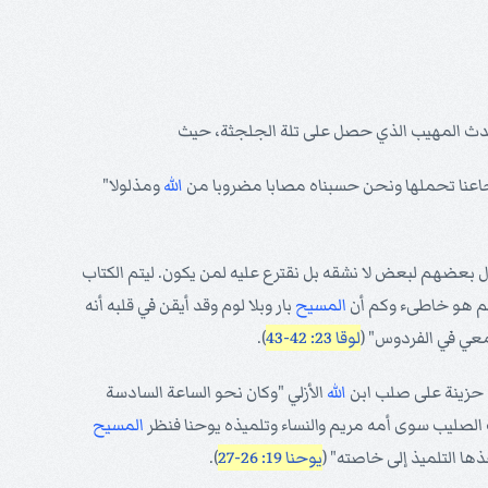
وجاعنا تحملها ونحن حسبناه مصابا مضروبا من
الله
ومذلولا"
 بعضهم لبعض لا نشقه بل نقترع عليه لمن يكون. ليتم الكتاب
كم هو خاطىء وكم أن
المسيح
بار وبلا لوم وقد أيقن في قلبه أنه
معي في الفردوس" (
لوقا 23: 42-43
).
 حزينة على صلب ابن
الله
الأزلي "وكان نحو الساعة السادسة
 الصليب سوى أمه مريم والنساء وتلميذه يوحنا فنظر
المسيح
ذها التلميذ إلى خاصته" (
يوحنا 19: 26-27
).