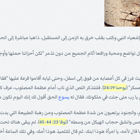
كل تواضع ومحبة ورافعا آثام الجميع من دون تذمر "لكن أحزاننا حملها وأ
رز في كل أعصابه من فوق إلى اسفل، وحتى ثيابه أقاموا قرعة عليها "فقال
عسكر" (
يوحنا 24:19
). فلنتذكر اللص الذي تاب أمام عظمة المصلوب، عرف 
 يا رب متى جئت في ملكوتك. فقال له
يسوع
الحق أقول لك إنك اليوم تكون 
م، والجنود يرتعبون من شدة عظمة المصلوب ومن رهبة الطبيعة التي بدت
لشمس وانشق حجاب الهيكل من وسطه" (
لوقا 23: 44-45
). لم يبقى هناك تحت
 قال لأمه، يا امرأة هوذا ابنك. ثم قال للتلميذ هوذا أمك. وفي تلك الساعة أخ