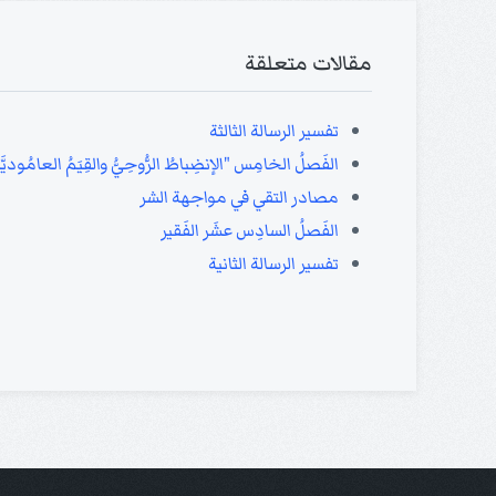
مقالات متعلقة
تفسير الرسالة الثالثة
الفَصلُ الخامِس "الإنضِباطُ الرُّوحِيُّ والقِيَمُ العامُوديَّ
مصادر التقي في مواجهة الشر
الفَصلُ السادِس عشَر الفَقير
تفسير الرسالة الثانية