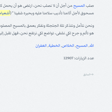
صلب
المسيح
من أجل أن لا نصلب نحن، ارتضى هو أن يحمل كل 
مسحوق لأجل آثامنا تأديب سلامنا عليه وبحبره شفينا " (
أشعياء 5:53
ونحن نتأمل ونتذكر تلة الجلجثة ونفكر بعمق بالمسيح المصلوب
هو تألم و جرح لكي نشفى، تواضع لكي نرتفع نحن، فهل تقبل إليه 
الله
,
المسيح
,
الخلاص
,
الخطية
,
الغفران
عدد الزيارات: 12907
السابق