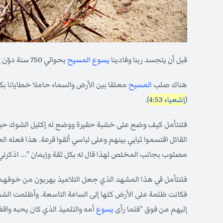
قبل أن يتجسد ربنا وفادينا
يسوع
المسيح
بحوالي 750 سنة دوّن إشعياء النبي وكتب بقلب خرق به الزمن إلى المستقبل، ذاهبا مباشرة إلى الحدث المهيب الذي حصل على تلة الجلجثة، حيث
هناك صلب
المسيح
معلقا بين الأرض والسماء حاملا خطايانا ب
(
إشعياء 4:53
).
فلنتأمل كيف وضع على خشبة حقيرة ووضع له إكليل الشوك حيث غ
القائل اقتسموا ثيابي بينهم وعلى لباسي ألقوا قرعة. هذا فعله ال
مصلوب بجانب المخلص لهذا قال له بكل ثقة وإيمان "... اذكرني
فلنتأمل في هذا المشهد الذي جعل التلاميذ يهربون من خوفه
فكانت ظلمة على الأرض كلها إلى الساعة التاسعة. وأظلمت ا
إليهم من فوق "فلما رأى
يسوع
أمه والتلميذ الذي كان يحبه واقفا