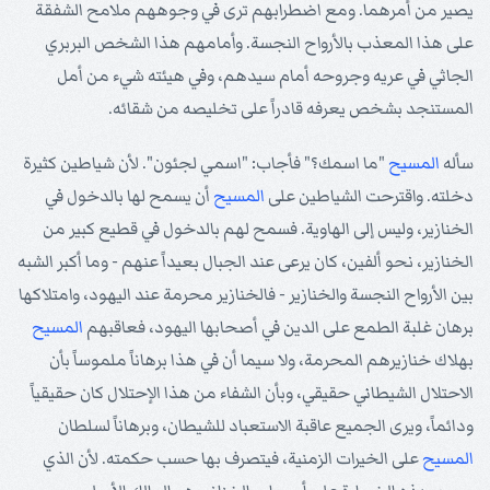
يصير من أمرهما. ومع اضطرابهم ترى في وجوههم ملامح الشفقة
على هذا المعذب بالأرواح النجسة. وأمامهم هذا الشخص البربري
الجاثي في عريه وجروحه أمام سيدهم، وفي هيئته شيء من أمل
المستنجد بشخص يعرفه قادراً على تخليصه من شقائه.
سأله
المسيح
"ما اسمك؟" فأجاب: "اسمي لجئون". لأن شياطين كثيرة
دخلته. واقترحت الشياطين على
المسيح
أن يسمح لها بالدخول في
الخنازير، وليس إلى الهاوية. فسمح لهم بالدخول في قطيع كبير من
الخنازير، نحو ألفين، كان يرعى عند الجبال بعيداً عنهم - وما أكبر الشبه
بين الأرواح النجسة والخنازير - فالخنازير محرمة عند اليهود، وامتلاكها
برهان غلبة الطمع على الدين في أصحابها اليهود، فعاقبهم
المسيح
بهلاك خنازيرهم المحرمة، ولا سيما أن في هذا برهاناً ملموساً بأن
الاحتلال الشيطاني حقيقي، وبأن الشفاء من هذا الإحتلال كان حقيقياً
ودائماً، ويرى الجميع عاقبة الاستعباد للشيطان، وبرهاناً لسلطان
المسيح
على الخيرات الزمنية، فيتصرف بها حسب حكمته. لأن الذي