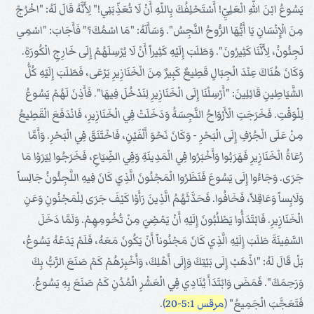
يَسُوعُ ابْنَ اللّهِ الْعَلِيِّ! أَسْتَحْلِفُكَ بِاللّهِ أَنْ لَا تُعَذِّبَنِي!" لِأَنَّهُ قَالَ لَهُ: "اخْرُجْ
مِنَ الْإِنْسَانِ يَا أَيُّهَا الرُّوحُ النَّجِسُ". وَسَأَلَهُ: "مَا اسْمُكَ؟" فَأَجَابَ: "اسْمِي
لَجِئُونُ، لِأَنَّنَا كَثِيرُونَ". وَطَلَبَ إِلَيْهِ كَثِيراً أَنْ لَا يُرْسِلَهُمْ إِلَى خَارِجِ الْكُورَةِ.
وَكَانَ هُنَاكَ عِنْدَ الْجِبَالِ قَطِيعٌ كَبِيرٌ مِنَ الْخَنَازِيرِ يَرْعَى، فَطَلَبَ إِلَيْهِ كُلُّ
الشَّيَاطِينِ قَائِلِينَ: "أَرْسِلْنَا إِلَى الْخَنَازِيرِ لِنَدْخُلَ فِيهَا". فَأَذِنَ لَهُمْ يَسُوعُ
لِلْوَقْتِ. فَخَرَجَتِ الْأَرْوَاحُ النَّجِسَةُ وَدَخَلَتْ فِي الْخَنَازِيرِ، فَانْدَفَعَ الْقَطِيعُ
مِنْ عَلَى الْجُرْفِ إِلَى الْبَحْرِ - وَكَانَ نَحْوَ أَلْفَيْنِ، فَاخْتَنَقَ فِي الْبَحْرِ. وَأَمَّا
رُعَاةُ الْخَنَازِيرِ فَهَرَبُوا وَأَخْبَرُوا فِي الْمَدِينَةِ وَفِي الضِّيَاعِ، فَخَرَجُوا لِيَرَوْا مَا
جَرَى. وَجَاءُوا إِلَى يَسُوعَ فَنَظَرُوا الْمَجْنُونَ الَّذِي كَانَ فِيهِ اللَّجِئُونُ جَالِساً
وَلَابِساً وَعَاقِلاً، فَخَافُوا. فَحَدَّثَهُمُ الَّذِينَ رَأَوْا كَيْفَ جَرَى لِلْمَجْنُونِ وَعَنِ
الْخَنَازِيرِ. فَابْتَدَأُوا يَطْلُبُونَ إِلَيْهِ أَنْ يَمْضِيَ مِنْ تُخُومِهِمْ. وَلَمَّا دَخَلَ
السَّفِينَةَ طَلَبَ إِلَيْهِ الَّذِي كَانَ مَجْنُوناً أَنْ يَكُونَ مَعَهُ، فَلَمْ يَدَعْهُ يَسُوعُ،
بَلْ قَالَ لَهُ: "اذْهَبْ إِلَى بَيْتِكَ وَإِلَى أَهْلِكَ، وَأَخْبِرْهُمْ كَمْ صَنَعَ الرَّبُّ بِكَ
وَرَحِمَكَ". فَمَضَى وَابْتَدَأَ يُنَادِي فِي الْعَشْرِ الْمُدُنِ كَمْ صَنَعَ بِهِ يَسُوعُ.
فَتَعَجَّبَ الْجَمِيعُ" (
مرقس 5:1-20
).