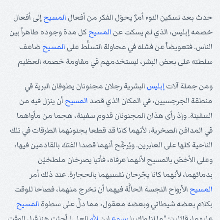
حدث بعد تسكين النوء أمرٌ يحوّل الفكر من أفعال
المسيح
إلى أفعال
خصمه إبليس، الذي لم يسكت عن
المسيح
كل مدة وجوده طاهراً بين
الناس. فتعويضاً عن فشله في محاولة التسلُّط على
المسيح
ضاعف
سلطته على بعض البشر، ليستخدمهم في مقاومة خصمه العظيم
ومن جملة آلات
إبليس
البشرية رجلان مجنونان يطوفان البرية في
منطقة الجرجسيين، في المكان الذي قصد
المسيح
أن ينزل فيه من
السفينة. وإذ رأى هذان المجنونان قدوم سفينة، هجما من مأواهما
في المدافن الصخرية، لأنهما كانا قد قطعا بجنونهما الطرقات في تلك
الناحية كلها على العابرين. ويُرجَّح أنهما قصدا الفتك بالقادمين فيها،
وعلى الأخصّ بالمسيح لأنهما عرفاه، فأتيا يصرخان ملطخيْن
بدمائهما، لأنهما كانا يجّرحان نفسيهما بالحجارة. عند ذلك أمر
المسيح
الأرواح النجسة الحالَّة فيهما أن تخرج منهما، فصاحا للوقت
بكلام بعضه شيطاني وبعضه معقول، مما دلَّ على سطوة
المسيح
عليهما، قائلين: "ما لنا ولك يا
يسوع
ابن
الله
العلي! أجئت هنا قبل الوقت