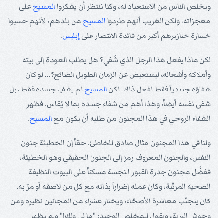
ويخلص الناس من الاستعباد له، وكنا ننتظر أن يشكروا
المسيح
على
معجزاته، ولكن الغريب أنهم طردوا
المسيح
من بلدهم، لأنهم حسبوا
خسارة خنازيرهم أكبر من فائدة الانتصار على
إبليس
.
لكن ماذا يفعل هذا الرجل الذي شُفي؟ هل يطلب العودة إلى بيته
وأملاكه وأشغاله، ليستعيض عن الزمان الطويل الضائع؟... لو كان
شفاؤه جسدياً فقط لفعل ذلك. لكن
المسيح
لم يشفِ جسده فقط، بل
شفى نفسه أيضاً، وهذا أهم من شفاء جسده بما لا يُقاس. فظهر
الشفاء الروحي في هذا المجنون من طلبه أن يكون مع
المسيح
.
ولنا في هذا المجنون مثال صادق للخاطئ. حقاً إن الخطيئة جنون
النفس، والجنون المعروف رمز إلى الجنون الحقيقي وهو الخطيئة،
ففضَّل مجنون جدرة القبور النجسة مسكناً على البيوت النظيفة
الصحية المرتّبة، وكان عمله إضراراً بذاته مع كل من لاصقه أو مرّ به.
كان يتجنّب معاشرة الأصحّاء، ويختار عشراء من المجانين نظيره ومن
وحوش البرية، ويقول للمخلص الوحيد: "ما لي ولك!" ولم يظهر