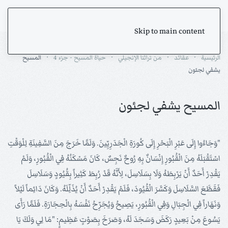
Skip to main content
الرئيسية
عقائد
من تراثنا الإنجيلي
حياة المسيح - جزء 4
المسيح
يشفي لجئون
المسيح يشفي لجئون
"وَجَاءُوا إِلَى عَبْرِ الْبَحْرِ إِلَى كُورَةِ الْجَدَرِيِّينَ. وَلَمَّا خَرَجَ مِنَ السَّفِينَةِ لِلْوَقْتِ
اسْتَقْبَلَهُ مِنَ الْقُبُورِ إِنْسَانٌ بِهِ رُوحٌ نَجِسٌ، كَانَ مَسْكَنُهُ فِي الْقُبُورِ، وَلَمْ
يَقْدِرْ أَحَدٌ أَنْ يَرْبِطَهُ وَلَا بِسَلَاسِلَ، لِأَنَّهُ قَدْ رُبِطَ كَثِيراً بِقُيُودٍ وَسَلَاسِلَ
فَقَطَّعَ السَّلَاسِلَ وَكَسَّرَ الْقُيُودَ، فَلَمْ يَقْدِرْ أَحَدٌ أَنْ يُذَلِّلَهُ. وَكَانَ دَائِماً لَيْلاً
وَنَهَاراً فِي الْجِبَالِ وَفِي الْقُبُورِ، يَصِيحُ وَيُجَرِّحُ نَفْسَهُ بِالْحِجَارَةِ. فَلَمَّا رَأَى
يَسُوعَ مِنْ بَعِيدٍ رَكَضَ وَسَجَدَ لَهُ، وَصَرَخَ بِصَوْتٍ عَظِيمٍ: "مَا لِي وَلَكَ يَا