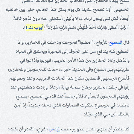
سمح بهذه الخسارة على أصحاب الخنازير هو المالك الأصلي
الحقيقي. أَوَلا تسمح عنايته كل يوم بمثل هذا العالم، حتى بين خائفيه
أيضاً؟ فكل تقي يقول لربه: ما لا يأتيني أستغني عنه دون تذمر قائلاً:
"الرَّبُّ أَعْطَى وَالرَّبُّ أَخَذَ فَلْيَكُنِ اسْمُ الرَّبِّ مُبَارَكاً" (
أيوب 1:21
).
قال
المسيح
للأرواح: "امضوا" فخرجت ودخلت في الخنازير، وإذا
القطيع كله يندفع من على الجُرف إلى البحيرة ويختنق في المياه.
وانذهل رعاة الخنازير من هذا الأمر الغريب، فهربوا وأذاعوا في
طريقهم بين الضياع وفي المدينة خبر ما حدث للمجنونين وللخنازير،
فأسرع الجمهور قاصدين مكان هذا الحادث الغريب. وعند وصولهم
رأوا في جثث الخنازير برهان صحة رواية الرعاة. وزادت دهشتهم عند
رؤيتهم المجنون لابساً وعاقلاً وجالساً عند قدمي المسيح، يسمع
تعليمه في موضوع ملكوت السماوات الذي دخله جديداً، إذ آمن
بالملك الروحي الذي نجّاه.
كنا ننتظر أن يبتهج الناس بظهور خصم
إبليس
القوي، القادر أن يقيّده