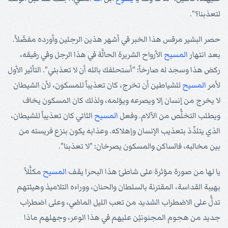
لتعذبنا؟".
حصر البشير مرقس هذا الخبر في أشهر هذين الرجلين وأورده مفصَّلاً.
بعد انتهار
المسيح
الأرواح الشريرة الحالَّة في هذا الرجل وفي رفيقه،
ركض هذا وسجد له صارخاً: "أستحلفك بالله أن لا تعذبني". التأثير الأول
لأمر
المسيح
للشياطين أن تخرج، كان تعذيباً للمسكون، لأن الشيطان
لا يخرج من إنسان إلا ويصرعه ويؤلمه، ولذلك كان المسكون يخاف
ويطلب التخلُّص من الآلام. وفعل
المسيح
الثاني كان تعذيباً للشيطان،
الذي يتلذّذ بتعذيب الإنسان وإهلاكه. وعذابه يكون بنزع فريسته من
بين مخالبه، فالساكن والمسكون يصرخان: "لا تعذبنا".
يا لها من صورة مؤثرة على شاطئ هذا البحر! يقف
المسيح
مكلَّلاً
بهيبة القداسة، المقترنة بالسلطان والحنان، ووراءه التلاميذ وهيئتهم
تدلُّ على الاضطراب الشديد من تعب الليل الماضي، وعلى اضطراب
جديد من هجوم المجنونيْن عليهم في هذا الوعر، وجهلهم ماذا