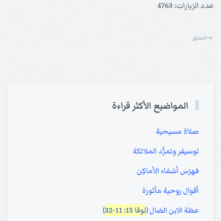
عدد الزيارات: 4763
السابق
المواضيع الأكثر قراءة
صلاة مسيحية
لوسيفر وتمرُّد الملائكة
فهرَس أسْمَاء الأماكِن
أقوال روحية مأثورة
عظة الابن الضال (
لوقا 15: 11-32
)