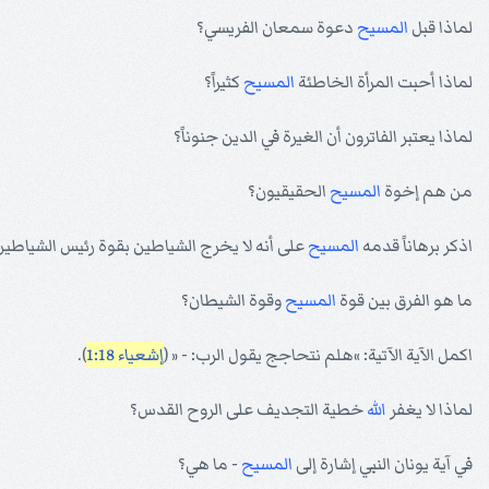
لماذا قبل
المسيح
دعوة سمعان الفريسي؟
لماذا أحبت المرأة الخاطئة
المسيح
كثيراً؟
لماذا يعتبر الفاترون أن الغيرة في الدين جنوناً؟
من هم إخوة
المسيح
الحقيقيون؟
اذكر برهاناً قدمه
المسيح
على أنه لا يخرج الشياطين بقوة رئيس الشياطين
ما هو الفرق بين قوة
المسيح
وقوة الشيطان؟
اكمل الآية الآتية: »هلم نتحاجج يقول الرب: - « (
إشعياء 1:18
).
لماذا لا يغفر
الله
خطية التجديف على الروح القدس؟
في آية يونان النبي إشارة إلى
المسيح
- ما هي؟