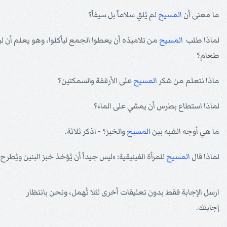
ما معنى أن
المسيح
لم يُلقِ سلاماً بل سيفاً؟
لماذا طلب
المسيح
من تلاميذه أن يعطوا الجمع ليأكلوا، وهو يعلم أن 
طعام؟
ماذا نتعلم من شكر
المسيح
على الأرغفة والسمكتين؟
لماذا استطاع بطرس أن يمشي على الماء؟
ما هي أوجه الشبه بين
المسيح
والخبز؟ - اذكر ثلاثة.
لماذا قال
المسيح
للمرأة الفينيقية: »ليس جيداً أن يُؤخذ خبز البنين ويُطرح
ارسل الإجابة فقط بدون تعليقات أخرى لئلا تُهمل، ونحن بانتظار
إجابتك.