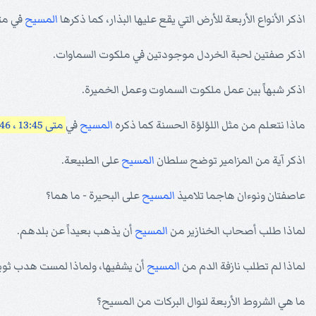
اذكر الأنواع الأربعة للأرض التي يقع عليها البذار، كما ذكرها
المسيح
في مثل
اذكر صفتين لحبة الخردل موجودتين في ملكوت السماوات.
اذكر شبهاً بين عمل ملكوت السماوت وعمل الخميرة.
ماذا نتعلم من مثل اللؤلؤة الحسنة كما ذكره
المسيح
في
متى 13:45 ، 46
اذكر آية من المزامير توضح سلطان
المسيح
على الطبيعة.
عاصفتان ونوءان هاجما تلاميذ
المسيح
على البحيرة - ما هما؟
لماذا طلب أصحاب الخنازير من
المسيح
أن يذهب بعيداً عن بلدهم.
لماذا لم تطلب نازفة الدم من
المسيح
أن يشفيها، ولماذا لمست هدب ثوب
ما هي الشروط الأربعة لنوال البركات من المسيح؟