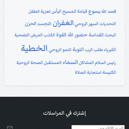
يسوع
قصد الله
قيامة المسيح
اليأس
تعزية
الطفل
الغفران
الحزن
التحديات
السهر الروحي
التجسد
حضور الله
القوة
القداسة
البحث
الكذب
المرض
التضحية
الخطية
التوبة
الكبرياء
طلب الرب
النمو الروحي
السماء
رئيس السلام
المشاكل
المستقبل
الصحة الروحية
الكنيسة
استجابة الصلاة
إشترك في المراسلات