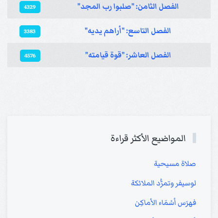
الفصل الثامن: "صلبوا رب المجد"
4329
الفصل التاسع: "أراهم يديه"
3383
الفصل العاشر: "قوة قيامته"
4576
المواضيع الأكثر قراءة
صلاة مسيحية
لوسيفر وتمرُّد الملائكة
فهرَس أسْمَاء الأماكِن