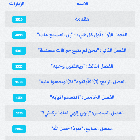
الاسم
الزيارات
المقالات
مقدمة
3510
الفصل الأول: أول كل شيء - "إن المسيح مات"
4893
الفصل الثاني: "نحن لم نتبع خرافات مصنعة"
4001
الفصل الثالث: "ويغطّون وجهه"
3323
الفصل الرابع: (1)"فأوثقوه" (2)"وبصقوا عليه"
3430
الفصل الخامس: "اقتسموا ثيابه"
4156
الفصل السادس: "إلهي إلهي لماذا تركتني؟"
5319
الفصل السابع: "هوذا حمل الله"
6863