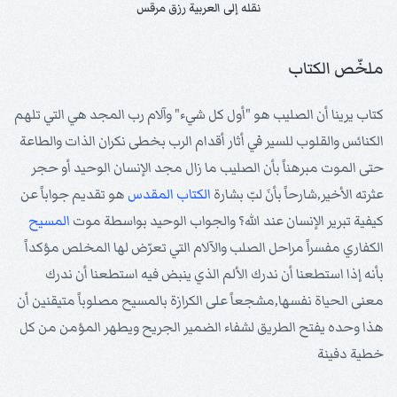
نقله إلى العربية رزق مرقس
ملخّص الكتاب
كتاب يرينا أن الصليب هو "أول كل شيء" وآلام رب المجد هي التي تلهم
الكنائس والقلوب للسير في أثار أقدام الرب بخطى نكران الذات والطاعة
حتى الموت مبرهناً بأن الصليب ما زال مجد الإنسان الوحيد أو حجر
عثرته الأخير,شارحاً بأنَ لبّ بشارة
الكتاب المقدس
هو تقديم جواباً عن
كيفية تبرير الإنسان عند الله؟ والجواب الوحيد بواسطة موت
المسيح
الكفاري مفسراً مراحل الصلب والآلام التي تعرّض لها المخلص مؤكداً
بأنه إذا استطعنا أن ندرك الألم الذي ينبض فيه استطعنا أن ندرك
معنى الحياة نفسها,مشجعاً على الكرازة بالمسيح مصلوباً متيقنين أن
هذا وحده يفتح الطريق لشفاء الضمير الجريح ويطهر المؤمن من كل
خطية دفينة