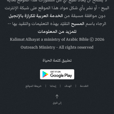
لا يسمح أن يعاد طبع أي من منشورات هذا الموقع لغاية
البيع - أو نشر بأي شكل مواد هذا الموقع على شبكة الإنترنت
دون موافقة مسبقة من
الخدمة العربية للكرازة بالإنجيل
الرجاء باسم
المسيح
التقيّد بهذه التعليمات والتقيد بها --
للمزيد من المعلومات
Arabic Bible
© Kalimat Alhayat a ministry of
2026
Outreach Ministry
- All rights reserved
تطبيق كلمة الحياة
التقدمة
|
الهدف
|
إيماننا
|
خريطة الموقع
إلى فوق