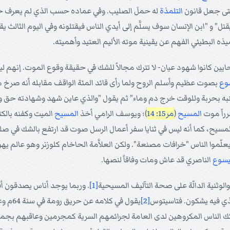
حتى جعل قانون
التلمذة
له حملَ الصليب. وفي عماده حسب الذي لم يعرف خ
تل" و "ابن الإنسان سوف يسلَّم إلى أيدي الناس فيقتلونه وفي اليوم الثالث ي
 البطيئي الفهم عن يقينية موته الأليم العتيد وأهميته.
ايين كانوا شهود عيان- لا تترك مجالاً للشك في حقيقة وقوع الموت. إنهم 
وع
بصوت عظيم وأسلم الروح ولما رأى قائد المئة الواقف مقابله أنه صرخ هكذا
به بحربة وللوقت خرج دم وماء" ثم يقول "والذي عاين شهد وشهادته حق وه
رراً موت
المسيح
(
مر15: 14
)؛ ويوسف الرامي أخذ
المسيح
الميت وكفنه بالك
لمسيح، كما أنه ليس في ثنايا سفر أعمال الرسل صوت قد ارتفع بالشك في ص
ّموا الناس "خرافات مصنعة". ولكن العلاَّمة الحاخام كلوزنر وهو عالم يه
سوع
الناصري قد عاش ومات وفاقاً لنصها.
ثنية الدالّة على صحة التآليف المسيحية
[1]
. وربما يوجد أناس يصدقون 
الذي فيه يشكون. فتاسيتوس
[2]
يقول ف
ئك الناس المكروهين لدى العامة لجرائمهم السرية كمجرمين وعاقبهم بجميع