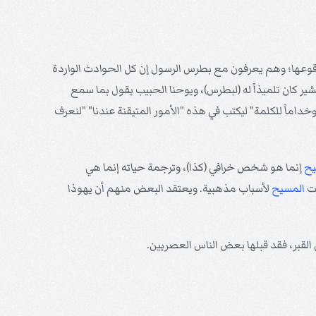
 وقوعها؛ وهم يعرفون مع بطرس الرسول إن كل الحوادث الواردة
ر كان تلميذاً له (لبطرس)، ويوحنا الحبيب يقول بما سمع
وخداماً للكلمة" ليكتب في هذه "الأمور المتيقنة عندنا" "لنعرف
يح
إنما هو شخص خرافي (كذا)، وترجمة حياته إنما هي
وت
المسيح
لأسباب مذهبية. ويعتقد البعض منهم أن يهوذا
لقبر، فقد قبلها بعض الناس العصريين.