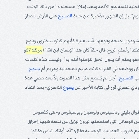
طية نفسه مع الأثمة وبعد إعلان مسحته و "من ذلك الوقت
قوم". بل إن الشهور الأخيرة من حياة
المسيح
على الأرض لتمتاز-
ليشهدون بصحة وقوعها بأشد عبارة كأنهم كانوا ينتظرون وقوع
 وأسلم الروح قال حقاً كان هذا الإنسان ابن الله" (
مر15: 37
و
و يعلم أنه يقول الحق لتؤمنوا أنتم به". وليست هذه كلمات
تان ووضعه في القبر؛ وكانت مريم المجدلية ومريم أم
يسوع
لب
المسيح
. أجل لم يُسمع مثل هذا الصوت إلاَّ بعد مضي عدة
ودي عصري قرر في كتابه الأخير عن
يسوع
الناصري- بعد انتقاد
أقوال بليني وتاسيتوس ولوسيان ويوسيفوس وحتى كلسوس
ي كلامه عن حريق رومة في سنة 64م وعن الوسائل التي استعملها نيرون ليزيل عن نفسه شبهة إحراق
 ضروب العذابات الوحشية فقال: "أما أولئك الناس فكانوا