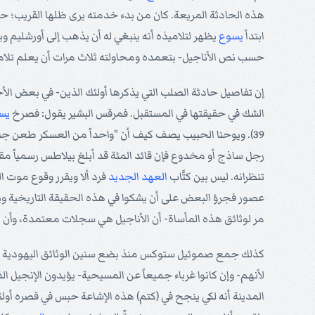
هذه الحادثة المريعة. كان من بدء خدمته يرى ظلها القريب؛ 
ابتدأ
يسوع
يظهر لتلاميذه أنه ينبغي له أن يذهب إلى أورشليم ويق
حسب نص الأناجيل- بتعمده ومحاولته ثلاث مرات أن يعلم تلاميذه
إن تفاصيل حادثة الصلب التي يذكرها أولئك الذين- في بعض الأح
الشك في حقيقتها في المستقبل. فمرقس البشير يقول: فصرخ
يس
39). ويوحنا الحبيب يصف كيف أن "واحداً من العسكر طعن جن
رجل ساذج أو مخدوع فإن قائد المئة قد أبلغ بيلاطس رسمياً مق
تنظرانه. ليس بين كتَّاب
العهد الجديد
فرد ألا ويقرر وقوع موت ا
عصور فجرؤ البعض على أن يشكوا في هذه الحقيقة التاريخية ويعل
مر لوثائق هذه المأساة- أن الأناجيل هي سجلات معتمدة، وأن
ي
كذلك جمع صموئيل ستوكس منذ بضع سنين الوثائق اليهودية والو
لأنهم- وإن كانوا غرباء جميعاً عن المسيحية- يؤيدون الإنجيل 
المدينة أنه لكي ينجح في (كتم) هذه الإشاعة حبس في قصره أول