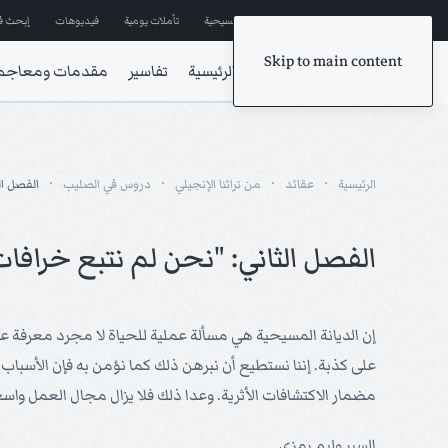
إشترك في المراسلات
ترانيم مسيحية
تأملات يومية
فيديوهات
إبحث ف
Skip to main content
الرئيسية
تفاسير
مقدمات ومعاجم
الرئيسية
عقائد
من تراثنا الإنجيلي
دروس في الصليب
الفصل ال
الفصل الثاني: "نحن لم نتبع خراف
إن الديانة المسيحية هي مسألة عملية للحياة لا مجرد معرفة عقلي
على كذبة. إننا نستطيع أن نبرهن ذلك كما نؤمن به فإن الأسبا
مضمار الاكتشافات الأثرية. وعدا ذلك فلا يزال مجال العمل واسعاً
السير وليم رمزي