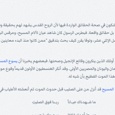
ا يشكون في صحة الحقائق الواردة فيها لأن الروح القدس يشهد لهم بحقيقة
ل حقائق واقعة. فبطرس الرسول كان شاهد عيان لآلام المسيح، ومرقس البشي
رسل الإثني عشر، ولوقا يقرر كيف بحث بتدقيق "ممن كانوا منذ البدء معاينين 
جه أولئك الذين ينكرون وقائع الإنجيل وصحتها. فبعضهم يخبرنا أن
يسوع
المس
ن واليونان والمصريين الأولى. وقد أنكر الغنسطيون الأولون قديماً وقوع م
ذا الموت الفظيع بأن شبه له.
المسيح
قد أنزل من على الصليب قبل حدوث الموت ثم أنعشته الأطياب في ا
ما شــهدناك عيــاناً
ربــنا فوق الصليبْ
وســط أعـداء غلاظ
سـمروك يا حبيـب