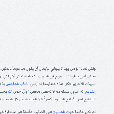
ولكن لماذا نؤمن بهذا؟ ينبغي للإيمان أن يكون مدعوماً بالدليل 
سبق وأنبئ بوقوعه بوضوح في النبوات. لا حاجة لذكر آلام فتى 
النبوات الأخرى- فكل هذه معلومة لدارسي
الكتاب المقدس
إذ ق
القديم
إنه "بدون سفك دم لا تحصل مغفرة" وأنّ حمل
الله
يجب أ
المفتاح لسر الذبائح الدموية كفارةً عن الخطية بين كل شعب و
لم تكن حادثة موت
المسيح
على الصليب مأساة غير منتظرة م