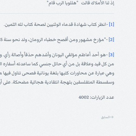
إذ لنا الأملاك قالت "هللويا الرب قام"
[1]
-انظر كتاب شهادة قدماء الوثنيين لصحة كتاب لله الثمين.
[2]
-"مؤرخ مشهور ومن أفصح خطباء الرومان، ولد نحو سنة 55م.
[3]
-هو أحد أعاظم مؤلفي اليونان وأشدهم حذقاً وأصالة رأي. ولا
من كل قيد وعلاقة بل من أي حائل جنسي كما ساعدته أسفاره العدي
وهي عبارة عن محاورات كتبها بلغة يونانية فصحى تناول فيها م
وسفسطة المتفلسفين بلهجة انتقادية هجائية مضحكة. على أن
عدد الزيارات: 4002
السابق