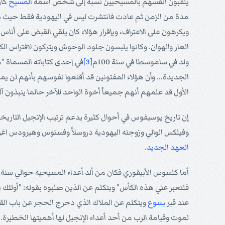
يلقبون أنفسهم بالمسيحيين نسبةً إلى شخص اسمه
المسيح
كان
مدة من الزمن ثم عادت فانتشرت ليس في اليهودية فقط حيث نبع 
ويكرهون على الاعتراف، وبإقرار هؤلاء كان يلقي القبض على أن
العار والهوان. وكانوا يلبسون جلود الوحوش ويتركون لافتراس ال
ولد في ساموسطا في سنة 100م
[3]
في إحدى كتاباته المسماة "م
الجديدة... وأن هؤلاء المفتونين قد أقنعوا نفوسهم بأنهم لن ي
الأول قد علمهم أنهم جميعاً أخوة الواحد للآخر حالما ينبذو
إن تاريخ يوسيفوس في أحوال كثيرة يدعم ترتيب الإنجيل التاريخ
وفيلكس الوالي وزوجته اليهودية دروسلاَّ وفستوس وهيرودس اغري
العهد الجديد
.
أما كلسوس الأبيقوري فكان من ألد أعداء المسيحية حوالي سنة 170م. ولذا فهو يشير باستهزاء في كتابه المسمى (البحث الحقيقي)- كما ورد في دفاع أوريجانوس- إلى آلام
فلتعبر عني هذه الكأس" ويتكلم عن الذين صلبوه بقوله: "أولئك ا
عند قبر
يسوع
ويتكلم عن الملاك الذي دحرج الحجر عن باب القب
لموت وقيامة الرب من أحد أعداء الإنجيل لها أهميتها الخطيرة.