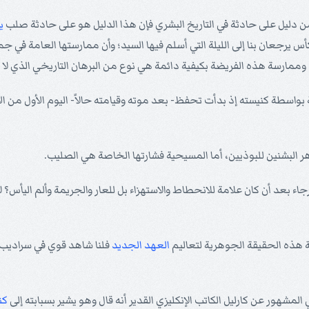
 من دليل على حادثة في التاريخ البشري فإن هذا الدليل هو على حادثة صلب
ي
س يرجعان بنا إلى الليلة التي أسلم فيها السيد؛ وأن ممارستها العامة في ج
 وممارسة هذه الفريضة بكيفية دائمة هي نوع من البرهان التاريخي الذي لا
بواسطة كنيسته إذ بدأت تحفظ- بعد موته وقيامته حالاً- اليوم الأول من الأ
زهر البشنين للبوذيين، أما المسيحية فشارتها الخاصة هي الصليب.
ء بعد أن كان علامة للانحطاط والاستهزاء بل للعار والجريمة وألم اليأس؟ ل
ية هذه الحقيقة الجوهرية لتعاليم
العهد الجديد
فلنا شاهد قوي في سراديب ا
مشهور عن كارليل الكاتب الإنكليزي القدير أنه قال وهو يشير بسبابته إلى
كن