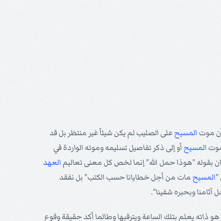
 أن موت
المسيح
على الصليب لم يكن شيئاً غير منتظر بل قد
 موت
المسيح
أو إلى ذكر تفاصيل تسليمه وموته الواردة في
ان بقوله "هوذا حمل الله" إنما لخص كل معنى تعاليم
العهد
"
المسيح
مات من أجل خطايانا حسب الكتب" بل نفقد
آثامنا وبحبره شفينا".
 هو ذاته يعلم بتلك الساعة ويترقبها وطالما أكد حقيقة وقوع