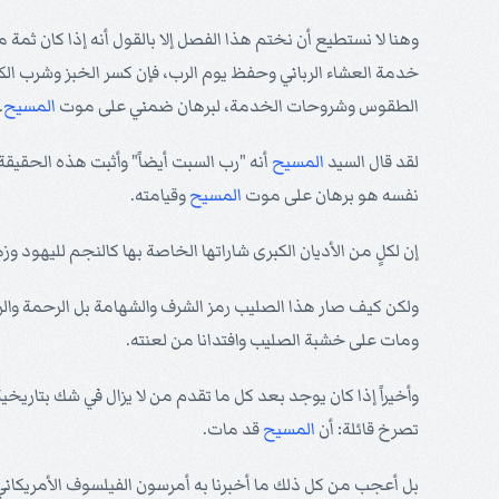
وهنا لا نستطيع أن نختم هذا الفصل إلا بالقول أنه إذا كان ثمة
خدمة العشاء الرباني وحفظ يوم الرب، فإن كسر الخبز وشرب الكأ
الطقوس وشروحات الخدمة، لبرهان ضمني على موت
المسيح
.
لقد قال السيد
المسيح
أنه "رب السبت أيضاً" وأثبت هذه الحقيقة 
نفسه هو برهان على موت
المسيح
وقيامته.
إن لكلٍ من الأديان الكبرى شاراتها الخاصة بها كالنجم لليهود و
ولكن كيف صار هذا الصليب رمز الشرف والشهامة بل الرحمة والرجا
ومات على خشبة الصليب وافتدانا من لعنته.
وأخيراً إذا كان يوجد بعد كل ما تقدم من لا يزال في شك بتاريخ
تصرخ قائلة: أن
المسيح
قد مات.
بل أعجب من كل ذلك ما أخبرنا به أمرسون الفيلسوف الأمريكاني ال