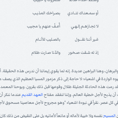
أو سمـعنـاك تنــادي
بصـراخك المذيـب
لا تجـازهـم إلـهـي
أُعـفُ عنهم يا مجيب
غـير أنـنا نقـــول
بالصـليب للأنــام
إذ له شـقت صـخور
والدّنا صـارت ظلام
والبرهان، وهنا البراهين عديدة. إنه لما يقوي إيماننا أن ندرس هذه الحقيقة.
يهوه الواردة في اشعياء؛ لا حاجة إلى ذكر مزمور المسيا العظيم الذي يصف
د رمت هذه الحادثة الجليلة ظلال وقوعها قبل ذلك بقرون. ويوحنا المعمد
ن يذبح لأجل خطية العالم. وإننا لنفقد مفتاح
العهد القديم
عندما ننكر أن 
في كل عصر. نقرأ في نبوءة اشعياء "وهو مجروح لأجل معاصينا مسحوق لأجل 
ن
المسيح
نفسه ولا خيبة لآماله أو مانعاً لأمانيه بل على النقيض من ذلك كان