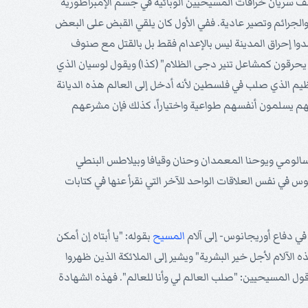
ف سريان خرافات المسيحيين الوبائية في جسم الإمبراطورية
لجرائم وتصير عادية. ففي الأول كان يلقي القبض على البعض
وا إحراق المدينة ليس بالإعدام فقط بل بالقتل مع صنوف
ار يحرقون كمشاعل تنير دجى الظلام" (كذا) ويقول لوسيان الذي
ظيم الذي صلب في فلسطين لأنه أدخل إلى العالم هذه الديانة
منهم يسلمون أنفسهم طواعية واختياراً، كذلك فإن مشرعهم
 سالومي ويوحنا المعمدان وحنان وقيافا وبيلاطس البنطي
 في نفس العلاقات الواحد للآخر التي نقرأ عنها في كتابات
المسيح
بقوله: "يا أبتاه إن أمكن
الآلام لأجل خير البشرية" ويشير إلى الملائكة الذين ظهروا
 المسيحيين: "صلب العالم لي وأنا للعالم". فهذه الشهادة