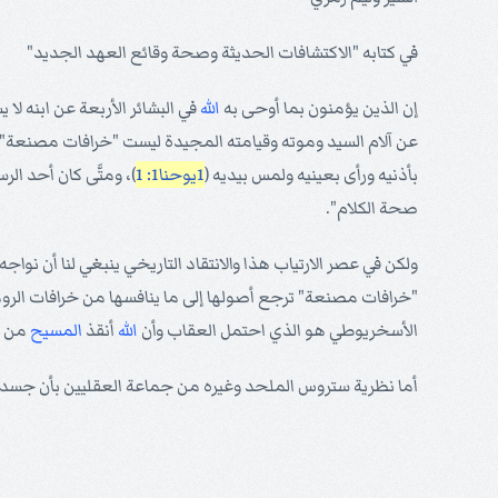
في كتابه "الاكتشافات الحديثة وصحة وقائع العهد الجديد"
إن الذين يؤمنون بما أوحى به
الله
في البشائر الأربعة عن ابنه ل
عن آلام السيد وموته وقيامته المجيدة ليست "خرافات مصنعة" ب
بأذنيه ورأى بعينيه ولمس بيديه (
1يوحنا1: 1
)، ومتَّى كان أحد ال
صحة الكلام".
ولكن في عصر الارتياب هذا والانتقاد التاريخي ينبغي لنا أن نوا
"خرافات مصنعة" ترجع أصولها إلى ما ينافسها من خرافات الروما
الأسخريوطي هو الذي احتمل العقاب وأن
الله
أنقذ
المسيح
من ه
أما نظرية ستروس الملحد وغيره من جماعة العقليين بأن جسد