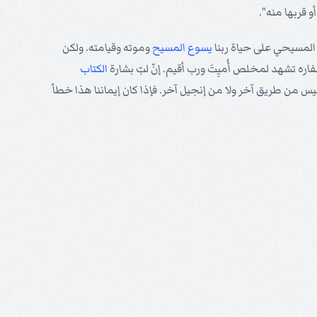
 قربها منه".
م المسيحي على حياة ربنا
يسوع
المسيح
وموته وقيامته. ولكن
ره تشهد لمخلص أُميِتَ ورب أقيم. إنّ لبّ بشارة
الكتاب
يس من طريق آخر ولا من إنجيل آخر. فإذا كان إيماننا هذا خطأ