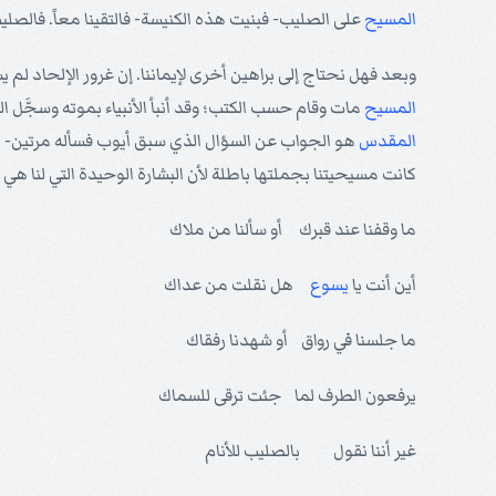
المسيح
على الصليب- فبنيت هذه الكنيسة- فالتقينا معاً. فالصل
وبعد فهل نحتاج إلى براهين أخرى لإيماننا. إن غرور الإلحاد لم 
المسيح
مات وقام حسب الكتب؛ وقد أنبأ الأنبياء بموته وسجَّل ا
المقدس
هو الجواب عن السؤال الذي سبق أيوب فسأله مرتين- كي
كانت مسيحيتنا بجملتها باطلة لأن البشارة الوحيدة التي لنا هي 
ما وقفنا عند قبرك أو سألنا من ملاك
أين أنت يا
يسوع
هل نقلت من عداك
ما جلسنا في رواق أو شهدنا رفقاك
يرفعون الطرف لما جئت ترقى للسماك
غير أننا نقول بالصليب للأنام