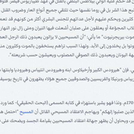
 قد حكم عليه الوالي بيلاطس البنطي بالقتل في عهد طيباريوس قيصر. فتوق
هذا الشر بل في روما نفسها حيث تلتقي جميع أنواع العار وضروب القتل وا
اس كثيرين ويحكم عليهم لأجل عدائهم للجنس البشري أكثر من كونهم قد تعمد
كلاب المجوّعة أو يعلقون على صلبان أشعلت فيها النيران ومتى زال نور النه
وت بيريجرنيوت" ما يأتي: "أن المسيحيين لا يزالون يعبدون ذلك الرجل الع
موتوا بل يخلدون إلى الأبد. ولهذا السبب تراهم يستخفون بالموت وكثيرون 
ن آلهة اليونان ويعبدون ذلك الصوفي المصلوب ويعيشون حسب شريعته".
ي. فإن "هيرودس الكبير وأرخيلاوس ابنه وهيرودس انتيباس وهيروديا وابنتها
باس وبرنيكا والفريسيين والصدوقيين جميع هؤلاء يظهرون في تاريخ يوسيفوس
لذين صلبوا إلهكم" ويهاجم الاعتقاد المسيحي القائل أن
المسيح
"احتمل هذه 
ر، ويحاول أن يظهر جهالة اعتقاد المسيحيين بقيامة الجسد ويضحك على قول