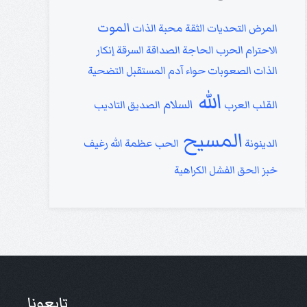
الموت
المرض
التحديات
الثقة
محبة الذات
الاحترام
الحرب
الحاجة
الصداقة
السرقة
إنكار
الذات
الصعوبات
حواء
آدم
المستقبل
التضحية
الله
السلام
القلب
العرب
الصديق
التاديب
المسيح
الدينونة
الحب
عظمة الله
رغيف
خبز
الحق
الفشل
الكراهية
تابعونا