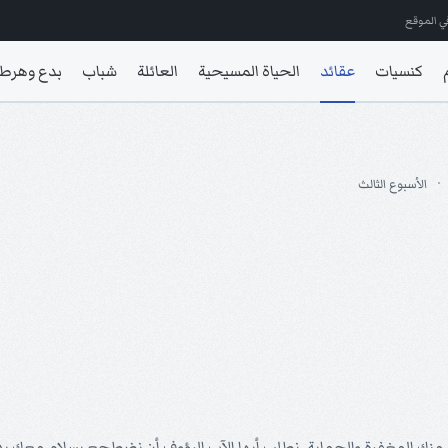
ي الموقع
كنسيات
عقائد
الحياة المسيحية
العائلة
شباب
بدع وهرط
الأسبوع الثالث
مس منك المغفرة والحماية. نطلب أيها الآب الرؤوف أن نضطجع بسلام معك بد