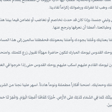
، وهب لنا غفرانك ورضوانك إكراماً لفادينا.
ولبني جنسنا، وإذا كان قد حدث تخاصم أو تغاضب أو تضاعن فيما بيننا هذا ا
وطبائعنا، أعطنا أن نعرفها ونرجع عنها.
يتنا بعنايتك وعُلتنا بجودك وأعنتنا بمعونتك فحفظتنا سالمين إلى هذا الم
ا بروحك القدوس ليومك المبارك لتكون حاضرة مهيّأة لقبول زرع كلمتك. وامنح
 ليومك القادم عليهم اسكب عليهم روحك القدوس حتى إذا خرجوا في الغد لل
ك وحمايتك. امنحنا أفكاراً مطمئنة ونوماً هادئاً. اسهر علينا نجنا من الشري
تُكَ كَمَا فِي السَّمَاءِ كَذلِكَ عَلَى الأَرْضِ. خُبْزَنَا كَفَافَنَا أَعْطِنَا الْيَوْمَ. وَاغْفِرْ لَنَا خطايان
ِينَ.