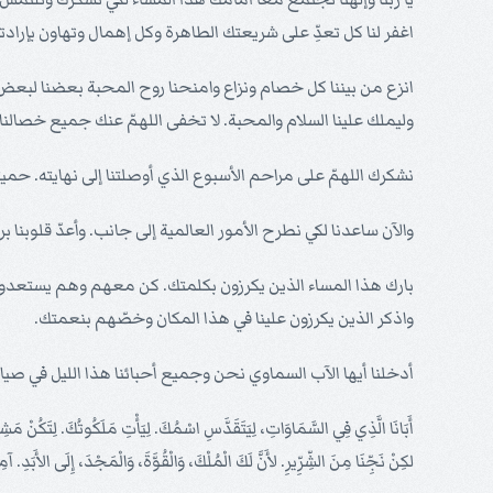
اغفر لنا كل تعدِّ على شريعتك الطاهرة وكل إهمال وتهاون بإرادتك
انزع من بيننا كل خصام ونزاع وامنحنا روح المحبة بعضنا لبعض 
وليملك علينا السلام والمحبة. لا تخفى اللهمّ عنك جميع خصالنا 
نشكرك اللهمّ على مراحم الأسبوع الذي أوصلتنا إلى نهايته. حم
والآن ساعدنا لكي نطرح الأمور العالمية إلى جانب. وأعدّ قلوبن
بارك هذا المساء الذين يكرزون بكلمتك. كن معهم وهم يستعدون
واذكر الذين يكرزون علينا في هذا المكان وخصّهم بنعمتك.
أدخلنا أيها الآب السماوي نحن وجميع أحبائنا هذا الليل في صيانت
أَبَانَا الَّذِي فِي السَّمَاوَاتِ، لِيَتَقَدَّسِ اسْمُكَ. لِيَأْتِ مَلَكُوتُكَ. لِتَكُنْ مَشِيئَ
لكِنْ نَجِّنَا مِنَ الشِّرِّيرِ. لأَنَّ لَكَ الْمُلْكَ، وَالْقُوَّةَ، وَالْمَجْدَ، إِلَى الأَبَدِ. آم