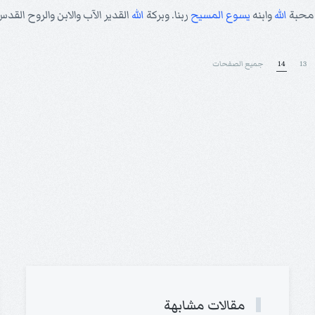
ومحبة
الله
وابنه
يسوع
المسيح
ربنا. وبركة
الله
القدير الآب والابن والروح القدس
13
14
جميع الصفحات
مقالات مشابهة