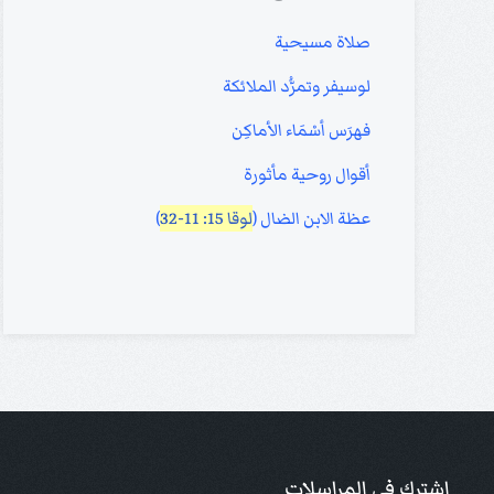
صلاة مسيحية
لوسيفر وتمرُّد الملائكة
فهرَس أسْمَاء الأماكِن
أقوال روحية مأثورة
عظة الابن الضال (
لوقا 15: 11-32
)
إشترك في المراسلات