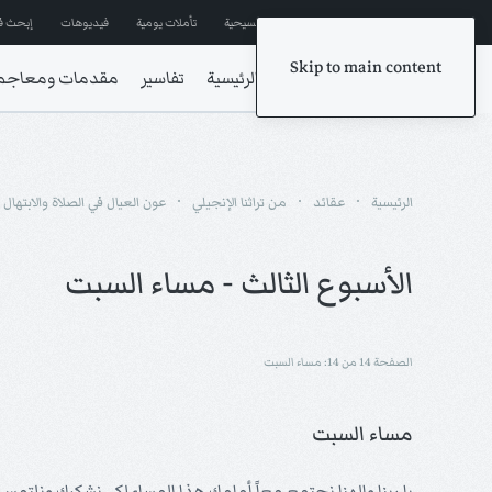
إشترك في المراسلات
ترانيم مسيحية
تأملات يومية
فيديوهات
إبحث ف
Skip to main content
الرئيسية
تفاسير
مقدمات ومعاجم
الرئيسية
عقائد
من تراثنا الإنجيلي
عون العيال في الصلاة والابتهال
الأسبوع الثالث - مساء السبت
الصفحة 14 من 14: مساء السبت
مساء السبت
يا ربنا وإلهنا نجتمع معاً أمامك هذا المساء لكي نشكرك ونلت