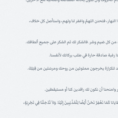
لنهار، فتحنن اللهمّ واغفر لنا ولهم، واستأصل كل خلاف،
ساء من كل ضيم وشر. فالشكر لك ثم الشكر على جميع ألطافك.
نا رغبة صادقة حارة في طلب بركاتك لأنفسنا.
كرازة يخرجون مملوئين من روحك ومرسَلين من قِبَلِكَ.
ر وامنحنا أن نكون لك راقدين كنا أو مستيقظين.
ا كَمَا نَغْفِرُ نَحْنُ أَيْضًا لِلْمُذْنِبِينَ إِلَيْنَا. وَلاَ تُدْخِلْنَا فِي تَجْرِبَةٍ،