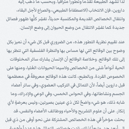
لذا تشهد الطبيعة تقدُّماً وتطوراً متراقياً. وبحسب ما ذهب إليه
داروين، فإن الانتخاب (الاصطفاء) الطبيعي، والصراع لأجل البقاء،
وانتقال الخصائص القديمة والمكتسبة حديثاً، تفسِّر كلُّها ظهور فصائل
جديدة كما تفسِّر الانتقال من وضع الحيوان إلى وضع الإنسان.
عند تقييم نظرية التطور هذه، من الضروري قبل كل شيء أن نميز بكل
وضوح بين الوقائع التي لها مساس بها والنظرة الفلسفية التي تنظر بها
إلى تلك الوقائع. وخلاصة الوقائع أن الإنسان يشارك سائر المخلوقات
الحية أنواعاً شتى من الخصائص ولاسيما الحيوانات العُليا، ومنها على
الخصوص القردة. وبالطبع، كانت هذه الوقائع معروفةً في معظمها
قبل داروين أيضاً، لأن التماثل في التركيب العضوي، وفي سائر أعضاء
الجسم ونشاطاتها، وفي الحواس الخمس، وفي الوعي والإدراك، وما
شابه ذلك، هو شيء واضحٌ لكل ذي عينين بصيرتين، وليس بعرضةٍ لأي
إنكار. على أن علوم التشريح والأحياء ووظائف الأعضاء والنفس، قد
بحثت مؤخراً في هذه الخصائص المشتركة على نحو أوفى من ذي قبل
إلى أبعد حد. وتبعاً لذلك، زادت خصائص التماثل هذه عدداً وأهمية.