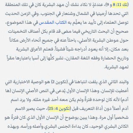
(
تك 11: 8
و 9)، عندئذٍ لا نكاد نشك أن مهد البشرية كان في تلك المنطقة
التي تحدها أرمينيا في الشمال وشنعار في الجنوب. وفي الزمن الحديث
توصل العلماء إلى تأييد ما يعلِّم به
الكتاب المقدس
في هذا الموضوع،
صحيح أن البحث التاريخي فيما مضى قد قام بكل أصناف التخمينات
حول موطن البشرية الأصلي، باحثاً عنه في جميع أنحاء الأرض مكاناً
بعد مكان، إلا أنه يعود أدراجه شيئاً فشيئاً. فعلم الأعراق البشرية
وتاريخ الحضارة وفقه اللغة المقارن، تشير كلُّها إلى آسيا باعتبارها مقراً
لمهد البشرية.
والبند الثاني الذي يلفت انتباهنا في (تكوين 2) هو الوصية الاختبارية التي
أعطيت للإنسان. وهذا الإنسان الأول يُدعى في النص الأصلي الإنسان (ها
آدم) لأنه كان لوحده فترةً ولم يكن معه أحد غيره مثله. ولا يرد اسم
آدم أصلاً دون أداة التعريف قبل (
تكوين 4: 25
)، حيث يصير الاسم
شخصياً أول مرة. وهذا يبين بوضوح أن الإنسان الأول الذي كان فترةً هو
الكائن البشري الوحيد، كان بداءة الجنس البشري وأصله ورأسه. وبهذه