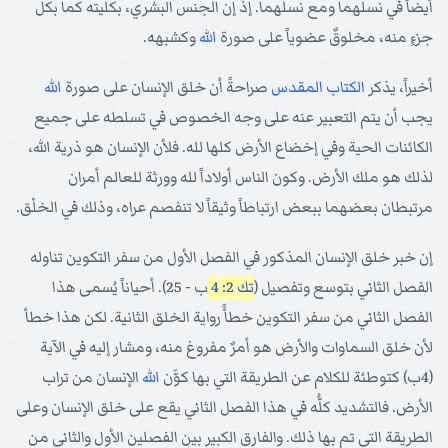
أيضاً في نسلهما ومع نسلهما. إذ إن الجنس البشري، بكليته كما بكل
جزءٍ منه، مخلوقٌ عضوياً على صورة
الله
وكشبهه.
أخيراً، يذكر
الكتاب المقدس
صراحةً أن خلق الإنسان على صورة
الله
يجب أن يتم التعبير عنه على وجه الخصوص في تسلطه على جميع
الكائنات الحية وفي إخضاع الأرض كلها لله. فلأن الإنسان هو ذرية الله،
لذلك هو ملك الأرض. وكون الناس أولاداً لله وورثة للعالم أمران
مرتبطان بعضهما ببعض ارتباطاً وثيقاً لا تنفصم عراه، وذلك في الخلْق.
إن خبر خلق الإنسان المذكور في الفصل الأول من سفر التكوين تناوله
الفصل الثاني بتوسع وتفصيل (
تك 2: 4
ب - 25). أحياناً يُسمى هذا
الفصل الثاني من سفر التكوين خطأً رواية الخلق الثانية. لكن هذا خطأ
لأن خلق السماوات والأرض هو أمرٌ مفروغ منه، ومشار إليه في الآية
(4ب) كتوطئة للكلام عن الطريقة التي بها كوَّن
الله
الإنسان من تراب
الأرض. فالتشديد كلُّه في هذا الفصل الثاني يقع على خلق الإنسان وعلى
الطريقة التي تم بها ذلك. والفارق الكبير بين الفصلين الأول والثاني من