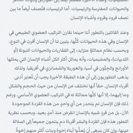
والحيوانات المفترسة والرئيسيات. أما الرئيسيات فتُصنف أيضاً ما بين
نصف قرود وقرود وأشباه الإنسان.
وعند القائلين بالتطور أننا حينما نقارن التركيب العضوي الطبيعي في
الإنسان وفي هذه الحيوانات كُلَّها، يتبين لنا أن الإنسان أقربُ في النوع،
وبحسب نظامِ مماثلةٍ متزايد، إلى الفقاريات والحيوانات اللبونة (أو
الثدييات)، والمشيميات، وأنه يماثل أكثر الكل أشباه الإنسان التي يمثلها
الأورانج والجِبُّون في آسيا، والغوريلا والشمبانزي في أفريقيا. ولذلك
يذهب التطوريون إلى أن هذه الطبقة الأخيرة يجب أن تُعتبر أدنى
أقرباء الإنسان. حقاً أنها تختلف عن الإنسان من حيث الحجم والشكل
وما إليهما، إلا أنها كلَّها مماثلة له في التركيب العضوي الأساسي. ورغم
ذلك فإن الإنسان لم يتحدر من أي واحدٍ من هذه القرَدة الموجودة
الآن، بل من قردٍ شبيه بالإنسان انقرض منذ أمدٍ بعيد. وبحسب نظرية
التطور هذه فإن القرَدة والبشر أقرباءُ دمٍ ينتمون جميعاً إلى السلالة
عينها، وإن كان ينبغي أن يُعدُّوا أبناءَ إخوةٍ وبناتٍ أكثر منهم إخوةً