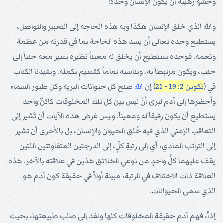
وحشةٍ رهيبة أن يكون الإنسان وحده!
والله الذي خلق الإنسان هكذا وبه هذه الحاجة إلى التعبير والتواصل،
يستطيع وحده تعالى أن يسد هذه الحاجة بما في قدرته من عظمة
ونعمة. فوحده يستطيع أن يخلق له معيناً نظيره يسير معه جنباً إلى
جنب، ويكون مرتبطاً به، ويناسبه تماماً كقسيمٍ يكمله. ويفيدنا الكتاب
في (
تكوين 2: 19 - 21
) إن
الله
صنع كل حيوانات البرية وكل طيور السماء
وأحضرها إلى آدم ليرى أنْ ليس بين كل تلك المخلوقات كائنٌ واحد
يستطيع أن يكون رفيقاً له ومعيناً. وليس غرض هذه الآيات أن تُشير إلى
التعاقب الزمني الذي فيه خُلق الحيوان والإنسان، بل بالأحرى أن تشير
إلى التراتب المادي، أي إلى رتبةِ كلٍّ، إلى الدرجتين المتفاوتتين اللتين
يقف عليهما كلُّ واحدٍ من نوعي الخلائق هذين في علاقته بالآخر. هذه
العلاقة ذات الاختلاف في الرتبة، مبينة أولاً في حقيقة كون آدم هو
الذي سمى الحيوانات.
إذاً، فهم آدم حقيقة المخلوقات كلها ونفذ إلى صلب طبيعتها، بحيث