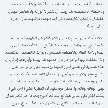
اصطناعياً، فيجب الحفاظ عليه اصطناعياً أيضاً، وإلا فُقد من جديد.
وباختصار، لا تستطيع الداروينية أن تفسِّر لا الوراثة ولا التغيير. فهاتان
حقيقتان لا يُمكن إنكارهما، ولكن ارتباطهما وعلاقتهما مازالا خارج
نطاق معرفتنا.
وهكذا أخذ رجال العلم يتخلَّون لأكثر فأكثر عن الداروينية بمعناها
الأضيق، أي محاولة تفسير ما يلحق الأنواع من تغيُّر بالاستناد إلى
الصراع لأجل البقاء، والاصطفاء الطبيعي، وتوارث الخصائص المكتسبة.
وبذا تحققت نبوءة واحدٍ من أول خصوم الداروينية وأبرزهم، إذ قال إن
هذه النظرية في تفسير أسرار الحياة لن تدوم حتى إلى أواخر القرن
التاسع عشر. ولكن ما هو أهم من هذا أن النقد لم يوجَّه ضد نظرية
داروين وحدها بل ضد نظرية التطور بذاتها أيضاً. وبطبيعة الحال،
تبقى الوقائع وقائع ولا يمكن تجاهُلها. أما النظرية فشيءٌ آخر، شيءٌ
ينشئه الفكر على أساس الوقائع. وما قد أصبح واضحاً أكثر فأكثر هو أن
نظرية التطور لم توائم الوقائع بل بالأحرى دخلت في صراعٍ صريحٍ