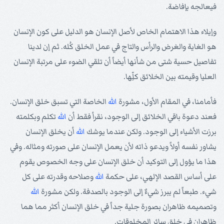
فيعالجه بإفاضة.
وإيلاء هذا الاهتمام الخاص لأصل الإنسان هو الدليل على كون الإنسان
هو الغاية والغرض والرأس والتاج في عمل الخلق كُله. ثم إن لدينا
تفاصيل حسية شتى من شأنها أيضاً أن تلقي الضوء على مرتبة الإنسان
العليا وقيمته بين الخلائق كلِّها.
فأمامنا، في المقام الأول، مشورة
الله
الخاصة التي تسبق خلق الإنسان.
فعند دعوة باقي الخلائق إلى الوجود، نقرأ فقط أن
الله
تكلم وبكلمته
برزت الأشياء إلى الوجود. ولكن عندما يوشك
الله
أن يخلق الإنسان
يشاور نفسه أولاً ويدعو ذاته لأن يعمل الإنسان على صورته ومثاله. وفي
هذا ما يؤول إلى التوكيد أن خلق الإنسان على وجه الخصوص يقوم
على أساس القصد الإلهي، على حكمة
الله
وصلاحه وقدرته على كل
شيء. طبعاً لم يبرز شيءٌ إلى الوجود بالصدفة. ولكن مشورة
الله
وتصميمه ظاهران بصورة جلية جداً في خلق الإنسان أكثر مما هما
ظاهران في خلق سائر المخلوقات.