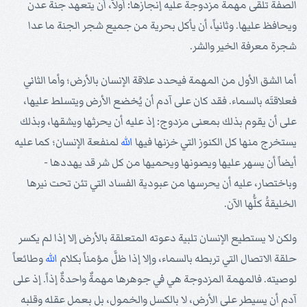
الصفة تلقى مهمة مزدوجة عليه إنجازها: أولاً، أن يتعهد جنة عدن
ويحافظ عليها. وثانياً، أن يأكل بحرية من جميع شجر الجنة ما عدا
شجرة معرفة الخير والشر.
أما الشق الأول من المهمة فيحدد علاقة الإنسان بالأرض؛ وأما الثاني
فعلاقتَه بالسماء. فقد كان على آدم أن يُخضع الأرض ويتسلط عليها،
على أن يقوم بذلك بمعنى مزدوج: إذ عليه أن يحرثها ويشقها، وبذلك
يستخرج منها كل الكنوز التي خزنها فيها
الله
لمنفعة الإنسان؛ كما عليه
أيضاً أن يسهر عليها ويصونها ويحميها من كل شر قد يهددها -
وباختصار، عليه أن يحرسها من عبودية الفساد التي تئن تحت نيرها
الخليقةُ كلُّها الآن.
ولكن لا يستطيع الإنسان تلبية دعوته المتعلقة بالأرض إلا إذا لم يكسر
حلقة الاتصال التي تربطه بالسماء، وإلا إذا ظلَّ مؤمناً بكلام
الله
وطائعاً
لوصيته. فالمهمة المزدوجة هي في جوهرها مهمةٌ واحدةٌ إذاً. إذ على
آدم أن يسيطر على الأرض، لا بالكسل والخمول، بل بعمل عقله وقلبه