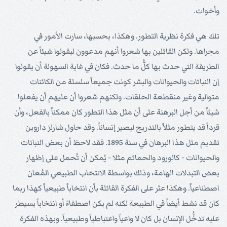
وأخوات.
تلك هي فكرة نظرية التطور. وهكذا، بحسبها، سارت الأمور في
مجراها. ولكن القائلين بها شعروا أنهم مدعوون ليقولوا شيئاً عن
الطريقة التي حدث بها كلُّ ما حدث. فكان في غاية السهولة أن يقولوا
إن النباتات والحيوانات والبشر كونت جميعاً سلسلة من الكائنات
متوالية وغير منقطعة الحلقات. ولكنهم شعروا أن عليهم أن يفعلوا
شيئاً من أجل البرهنة على أن مثل هذا التطور كان ممكناً بالفعل، وأن
قرداً قد يتطور مثلاً بالتدريج ليصير إنساناً. وقد حاول شارلز داروين
تقديم مثل هذا البرهان في سنة 1895. فقد لاحظ أن بعض النباتات
والحيوانات - كالورود والحمائم مثلا - يُمكن أن تُحمل على إظهار
بعض التبدلات الهامة، وذلك بواسطة الانتخاب الطبيعي المُعان
اصطناعياً. وهكذا عثر على الفكرة القائلة بأن انتخاباً طبيعياً كهذا ربما
كان قد نشط أيضاً في الطبيعة لكنه لم يكن اصطفاءً أو انتخاباً يسيطر
عليه تدخُّل الإنسان بل كان لا واعياً واعتباطياً وطبيعياً. وبهذه الفكرة