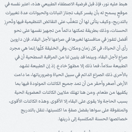
هبط عليه نور، فإذ قبل فرضية الاصطفاء الطبيعي هذه، اعتبر نفسه في
موقعٍ يسمح له بأن يفسر كيف تجتاز النباتات والحيوانات عدة تغييرات
بالتدريج، وكيف يتأتى لها أن تتغلَّب على النقائض التنظيمية فيها وتُحرِز
الحسنات، وذلك بطريقة تمكنها دائماً من تجهيز نفسها على نحو
أفضل لتفوز في منافستها لغيرها في صراعها لأجل البقاء. فإن داروين
رأى أن الحياة، في كل زمان ومكان، وفي الخليقة كلِّها إنما هي مجرد
صراعٍ لأجل البقاء. وبينما قد يتبين لنا من المراقبة السطحية أن في
الطبيعة سلاماً، فما ذلك إلا مظهرٌ خادع. إذ إن الطبيعة تشهد
بالأحرى ذلك الصراع الدائم في سبيل الحياة وضرورياتها، ما دامت
الأرض أصغر وأحقر من أن تمد جميع الكائنات المولودة فيها بما
يكفيها من طعام. ومن هنا تهلك ملايين الكائنات العضوية الحية
بسبب الحاجة ولا يقوى على البقاء إلا الأقوى. وهذه الكائنات الأقوى،
والمتفوقة على سواها بفضل صفةٍ ما اكتسبتها، تنقل بالتدريج
خصائصها الحسنة المكتسبة إلى ذريتها.