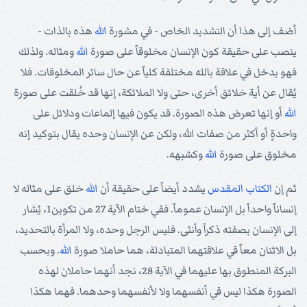
أضف إلى هذا أن التشديد الخاص - في مشورة
الله
هذه بالذات -
ينصب على حقيقة كون الإنسان مخلوقاً على صورة
الله
ومثاله. ولذلك
فهو يدخل في علاقة بالله مختلفة كلياً عن حال سائر المخلوقات. فلا
يُقال عن أية خلائق أخرى، حتى ولا الملائكة، إنها قد خُلقت على صورة
الله
أو إنها تعرض هذه الصورة. قد يكون فيها إلماعات ودلائل على
واحدةٍ أو أكثر من صفات الله، ولكن عن الإنسان وحده يقال بتوكيد إنه
مخلوق على صورة
الله
وكشبهه.
ثم إن
الكتاب المقدس
يشدد أيضاً على حقيقة أن
الله
خلق على مثاله لا
إنساناً واحداً بل الإنسان عموماً. ففي ختام الآية 27 من تكوين1، يُشار
إلى الإنسان بصفته ذكراً وأنثى. فليس الرجل وحده، ولا المرأة بالتحديد،
بل الاثنان معاً في علاقتهما المتبادلة، هما حاملا صورة
الله
. وبحسب
البركة المنطوق بها عليهما في الآية 28، نجد أنهما حاملان لهذه
الصورة هكذا ليس في أنفسهما ولا لأنفسهما وحدهما. فهما هكذا