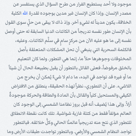
موجود ولا أحد يستطيع الفرار من طرح السؤال الذي يستفسر عن
مصدر الإنسان. وإذا كان الإنسان غير مدين بوجوده لقدرة
الله
الكلية
الخلاقة، يكون مديناً له لشيءٍ آخر. وإذ ذاك لا يبقى من حلٍّ سوى القول
بأن الإنسان طور نفسه تدريجاً من الكائنات الدنيا السابقة له حتى أوصل
نفسه إلى ما هو عليه الآن من مركزٍ سامٍ في سلَّم الكائنات. وعليه،
فالكلمة السحرية التي ينبغي أن تحل المشكلات المتعلقة بأصل
المخلوقات وجوهرها حلاً ما، إنما هي التطور. ولما كان التعليم
بالخلق مرفوضاً، فعلى القائل بالتطور أن يقبل بطبيعة الحال أن شيئاً
ما أو غيره قد تواجد في البدء، ما دام لا شيءٌ يُمكن أن يخرج من
اللاشيء. على أن التطوري، نظراً لهذه الحقيقة، ينطلق من الافتراض
الكيفي والمستحيل كلياً والقائل بأن المادة والطاقة والحركة موجودةٌ
أزلاً. وإلى هذا يُضيف أنه قبل بروز نظامنا الشمسي إلى الوجود كان
العالم مؤلفاً فقط من كتلة غازية شواشية. تلك كانت نقطة الانطلاق
للتطور الذي نتج منه تدريجياً عالمنُا الحالي وكلُّ خلائقه. فبالتطور
تواجد النظام الشمسي والأرضي. وبالتطور تواجدت طبقات الأرض وما