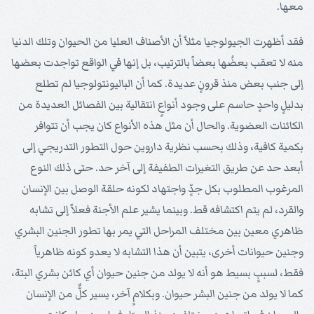
معها.
فقد أظهرت الجيولوجيا مثلاً أن الأصناف العليا من الحيوان وتلك الدنيا
منه لا تعقب بعضُها بعضاً بالترتيب، بل إنها في الواقع تواجدت بعضها
إلى جنب بعض منذ قرونٍ عديدة. كما أن الباليونتولوجيا لم تطلع
بدليلٍ واحدٍ حاسم على وجود أنواعٍ انتقالية بين الفصائل العديدة من
الكائنات العضوية. والحال أن مثل هذه الأنواع كان يجب أن تتوافر
بكمية كافية، وذلك بحسب نظرية داروين حول التطور التدريجي إلى
أبعد حد عن طريق التغيرات الطفيفة إلى آخر حد. حتى ذلك النوع
المرغوب المطلوب بكل جدٍّ واجتهاد لكونه حلقة الوصل بين الإنسان
والقرد، لم يتم اكتشافه قط. وبينما يشير علم الأجنة فعلاً إلى تشابه
ظاهري معين بين مختلف المراحل التي يمر بها تطور الجنين البشري
وجنين حيوانات أخرى، يتبين أن هذا التشابه لا يعدو كونه ظاهرياً
فقط، لسببٍ بسيط هو أنه لا يولد من جنين حيوان أي كائن بشري البتة،
كما لا يولد من جنين البشر حيوان. وبكلامٍ آخر، يسير كلٌّ من الإنسان