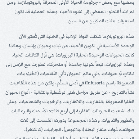
بعضها مع بعض - جرثومةُ الحياة الأولى المعرفة بالبروتوبلازما. ومن
ثم ابتدأ التطور المفضي إلى نشوء الأحياء. وهذه العملية قد تكون
استغرقت مئات الملايين من السنين.
هذه البروتوبلازما شكلت النواة الزلالية في الخلية التي تُعتبر الآن
الوحدة الأساسية في تكوين الأحياء، من نبات وحيوان وإنسان. وهكذا
كانت الحيوانات الوحيدة الخلية (البرزويات) هي أول الكائنات الحية.
وهذه البرزويات، تبعاً لكونها جامدة أو متحركة، تطورت مع الزمن إلى
نباتاتٍ أو حيوانات. وفي عالم الحيوان تأتي النُقاعيات (الحُيَيْوينات
المعروفة باسم Infusoria) في أدنى السلَّم، ولكن من هذه النُقاعيات
نشأ بالتدريج - عن طريق مراحل شتى توسُّطية وانتقالية - أنواع الحيوان
العُليا المعروفة بالفقاريات واللافقاريات والرخويات والشعاعيات. وعلى
ذلك تشعبت الحيوانات الفقارية إلى أربع فئات: الأسماك والبرمائيات
والطيور والثدييات. وهذه المجموعة بدورها انقسمت إلى ثلاث
طوائف: ذوات منقار البطة (البلاتبوس)، الجرابيات (كالكنغر)،
المشيميات. وهذه الأخيرة تنقسم أيضاً إلى القوارض وذوات الحافر