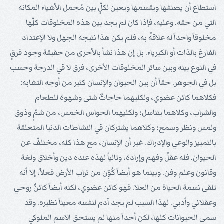
استطاع أن يصنفها ويقسمها ويعين لكلٍّ بين مُجمل الأشياء المكانة
التي من حقه. وعليه، فإذا كان لم يجد بين هذه المخلوقات كلِّها
مخلوقاً واحداً له علاقةٌ به، فلم يكن هذا نتيجة الجهل ولا الإعتداد
الفارغ بالذات أو الكبرياء. بل إن هذا نشأ بالأحرى من حقيقة وجود فرقٍ
في النوع بينه وبين سائر المخلوقات الأخرى، فرق لا في الدرجة وحسب
بل في الجوهر. حقاً أن بين الحيوان والإنسان كثير من أوجه التشابه:
فكلاهما كائن عضوي، ولكليهما حاجاتٌ شتى وشهوة للطعام
والشراب، وكلاهما يتناسل؛ ولكليهما الحواس الخمس، من شمٍّ وذوق
ولمس ونظر وسمع؛ وكلاهما يشتركان في النشاطات الدنيا المتعلقة
بالتمييز والوعي والإدراك. غير أن الإنسان، مع هذا كله، مختلفٌ عن
الحيوان. فله عقلٌ وفهم وإرادة، وتالياً لهذه عنده دين وأخلاق ولغة
وقانون وعلم وفن. وبينما هو أيضاً كُوِّن من تراب الأرض فعلاً، إلا أنه
تلقى نسمة الحياة من العلا. فهو كائن عضوي، لكنه أيضاً كائنٌ روحي
وعقلاني وأدبي. لهذا السبب لم يجد آدم لنفسه معيناً نظيره. وقد
سمى الحيوانات كلها، لكن أحداً منها لم يستحق الاسم الملوكي