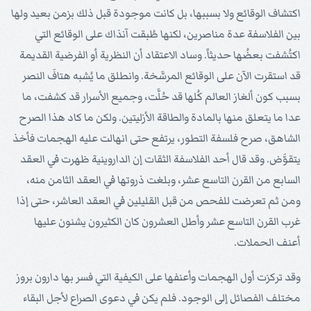
اكتشاف الوقائع ولا بسببها، بل كانت موجودة قبل ذلك بزمن بعيد ولها
بين الفلاسفة عدة مناصرين، لكنها طُبقت آنذاك على الوقائع التي
اكتُشفت بعضُها حديثاً. وساد الاعتقاد أن النظرية أو الفرضية القديمة
قد استقرت الآن على الوقائع المرسَّخة. وانطلق ما يُشبه هتافَ النصر
بسبب كون ألغاز العالم كُلها قد حُلَّت، وجميع الأسرار قد كشفت، ما
عدا ما يتعلق منها بالمادة والطاقة الأزليتين. ولكن ما كاد هذا الصرح
الشاهق، صرح فلسفة التطور، يرتفع حتى انهالت عليه الهجمات فأخذ
يتقوَّض. وقد قال أحد الفلاسفة الثقات إن الداروينية ظهرت في العقد
السابع من القرن التاسع عشر، وبلغت ذروتها في العقد الثامن منه،
ومن ثم تعرضت للفحص من قبل القليلين في العقد العاشر، حتى إذا
غرب القرن التاسع عشر وأطل العشرون كان الكثيرون يشنون عليها
أعنف الحملات.
وقد تركزت أول الهجمات وأعنفها على الكيفية التي فسر بها دارون بروز
مختلف الفصائل إلى الوجود. فلم يكن في دعوى الصراع لأجل البقاء