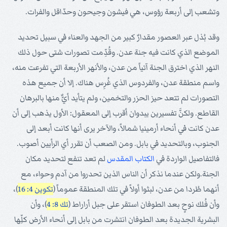
وتشعب إلى أربعة رؤوس، هي فيشون وجيحون وحدّاقل والفرات.
وقد بُذل عبر العصور مقدارٌ كبير من الجهد والعناء في سبيل تحديد
الموضع الذي كانت فيه جنة عدن. وقُدِّمت تصورات شتى حول ذلك
النهر الذي اخترق الجنة آتياً من عدن، والأنهر الأربعة التي تفرعت منه،
واسم منطقة عدن، والفردوس الذي غُرِس هناك. إلا أن جميع هذه
التصورات لم تتعد حيز الحزر والتخمين، ولم يتأيد أيٌّ منها بالبرهان
القاطع. ولكنَّ تفسيرين يبدوان أقرب إلى المعقول: الأول يذهب إلى أن
عدن كانت في أنحاء أرمينيا شمالاً، والآخر يرى أنها كانت أبعد إلى
الجنوب، وبالتحديد في بابل. ومن الصعب أن تقرر أي الرأيين أصوب.
فالتفاصيل الواردة في
الكتاب المقدس
لم تعد تنفع لتحديد مكان
الجنة.ولكن عندما نذكر أن الناس الذين تحدروا من آدم وحواء، مع
أنهما طُردا من عدن، لبثوا أولاً في تلك المنطقة عموماً (
تكوين 4: 16
)،
وأن فُلك نوحٍ بعد الطوفان استقر على جبل أراراط (
تك 8: 4
)، وأن
البشرية الجديدة بعد الطوفان انتشرت من بابل إلى أنحاء الأرض كلِّها