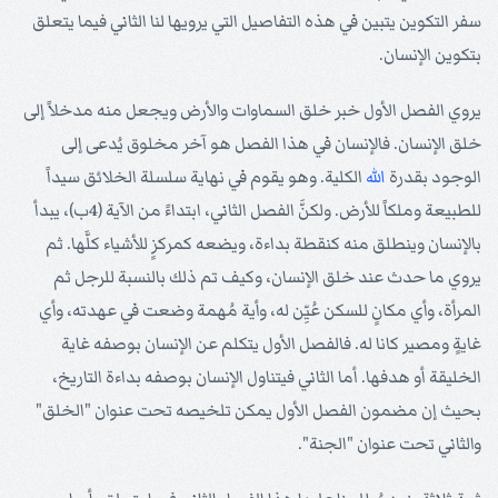
سفر التكوين يتبين في هذه التفاصيل التي يرويها لنا الثاني فيما يتعلق
بتكوين الإنسان.
يروي الفصل الأول خبر خلق السماوات والأرض ويجعل منه مدخلاً إلى
خلق الإنسان. فالإنسان في هذا الفصل هو آخر مخلوق يُدعى إلى
الوجود بقدرة
الله
الكلية. وهو يقوم في نهاية سلسلة الخلائق سيداً
للطبيعة وملكاً للأرض. ولكنَّ الفصل الثاني، ابتداءً من الآية (4ب)، يبدأ
بالإنسان وينطلق منه كنقطة بداءة، ويضعه كمركزٍ للأشياء كلَّها. ثم
يروي ما حدث عند خلق الإنسان، وكيف تم ذلك بالنسبة للرجل ثم
المرأة، وأي مكانٍ للسكن عُيِّن له، وأية مُهمة وضعت في عهدته، وأي
غايةٍ ومصير كانا له. فالفصل الأول يتكلم عن الإنسان بوصفه غاية
الخليقة أو هدفها. أما الثاني فيتناول الإنسان بوصفه بداءة التاريخ،
بحيث إن مضمون الفصل الأول يمكن تلخيصه تحت عنوان "الخلق"
والثاني تحت عنوان "الجنة".