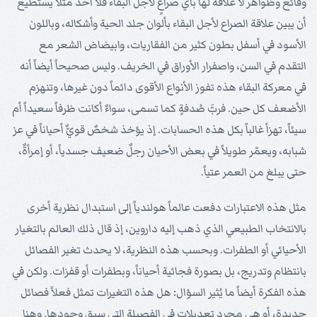
وقائع وظواهر لا علاقة لها بأي صراعٍ لأجل البقاء فلا أحد مثلاً يستطيع
أن يبين علاقة الصراع لأجل البقاء بألوان جلد الحية وأشكاله، وباللون
الأسود في أسفل بطون كثير من الفقاريات، وابيضاض الشعر مع
التقدم في السن، واصفرار الأوراق في الخريف. وليس صحيحاً أيضاً أنه
في معركة البقاء هذه تفوز الأنواع الأقوى دائماً دون غيرها، وتنهزم
الأضعف كل حين. فربَّ صُدفةٍ كما تسمى، سواءٌ أكانت ظرفاً سعيداً أم
سيئاً، تهزأ غالباً بكل هذه الحسابات. إذ يؤخذ شخصٌ قويٌّ أحياناً في عز
شبابه، ويعمّر طويلاً في بعض الأحيان رجلٌ ضعيف جسدياً، أو إمرأةٌ،
حتى يبلغ من العمر عتياً.
مثل هذه الاعتبارات دفعت عالماً هولندياً إلى استبدال نظرية أخرى
بالانتخاب الطبيعي الذي ذهب إليه داروين، إذ قال ذلك العالم بالتغيار
الأحيائي أو الطفرات. وبحسب هذه النظرية، لا يحدث تغير الفصائل
بانتظام وتدريج، بل بصورة فجائية أحياناً، وبطفرات أو قفزات. ولكن في
هذه الفكرة أيضاً ما يُثير السؤال: هل هذه التغيرات تمثل فعلاً فصائل
جديدة، أو هي مجرد تعديلات في الفصيلة التي سبق وجودها. وهنا