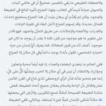
والاصطفاء الطبيعي ما يفي بالتفسير. صحيحٌ أن في عالمَي النبات
والحيوان صراعاً شرساً في الغالب، ولهذا الصراع تأثيره البالغ في الطبيعة
والوجود. ولكن لم يُقدَّم أي برهان يثبت أن هذا الصراع يستطيع إحداث
فصائل جديدة. وقد يُسهم الصراع لأجل البقاء في تقوية النزعات
والقدرات، والأعضاء والإمكانات، عن طريق التمرُّن والجهد. فهو قادر
على تطوير ما هو موجود من قبل، لكنه لا يقدر أن يوجِد ما كان غير
موجود. أضف أنه من قبيل المغالاة، كما يعرف أيُّ إنسان من جراء
اختباره الشخصي، القول بأنه لا يوجد دائماً وفي كل مكان إلا الصراع.
ففي العالم ما يتعدى البغضاء والعداء. إذ فيه أيضاً محبة وتعاون
ومؤازرة. والاعتقاد أن ليس في أي مكان إلا الحرب ويشنُّها كُلٌّ على كلٍّ،
إنما هو متحيز شأنه شأن الرأي الرومنطي الذي شاع في القرن الثامن
عشر والقائل بأن الراحة والسلام يعمّان جميع أنحاء الطبيعة. فعلى
مائدة الطبيعة الفسيحة أمكنةٌ تتسع للكثيرين، والأرض التي يجعلها
الله
مكاناً لسُكنى الإنسان غنيةٌ غنىً لا يُستنفد. وبالتالي، ففي الطبيعة