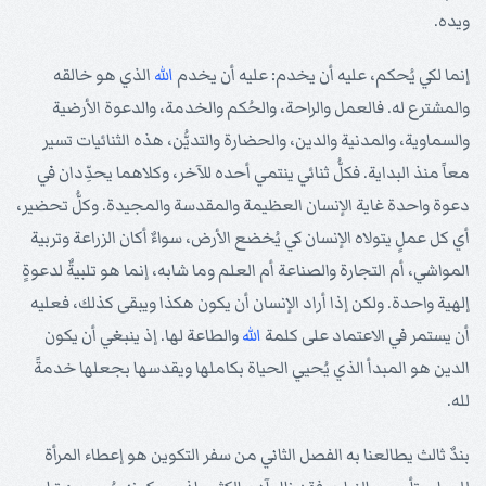
ويده.
إنما لكي يُحكم، عليه أن يخدم: عليه أن يخدم
الله
الذي هو خالقه
والمشترع له. فالعمل والراحة، والحُكم والخدمة، والدعوة الأرضية
والسماوية، والمدنية والدين، والحضارة والتديُّن، هذه الثنائيات تسير
معاً منذ البداية. فكلُّ ثنائي ينتمي أحده للآخر، وكلاهما يحدِّدان في
دعوة واحدة غاية الإنسان العظيمة والمقدسة والمجيدة. وكلُّ تحضير،
أي كل عملٍ يتولاه الإنسان كي يُخضع الأرض، سواءٌ أكان الزراعة وتربية
المواشي، أم التجارة والصناعة أم العلم وما شابه، إنما هو تلبيةٌ لدعوةٍ
إلهية واحدة. ولكن إذا أراد الإنسان أن يكون هكذا ويبقى كذلك، فعليه
أن يستمر في الاعتماد على كلمة
الله
والطاعة لها. إذ ينبغي أن يكون
الدين هو المبدأ الذي يُحيي الحياة بكاملها ويقدسها بجعلها خدمةً
لله.
بندٌ ثالث يطالعنا به الفصل الثاني من سفر التكوين هو إعطاء المرأة