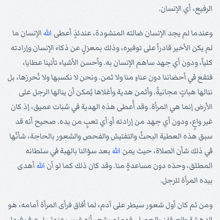
الرفيع، أي الإنسان.
وعندما لم يجد الإنسان ضالته المنشودة، عندئذٍ أعطى
الله
الإنسان ما
لم يكن الأخير قادراً على توفيره، وذلك بمعزلٍ عن ذكاء الإنسان وإرادته
كلياً، ودون أي جهد ساهم الإنسان به. وأحسن الأشياء تأتينا عطايا،
فتقع في أحضاننا دون عناءٍ منا ولا ثمن. ونحن لا نكسبها ولا نُحرزها، بل
ننالها هباتٍ مجانيةً. وأثمن هدية وأغلاها يُمكن أن ينالها الرجل على
الأرض إنما هي المرأة. وقد أُعطى هذه الهدية في سُبات عميق، إذ كان
غير واعٍ، ودون أي جهد من إرادته أو أي تعبٍ من يده. صحيح أنه قد
سبق هذه العطية البحثُ والتفتيش والفحص والشعور بالحاجة، شأنُها
في ذلك شأن الصلاة، حيث يمن
الله
بعد سؤالنا بالهبة في سلطانه
المطلق، وحدَه دون مساعدةٍ منا. وقد كان ذلك كما لو أن
الله
أهدى
بيده المرأة للرجل.
ومن ثم كان أول شعور سيطر على آدم، لما أفاق فرأى المرأة أمامه، هو
الدهشة والعرفان بالجميل. فهو لم يشعر أنه غريب عنها، بل عرف فيها