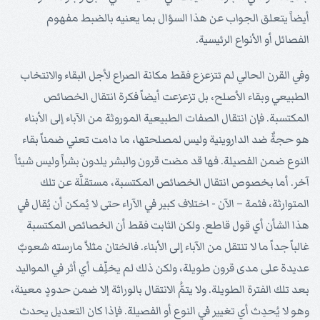
أيضاً يتعلق الجواب عن هذا السؤال بما يعنيه بالضبط مفهوم
الفصائل أو الأنواع الرئيسية.
وفي القرن الحالي لم تتزعزع فقط مكانة الصراع لأجل البقاء والانتخاب
الطبيعي وبقاء الأصلح، بل تزعزعت أيضاً فكرة انتقال الخصائص
المكتسبة. فإن انتقال الصفات الطبيعية الموروثة من الآباء إلى الأبناء
هو حجةٌ ضد الداروينية وليس لمصلحتها، ما دامت تعني ضمناً بقاء
النوع ضمن الفصيلة. فها قد مضت قرون والبشر يلدون بشراً وليس شيئاً
آخر. أما بخصوص انتقال الخصائص المكتسبة، مستقلَّة عن تلك
المتوارثة، فثمة – الآن - اختلاف كبير في الآراء حتى لا يُمكن أن يُقال في
هذا الشأن أي قول قاطع. ولكن الثابت فقط أن الخصائص المكتسبة
غالباً جداً ما لا تنتقل من الآباء إلى الأبناء. فالختان مثلاً مارسته شعوبٌ
عديدة على مدى قرون طويلة، ولكن ذلك لم يخلِّف أي أثر في المواليد
بعد تلك الفترة الطويلة. ولا يتمُّ الانتقال بالوراثة إلا ضمن حدودٍ معينة،
وهو لا يُحدِث أي تغيير في النوع أو الفصيلة. فإذا كان التعديل يحدث