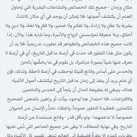
مكانٍ وزمان - جميع تلك الخصائص والنشاطات البشرية التي يُحاول
العلم أن يكتشف أُصولها. فلا يُمكن أن يوجد في أي مكان كائناتٌ
بشرية بلا عقلٍ ولا إرادة، ولا تفكيرٍ ولا ضمير، ولا فكرٍ ولا لغة، ولا دينٍ ولا
أخلاق، وبلا معرفة لمؤسستي الزواج والأسرة، وما شابه هذا. والآن، إذا
كانت جميع هذه الخصائص والظواهر قد تطورت تدريجياً، فلا بد أن
يكون مثل هذا التطور قد حدث في أزمنة ما قبل التاريخ، أي في أزمنة لا
نعرف عنها شيئاً بصورة مباشرة، بل نقوم في ما يخصُّها بالحزر
والحدس على أساس وقائع قليلة لوحظت في أزمنة لاحقة. ولذلك، فإن
أي علمٍ يريد أن ينفذ إلى زمان ما قبل التاريخ ليكتشف أصول الأشياء
هناك، ينبغي له بطبيعة الحال أن يلجأ إلى الحدس والتخمين
والافتراضات. فلا احتمال هنا لوجود بينّات أو براهين بالمعنى الصحيح
للكلمتين. فعقيدة التطور عموماً، واعتقاد تحدُّر الإنسان من الحيوان
خصوصاً، لا تدعمهما - ولو بأقل قدر - وقائع مستمدة من أزمنة
التاريخ. وفي نهاية المطاف، لا يبقى من جميع العناصر التي تُبنى عليها
نظريات كهذه إلا نظرةٌ فلسفية إلى العالم تبتغي تفسير كل الأشياء وكل