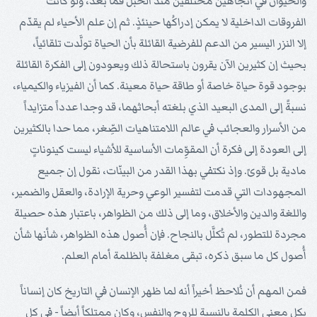
والحيوان في اتجاهين مختلفين منذ الحبَل فما بعد، ولو كانت
الفروقات الداخلية لا يمكن إدراكُها حينئذٍ. ثم إن علم الأحياء لم يقدّم
إلا النزر اليسير من الدعم للفرضية القائلة بأن الحياة تولَّدت تلقائياً،
بحيث إن كثيرين الآن يقرون باستحالة ذلك ويعودون إلى الفكرة القائلة
بوجود قوة حياة خاصة أو طاقة حياة معينة. كما أن الفيزياء والكيمياء،
نسبةً إلى المدى البعيد الذي بلغته أبحاثهما، قد وجدا عدداً متزايداً
من الأسرار والعجائب في عالم اللامتناهيات الصِّغر، مما حدا بالكثيرين
إلى العودة إلى فكرة أن المقوِّمات الأساسية للأشياء ليست كينوناتٍ
مادية بل قوىً. وإذ نكتفي بهذا القدر من البينّات، نقول إن جميع
المجهودات التي قدمت لتفسير الوعي وحرية الإرادة، والعقل والضمير،
واللغة والدين والأخلاق، وما إلى ذلك من الظواهر، باعتبار هذه حصيلة
مجردة للتطور، لم تُكلَّل بالنجاح. فإن أُصول هذه الظواهر، شأنها شأن
أُصول كل ما سبق ذكره، تبقى مغلفة بالظلمة أمام العلم.
فمن المهم أن نُلاحظ أخيراً أنه لما ظهر الإنسان في التاريخ كان إنساناً
بكل معنى الكلمة بالنسبة للروح والنفس، وكان ممتلكاً أيضاً - في كل