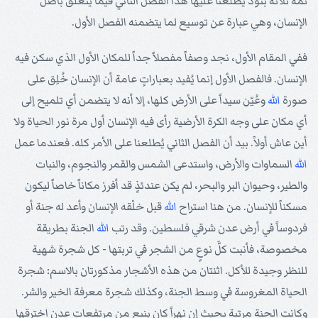
ثمة ثلاثة بنود يُطلعنا عليها هذا الفصل الثاني فيما يتعلق بأصل
الإنسان، وهي عبارة عن توسيع لما يتضمنه الفصل الأول.
ففي المقام الأول، نجد وصفاً مفصلاً جداً للمكان الأول الذي سكن فيه
الإنسان. فالفصل الأول إنما يُفيد بعباراتٍ عامة أن الإنسان خُلِق على
صورة
الله
وعُيّن سيداً على الأرض كلها، إلا أنه لا يتضمن أي تلميح إلى
أي مكان على وجه الكرة الأرضية رأى فيه الإنسان أول مرة نور الحياة ولا
أين عاش أولاً. بيد أن الفصل الثاني يُطلعنا على الأمر كله. فعندما عمل
الله
السماوات والأرض، واستدعى الشمس والقمر والنجوم، والنبات
والطير، وحيوان البر والبحر، لم يكن عندئذٍ قد أفرز مكاناً خاصاً ليكون
مسكناً للإنسان. من هنا استراح
الله
قبل خلْقه الإنسان وأعد له جنة أو
فردوساً في أرض عدن شرقي فلسطين. وقد رتب
الله
الجنة بطريقة
مخصوصة، فأنبت كلَّ نوعٍ من الشجر في تربتها - كل شجرة شهية
للنظر وجيدة للأكل. اثنتان من هذه الأشجار مذكورتان بالاسم: شجرة
الحياة المغروسة في وسط الجنة، وكذلك شجرة معرفة الخير والشر.
وكانت الجنة مرتبة بحيث إن نهراً كان ينبع من مرتفعات عدن اخترقها