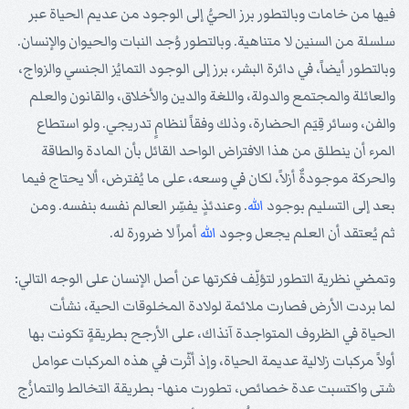
فيها من خامات وبالتطور برز الحيُّ إلى الوجود من عديم الحياة عبر
سلسلة من السنين لا متناهية. وبالتطور وُجد النبات والحيوان والإنسان.
وبالتطور أيضاً، في دائرة البشر، برز إلى الوجود التمايُز الجنسي والزواج،
والعائلة والمجتمع والدولة، واللغة والدين والأخلاق، والقانون والعلم
والفن، وسائر قِيَم الحضارة، وذلك وفقاً لنظامٍ تدريجي. ولو استطاع
المرء أن ينطلق من هذا الافتراض الواحد القائل بأن المادة والطاقة
والحركة موجودةٌ أزلاً، لكان في وسعه، على ما يُفترض، ألا يحتاج فيما
بعد إلى التسليم بوجود
الله
. وعندئذٍ يفسِّر العالم نفسه بنفسه. ومن
ثم يُعتقد أن العلم يجعل وجود
الله
أمراً لا ضرورة له.
وتمضي نظرية التطور لتؤلِّف فكرتها عن أصل الإنسان على الوجه التالي:
لما بردت الأرض فصارت ملائمة لولادة المخلوقات الحية، نشأت
الحياة في الظروف المتواجدة آنذاك، على الأرجح بطريقةٍ تكونت بها
أولاً مركبات زلالية عديمة الحياة، وإذ أثّرت في هذه المركبات عوامل
شتى واكتسبت عدة خصائص، تطورت منها- بطريقة التخالط والتمازُج