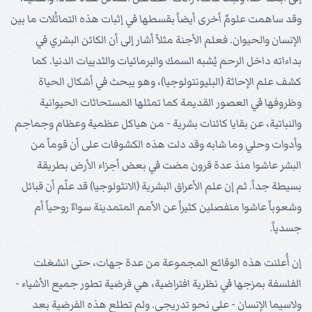
وقد ساهمت علومٌ أخرى أيضاً بقسطها في إثبات هذه التماثُلات ما بين
الإنسان والحيوان. فعلم الأجنة مثلاً أشار إلى أن الكائن البشري في
بداءاته داخل الرحم يُشبه السمك والبرمائيات والثدييات الدنيا. كما
كشف علم الإحاثة (البليونتولوجيا)، وهو يبحث في أشكال الحياة
وظروفها في العصور القديمة كما تمثلها المستحاثات الحيوانية
والنباتية، عن بقايا كائنات بشرية - من هياكل عظمية وعظام وجماجم
وأدوات وحلي وما شابه وقد دلت هذه الكشوفات على أن قوماً من
البشر عاشوا منذ عدة قرون مضت في بعض أجزاء الأرض بطريقة
بسيطة جداً. ثم إن علم الأعراق البشرية (الانثولوجيا) قد علّم أن قبائل
وشعوباً عاشوا منفصلين كثيراً عن الأمم المتمدينة سواءٌ روحياً أم
جسدياً.
إن أُعلنت هذه الوقائع المجموعة من عدة جهات، حتى انشغلت
الفلسفة بمزجها في نظرية افتراضية، هي فرضية تطور جميع الأشياء -
ولاسيما الإنسان - على نحو تدريجي. ولم تطلع هذه الفرضية بعد