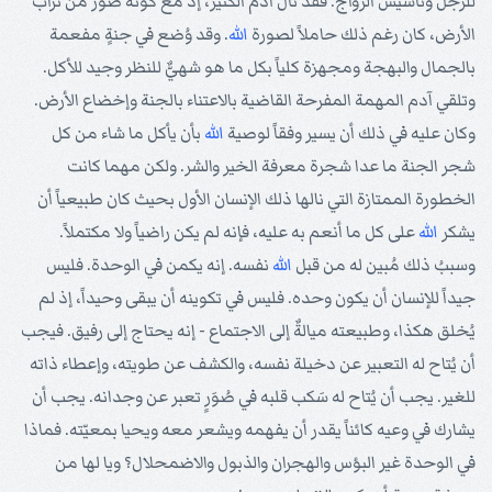
للرجل وتأسيس الزواج. فقد نال آدم الكثير، إذ مع كونه صُور من تراب
الأرض، كان رغم ذلك حاملاً لصورة
الله
. وقد وُضع في جنةٍ مفعمة
بالجمال والبهجة ومجهزة كلياً بكل ما هو شهيٌّ للنظر وجيد للأكل.
وتلقي آدم المهمة المفرحة القاضية بالاعتناء بالجنة وإخضاع الأرض.
وكان عليه في ذلك أن يسير وفقاً لوصية
الله
بأن يأكل ما شاء من كل
شجر الجنة ما عدا شجرة معرفة الخير والشر. ولكن مهما كانت
الخطورة الممتازة التي نالها ذلك الإنسان الأول بحيث كان طبيعياً أن
يشكر
الله
على كل ما أنعم به عليه، فإنه لم يكن راضياً ولا مكتملاً.
وسببُ ذلك مُبين له من قبل
الله
نفسه. إنه يكمن في الوحدة. فليس
جيداً للإنسان أن يكون وحده. فليس في تكوينه أن يبقى وحيداً، إذ لم
يُخلق هكذا، وطبيعته ميالةٌ إلى الاجتماع - إنه يحتاج إلى رفيق. فيجب
أن يُتاح له التعبير عن دخيلة نفسه، والكشف عن طويته، وإعطاء ذاته
للغير. يجب أن يُتاح له سَكب قلبه في صُوَرٍ تعبر عن وجدانه. يجب أن
يشارك في وعيه كائناً يقدر أن يفهمه ويشعر معه ويحيا بمعيّته. فماذا
في الوحدة غير البؤس والهجران والذبول والاضمحلال؟ ويا لها من