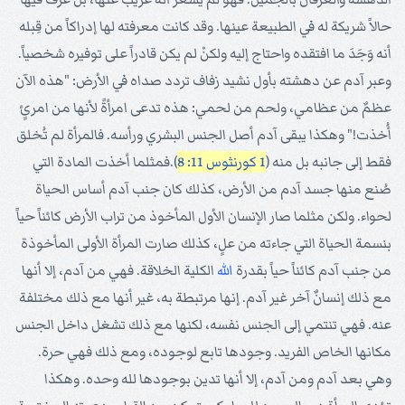
حالاً شريكة له في الطبيعة عينها. وقد كانت معرفته لها إدراكاً من قِبله
أنه وَجَدَ ما افتقده واحتاج إليه ولكنْ لم يكن قادراً على توفيره شخصياً.
وعبر آدم عن دهشته بأول نشيد زفاف تردد صداه في الأرض: "هذه الآن
عظمٌ من عظامي، ولحم من لحمي: هذه تدعى امرأةً لأنها من امرئٍ
أُخذت!" وهكذا يبقى آدم أصل الجنس البشري ورأسه. فالمرأة لم تُخلق
فقط إلى جانبه بل منه (
1 كورنثوس 11: 8
).فمثلما أخذت المادة التي
صُنع منها جسد آدم من الأرض، كذلك كان جنب آدم أساس الحياة
لحواء. ولكن مثلما صار الإنسان الأول المأخوذ من تراب الأرض كائناً حياً
بنسمة الحياة التي جاءته من علٍ، كذلك صارت المرأة الأولى المأخوذة
من جنب آدم كائناً حياً بقدرة
الله
الكلية الخلاقة. فهي من آدم، إلا أنها
مع ذلك إنسانٌ آخر غير آدم. إنها مرتبطة به، غير أنها مع ذلك مختلفة
عنه. فهي تنتمي إلى الجنس نفسه، لكنها مع ذلك تشغل داخل الجنس
مكانها الخاص الفريد. وجودها تابع لوجوده، ومع ذلك فهي حرة.
وهي بعد آدم ومن آدم، إلا أنها تدين بوجودها لله وحده. وهكذا