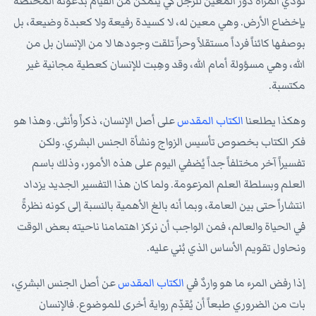
تؤدي المرأة دور المعين للرجل كي يتمكن من القيام بدعوته المختصة
بإخضاع الأرض. وهي معين له، لا كسيدة رفيعة ولا كعبدة وضيعة، بل
بوصفها كائناً فرداً مستقلاً وحراً تلقت وجودها لا من الإنسان بل من
الله، وهي مسؤولة أمام الله، وقد وهِبت للإنسان كعطية مجانية غير
مكتسبة.
وهكذا يطلعنا
الكتاب المقدس
على أصل الإنسان، ذكراً وأنثى. وهذا هو
فكر الكتاب بخصوص تأسيس الزواج ونشأة الجنس البشري. ولكن
تفسيراً آخر مختلفاً جداً يُضفي اليوم على هذه الأمور، وذلك باسم
العلم وبسلطة العلم المزعومة. ولما كان هذا التفسير الجديد يزداد
انتشاراً حتى بين العامة، وبما أنه بالغ الأهمية بالنسبة إلى كونه نظرةً
في الحياة والعالم، فمن الواجب أن نركز اهتمامنا ناحيته بعض الوقت
ونحاول تقويم الأساس الذي بُني عليه.
إذا رفض المرء ما هو واردٌ في
الكتاب المقدس
عن أصل الجنس البشري،
بات من الضروري طبعاً أن يُقدِّم رواية أخرى للموضوع. فالإنسان