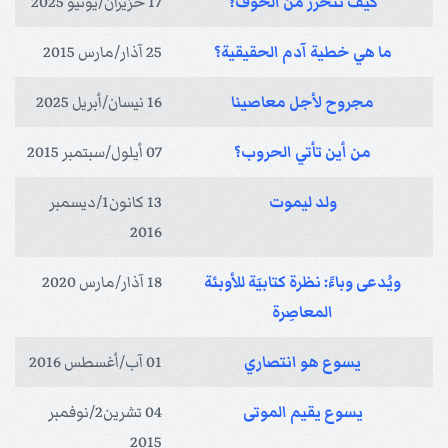
كيف تتحرر من الخوف؟
17 حزيران/يونيو 2025
ما هي خطية آدم الحقيقية؟
25 آذار/مارس 2015
مجروح لأجل معاصينا
16 نيسان/أبريل 2025
من أين تأتي الحروب؟
07 أيلول/سبتمبر 2015
ولد ليموت
13 كانون1/ديسمبر
2016
ويُدعى وباءً: نظرة كتابيَة للأوبئة
18 آذار/مارس 2020
المعاصِرة
يسوع هو انتصاري
01 آب/أغسطس 2016
يسوع يقيم الموتى
04 تشرين2/نوفمبر
2015