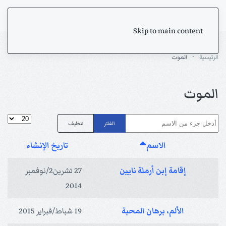
Skip to main content
الرئيسية
الموت
الموت
أدخل جزء من الاسم
عدد الإظها
الفلتر
تنظيف
الاسم
تاريخ الإنشاء
إقامة إبن أرملة نايين
27 تشرين2/نوفمبر
2014
الألم، برهان المحبة
19 شباط/فبراير 2015