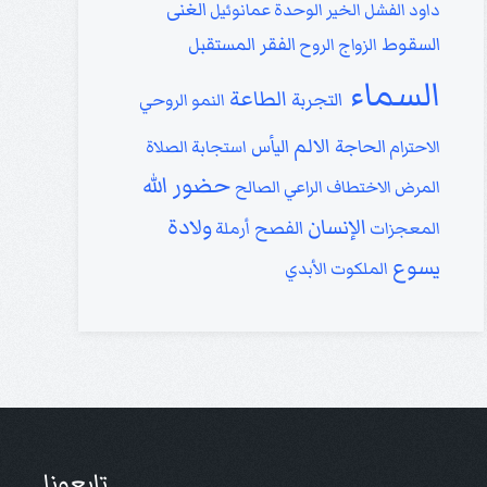
الغنى
داود
الفشل
الخير
الوحدة
عمانوئيل
السقوط
الفقر
المستقبل
الزواج
الروح
السماء
الطاعة
التجربة
النمو الروحي
الالم
الحاجة
اليأس
الاحترام
استجابة الصلاة
حضور الله
المرض
الاختطاف
الراعي الصالح
الإنسان
ولادة
الفصح
المعجزات
أرملة
يسوع
الملكوت الأبدي
تابعونا