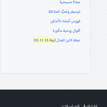
صلاة مسيحية
لوسيفر وتمرُّد الملائكة
فهرَس أسْمَاء الأماكِن
أقوال روحية مأثورة
عظة الابن الضال (
لوقا 15: 11-32
)
إشترك في المراسلات