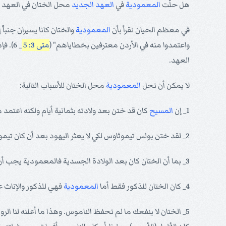
هل حلّت
المعمودية
في
العهد الجديد
محل الختان في العهد ا
في معظم الحيان نقرأ بأن
المعمودية
والختان كانا يسيران جنباً
واعتمدوا منه في الأردن معترفين بخطاياهم" (
متى 3: 5
_ 6). فإذا كانت
العهد.
لا يمكن أن تحل
المعمودية
محل الختان للأسباب التالية:
1_ إن
المسيح
كان قد ختن بعد ولادته بثمانية أيام ولكنه اعتمد
2_ لقد ختن بولس تيموثاوس لكي لا يعثر اليهود بعد أن كان تيموثاوس معتمداً بالماء.
3_ بما أن الختان كان بعد الولادة الجسدية فالمعمودية يجب أن تكون بعد الولادة الروحية.
4_ كان الختان للذكور فقط أما
المعمودية
فهي للذكور والإناث على
5_ الختان لا ينفعك ما لم تحفظ الناموس. وهذا ما أعلنه لنا ال