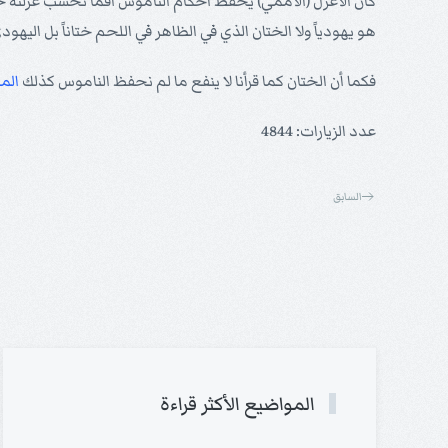
كان الأغرل (الأممي) يحفظ أحكام الناموس أفما تحسب غرلته ختا
هو يهودياً ولا الختان الذي في الظاهر في اللحم ختاناً بل اليهود
فكما أن الختان كما قرأنا لا ينفع ما لم نحفظ الناموس كذلك
الم
عدد الزيارات: 4844
السابق
المواضيع الأكثر قراءة