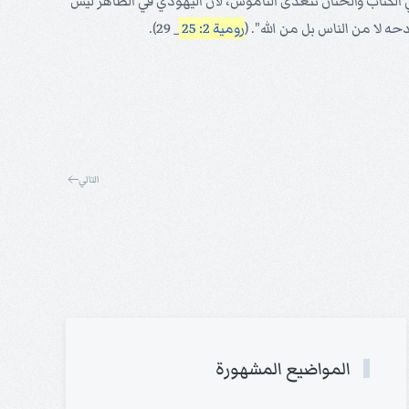
 الكتاب والختان تتعدى الناموس، لأن اليهودي في الظاهر ليس
حه لا من الناس بل من الله". (
رومية 2: 25
_ 29).
التالي
المواضيع المشهورة