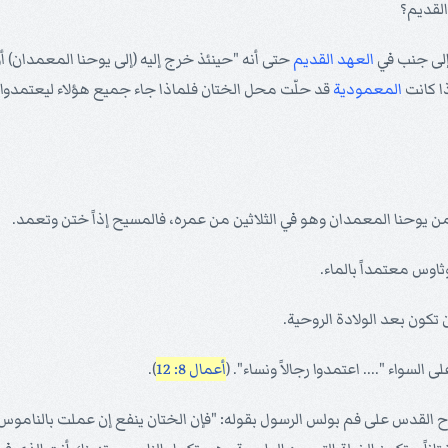
لقديم؟
 إلى جنب في
العهد القديم
حتى أنه "حينئذ خرج إليه (إلى يوحنا المعمدان) أ
المعمودية
قد حلّت محل الختان فلماذا جاء جميع هؤلاء ليعتمدوا م
 من يوحنا المعمدان وهو في الثلاثين من عمره، فالمسيح إذاً ختن وتعمد.
 السواء ".... اعتمدوا رجالاً ونساء". (
أعمال 8: 12
).
روح القدس على فم بولس الرسول بقوله: "فإن الختان ينفع إن عملت بالناموس،