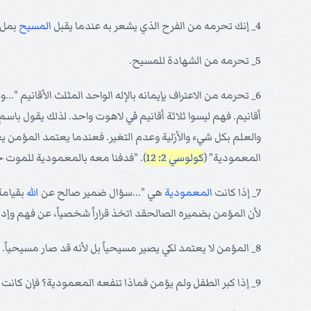
4_ إنك تحرمه من الفرح الذي يشعر به عندما يقبل
المسيح
بملء 
5_ تحرمه من الشهادة للمسيح.
6_ تحرمه من الاعتراف بإيمانه بالإله الواحد المثلث الأقانيم 
أقانيم. فهم ليسوا ثلاثة أقانيم في لاهوت واحد. لذلك يقول ب
والعلم بكل شيء والأزلية وعدم التغير. فعندما يعتمد المؤمن يعل
المعمودية" (
كولوسي 2: 12
). "فدفنا معه بالمعمودية للموت ح
7_ إذا كانت
المعمودية
هي "...سؤال ضمير صالح عن
الله
بقيام
لأن المؤمن بضميره الصالحقد اتخذ قراراً شخصياً، عن فهم وإدر
8_ المؤمن لا يعتمد لكي يصير مسيحياً بل لأنه قد صار مسيحياً.
9_ إذا كبر الطفل ولم يؤمن فماذا تنفعه المعمودية؟ فإن كانت لا تنفعه شيئاً ما لم يعتمد، فلماذا لا يعتمد بعد أن يؤمن وهذا الأصح.