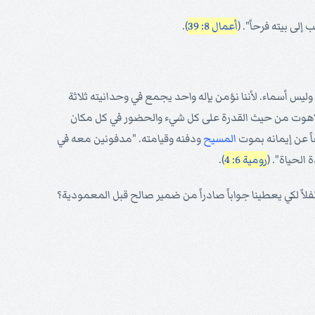
لى بيته فرحاً". (
أعمال 8: 39
).
وليس أسماء. لأننا نؤمن بإله واحد يجمع في وحدانيته ثلاثة
 اللاهوت من حيث القدرة على كل شيء والحضور في كل مكان
اً عن إيمانه بموت
المسيح
ودفنه وقيامته. "مدفونين معه في
الحياة". (
رومية 6: 4
).
اً لكي يعطينا جواباً صادراً من ضمير صالح قبل المعمودية؟