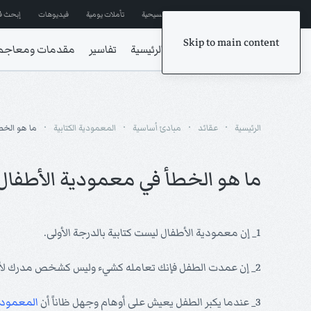
إشترك في المراسلات
ترانيم مسيحية
تأملات يومية
فيديوهات
إبحث ف
Skip to main content
الرئيسية
تفاسير
مقدمات ومعاجم
الرئيسية
عقائد
مبادئ أساسية
المعمودية الكتابية
ما هو الخط
ما هو الخطأ في معمودية الأطفال
1_ إن معمودية الأطفال ليست كتابية بالدرجة الأولى.
2_ إن عمدت الطفل فإنك تعامله كشيء وليس كشخص مدرك لأنه لا يفهم معنى
3_ عندما يكبر الطفل يعيش على أوهام وجهل ظاناً أن
المعمودي