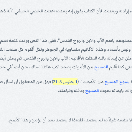
إرادته ويعتمد. لأن الكتاب يقول إنه بعدما اعتمد الخصي الحبشي "أنه ذهب إ
"...وعمدوهم باسم الآب والابن والروح القدس". ففي هذا النص وردت كلمة اسم 
اسم وليس بأسماء. وهذه الأقانيم متساوية في الجوهر ولكل أقنوم كل صفات
ن عن إيمانه بالله المثلث الأقانيم: الآب والابن والروح القدس. ثم يعلن أيض
تى كما أقيم
المسيح
من الأموات بمجد الاب هكذا نسلك نحن أيضاً في جدة 
ة
يسوع
المسيح
من الأموات". (
1 بطرس 3: 21
) فهل من المعقول أن نسأل طفل
اك، بإيمانه بموت
المسيح
ودفنه وقيامته.