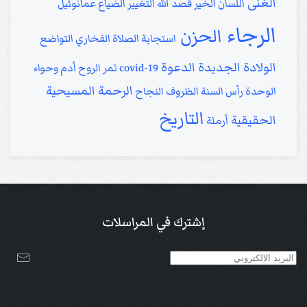
الغنى
اللسان
الخير
قصد الله
التغيير
الضياع
عمانوئيل
الرجاء
الحزن
استجابة الصلاة
الفخاري
التواضع
الولادة الجديدة
الدعوة
covid-19
ثمر الروح
أدم وحواء
الرحمة
المسيحية
الوحدة
رأس السنة
الظروف
النجاح
التاريخ
الحقيقية
أرملة
إشترك في المراسلات