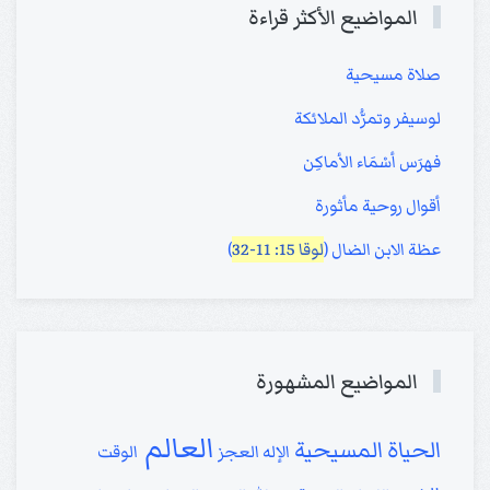
المواضيع الأكثر قراءة
صلاة مسيحية
لوسيفر وتمرُّد الملائكة
فهرَس أسْمَاء الأماكِن
أقوال روحية مأثورة
عظة الابن الضال (
لوقا 15: 11-32
)
المواضيع المشهورة
العالم
الحياة المسيحية
الإله
العجز
الوقت