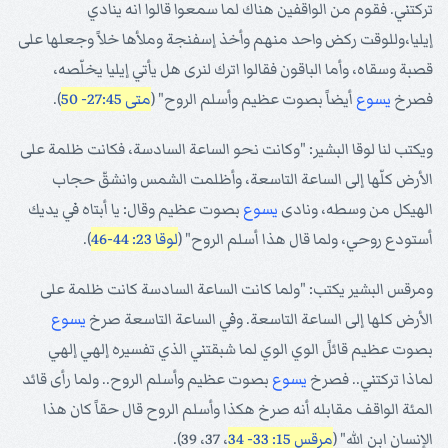
تركتني. فقوم من الواقفين هناك لما سمعوا قالوا انه ينادي
إيليا،وللوقت ركض واحد منهم وأخذ إسفنجة وملأها خلاً وجعلها على
قصبة وسقاه، وأما الباقون فقالوا اترك لنرى هل يأتي إيليا يخلّصه،
فصرخ
يسوع
أيضاً بصوت عظيم وأسلم الروح" (
متى 27:45- 50
).
ويكتب لنا لوقا البشير: "وكانت نحو الساعة السادسة، فكانت ظلمة على
الأرض كلّها إلى الساعة التاسعة، وأظلمت الشمس وانشقّ حجاب
الهيكل من وسطه، ونادى
يسوع
بصوت عظيم وقال: يا أبتاه في يديك
أستودع روحي، ولما قال هذا أسلم الروح" (
لوقا 23: 44-46
).
ومرقس البشير يكتب: "ولما كانت الساعة السادسة كانت ظلمة على
الأرض كلها إلى الساعة التاسعة. وفي الساعة التاسعة صرخ
يسوع
بصوت عظيم قائلً الوي الوي لما شبقتني الذي تفسيره إلهي إلهي
لماذا تركتني.. فصرخ
يسوع
بصوت عظيم وأسلم الروح.. ولما رأى قائد
المئة الواقف مقابله أنه صرخ هكذا وأسلم الروح قال حقاً كان هذا
الإنسان ابن الله" (
مرقس 15: 33- 34
، 37، 39).