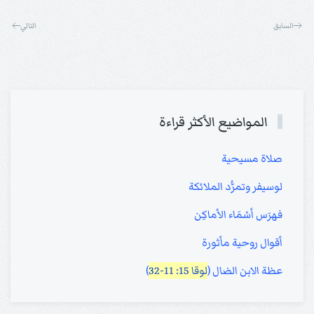
السابق
التالي
المواضيع الأكثر قراءة
صلاة مسيحية
لوسيفر وتمرُّد الملائكة
فهرَس أسْمَاء الأماكِن
أقوال روحية مأثورة
عظة الابن الضال (
لوقا 15: 11-32
)