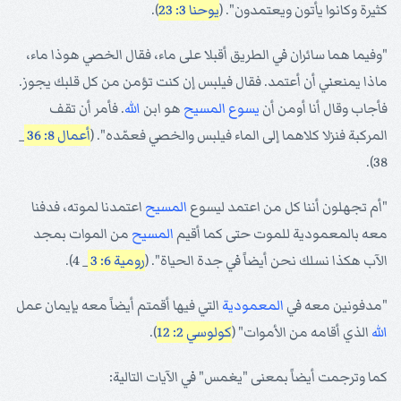
كثيرة وكانوا يأتون ويعتمدون". (
يوحنا 3: 23
).
"وفيما هما سائران في الطريق أقبلا على ماء، فقال الخصي هوذا ماء،
ماذا يمنعني أن أعتمد. فقال فيلبس إن كنت تؤمن من كل قلبك يجوز.
فأجاب وقال أنا أومن أن
يسوع
المسيح
هو ابن
الله
. فأمر أن تقف
المركبة فنزلا كلاهما إلى الماء فيلبس والخصي فعمّده". (
أعمال 8: 36
_
38).
"أم تجهلون أننا كل من اعتمد ليسوع
المسيح
اعتمدنا لموته، فدفنا
معه بالمعمودية للموت حتى كما أقيم
المسيح
من الموات بمجد
الآب هكذا نسلك نحن أيضاً في جدة الحياة". (
رومية 6: 3
_ 4).
"مدفونين معه في
المعمودية
التي فيها أقمتم أيضاً معه بإيمان عمل
الله
الذي أقامه من الأموات" (
كولوسي 2: 12
).
كما وترجمت أيضاً بمعنى "يغمس" في الآيات التالية: