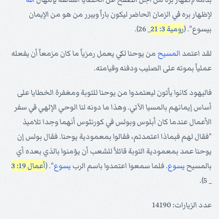
لإظهار بره في الزمان الحاضر ليكون باراً ويبرر من هو من الإيمان
بيسوع". (
رومية 3: 21
_ 26).
لقد اعتمد
المسيح
من يوحنا لكي يعمل رمزياً ما كان مزمعاً أن يفعله
عملياً بموته على الصليب ودفنه وقيامته.
فاليهود كانوا يأتون ليعتمدوا من يوحنا للتوبة ومغفرة الخطايا على
أساس إيمانهم بالمسيا الآتي. وهذا ما دونه لنا الوحي الإلهي في سفر
الأعمال عندما كان أبلوس وبولس في كورنثوس أنهما وجدا تلاميذ
"فقال لهم فبماذا اعتمدتم، فقالوا بمعمودية يوحنا. فقال بولس إن
يوحنا عمد بمعمودية التوبة قائلاً للشعب أن يؤمنوا بالذي بعده أي
بالمسيح
يسوع
. فلما سمعوا اعتمدوا باسم الرب
يسوع
". (
أعمال 19: 3
_ 5).
عدد الزيارات: 14190