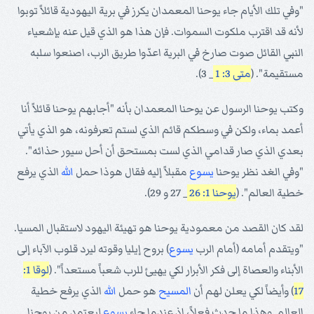
"وفي تلك الأيام جاء يوحنا المعمدان يكرز في برية اليهودية قائلاً توبوا
لأنه قد اقترب ملكوت السموات. فإن هذا هو الذي قيل عنه بإشعياء
النبي القائل صوت صارخ في البرية اعدّوا طريق الرب، اصنعوا سلبه
مستقيمة". (
متى 3: 1
_ 3).
وكتب يوحنا الرسول عن يوحنا المعمدان بأنه "أجابهم يوحنا قائلاً أنا
أعمد بماء، ولكن في وسطكم قائم الذي لستم تعرفونه، هو الذي يأتي
بعدي الذي صار قدامي الذي لست بمستحق أن أحل سيور حذائه".
"وفي الغد نظر يوحنا
يسوع
مقبلاً إليه فقال هوذا حمل
الله
الذي يرفع
خطية العالم". (
يوحنا 1: 26
_ 27 و 29).
لقد كان القصد من معمودية يوحنا هو تهيئة اليهود لاستقبال المسيا.
"ويتقدم أمامه (أمام الرب
يسوع
) بروح إيليا وقوته ليرد قلوب الآباء إلى
الأبناء والعصاة إلى فكر الأبرار لكي يهيئ للرب شعباً مستعداً". (
لوقا 1:
17
) وأيضاً لكي يعلن لهم أن
المسيح
هو حمل
الله
الذي يرفع خطية
العالم. وهذا ما حدث فعلاً، إذ عندما جاء
يسوع
ليعتمد من يوحنا