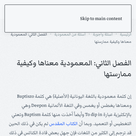
Skip to main content
الرئيسية
أسئلة وأجوبة
أسئلة عن المعمودية
الفصل الثاني: المعمودية
معناها وكيفية ممارستها
الفصل الثاني: المعمودية معناها وكيفية
ممارستها
إن كلمة معمودية باللغة اليونانية (الأصلية) هي كلمة Baptiszo
ومعناها يغطس أو يغمس وفي اللغة الألمانية Deepon وهي
بالإنكليزية عبارة To dip in وأيضاً أخذت منها كلمة Baptism وتعني
التغطيس أو التعميد. وبما أن
الكتاب المقدس
لم يكن في ذلك الحين
قد ترجم إلى الكثير من اللغات فإن جهل بعض قادة الكنائس في ذلك