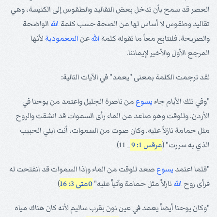
العصر قد سمح بأن تدخل بعض التقاليد والطقوس إلى الكنيسة، وهي
تقاليد وطقوس لا أساس لها من الصحة حسب كلمة
الله
الواضحة
والصريحة. فلنتابع معاً ما تقوله كلمة
الله
عن
المعمودية
لأنها
المرجع الأول والأخير لإيماننا.
لقد ترجمت الكلمة بمعنى "يعمد" في الآيات التالية:
"وفي تلك الأيام جاء
يسوع
من ناصرة الجليل واعتمد من يوحنا في
الأردن. وللوقت وهو صاعد من الماء رأى السموات قد انشقت والروح
مثل حمامة نازلاً عليه. وكان صوت من السموات، أنت ابني الحبيب
الذي به سررت" (
مرقس 1: 9
_ 11)
"فلما اعتمد
يسوع
صعد للوقت من الماء وإذا السموات قد انفتحت له
فرأى روح
الله
نازلاً مثل حمامة وآتياً عليه"
0متى 3: 16
)
"وكان يوحنا أيضاً يعمد في عين نون بقرب ساليم لأنه كان هناك مياه