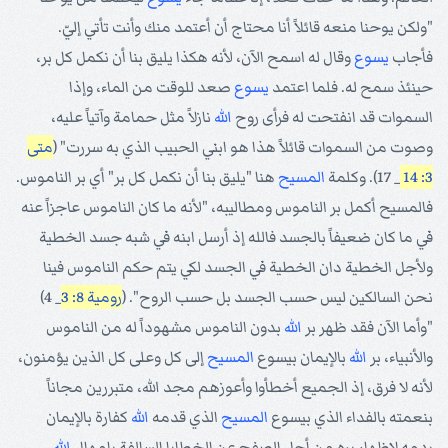
"ولكن يوحنا منعه قائلاً أنا محتاج أن أعتمد منك وأنت تأتي إليّ.
فأجاب
يسوع
وقال له اسمح الآن، لأنه هكذا يليق بنا أن نكمل كل بر،
حينئذ سمح له. فلما اعتمد
يسوع
صعد للوقت من الماء، وإذا
السموات قد انفتحت له فرأى روح
الله
نازلاً مثل حمامة وآتياً عليه،
وصوت من السموات قائلاً هذا هو ابني الحبيب الذي به سررت" (
متى
3: 14
_ 17). وكلمة
المسيح
هنا "يليق بنا أن نكمل كل بر" أي بر الناموس.
فالمسيح أكمل بر الناموس ومطاليبه، "لأنه ما كان الناموس عاجزاً عنه
في ما كان ضعيفاً بالجسد فالله إذ أرسل ابنه في شبه جسد الخطية
ولأجل الخطية دان الخطية في الجسد لكي يتم حكم الناموس فينا
نحن السالكين ليس حسب الجسد بل حسب الروح". (
رومية 8: 3
_ 4)
"وأما الآن فقد ظهر بر
الله
بدون الناموس مشهوداً له من الناموس
والأنبياء، بر
الله
بالإيمان بيسوع
المسيح
إلى كل وعلى كل الذين يؤمنون،
لأنه لا فرق، إذ الجميع أخطأوا وأعوزهم مجد الله، متبررين مجاناً
بنعمته بالفداء الذي بيسوع
المسيح
الذي قدمه
الله
كفارة بالإيمان
بدمه لإظهار بره من أجل الصفح عن الخطايا السالفة بإمهال
الله