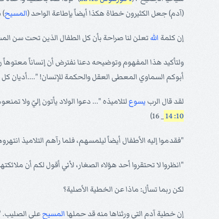
(آدم) جعل الكثيرون خطاة هكذا أيضاً بإطاعة الواحد (
المسيح
) 
إن كلمة
الله
تعلن لنا صراحة بأن كل الطفال الذين تحت سن المسؤ
ولتأكيد هذا المفهوم وتوضيحه دعنا نفترض أن إنساناً معتوهاً 
أبوكم السماوي المعطى العقل والحكمة للإنسان! "....أديان كل ال
لقد قال الرب
يسوع
لتلاميذه "... دعوا الولاد يأتون إليّ ولا تم
_ 16)
10: 14
"فقدموا إليه الأطفال أيضاً ليلمسهم، فلما رآهم التلاميذ انتهرو
"انظروا لا تحتقروا أحد هؤلاء الصغار، لأني أقول لكم أن ملائك
لكن ربما تسأل: ماذا عن الخطية الأصلية؟
إن خطية آدم التي ورثناها منه قد حملها
المسيح
على الصليب. "ل