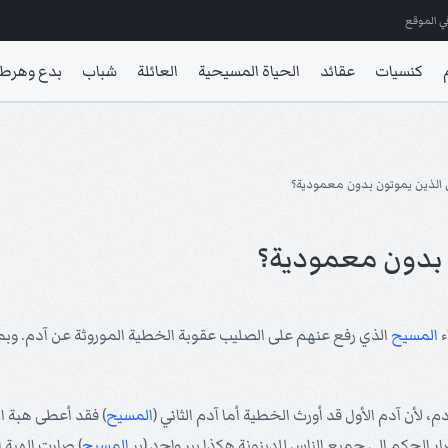
ي الموقع
كنسيات
عقائد
الحياة المسيحية
العائلة
شباب
بدع وهرط
 الذين يموتون بدون معمودية؟
ن بدون معمودية؟
ء
المسيح
الذي رفع عنهم على الصليب عقوبة الخطية الموروثة عن آدم. وبما
 لأن آدم الأول قد أورث الخطية أما آدم الثاني (
المسيح
) فقد أعطى هبة ال
ر الحكم إلى جميع الناس للدينونة هكذا ببرٍ واحدٍ (بر
المسيح
) صارت الهبة إ