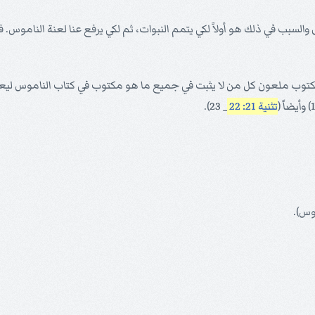
والسبب في ذلك هو أولاً لكي يتمم النبوات، ثم لكي يرفع عنا لعنة الناموس. ف
توب ملعون كل من لا يثبت في جميع ما هو مكتوب في كتاب الناموس ليعم
تثنية 21: 22
_ 23).
وس).