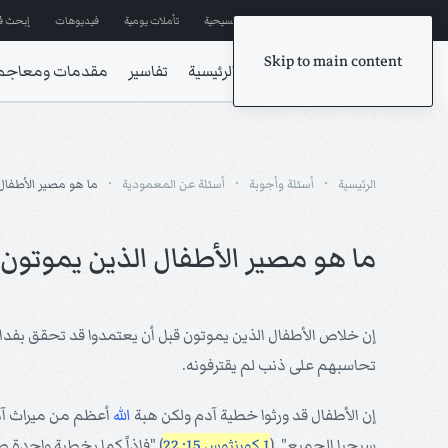
إشترك في المراسلات
ترانيم مسيحية
تأملات يومية
فيديوهات
إبحث ف
Skip to main content
الرئيسية
تفاسير
مقدمات ومعاجم
الرئيسية
أسئلة وأجوبة
أسئلة عن المعمودية
ما هو مصير الأطفال
ما هو مصير الأطفال الذين يموتو
إن خلاص الأطفال الذين يموتون قبل أن يعتمدوا قد تحقق بفدا
تحاسبهم على ذنب لم يقترفونه.
إن الأطفال قد ورثوا خطية آدم ولكن هبة
الله
أعظم من ميراث آدم،
سيحيا الجميع". (
1 كورنثوس 15: 22
) "فإذاً كما بخطية واحدة صا