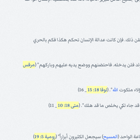
ظن ذلك. فإن كانت عدالة الإنسان تحكم هكذا فكم بالحري
د فلن يدخله. فاحتضنهم ووضع يديه عليهم وباركهم" (
مرقس
ؤلاء ملكوت
الله
". (
لوقا 18: 15
_ 16)
 قد جاء لكي يخلص ما قد هلك". (
متى 18: 10
_ 11)
عة الواحد (
المسيح
) سيجعل الكثيرون أبراراً" (
رومية 5: 19
)