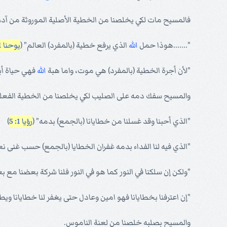
فالمسيح مات لكي يخلصنا من الخطية الأصلية الموروثة من آدم
".......هوذا حمل
الله
الذي يرفع خطية (بالمفرد) العالم" (
يوحنا 1: 29
"لأن أجرة الخطية (بالمفرد) هي موت، واما هبة
الله
فهي حياة أب
والمسيح سفك دمه على الصليب لكي يخلصنا من الخطية الفعلي
"الذي أحبنا وقد غسلنا من خطايانا (بالجمع) بدمه" (
رؤيا 1: 5
)
"الذي فيه لنا الفداء بدمه غفران الخطايا (بالجمع) حسب غنى نع
"ولكن إن سلكنا في النور كما هو في النور فلنا شركة بعضنا مع
"إن اعترفنا بخطايانا فهو امين وعادل حتى يغفر لنا خطايانا ويطه
والمسيح بصلبه خلصنا من لعنة الناموس.