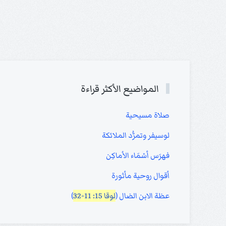
المواضيع الأكثر قراءة
صلاة مسيحية
لوسيفر وتمرُّد الملائكة
فهرَس أسْمَاء الأماكِن
أقوال روحية مأثورة
عظة الابن الضال (
لوقا 15: 11-32
)