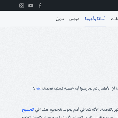
قات
أسئلة وأجوبة
دروس
تنزيل
 أن الأطفال لم يمارسوا أية خطية فعلية فعدالة
الله
لا
بر بالنعمة. "لأنه كما في آدم يموت الجميع هكذا في
المسيح
لى جميع الناس لتبرير الحياة. لأنه كما بمعصية الإنسان الواحد