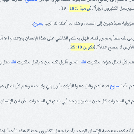
سيجعل الكثيرون أبراراً". (
رومية 5: 18
_ 19).
ولية سيذهبون إلى السماء وهذا ما أعلنه لنا الرب
يسوع
.
رمى شخصاً بحجر وقتله. فهل يحكم القاضي على هذا الإنسان بالإعدام؟ لا أ
أرض لا يصنع عدلاً". (
تكوين 18: 25
).
نعوهم لأن لمثل هؤلاء ملكوت
الله
. الحق أقول لكم من لا يقبل ملكوت
الله
مثل ول
هم. أما
يسوع
فدعاهم وقال دعوا الأولاد يأتون إليّ ولا تمنعوهم لأن لمثل ه
تهم في السموات كل حين ينظرون وجه أبي الذي في السموات. لأن ابن الإنسان
أنه كما بمعصية الإنسان الواحد (آدم) جعل الكثيرون خطاة هكذا أيضاً بإطا