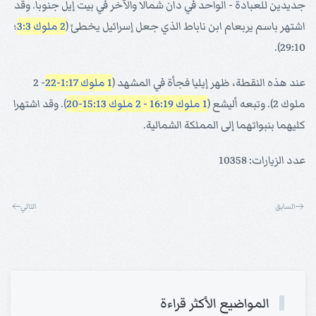
جديدين للعبادة - الواحد في دان شمالا والآخر في بيت إيل جنوبا. وقد
اشتهر باسم يربعام ابن ناباط الذي جعل إسرائيل يخطئ (
2 ملوك 3:3
؛
29:10).
عند هذه النقطة، ظهر إيليا فجأة في المشهد (
1 ملوك 1:17-22
- 2
ملوك 2). وتبعه أليشع (
1 ملوك 16:19 - 2
ملوك 15:13-20
). وقد اشتهرا
كليهما بنبواتهما إلى المملكة الشمالية.
عدد الزيارات: 10358
السابق
التالي
المواضيع الأكثر قراءة