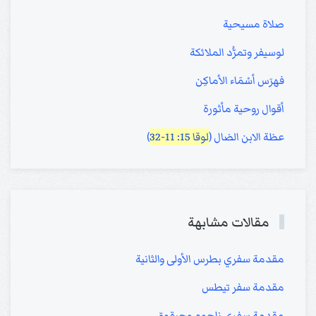
صلاة مسيحية
لوسيفر وتمرُّد الملائكة
فهرَس أسْمَاء الأماكِن
أقوال روحية مأثورة
عظة الابن الضال (
لوقا 15: 11-32
)
مقالات مشابهة
مقدمة سفري بطرس الأولى والثانية
مقدمة سفر تيطس
مقدمة سفري ناحوم وحبقوق