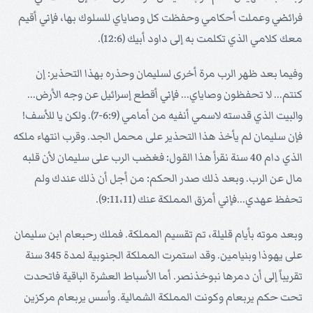
فرائضي وعملت أحكامي وحفظت كل وصاياي للسلوك بها، فإني أقيم
معك كلامي الذي تكلمت به إلى داود أبيك (12:6).
وفيما بعد ظهر الرب مرة أخرى لسليمان وحذره بهذا التحذير: إن
كنتم... لا تحفظون وصاياي... فإني أقطع إسرائيل عن وجه الأرض...
والبيت الذي قدسته لاسمي أنفيه من أمامي (6:9-7). ولكن يا للأسف!
فإن سليمان لم يأخذ هذا التحذير على محمل الجد. وقرب انتهاء ملكه
الذي دام 40 سنة نقرأ هذا القول: فغضب الرب على سليمان لأن قلبه
مال عن الرب. وبعد ذلك صدر الحكم: من أجل أن ذلك عندك ولم
تحفظ عهدي...فإني أمزق المملكة عنك (9:11،11).
وبعد موته بأيام قليلة، تم تقسيم المملكة. فملك رحبعام ابن سليمان
على يهوذا وبنيامين. وقد استمرت المملكة الجنوبية لمدة 345 سنة
تقريباً إلى أن دمرها نبوخذنصر. أما الأسباط العشرة الباقية فاتحدت
تحت حكم يربعام وكونت المملكة الشمالية. وأسس يربعام مركزين