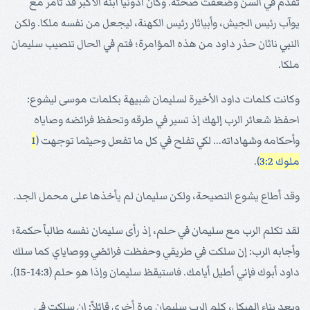
تقدم في السن وضعفت صحته. وكان أدونيا ابنه الأكبر قد تآمر مع
يوآب رئيس الجيش، وأبياثار رئيس الكهنة، ليجعل من نفسه ملكا. ولكن
النبي ناثان حذر داود من هذه المؤامرة؛ فتم في الحال تنصيب سليمان
ملكا.
وكانت كلمات داود الأخيرة لسليمان شبيهة بكلمات موسى ليشوع:
احفظ شعائر الرب إلهك إذ تسير في طرقه وتحفظ فرائضه وصاياه
وأحكامه وشهاداته... لكي تفلح في كل ما تفعل وحيثما توجهت (
1
ملوك 3:2
).
وقد أطاع يشوع النصيحة، ولكن سليمان لم يأخذها على محمل الجد.
لقد تكلم الرب مع سليمان في حلم، إذ رأى سليمان نفسه طالباً حكمة؛
وأجابه الرب: إن سلكت في طريقي وحفظت فرائضي ووصاياي كما سلك
داود أبوك فإني أطيل أيامك. فاستيقظ سليمان وإذا هو حلم (14:3-15).
وبعد بناء الهيكل، كلم الرب سليمان مرة أخرى قائلاً: إن سلكت في