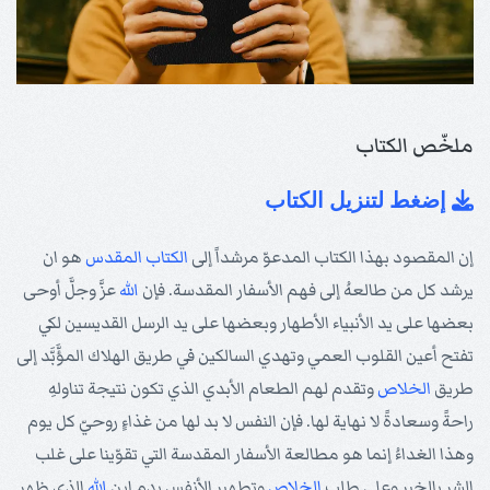
ملخّص الكتاب
إضغط لتنزيل الكتاب
إن المقصود بهذا الكتاب المدعوّ مرشداً إلى
الكتاب المقدس
هو ان
يرشد كل من طالعهُ إلى فهم الأسفار المقدسة. فإن
الله
عزَّ وجلَّ أوحى
بعضها على يد الأنبياء الأطهار وبعضها على يد الرسل القديسين لكي
تفتح أعين القلوب العمي وتهدي السالكين في طريق الهلاك المؤَّبَّد إلى
طريق
الخلاص
وتقدم لهم الطعام الأبدي الذي تكون نتيجة تناولهِ
راحةً وسعادةً لا نهاية لها. فإن النفس لا بد لها من غذاءٍ روحيّ كل يوم
وهذا الغداءُ إنما هو مطالعة الأسفار المقدسة التي تقوّينا على غلب
الشر بالخير وعلى طلب
الخلاص
وتطهير الأنفس بدم ابن
الله
الذي ظهر