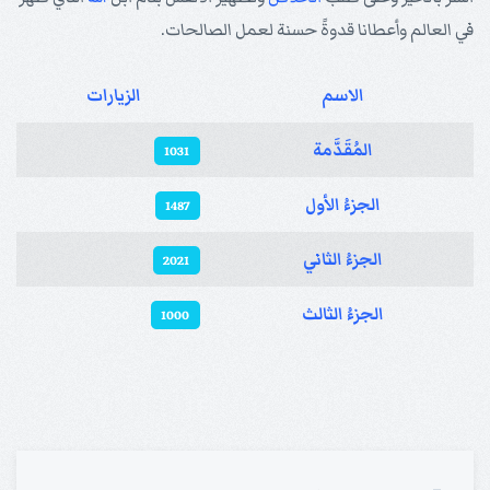
في العالم وأعطانا قدوةً حسنة لعمل الصالحات.
الاسم
الزيارات
المقالات
المُقَدَّمة
1031
الجزءُ الأول
1487
الجزءُ الثاني
2021
الجزءُ الثالث
1000