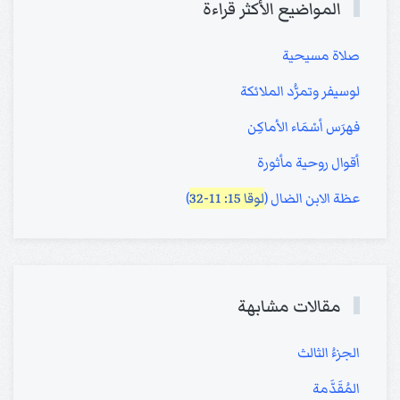
المواضيع الأكثر قراءة
صلاة مسيحية
لوسيفر وتمرُّد الملائكة
فهرَس أسْمَاء الأماكِن
أقوال روحية مأثورة
عظة الابن الضال (
لوقا 15: 11-32
)
مقالات مشابهة
الجزءُ الثالث
المُقَدَّمة