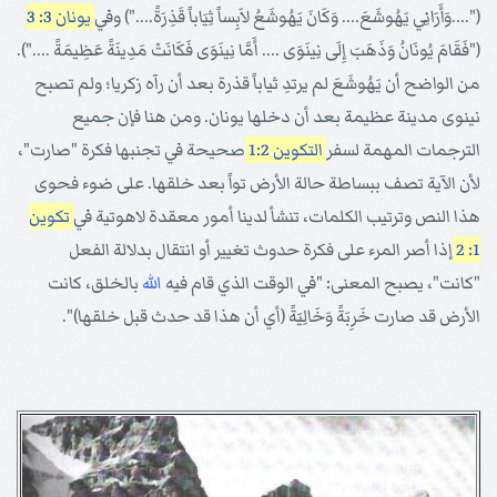
("....وَأَرَانِي يَهُوشَعَ.... وَكَانَ يَهُوشَعُ لاَبِساً ثِيَاباً قَذِرَةً....") وفي
يونان 3: 3
("فَقَامَ يُونَانُ وَذَهَبَ إِلَى نِينَوَى .... أَمَّا نِينَوَى فَكَانَتْ مَدِينَةً عَظِيمَةً ....").
من الواضح أن يَهُوشَعَ لم يرتدِ ثياباً قذرة بعد أن رآه زكريا؛ ولم تصبح
نينوى مدينة عظيمة بعد أن دخلها يونان. ومن هنا فإن جميع
الترجمات المهمة لسفر
التكوين 1:2
صحيحة في تجنبها فكرة "صارت"،
لأن الآية تصف ببساطة حالة الأرض تواً بعد خلقها. على ضوء فحوى
هذا النص وترتيب الكلمات، تنشأ لدينا أمور معقدة لاهوتية في
تكوين
1: 2
إذا أصر المرء على فكرة حدوث تغيير أو انتقال بدلالة الفعل
"كانت"، يصبح المعنى: "في الوقت الذي قام فيه
الله
بالخلق، كانت
الأرض قد صارت خَرِبَةً وَخَالِيَةً (أي أن هذا قد حدث قبل خلقها)".