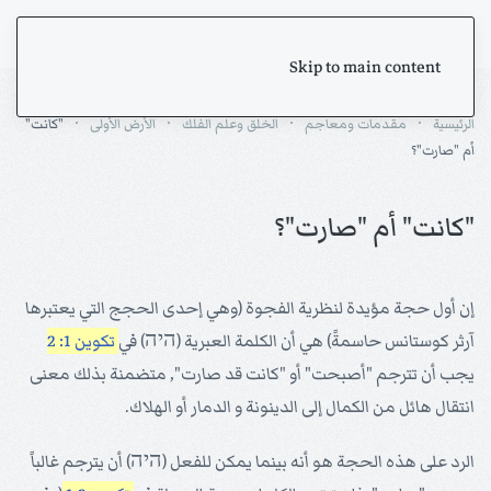
Skip to main content
الرئيسية
مقدمات ومعاجم
الخلق وعلم الفلك
الأرض الأولى
"كانت"
أم "صارت"؟
"كانت" أم "صارت"؟
إن أول حجة مؤيدة لنظرية الفجوة (وهي إحدى الحجج التي يعتبرها
آرثر كوستانس حاسمةً) هي أن الكلمة العبرية (היה) في
تكوين 1: 2
يجب أن تترجم "أصبحت" أو "كانت قد صارت", متضمنة بذلك معنى
انتقال هائل من الكمال إلى الدينونة و الدمار أو الهلاك.
الرد على هذه الحجة هو أنه بينما يمكن للفعل (היה) أن يترجم غالباً