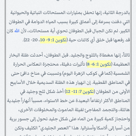
بالدرجة الثانية، إنها تحفل بمليارات المستحاثات النباتية والحيوانية
التي دفنت بسرعة إلى أعماق كبيرة بسبب المياه الدوامة في الطوفان
الكبير. لم تكن الجبال قبل الطوفان تحوي أية مستحاثات، لأن
الله
كان
قد رفعها قبل خلق أي كائنات حية (
تكوين 1: 9- 10
، 20- 22).
ثالثاً، إنها مغطاة بالثلوج والجليد. قبل الطوفان، أحدثت ظلة البخار
العظيمة (
تكوين 1: 6- 8
) تأثيرات دفيئة، محتجزة انعكاس الحرارة
الشمسية (كما في كوكب الزهرة اليوم) وتسببت في مناخ دافئ حتى
في المناطق القطبية. إن انهيار هذه الظلة السديمية خلال الأسابيع
الأولى من الطوفان (
تكوين 7: 11- 12
) أخذ شكل ثلج وجليد في
المناطق الأكثر ارتفاعاً البعيدة عن خط الاستواء، مسبباً أنهاراً جليدية
هائلة، والتجمد المفاجئ لفيلة الماموث والمخلوقات الأخرى،
واحتجاز كمية كبيرة من الماء على شكل جليد تحول إلى جسور برية
من آسيا إلى ألاسكا وأستراليا. هذا "العصر الجليدي" الكثيف ولكن