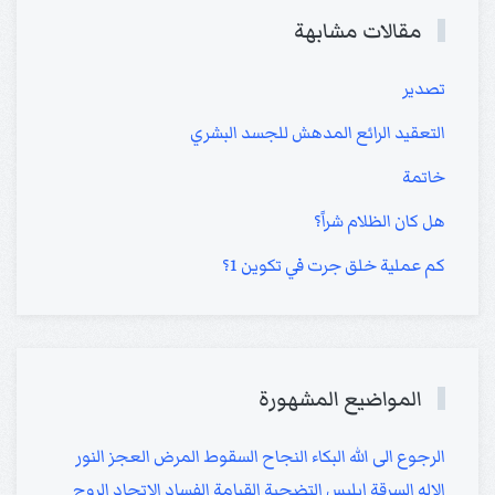
مقالات مشابهة
تصدير
التعقيد الرائع المدهش للجسد البشري
خاتمة
هل كان الظلام شراً؟
كم عملية خلق جرت في تكوين 1؟
المواضيع المشهورة
الرجوع الى الله
البكاء
النجاح
السقوط
المرض
العجز
النور
الإله
السرقة
إبليس
التضحية
القيامة
الفساد
الاتحاد
الروح