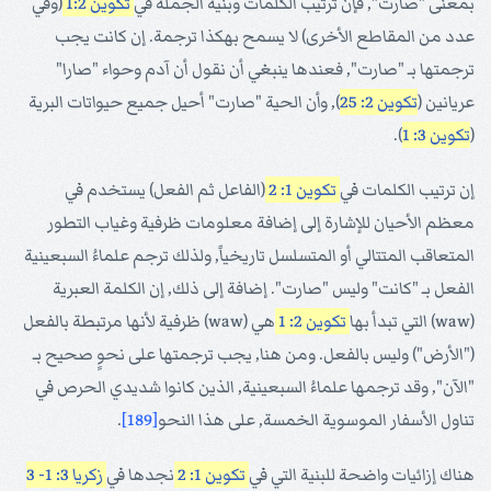
بمعنى "صارت", فإن ترتيب الكلمات وبنية الجملة في
تكوين 1:2
(وفي
عدد من المقاطع الأخرى) لا يسمح بهكذا ترجمة. إن كانت يجب
ترجمتها بـ "صارت", فعندها ينبغي أن نقول أن آدم وحواء "صارا"
عريانين (
تكوين 2: 25
), وأن الحية "صارت" أحيل جميع حيواتات البرية
(
تكوين 3: 1
).
إن ترتيب الكلمات في
تكوين 1: 2
(الفاعل ثم الفعل) يستخدم في
معظم الأحيان للإشارة إلى إضافة معلومات ظرفية وغياب التطور
المتعاقب المتتالي أو المتسلسل تاريخياً, ولذلك ترجم علماءُ السبعينية
الفعل بـ "كانت" وليس "صارت". إضافة إلى ذلك, إن الكلمة العبرية
(waw) التي تبدأ بها
تكوين 2: 1
هي (waw) ظرفية لأنها مرتبطة بالفعل
("الأرض") وليس بالفعل. ومن هنا, يجب ترجمتها على نحوٍ صحيح بـ
"الآن", وقد ترجمها علماءُ السبعينية, الذين كانوا شديدي الحرص في
تناول الأسفار الموسوية الخمسة, على هذا النحو
[189]
.
هناك إزائيات واضحة للبنية التي في
تكوين 1: 2
نجدها في
زكريا 3: 1- 3