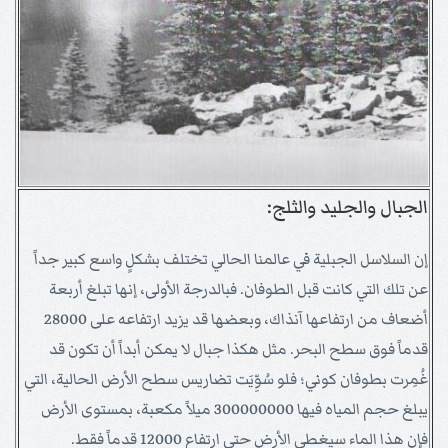
الجبال والجليد والثلج:
إن السلاسل الجبلية في عالمنا الحالي تختلف بشكلٍ واسع كبير جداً
عن تلك التي كانت قبل الطوفان. فبالدرجة الأولى، إنها تبلغ أربعة
أضعاف من ارتفاعها آنذاك، وبعضها قد يزيد ارتفاعه على 28000
قدماً فوق سطح البحر. مثل هكذا جبال لا يمكن أبداً أن تكون قد
غُمِرت بطوفان كوني؛ فلو سُوِّيَت تضاريس سطح الأرض الحالية، التي
يبلغ حجم المياه فيها 300000000 ميلاً مكعبة، بمستوى الأرض
فإن هذا الماء سيغطي الأرض حتى ارتفاع 12000 قدماً فقط.