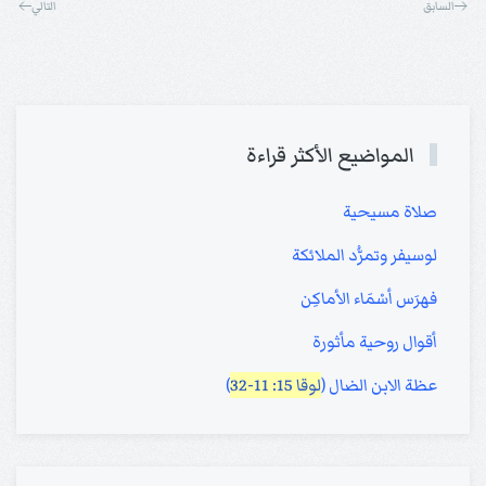
السابق
التالي
المواضيع الأكثر قراءة
صلاة مسيحية
لوسيفر وتمرُّد الملائكة
فهرَس أسْمَاء الأماكِن
أقوال روحية مأثورة
عظة الابن الضال (
لوقا 15: 11-32
)