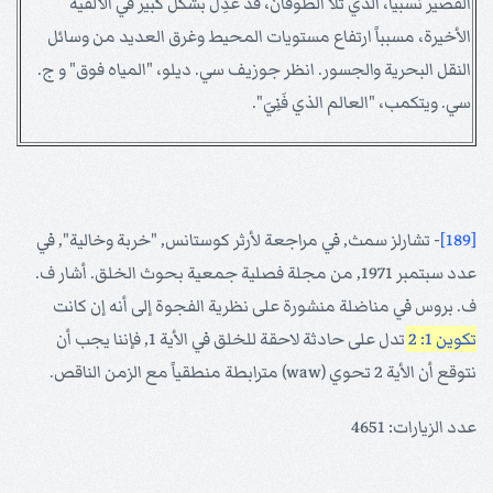
القصير نسبياً، الذي تلا الطوفان، قد عُدِل بشكل كبير في الألفية
الأخيرة، مسبباً ارتفاع مستويات المحيط وغرق العديد من وسائل
النقل البحرية والجسور. انظر جوزيف سي. ديلو، "المياه فوق" و ج.
سي. ويتكمب، "العالم الذي فَنِيَ".
[189]
- تشارلز سمث, في مراجعة لأرثر كوستانس, "خربة وخالية", في
عدد سبتمبر 1971, من مجلة فصلية جمعية بحوث الخلق. أشار ف.
ف. بروس في مناضلة منشورة على نظرية الفجوة إلى أنه إن كانت
تكوين 1: 2
تدل على حادثة لاحقة للخلق في الأية 1, فإننا يجب أن
نتوقع أن الأية 2 تحوي (waw) مترابطة منطقياً مع الزمن الناقص.
عدد الزيارات: 4651