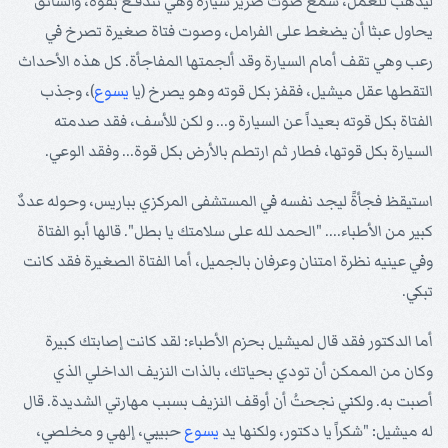
ليذهب للعمل، سمع صوت صرير سيارة وهي تندفـع بقوة، والسائق
يحاول عبثا أن يضغط على الفرامل، وصوت فتاة صغيرة تصرخ في
رعب وهي تقف أمام السيارة وقد ألجمتها المفاجأة. كل هذه الأحداث
التقطها عقل ميشيل، فقفز بكل قوته وهو يصرخ (يا
يسوع
)، وجذب
الفتاة بكل قوته بعيداً عن السيارة و... و لكن للأسف، فقد صدمته
السيارة بكل قوتها، فطار ثم ارتطم بالأرض بكل قوة... وفقد الوعي.
استيقظ فجأةً ليجد نفسه في المستشفى المركزي بباريس، وحوله عددٌ
كبير من الأطباء.... "الحمد لله على سلامتك يا بطل". قالها أبو الفتاة
وفي عينيه نظرة امتنان وعرفان بالجميل، أما الفتاة الصغيرة فقد كانت
تبكي.
أما الدكتور فقد قال لميشيل بحزم الأطباء: لقد كانت إصابتك كبيرة
وكان من الممكن أن تودي بحياتك، بالذات النزيف الداخلي الذي
أصبت به. ولكني نجحتُ أن أوقف النزيف بسبب مهارتي الشديدة. قال
له ميشيل: "شكراً يا دكتور، ولكنها يد
يسوع
حبيبي، إلهي و مخلصي،