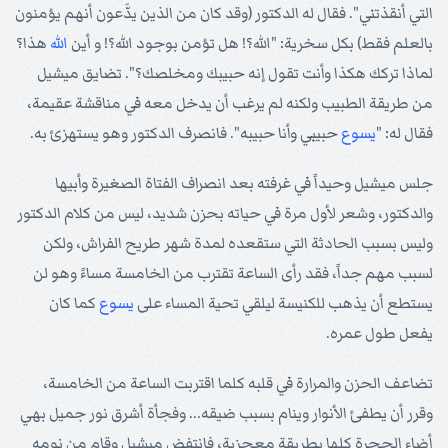
التي أنقذتني". فقال له الدكتور (وقد كان من الذين يدَّعون أنهم يؤمنون
بالعلم فقط) بكل سخرية: "الله؟! هل تؤمن بوجود الله؟! و أين
الله
هذا؟
لماذا تركك هكذا وأنت تقول إنه حبيبك ومخلصك؟". تضايق ميشيل
من طريقة الطبيب ولكنه لم يرغب أن يدخل معه في مناقشة عقيمة،
فقال له: "
يسوع
حبيبي وأنا حبيبه". فانصرف الدكتور وهو يستهزئ به.
جلس ميشيل وحيداً في غرفته بعد انصراف الفتاة الصغيرة وأبيها
والدكتور، وشعر لأول مرة في حياته بحزن شديد، ليس من كلام الدكتور
وليس بسبب الحادثة التي ستقعده لمدة شهر طريح الفراش، ولكن
لسبب مهم جداً، فقد رأى الساعة تقترب من الخامسة مساءً وهو لن
يستطع أن يذهب للكنيسة ليلقي تحية المساء على
يسوع
كما كان
يفعل طول عمره.
تضاعف الحزن والمرارة في قلبه كلما اقتربت الساعة من الخامسة،
وقرر أن يطفئ الأنوار وينام بسبب ضيقه... وفجأة أشرق نور جميل بهي
أضاء الحجرة كلها بطريقة معجزية، فانتفض ميشيل وقام من نومه