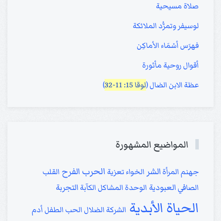
صلاة مسيحية
لوسيفر وتمرُّد الملائكة
فهرَس أسْمَاء الأماكِن
أقوال روحية مأثورة
عظة الابن الضال (
لوقا 15: 11-32
)
المواضيع المشهورة
الحرب
الشر
الفرح
جهنم
المرأة
الخواء
تعزية
القلب
العبودية
التجربة
الصافي
الوحدة
المشاكل
الكآبة
الحياة الأبدية
الشركة
الضلال
الحب
الطفل
أدم