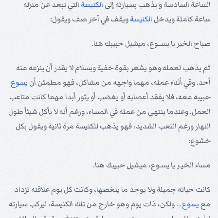
الساعة السادسة و يذهب بسيارته إلى
الكنيسة
التي تبعد عن منزله
ساعة كاملة ويدخل
الكنيسة
ويقف في آخر صف ويقول:
صباح الخير يا يســوع، ميشيل حبيبك هنا.
ثم يذهب لعمله وهو يشعر بقوة خفية وبسلام لا يقدر أن ينزعه منه
أحد. وفي أثناء عمله، مهما واجهه من مشاكل، فهو مطمئن أن
يسوع
حبيبه معه، فلا يفقد أعصابه أو يغضب أو يثور أبدا مهما كانت متاعب
العمل. وعندما ينتهي من عمله في المساء، ورغم أنه لا يأكل شيئاً طول
النهار ورغم التعب الشديد، فهو يذهب للكنيسة مرة ثانية ويقول بكل
خشوع:
مساء الخيـر يا يسـوع، ميشيل حبيبك هنا.
كانت حياته جميلة ولا يوجد ما ينغصها، وكانت كل يوم علاقته تزداد
مع
يسوع
... ولكن، ذات يوم وهو خارج من تلك الكنيسة، ليركب سيارته