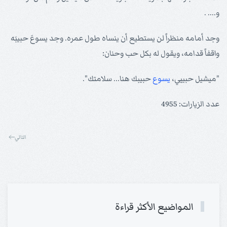
و.... .
وجد أمامه منظراً لن يستطيع أن ينساه طول عمره. وجد يسوعَ حبيبَه
واقفاً قدامه، ويقول له بكل حب وحنان:
"ميشيل حبيبي،
يسوع
حبيبك هنا... سلامتك".
عدد الزيارات: 4955
التالي
المواضيع الأكثر قراءة