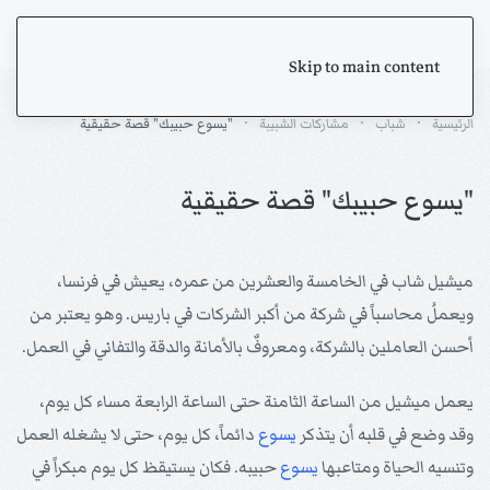
Skip to main content
الرئيسية
شباب
مشاركات الشبيبة
"يسوع حبيبك" قصة حقيقية
"يسوع حبيبك" قصة حقيقية
ميشيل شاب في الخامسة والعشرين من عمره، يعيش في فرنسا،
ويعملُ محاسباً في شركة من أكبر الشركات في باريس. وهو يعتبر من
أحسن العاملين بالشركة، ومعروفٌ بالأمانة والدقة والتفاني في العمل.
يعمل ميشيل من الساعة الثامنة حتى الساعة الرابعة مساء كل يوم،
وقد وضع في قلبه أن يتذكر
يسوع
دائماً، كل يوم، حتى لا يشغله العمل
وتنسيه الحياة ومتاعبها
يسوع
حبيبه. فكان يستيقظ كل يوم مبكراً في